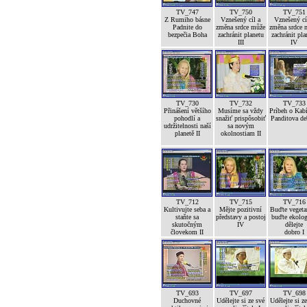
TV_747
TV_750
TV_751
Z Rumiho básne
Vznešený cíl a
Vznešený cí
Padnite do
změna srdce může
změna srdce 
bezpečia Boha
zachránit planetu
zachránit pla
III
IV
TV_730
TV_732
TV_733
Přinášení většího
Musíme sa vždy
Príbeh o Kab
pohodlí a
snažiť prispôsobiť
Panditova de
udržitelnosti naší
sa novým
planetě II
okolnostiam II
TV_712
TV_715
TV_716
Kultivujte seba a
Mějte pozitivní
Buďte vegetar
staňte sa
představy a postoj
buďte ekolog
skutočným
IV
dělejte
človekom II
dobro I
TV_693
TV_697
TV_698
Duchovné
Udělejte si ze své
Udělejte si z