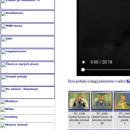
Tyto pořady (.mpg) naleznete v sekci
K
TV_1338
TV_1339
TV_1341
Ľudské bytosti sú
Ľudské bytosti sú
Neoblomn
pôvodne nevinné
pôvodne nevinné
pravda
II
III
I