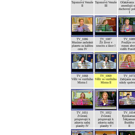
Tajomstvá Venuše
Tajomstvá Venuše
Očakávania 
II
III
zmenšujú n
duchovný po
I
TV_1086
TV_1087
TV_1089
Musíme zachránit
Žít život v
Použijte sv
planetu za každou
soucitu a lásce I
rozum abys
cenu IV
viděli Pravd
TV_1068
TV_1069
TV_1072
Věřit ve vnitřního
Věřit ve vnitřního
Zabíjanie ni
Mistra I
Mistra II
nikdy správ
TV_1051
TV_1052
TV_1054
Zvieratá
Zvieratá
Reinkarna
prispievajú k
prispievajú k
Šákjamun
zdraviu našej
zdraviu našej
Buddhy
planéty IV
planéty V
II