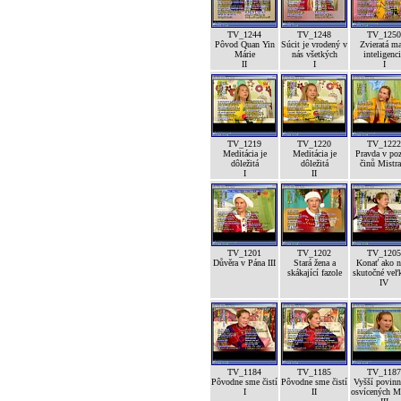
TV_1244
TV_1248
TV_1250
Pôvod Quan Yin
Súcit je vrodený v
Zvieratá m
Márie
nás všetkých
inteligenc
II
I
I
TV_1219
TV_1220
TV_1222
Meditácia je
Meditácia je
Pravda v po
dôležitá
dôležitá
činů Mistra
I
II
TV_1201
TV_1202
TV_1205
Důvěra v Pána III
Stará žena a
Konať ako n
skákající fazole
skutočné veľk
IV
TV_1184
TV_1185
TV_1187
Pôvodne sme čistí
Pôvodne sme čistí
Vyšší povinn
I
II
osvícených M