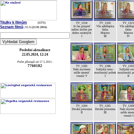
Titulky k filmům
(1371)
TV_1318
TV_1320
TV_1321
Je čas prispieť
Vše zahŕňajúca
Vše zahŕňaj
Seznam filmů
(.XLS)
(21.01.2016)
našim úsilím pre
láska
láska
dobro ostatných
Majstra
Majstra
I
III
IV
Poslední aktualizace
22.05.2024, 12:24
Počet přístupů od 17.5.2011:
7760182
TV_1283
TV_1286
TV_1292
Naše myslenie
Sufijská cesta -
Sufijská ces
môže zmeniť
moslimský pribeh
moslimský pr
vesmír V
I
II
TV_1264
TV_1265
TV_1269
Devátá princezna
Devátá princezna
Naše mysle
II
III
môže zmen
vesmír I