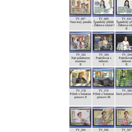
TV_607
TV_609
TV_610
Viera hory prenáša
Španělský příběh
Španělský př
- Ďáblova tchýně I
- Ďáblova tc
II
TV_592
TV_593
TV_594
Nad prázdnotou
Praktikovat s
Praktikovat
existence
lehkostí
lehkostí
II
I
II
TV_578
TV_579
TV_580
Príbeh o bohatom
Príbeh o bohatom
Duch poctivos
princovi II
princovi III
TV_564
TV_566
TV_567