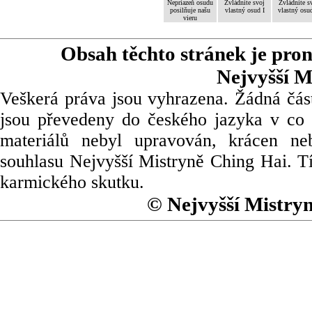
Nepriazeň osudu
Zvládnite svoj
Zvládnite s
posilňuje našu
vlastný osud I
vlastný osud
vieru
Obsah těchto stránek je pro
Nejvyšší M
Veškerá práva jsou vyhrazena. Žádná část
jsou převedeny do českého jazyka v co 
materiálů nebyl upravován, krácen ne
souhlasu Nejvyšší Mistryně Ching Hai. Tí
karmického skutku.
© Nejvyšší Mistry