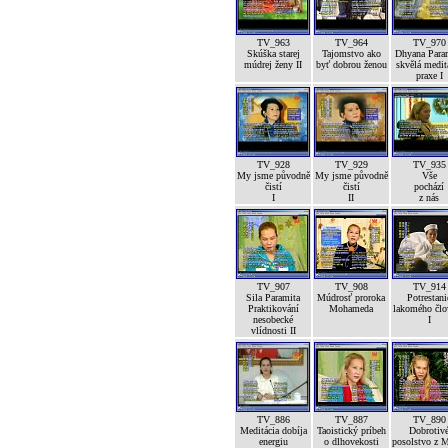
TV_963
TV_964
TV_970
Skúška starej
Tajomstvo ako
Dhyana Para
múdrej ženy II
byť dobrou ženou
skvělá medit
praxe I
TV_928
TV_929
TV_935
My jsme původně
My jsme původně
Vše
čistí
čistí
pochází
I
II
z nás
TV_907
TV_908
TV_914
Sila Paramita
Múdrosť proroka
Potrestani
Praktikování
Mohameda
lakomého člo
nesobecké
I
vlídnosti II
TV_886
TV_887
TV_890
Meditácia dobíja
Taoistický príbeh
Dobrotiv
energiu
o dlhovekosti
posolstvo z 