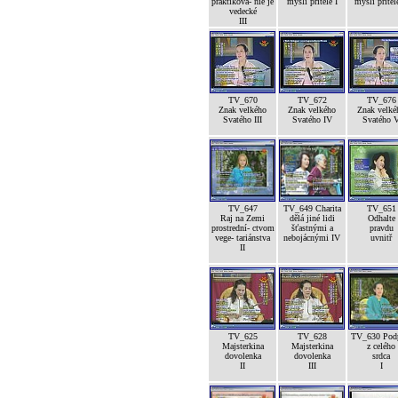
praktikova- nie je
mysli přítele I
mysli přítele
vedecké
III
TV_670
TV_672
TV_676
Znak velkého
Znak velkého
Znak velké
Svatého III
Svatého IV
Svatého 
TV_647
TV_649 Charita
TV_651
Raj na Zemi
dělá jiné lidi
Odhalte
prostrední- ctvom
šťastnými a
pravdu
vege- tariánstva
nebojácnými IV
uvnitř
II
TV_625
TV_628
TV_630 Pod
Majsterkina
Majsterkina
z celého
dovolenka
dovolenka
srdca
II
III
I