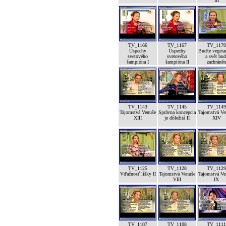
III
TV_1166
TV_1167
TV_1170
Úspechy
Úspechy
Buďte vegeta
svetového
svetového
a svět bud
šampióna I
šampióna II
zachráněn
TV_1143
TV_1145
TV_1149
Tajomstvá Venuše
Správna koncepcia
Tajomstvá Ve
XIII
je dôležitá II
XIV
TV_1125
TV_1128
TV_1129
Vďačnosť líšky II
Tajomstvá Venuše
Tajomstvá Ve
VIII
IX
TV_1107
TV_1108
TV_1111