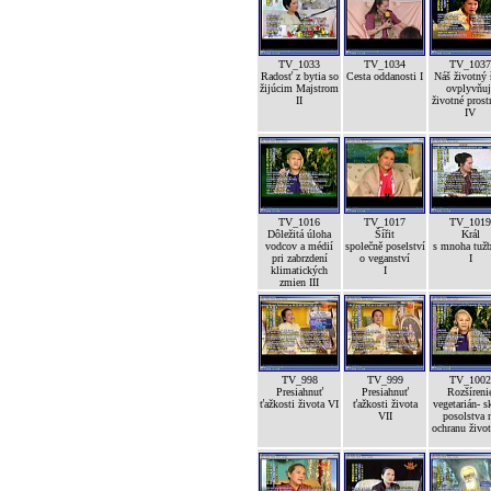
TV_1033
TV_1034
TV_1037
Radosť z bytia so
Cesta oddanosti I
Náš životný 
žijúcim Majstrom
ovplyvňuj
II
životné prost
IV
TV_1016
TV_1017
TV_1019
Dôležitá úloha
Šířit
Král
vodcov a médií
společně poselství
s mnoha tuž
pri zabrzdení
o veganství
I
klimatických
I
zmien III
TV_998
TV_999
TV_1002
Presiahnuť
Presiahnuť
Rozšíreni
ťažkosti života VI
ťažkosti života
vegetarián- s
VII
posolstva 
ochranu život