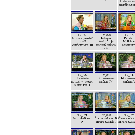
I
Buďte cnost
zachráňte Ze
TV_866
TV_870
TV_872
Musíme pamätať
Jediným
Příběh o
na náš
útočištěm je
Mullahov
vznešený ideál III
ctnostný způsob
Nasrudino
života I
TV_837
TV_841
TV_842
Udělejte to
Jít vznešeným
Jít vzneše
nejlepší v jakékoli
směrem IV
směrem 
situaci jste II
TV_821
TV_823
TV_824
Súcit plodí súcit
Čistota srdce tvoří
Čistota srdce 
IV
mnoho zázraků II
mnoho zázrak