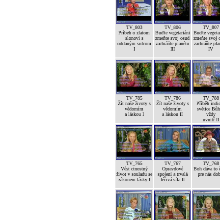
TV_803
TV_806
TV_807
Príbeh o zlatom
Buďte vegetariáni
Buďte vegetar
slonovi s
zmeňte svoj osud
zmeňte svoj 
oddaným srdcom
zachráňte planétu
zachráňte pla
I
III
IV
TV_785
TV_786
TV_788
Žít naše životy s
Žít naše životy s
Příběh indi
vědomím
vědomím
světice Bůh
a láskou I
a láskou II
vždy
uvnitř II
TV_765
TV_767
TV_768
Vést ctnostný
Opravdové
Boh dáva to č
život v souladu se
spojení a trvalá
pre nás dob
zákonem lásky I
léčivá síla II