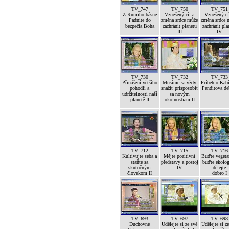
TV_747
TV_750
TV_751
Z Rumiho básne
Vznešený cíl a
Vznešený cí
Padnite do
změna srdce může
změna srdce 
bezpečia Boha
zachránit planetu
zachránit pla
III
IV
TV_730
TV_732
TV_733
Přinášení většího
Musíme sa vždy
Príbeh o Kab
pohodlí a
snažiť prispôsobiť
Panditova de
udržitelnosti naší
sa novým
planetě II
okolnostiam II
TV_712
TV_715
TV_716
Kultivujte seba a
Mějte pozitivní
Buďte vegetar
staňte sa
představy a postoj
buďte ekolog
skutočným
IV
dělejte
človekom II
dobro I
TV_693
TV_697
TV_698
Duchovné
Udělejte si ze své
Udělejte si z