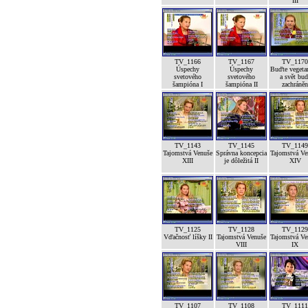
III
TV_1166
TV_1167
TV_1170
Úspechy
Úspechy
Buďte vegeta
svetového
svetového
a svět bud
šampióna I
šampióna II
zachráněn
TV_1143
TV_1145
TV_1149
Tajomstvá Venuše
Správna koncepcia
Tajomstvá Ve
XIII
je dôležitá II
XIV
TV_1125
TV_1128
TV_1129
Vďačnosť líšky II
Tajomstvá Venuše
Tajomstvá Ve
VIII
IX
TV_1107
TV_1108
TV_1111