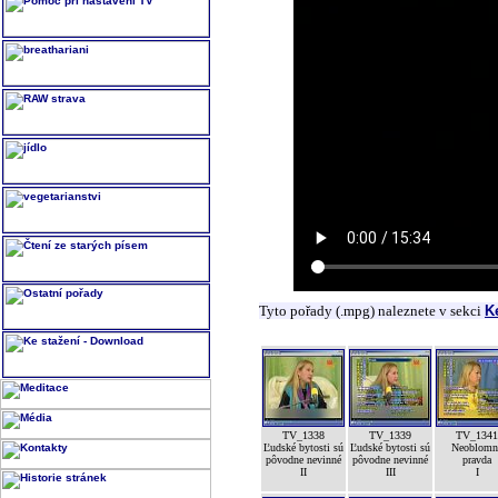
Tyto pořady (.mpg) naleznete v sekci
K
TV_1338
TV_1339
TV_1341
Ľudské bytosti sú
Ľudské bytosti sú
Neoblomn
pôvodne nevinné
pôvodne nevinné
pravda
II
III
I