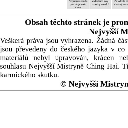
Nepriazeň osudu
Zvládnite svoj
Zvládnite s
posilňuje našu
vlastný osud I
vlastný osud
vieru
Obsah těchto stránek je pro
Nejvyšší M
Veškerá práva jsou vyhrazena. Žádná část
jsou převedeny do českého jazyka v co 
materiálů nebyl upravován, krácen ne
souhlasu Nejvyšší Mistryně Ching Hai. Tí
karmického skutku.
© Nejvyšší Mistry