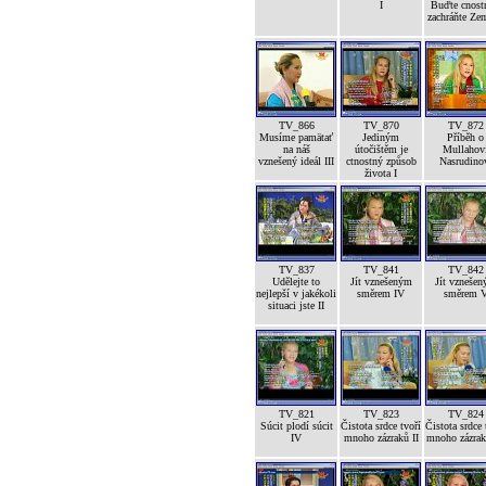
I
Buďte cnost
zachráňte Ze
TV_866
TV_870
TV_872
Musíme pamätať
Jediným
Příběh o
na náš
útočištěm je
Mullahov
vznešený ideál III
ctnostný způsob
Nasrudino
života I
TV_837
TV_841
TV_842
Udělejte to
Jít vznešeným
Jít vzneše
nejlepší v jakékoli
směrem IV
směrem 
situaci jste II
TV_821
TV_823
TV_824
Súcit plodí súcit
Čistota srdce tvoří
Čistota srdce 
IV
mnoho zázraků II
mnoho zázrak