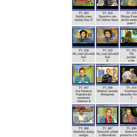
TV_963
TV_964
TV_970
Skúška starej
Tajomstvo ako
Dhyana Para
múdrej ženy II
byť dobrou ženou
skvělá medit
praxe I
TV_928
TV_929
TV_935
My jsme původně
My jsme původně
Vše
čistí
čistí
pochází
I
II
z nás
TV_907
TV_908
TV_914
Sila Paramita
Múdrosť proroka
Potrestani
Praktikování
Mohameda
lakomého člo
nesobecké
I
vlídnosti II
TV_886
TV_887
TV_890
Meditácia dobíja
Taoistický príbeh
Dobrotiv
energiu
o dlhovekosti
posolstvo z 