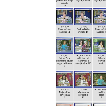
praktikova- nie je
mysli přítele I
mysli přítele
vedecké
III
TV_670
TV_672
TV_676
Znak velkého
Znak velkého
Znak velké
Svatého III
Svatého IV
Svatého 
TV_647
TV_649 Charita
TV_651
Raj na Zemi
dělá jiné lidi
Odhalte
prostrední- ctvom
šťastnými a
pravdu
vege- tariánstva
nebojácnými IV
uvnitř
II
TV_625
TV_628
TV_630 Pod
Majsterkina
Majsterkina
z celého
dovolenka
dovolenka
srdca
II
III
I