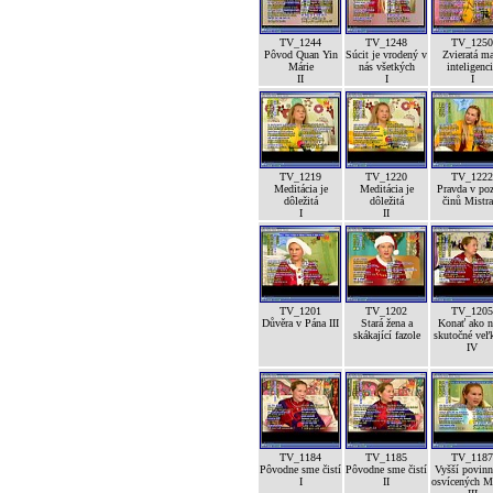
TV_1244
TV_1248
TV_1250
Pôvod Quan Yin
Súcit je vrodený v
Zvieratá m
Márie
nás všetkých
inteligenc
II
I
I
TV_1219
TV_1220
TV_1222
Meditácia je
Meditácia je
Pravda v po
dôležitá
dôležitá
činů Mistra
I
II
TV_1201
TV_1202
TV_1205
Důvěra v Pána III
Stará žena a
Konať ako n
skákající fazole
skutočné veľk
IV
TV_1184
TV_1185
TV_1187
Pôvodne sme čistí
Pôvodne sme čistí
Vyšší povinn
I
II
osvícených M