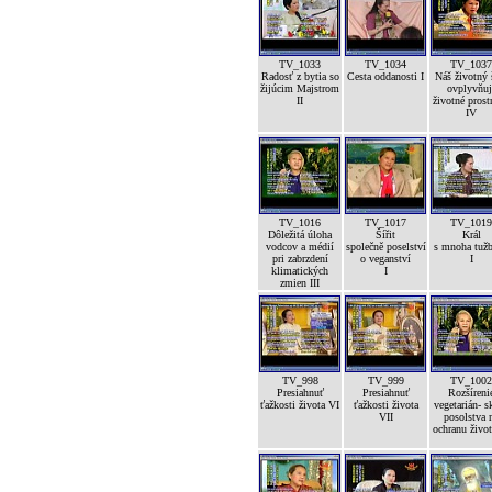
TV_1033
TV_1034
TV_1037
Radosť z bytia so
Cesta oddanosti I
Náš životný 
žijúcim Majstrom
ovplyvňuj
II
životné prost
IV
TV_1016
TV_1017
TV_1019
Dôležitá úloha
Šířit
Král
vodcov a médií
společně poselství
s mnoha tuž
pri zabrzdení
o veganství
I
klimatických
I
zmien III
TV_998
TV_999
TV_1002
Presiahnuť
Presiahnuť
Rozšíreni
ťažkosti života VI
ťažkosti života
vegetarián- s
VII
posolstva 
ochranu život