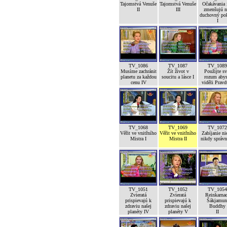
Tajomstvá Venuše
Tajomstvá Venuše
Očakávania 
II
III
zmenšujú n
duchovný po
I
TV_1086
TV_1087
TV_1089
Musíme zachránit
Žít život v
Použijte sv
planetu za každou
soucitu a lásce I
rozum abys
cenu IV
viděli Pravd
TV_1068
TV_1069
TV_1072
Věřit ve vnitřního
Věřit ve vnitřního
Zabíjanie ni
Mistra I
Mistra II
nikdy správ
TV_1051
TV_1052
TV_1054
Zvieratá
Zvieratá
Reinkarna
prispievajú k
prispievajú k
Šákjamun
zdraviu našej
zdraviu našej
Buddhy
planéty IV
planéty V
II