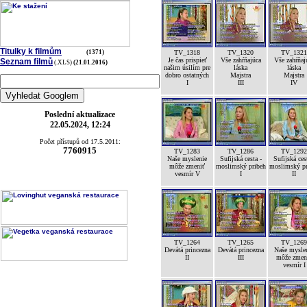
Titulky k filmům
(1371)
TV_1318
TV_1320
TV_1321
Je čas prispieť
Vše zahŕňajúca
Vše zahŕňaj
Seznam filmů
(.XLS)
(21.01.2016)
našim úsilím pre
láska
láska
dobro ostatných
Majstra
Majstra
I
III
IV
Poslední aktualizace
22.05.2024, 12:24
Počet přístupů od 17.5.2011:
7760915
TV_1283
TV_1286
TV_1292
Naše myslenie
Sufijská cesta -
Sufijská ces
môže zmeniť
moslimský pribeh
moslimský pr
vesmír V
I
II
TV_1264
TV_1265
TV_1269
Devátá princezna
Devátá princezna
Naše mysle
II
III
môže zmen
vesmír I