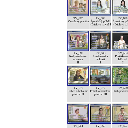
TV_607
TV_609
TV_610
Viera hory prenáša
Španělský příběh
Španělský př
- Ďáblova tchýně I
- Ďáblova tc
II
TV_592
TV_593
TV_594
Nad prázdnotou
Praktikovat s
Praktikovat
existence
lehkostí
lehkostí
II
I
II
TV_578
TV_579
TV_580
Príbeh o bohatom
Príbeh o bohatom
Duch poctivos
princovi II
princovi III
TV_564
TV_566
TV_567