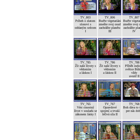
TV_803
TV_806
TV_807
Príbeh o zlatom
Buďte vegetariáni
Buďte vegetar
slonovi s
zmeňte svoj osud
zmeňte svoj 
oddaným srdcom
zachráňte planétu
zachráňte pla
I
III
IV
TV_785
TV_786
TV_788
Žít naše životy s
Žít naše životy s
Příběh indi
vědomím
vědomím
světice Bůh
a láskou I
a láskou II
vždy
uvnitř II
TV_765
TV_767
TV_768
Vést ctnostný
Opravdové
Boh dáva to č
život v souladu se
spojení a trvalá
pre nás dob
zákonem lásky I
léčivá síla II