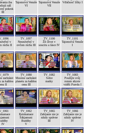
ávania iba
Tajomstvá Venuše
Tajomstvá Venuše
Vďačnosť líšky I
nšujú náš
VI
VII
vný pokrok
III
V_1096
TV_1097
TV_1100
TV_1101
mrteľný v
Nesmrteľný v
Žít život v
Tajomstvá Venuše
m rúchu II
ovčom rúchu III
soucitu a lásce IV
I
V_1079
TV_1080
TV_1082
TV_1083
e zachránit
Musíme zachránit
Srdce
Použijte svůj
u za každou
planetu za každou
matky
rozum abyste
enu II
cenu III
viděli Pravdu I
V_1061
TV_1062
TV_1065
TV_1066
nkarnace
Reinkarnace
Zabíjanie nie je
Zabíjanie nie je
kjamuni
Šákjamuni
nikdy správne
nikdy správne
uddhy
Buddhy
III
IV
IV
V