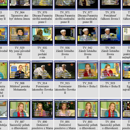
63
TV_964
TV_970
TV_971
TV_977
TV_978
T
arej
Tajomstvo ako
Dhyana Paramita
Dhyana Paramita
Dhyana Paramita
Presiahnuť
Pr
ny II
byť dobrou ženou
skvělá meditační
skvělá meditační
skvělá meditační
ťažkosti života I
ťažkos
praxe I
praxe II
praxe III
28
TV_929
TV_935
TV_936
TV_942
TV_943
T
ůvodně
My jsme původně
Vše
Záměr lidského
Záměr lidského
Záměr lidského
Du
čistí
pochází
života
života
života
prakti
II
z nás
I
II
III
nejlep
07
TV_908
TV_914
TV_915
TV_918
TV_919
T
mita
Múdrosť proroka
Potrestanie
Potrestanie
Důvěra v Boha I
Důvěra v Boha II
Eg
vání
Mohameda
lakomého človeka
lakomého človeka
najväč
cké
I
II
i II
86
TV_887
TV_890
TV_891
TV_893
TV_894
T
dobíja
Taoistický príbeh
Dobrotivé
Dobrotivé
Taoistický príbeh
Taoistický príbeh
Do
u
o dlhovekosti
posolstvo z Marsu
posolstvo z Marsu
o dlhovekosti
o dlhovekosti
posols