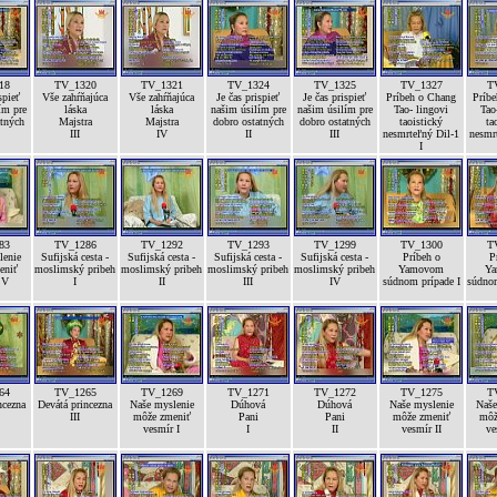
18
TV_1320
TV_1321
TV_1324
TV_1325
TV_1327
T
spieť
Vše zahŕňajúca
Vše zahŕňajúca
Je čas prispieť
Je čas prispieť
Príbeh o Chang
Príb
ím pre
láska
láska
našim úsilím pre
našim úsilím pre
Tao- lingovi
Tao
atných
Majstra
Majstra
dobro ostatných
dobro ostatných
taoistický
ta
III
IV
II
III
nesmrteľný Dil-1
nesmr
I
83
TV_1286
TV_1292
TV_1293
TV_1299
TV_1300
T
lenie
Sufijská cesta -
Sufijská cesta -
Sufijská cesta -
Sufijská cesta -
Príbeh o
P
eniť
moslimský pribeh
moslimský pribeh
moslimský pribeh
moslimský pribeh
Yamovom
Y
 V
I
II
III
IV
súdnom prípade I
súdnom
64
TV_1265
TV_1269
TV_1271
TV_1272
TV_1275
T
ncezna
Devátá princezna
Naše myslenie
Dúhová
Dúhová
Naše myslenie
Naše
III
môže zmeniť
Pani
Pani
môže zmeniť
môž
vesmír I
I
II
vesmír II
ve