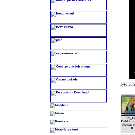
Tyto poř
TV_13
Ľudské byt
pôvodne n
II