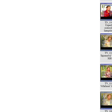
TV_11
Úspec
svetov
šampión
TV_11
Tajomstvá 
XIII
TV_11
Vďačnosť lí
TV_11