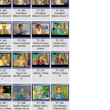
V_984
TV_985
TV_991
TV_992
esiahnuť
Presiahnuť
Presiahnuť
Presiahnuť
ti života II
ťažkosti života III
ťažkosti života IV
ťažkosti života V
V_949
TV_950
TV_956
TV_957
chovní
Láska je jediným
Duchovní praxe
Skúška starej
kující jsou
riešením
pozvedá prostředí
múdrej ženy I
šími občany
planety
V_921
TV_922
TV_925
TV_926
o je ten
Ego je ten
Důvěra v Boha
Důvěra v Boha
ší nepriateľ
najväčší nepriateľ
III
IV
I
II
V_897
TV_898
TV_900
TV_901
brotivé
Najděte bezpečí a
Nájdite nádej v
Sila Paramita
tvo z Marsu
ochranu tím že
Bohu
Praktikování