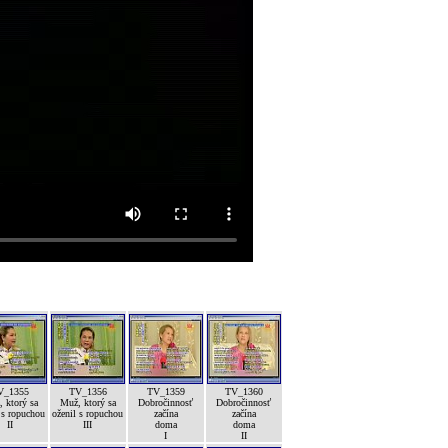
V_1355
TV_1356
TV_1359
TV_1360
 ktorý sa
Muž, ktorý sa
Dobročinnosť
Dobročinnosť
 s ropuchou
oženil s ropuchou
začína
začína
II
III
doma
doma
I
II