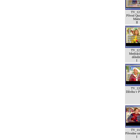
TV_12
Pôvod Qua
Mári
II
TV_12
Meditáci
dôleži
I
TV_12
Důvěra v Pá
TV_11
Pôvodne sm
I