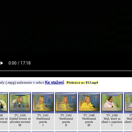
ady (.mpg) naleznete v sekci
Ke stažení
.
Přehrává se: 813.mp4
38
TV_1339
TV_1341
TV_1342
TV_1348
TV_1349
T
osti sú
Ľudské bytosti sú
Neoblomná
Neoblomná
Neoblomná
Muž, ktorý sa
Muž,
evinné
pôvodne nevinné
pravda
pravda
pravda
oženil s ropuchou
oženil
III
I
II
III
I