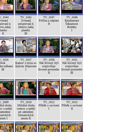
V_1044
TV_1045
TV_1047
TV_1048
vieratá
Zvieratá
Príčina a odplata
Reinkarnace
pievajú k
prispievajú k
II
Šákjamuni
viu našej
zdraviu našej
Buddhy
lanéty
planéty
I
II
III
V_1026
TV_1027
TV_1030
TV_1031
Král
Radosť z bytia so
Náš životný štýl
Náš životný štýl
ha tužbami
žijúcim Majstrom
ovplyvňuje
ovplyvňuje
III
I
životné prostredie
životné prostredie
II
III
V_1009
TV_1010
TV_1012
TV_1013
žitá úloha
Dôležitá úloha
Příběh o osvícení
Příběh o osvícení
ov a médií
vodcov a médií
I
II
zabrzdení
pri zabrzdení
matických
klimatických
mien I
zmien II