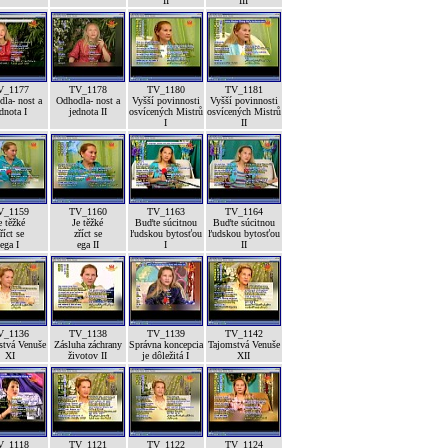
II
III
V_1177
TV_1178
TV_1180
TV_1181
la- nost a
Odhodla- nost a
Vyšší povinnosti
Vyšší povinnosti
dnota I
jednota II
osvícených Mistrů
osvícených Mistrů
I
II
V_1159
TV_1160
TV_1163
TV_1164
e těžké
Je těžké
Buďte súcitnou
Buďte súcitnou
říct se
zříct se
ľudskou bytosťou
ľudskou bytosťou
ega I
ega II
I
II
V_1136
TV_1138
TV_1139
TV_1142
stvá Venuše
Zásluha záchrany
Správna koncepcia
Tajomstvá Venuše
XI
životov II
je dôležitá I
XII
V_1118
TV_1121
TV_1122
TV_1124