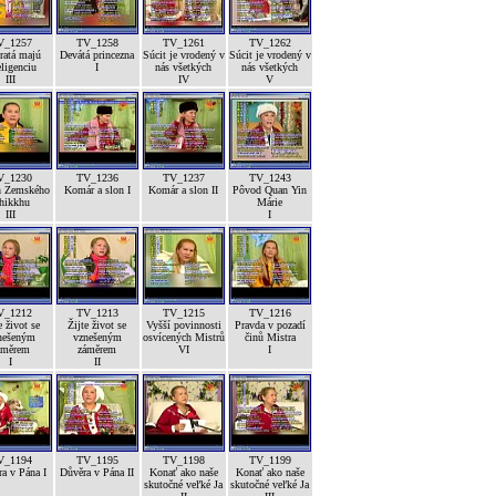
V_1257
TV_1258
TV_1261
TV_1262
ratá majú
Devátá princezna
Súcit je vrodený v
Súcit je vrodený v
eligenciu
I
nás všetkých
nás všetkých
III
IV
V
V_1230
TV_1236
TV_1237
TV_1243
h Zemského
Komár a slon I
Komár a slon II
Pôvod Quan Yin
hikkhu
Márie
III
I
V_1212
TV_1213
TV_1215
TV_1216
e život se
Žijte život se
Vyšší povinnosti
Pravda v pozadí
nešeným
vznešeným
osvícených Mistrů
činů Mistra
áměrem
záměrem
VI
I
I
II
V_1194
TV_1195
TV_1198
TV_1199
a v Pána I
Důvěra v Pána II
Konať ako naše
Konať ako naše
skutočné veľké Ja
skutočné veľké Ja