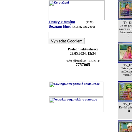
Titulky k filmům
(1371)
TV_13
Je čas pri
Seznam filmů
(.XLS)
(21.01.2016)
našim úsil
dobro ost
I
Poslední aktualizace
22.05.2024, 12:24
Počet přístupů od 17.5.2011:
7757065
TV_12
Naše mys
môže zm
vesmír
TV_12
Devátá pri
II