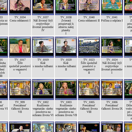
33
TV_1034
TV_1037
TV_1038
TV_1040
TV_1041
T
tia so
Cesta oddanosti I
Náš životný štýl
Zvieratá
Cesta oddanosti II
Príčina a odplata I
Z
jstrom
ovplyvňuje
prispievajú k
pris
životné prostredie
zdraviu našej
zdra
IV
planéty
p
I
16
TV_1017
TV_1019
TV_1020
TV_1023
TV_1024
T
úloha
Šířit
Král
Král
Šířit společně
Náš životný štýl
médií
společně poselství
s mnoha tužbami
s mnoha tužbami
poselství o
ovplyvňuje
s mno
dení
o veganství
I
II
veganství
životné prostredie
kých
I
II
I
II
98
TV_999
TV_1002
TV_1003
TV_1005
TV_1006
T
nuť
Presiahnuť
Rozšírenie
Rozšírenie
Presiahnuť
Presiahnuť
Dôle
vota VI
ťažkosti života
vegetarián- skeho
vegetarián- skeho
ťažkosti života
ťažkosti života IX
vodc
VII
posolstva na
posolstva na
VIII
pri 
ochranu života VI
ochranu života VII
kli
z