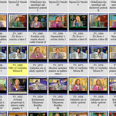
Venuše
Tajomstvá Venuše
Očakávania iba
Tajomstvá Venuše
Tajomstvá Venuše
Očakávania iba
Očak
III
zmenšujú náš
IV
V
zmenšujú náš
zme
duchovný pokrok
duchovný pokrok
ducho
I
II
86
TV_1087
TV_1089
TV_1090
TV_1093
TV_1094
T
hránit
Žít život v
Použijte svůj
Nesmrteľný v
Žít život v
Žít život v
Nes
každou
soucitu a lásce I
rozum abyste
ovčom rúchu I
soucitu a lásce II
soucitu a lásce III
ovčo
IV
viděli Pravdu II
68
TV_1069
TV_1072
TV_1073
TV_1075
TV_1076
T
itřního
Věřit ve vnitřního
Zabíjanie nie je
Musíme zachránit
Věřit ve vnitřního
Věřit ve vnitřního
Musím
 I
Mistra II
nikdy správne V
planetu za každou
Mistra III
Mistra IV
planet
cenu I
c
51
TV_1052
TV_1054
TV_1055
TV_1058
TV_1059
T
tá
Zvieratá
Reinkarnace
Reinkarnace
Zabíjanie nie je
Zabíjanie nie je
Rei
jú k
prispievajú k
Šákjamuni
Šákjamuni
nikdy správne
nikdy správne
Šá
ašej
zdraviu našej
Buddhy
Buddhy
I
II
B
 IV
planéty V
II
III