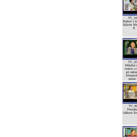
TV_10
Radosť z by
žijúcim Ma
II
TV_10
Dôležitá 
vodcov a 
pri zabrz
klimatic
zmien I
TV_9
Presiah
ťažkosti ži