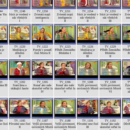
44
TV_1248
TV_1250
TV_1251
TV_1254
TV_1255
T
n Yin
Súcit je vrodený v
Zvieratá majú
Zvieratá majú
Súcit je vrodený v
Súcit je vrodený v
Zvie
e
nás všetkých
inteligenciu
inteligenciu
nás všetkých
nás všetkých
int
I
I
II
II
III
19
TV_1220
TV_1222
TV_1223
TV_1226
TV_1229
T
a je
Meditácia je
Pravda v pozadí
Příběh Zemského
Meditácia je
Příběh Zemského
Příbě
tá
dôležitá
činů Mistra II
Bhikkhu I
dôležitá
Bhikkhu
B
II
III
II
01
TV_1202
TV_1205
TV_1206
TV_1208
TV_1209
T
na III
Stará žena a
Konať ako naše
Konať ako naše
Vyšší povinnosti
Vyšší povinnosti
Žijt
skákající fazole
skutočné veľké Ja
skutočné veľké Ja
osvícených Mistrů
osvícených Mistrů
vz
IV
V
V
VI
z
84
TV_1185
TV_1187
TV_1188
TV_1191
TV_1192
T
e čistí
Pôvodne sme čistí
Vyšší povinnosti
Vyšší povinnosti
Pôvodne sme čistí
Konať ako naše
Důvěr
II
osvícených Mistrů
osvícených Mistrů
III
skutočné veľké Ja