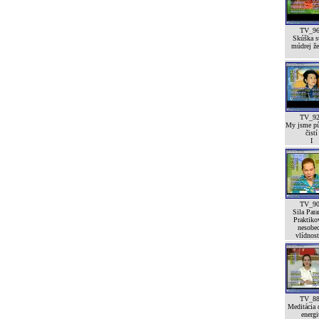
TV_9
Skúška st
múdrej že
TV_9
My jsme p
čistí
I
TV_9
Sila Para
Praktiko
nesobe
vlídnost
TV_8
Meditácia 
energi