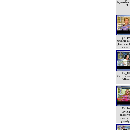
Tajomstvá 
II
TV_10
Musíme zac
planetu za 
cenu 
TV_10
Věřit ve vn
Mistra
TV_10
Zviera
prispieva
zdraviu n
planéty