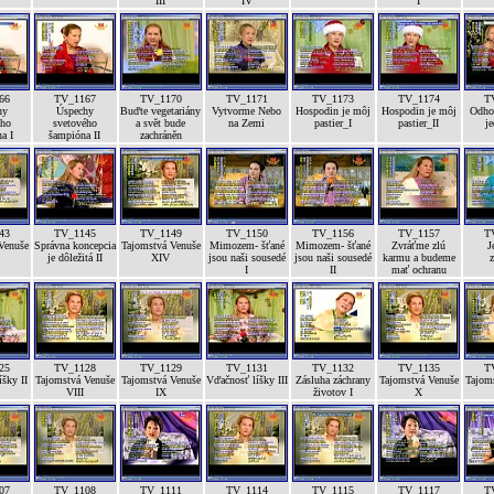
III
IV
I
66
TV_1167
TV_1170
TV_1171
TV_1173
TV_1174
T
hy
Úspechy
Buďte vegetariány
Vytvorme Nebo
Hospodin je môj
Hospodin je môj
Odhod
ého
svetového
a svět bude
na Zemi
pastier_I
pastier_II
je
a I
šampióna II
zachráněn
43
TV_1145
TV_1149
TV_1150
TV_1156
TV_1157
T
Venuše
Správna koncepcia
Tajomstvá Venuše
Mimozem- šťané
Mimozem- šťané
Zvráťme zlú
J
je dôležitá II
XIV
jsou naši sousedé
jsou naši sousedé
karmu a budeme
z
I
II
mať ochranu
25
TV_1128
TV_1129
TV_1131
TV_1132
TV_1135
T
šky II
Tajomstvá Venuše
Tajomstvá Venuše
Vďačnosť líšky III
Zásluha záchrany
Tajomstvá Venuše
Tajom
VIII
IX
životov I
X
07
TV_1108
TV_1111
TV_1114
TV_1115
TV_1117
T