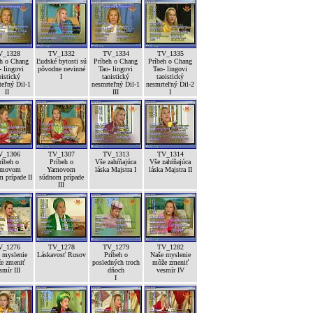
V_1328
TV_1332
TV_1334
TV_1335
eh o Chang
Ľudské bytosti sú
Príbeh o Chang
Príbeh o Chang
- lingovi
pôvodne nevinné
Tao- lingovi
Tao- lingovi
oistický
I
taoistický
taoistický
teľný Dil-1
nesmrteľný Dil-1
nesmrteľný Dil-2
II
III
I
V_1306
TV_1307
TV_1313
TV_1314
ríbeh o
Príbeh o
Vše zahŕňajúca
Vše zahŕňajúca
amovom
Yamovom
láska Majstra I
láska Majstra II
 prípade II
súdnom prípade
III
V_1276
TV_1278
TV_1279
TV_1282
 myslenie
Láskavosť Rusov
Príbeh o
Naše myslenie
e zmeniť
posledných troch
môže zmeniť
smír III
dňoch
vesmír IV
I