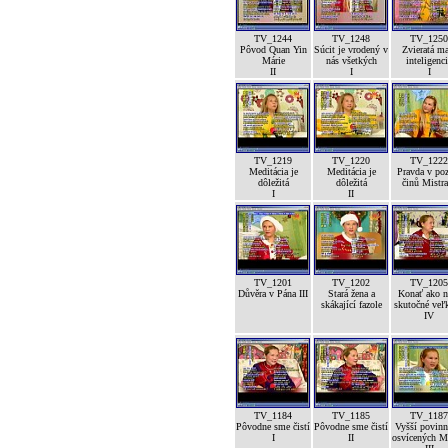
TV_1244
TV_1248
TV_1250
Pôvod Quan Yin
Súcit je vrodený v
Zvieratá m
Márie
nás všetkých
inteligenc
II
I
I
TV_1219
TV_1220
TV_1222
Meditácia je
Meditácia je
Pravda v po
dôležitá
dôležitá
činů Mistra
I
II
TV_1201
TV_1202
TV_1205
Důvěra v Pána III
Stará žena a
Konať ako n
skákající fazole
skutočné veľk
IV
TV_1184
TV_1185
TV_1187
Pôvodne sme čistí
Pôvodne sme čistí
Vyšší povinn
I
II
osvícených M