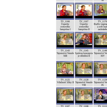
III
TV_1166
TV_1167
TV_1170
Úspechy
Úspechy
Buďte vegeta
svetového
svetového
a svět bud
šampióna I
šampióna II
zachráněn
TV_1143
TV_1145
TV_1149
Tajomstvá Venuše
Správna koncepcia
Tajomstvá Ve
XIII
je dôležitá II
XIV
TV_1125
TV_1128
TV_1129
Vďačnosť líšky II
Tajomstvá Venuše
Tajomstvá Ve
VIII
IX
TV_1107
TV_1108
TV_1111