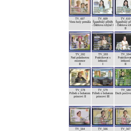
TV_607
TV_609
TV_610
Viera hory prenáša
Španělský příběh
Španělský př
- Ďáblova tchýně I
- Ďáblova tc
II
TV_592
TV_593
TV_594
Nad prázdnotou
Praktikovat s
Praktikovat
existence
lehkostí
lehkostí
II
I
II
TV_578
TV_579
TV_580
Príbeh o bohatom
Príbeh o bohatom
Duch poctivos
princovi II
princovi III
TV_564
TV_566
TV_567