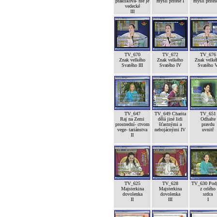
praktikova- nie je
mysli přítele I
mysli přítele
vedecké
III
TV_670
TV_672
TV_676
Znak velkého
Znak velkého
Znak velké
Svatého III
Svatého IV
Svatého 
TV_647
TV_649 Charita
TV_651
Raj na Zemi
dělá jiné lidi
Odhalte
prostrední- ctvom
šťastnými a
pravdu
vege- tariánstva
nebojácnými IV
uvnitř
II
TV_625
TV_628
TV_630 Pod
Majsterkina
Majsterkina
z celého
dovolenka
dovolenka
srdca
II
III
I