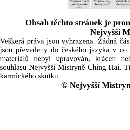
Nepriazeň osudu
Zvládnite svoj
Zvládnite s
posilňuje našu
vlastný osud I
vlastný osud
vieru
Obsah těchto stránek je pro
Nejvyšší M
Veškerá práva jsou vyhrazena. Žádná část
jsou převedeny do českého jazyka v co 
materiálů nebyl upravován, krácen ne
souhlasu Nejvyšší Mistryně Ching Hai. Tí
karmického skutku.
© Nejvyšší Mistry