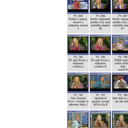
TV_803
TV_806
TV_807
Príbeh o zlatom
Buďte vegetariáni
Buďte vegetar
slonovi s
zmeňte svoj osud
zmeňte svoj 
oddaným srdcom
zachráňte planétu
zachráňte pla
I
III
IV
TV_785
TV_786
TV_788
Žít naše životy s
Žít naše životy s
Příběh indi
vědomím
vědomím
světice Bůh
a láskou I
a láskou II
vždy
uvnitř II
TV_765
TV_767
TV_768
Vést ctnostný
Opravdové
Boh dáva to č
život v souladu se
spojení a trvalá
pre nás dob
zákonem lásky I
léčivá síla II