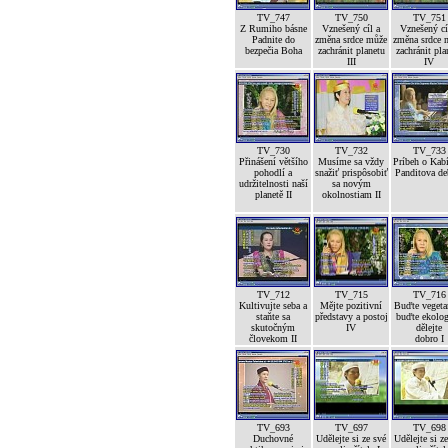
TV_747
TV_750
TV_751
Z Rumiho básne
Vznešený cíl a
Vznešený cí
Padnite do
změna srdce může
změna srdce 
bezpečia Boha
zachránit planetu
zachránit pla
III
IV
TV_730
TV_732
TV_733
Přinášení většího
Musíme sa vždy
Príbeh o Kab
pohodlí a
snažiť prispôsobiť
Panditova de
udržitelnosti naší
sa novým
planetě II
okolnostiam II
TV_712
TV_715
TV_716
Kultivujte seba a
Mějte pozitivní
Buďte vegetar
staňte sa
představy a postoj
buďte ekolog
skutočným
IV
dělejte
človekom II
dobro I
TV_693
TV_697
TV_698
Duchovné
Udělejte si ze své
Udělejte si z