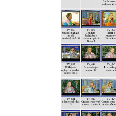
I
Buďte cnost
zachráňte Ze
TV_866
TV_870
TV_872
Musíme pamätať
Jediným
Příběh o
na náš
útočištěm je
Mullahov
vznešený ideál III
ctnostný způsob
Nasrudino
života I
TV_837
TV_841
TV_842
Udělejte to
Jít vznešeným
Jít vzneše
nejlepší v jakékoli
směrem IV
směrem 
situaci jste II
TV_821
TV_823
TV_824
Súcit plodí súcit
Čistota srdce tvoří
Čistota srdce 
IV
mnoho zázraků II
mnoho zázrak