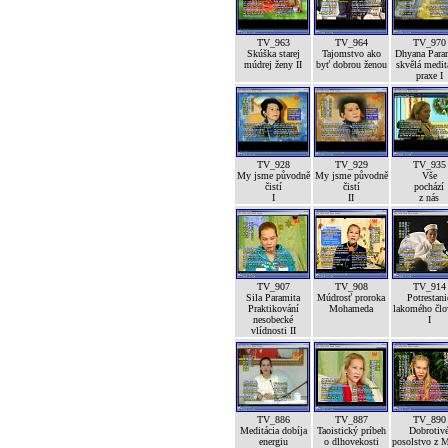
TV_963
TV_964
TV_970
Skúška starej
Tajomstvo ako
Dhyana Para
múdrej ženy II
byť dobrou ženou
skvělá medit
praxe I
TV_928
TV_929
TV_935
My jsme původně
My jsme původně
Vše
čistí
čistí
pochází
I
II
z nás
TV_907
TV_908
TV_914
Sila Paramita
Múdrosť proroka
Potrestani
Praktikování
Mohameda
lakomého člo
nesobecké
I
vlídnosti II
TV_886
TV_887
TV_890
Meditácia dobíja
Taoistický príbeh
Dobrotiv
energiu
o dlhovekosti
posolstvo z 