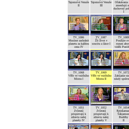
Tajomstvá Venuše
Tajomstvá Venuše
Očakávania 
II
III
zmenšujú n
duchovný po
I
TV_1086
TV_1087
TV_1089
Musíme zachránit
Žít život v
Použijte sv
planetu za každou
soucitu a lásce I
rozum abys
cenu IV
viděli Pravd
TV_1068
TV_1069
TV_1072
Věřit ve vnitřního
Věřit ve vnitřního
Zabíjanie ni
Mistra I
Mistra II
nikdy správ
TV_1051
TV_1052
TV_1054
Zvieratá
Zvieratá
Reinkarna
prispievajú k
prispievajú k
Šákjamun
zdraviu našej
zdraviu našej
Buddhy
planéty IV
planéty V
II