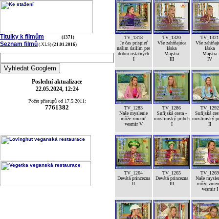
Titulky k filmům
(1371)
TV_1318
TV_1320
TV_1321
Je čas prispieť
Vše zahŕňajúca
Vše zahŕňaj
Seznam filmů
(.XLS)
(21.01.2016)
našim úsilím pre
láska
láska
dobro ostatných
Majstra
Majstra
I
III
IV
Poslední aktualizace
22.05.2024, 12:24
Počet přístupů od 17.5.2011:
7761382
TV_1283
TV_1286
TV_1292
Naše myslenie
Sufijská cesta -
Sufijská ces
môže zmeniť
moslimský pribeh
moslimský pr
vesmír V
I
II
TV_1264
TV_1265
TV_1269
Devátá princezna
Devátá princezna
Naše mysle
II
III
môže zmen
vesmír I