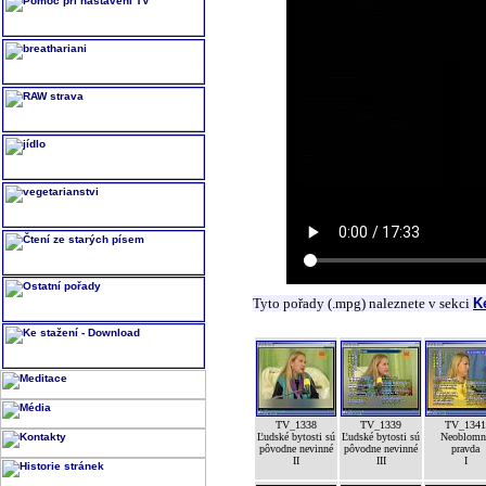
Tyto pořady (.mpg) naleznete v sekci
K
TV_1338
TV_1339
TV_1341
Ľudské bytosti sú
Ľudské bytosti sú
Neoblomn
pôvodne nevinné
pôvodne nevinné
pravda
II
III
I