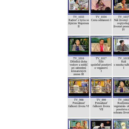
TV_1033
TV_1034
TV_1037
Radosť z bytia so
Cesta oddanosti I
Náš životný 
žijúcim Majstrom
ovplyvňuj
II
životné prost
IV
TV_1016
TV_1017
TV_1019
Dôležitá úloha
Šířit
Král
vodcov a médií
společně poselství
s mnoha tuž
pri zabrzdení
o veganství
I
klimatických
I
zmien III
TV_998
TV_999
TV_1002
Presiahnuť
Presiahnuť
Rozšíreni
ťažkosti života VI
ťažkosti života
vegetarián- s
VII
posolstva 
ochranu život