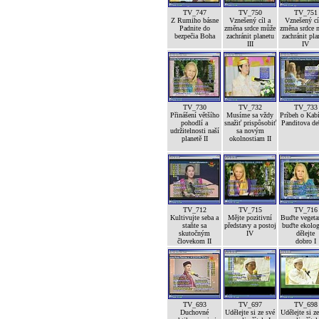
TV_747
TV_750
TV_751
Z Rumiho básne
Vznešený cíl a
Vznešený cí
Padnite do
změna srdce může
změna srdce 
bezpečia Boha
zachránit planetu
zachránit pla
III
IV
TV_730
TV_732
TV_733
Přinášení většího
Musíme sa vždy
Príbeh o Kab
pohodlí a
snažiť prispôsobiť
Panditova de
udržitelnosti naší
sa novým
planetě II
okolnostiam II
TV_712
TV_715
TV_716
Kultivujte seba a
Mějte pozitivní
Buďte vegetar
staňte sa
představy a postoj
buďte ekolog
skutočným
IV
dělejte
človekom II
dobro I
TV_693
TV_697
TV_698
Duchovné
Udělejte si ze své
Udělejte si z