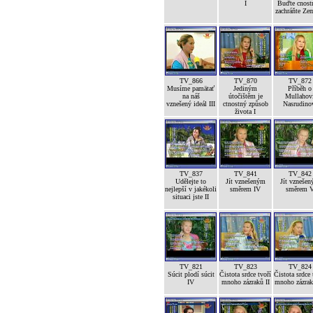
I
Buďte cnost
zachráňte Ze
TV_866
TV_870
TV_872
Musíme pamätať
Jediným
Příběh o
na náš
útočištěm je
Mullahov
vznešený ideál III
ctnostný způsob
Nasrudino
života I
TV_837
TV_841
TV_842
Udělejte to
Jít vznešeným
Jít vzneše
nejlepší v jakékoli
směrem IV
směrem 
situaci jste II
TV_821
TV_823
TV_824
Súcit plodí súcit
Čistota srdce tvoří
Čistota srdce 
IV
mnoho zázraků II
mnoho zázrak