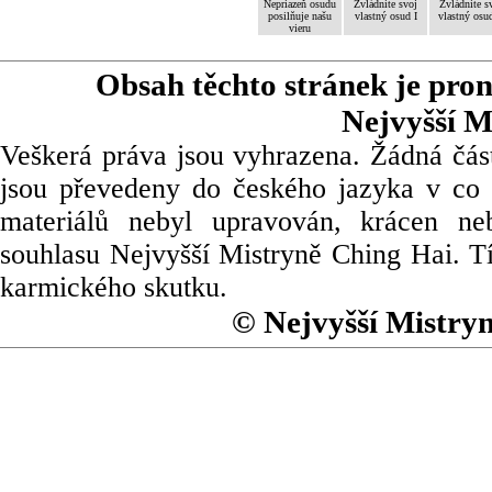
Nepriazeň osudu
Zvládnite svoj
Zvládnite s
posilňuje našu
vlastný osud I
vlastný osud
vieru
Obsah těchto stránek je pro
Nejvyšší M
Veškerá práva jsou vyhrazena. Žádná část
jsou převedeny do českého jazyka v co 
materiálů nebyl upravován, krácen ne
souhlasu Nejvyšší Mistryně Ching Hai. Tí
karmického skutku.
© Nejvyšší Mistry