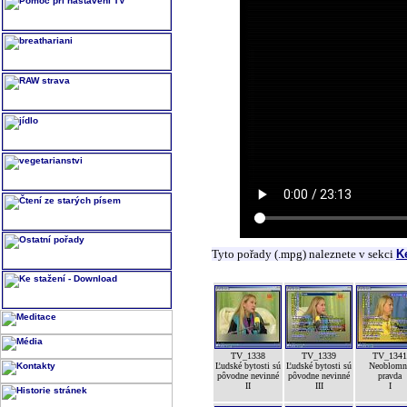
Tyto pořady (.mpg) naleznete v sekci
K
TV_1338
TV_1339
TV_1341
Ľudské bytosti sú
Ľudské bytosti sú
Neoblomn
pôvodne nevinné
pôvodne nevinné
pravda
II
III
I