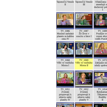
Tajomstvá Venuše
Tajomstvá Venuše
Očakávania 
II
III
zmenšujú n
duchovný po
I
TV_1086
TV_1087
TV_1089
Musíme zachránit
Žít život v
Použijte sv
planetu za každou
soucitu a lásce I
rozum abys
cenu IV
viděli Pravd
TV_1068
TV_1069
TV_1072
Věřit ve vnitřního
Věřit ve vnitřního
Zabíjanie ni
Mistra I
Mistra II
nikdy správ
TV_1051
TV_1052
TV_1054
Zvieratá
Zvieratá
Reinkarna
prispievajú k
prispievajú k
Šákjamun
zdraviu našej
zdraviu našej
Buddhy
planéty IV
planéty V
II