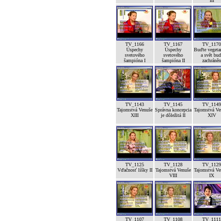
III
TV_1166
TV_1167
TV_1170
Úspechy
Úspechy
Buďte vegeta
svetového
svetového
a svět bud
šampióna I
šampióna II
zachráněn
TV_1143
TV_1145
TV_1149
Tajomstvá Venuše
Správna koncepcia
Tajomstvá Ve
XIII
je dôležitá II
XIV
TV_1125
TV_1128
TV_1129
Vďačnosť líšky II
Tajomstvá Venuše
Tajomstvá Ve
VIII
IX
TV_1107
TV_1108
TV_1111