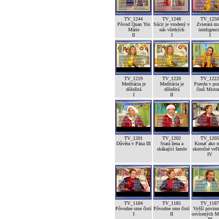
TV_1244
TV_1248
TV_1250
Pôvod Quan Yin
Súcit je vrodený v
Zvieratá m
Márie
nás všetkých
inteligenc
II
I
I
TV_1219
TV_1220
TV_1222
Meditácia je
Meditácia je
Pravda v po
dôležitá
dôležitá
činů Mistra
I
II
TV_1201
TV_1202
TV_1205
Důvěra v Pána III
Stará žena a
Konať ako n
skákající fazole
skutočné veľk
IV
TV_1184
TV_1185
TV_1187
Pôvodne sme čistí
Pôvodne sme čistí
Vyšší povinn
I
II
osvícených M