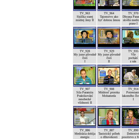
TV_963
TV_964
TV_970
Skúška starej
Tajomstvo ako
Dhyana Para
múdrej ženy II
byť dobrou ženou
skvělá medit
praxe I
TV_928
TV_929
TV_935
My jsme původně
My jsme původně
Vše
čistí
čistí
pochází
I
II
z nás
TV_907
TV_908
TV_914
Sila Paramita
Múdrosť proroka
Potrestani
Praktikování
Mohameda
lakomého člo
nesobecké
I
vlídnosti II
TV_886
TV_887
TV_890
Meditácia dobíja
Taoistický príbeh
Dobrotiv
energiu
o dlhovekosti
posolstvo z 