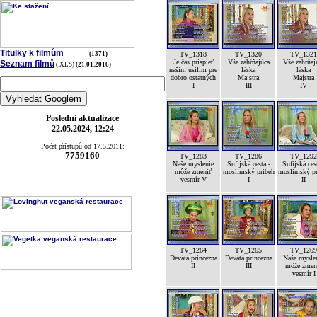
Titulky k filmům
(1371)
TV_1318
TV_1320
TV_1321
Je čas prispieť
Vše zahŕňajúca
Vše zahŕňaj
Seznam filmů
(.XLS)
(21.01.2016)
našim úsilím pre
láska
láska
dobro ostatných
Majstra
Majstra
I
III
IV
Poslední aktualizace
22.05.2024, 12:24
Počet přístupů od 17.5.2011:
7759160
TV_1283
TV_1286
TV_1292
Naše myslenie
Sufijská cesta -
Sufijská ces
môže zmeniť
moslimský pribeh
moslimský pr
vesmír V
I
II
TV_1264
TV_1265
TV_1269
Devátá princezna
Devátá princezna
Naše mysle
II
III
môže zmen
vesmír I