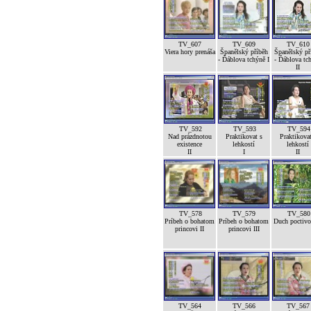
TV_607
TV_609
TV_610
Viera hory prenáša
Španělský příběh
Španělský př
- Ďáblova tchýně I
- Ďáblova tc
II
TV_592
TV_593
TV_594
Nad prázdnotou
Praktikovat s
Praktikovat
existence
lehkostí
lehkostí
II
I
II
TV_578
TV_579
TV_580
Príbeh o bohatom
Príbeh o bohatom
Duch poctivos
princovi II
princovi III
TV_564
TV_566
TV_567