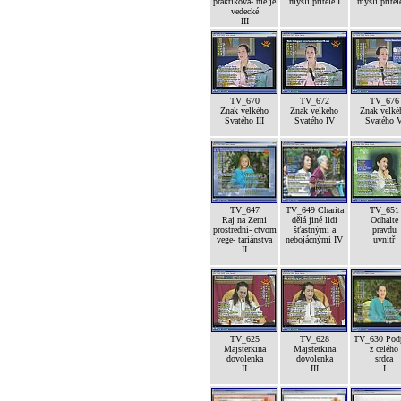
praktikova- nie je
mysli přítele I
mysli přítele
vedecké
III
TV_670
TV_672
TV_676
Znak velkého
Znak velkého
Znak velké
Svatého III
Svatého IV
Svatého 
TV_647
TV_649 Charita
TV_651
Raj na Zemi
dělá jiné lidi
Odhalte
prostrední- ctvom
šťastnými a
pravdu
vege- tariánstva
nebojácnými IV
uvnitř
II
TV_625
TV_628
TV_630 Pod
Majsterkina
Majsterkina
z celého
dovolenka
dovolenka
srdca
II
III
I