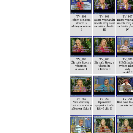
TV_803
TV_806
TV_807
Príbeh o zlatom
Buďte vegetariáni
Buďte vegetar
slonovi s
zmeňte svoj osud
zmeňte svoj 
oddaným srdcom
zachráňte planétu
zachráňte pla
I
III
IV
TV_785
TV_786
TV_788
Žít naše životy s
Žít naše životy s
Příběh indi
vědomím
vědomím
světice Bůh
a láskou I
a láskou II
vždy
uvnitř II
TV_765
TV_767
TV_768
Vést ctnostný
Opravdové
Boh dáva to č
život v souladu se
spojení a trvalá
pre nás dob
zákonem lásky I
léčivá síla II