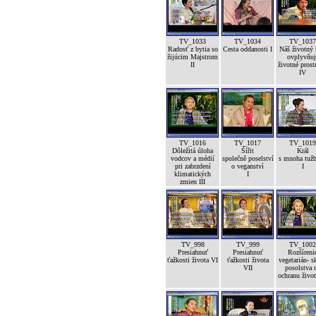
TV_1033
TV_1034
TV_1037
Radosť z bytia so
Cesta oddanosti I
Náš životný 
žijúcim Majstrom
ovplyvňuj
II
životné prost
IV
TV_1016
TV_1017
TV_1019
Dôležitá úloha
Šířit
Král
vodcov a médií
společně poselství
s mnoha tuž
pri zabrzdení
o veganství
I
klimatických
I
zmien III
TV_998
TV_999
TV_1002
Presiahnuť
Presiahnuť
Rozšíreni
ťažkosti života VI
ťažkosti života
vegetarián- s
VII
posolstva 
ochranu život