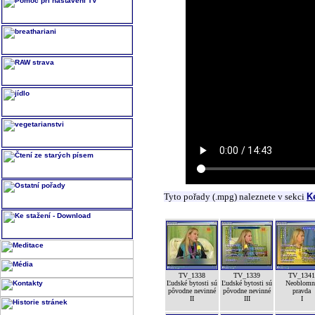
Tyto pořady (.mpg) naleznete v sekci
K
TV_1338
TV_1339
TV_1341
Ľudské bytosti sú
Ľudské bytosti sú
Neoblomn
pôvodne nevinné
pôvodne nevinné
pravda
II
III
I