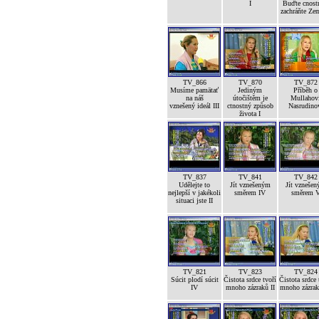
I
Buďte cnost
zachráňte Ze
TV_866
TV_870
TV_872
Musíme pamätať
Jediným
Příběh o
na náš
útočištěm je
Mullahov
vznešený ideál III
ctnostný způsob
Nasrudino
života I
TV_837
TV_841
TV_842
Udělejte to
Jít vznešeným
Jít vzneše
nejlepší v jakékoli
směrem IV
směrem 
situaci jste II
TV_821
TV_823
TV_824
Súcit plodí súcit
Čistota srdce tvoří
Čistota srdce 
IV
mnoho zázraků II
mnoho zázrak