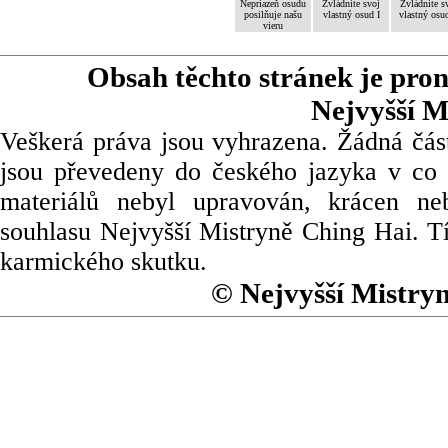
Nepriazeň osudu
Zvládnite svoj
Zvládnite s
posilňuje našu
vlastný osud I
vlastný osud
vieru
Obsah těchto stránek je pro
Nejvyšší M
Veškerá práva jsou vyhrazena. Žádná část
jsou převedeny do českého jazyka v co 
materiálů nebyl upravován, krácen ne
souhlasu Nejvyšší Mistryně Ching Hai. Tí
karmického skutku.
© Nejvyšší Mistry