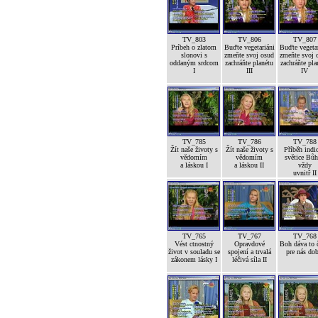
TV_803
TV_806
TV_807
Príbeh o zlatom
Buďte vegetariáni
Buďte vegetar
slonovi s
zmeňte svoj osud
zmeňte svoj 
oddaným srdcom
zachráňte planétu
zachráňte pla
I
III
IV
TV_785
TV_786
TV_788
Žít naše životy s
Žít naše životy s
Příběh indi
vědomím
vědomím
světice Bůh
a láskou I
a láskou II
vždy
uvnitř II
TV_765
TV_767
TV_768
Vést ctnostný
Opravdové
Boh dáva to č
život v souladu se
spojení a trvalá
pre nás dob
zákonem lásky I
léčivá síla II