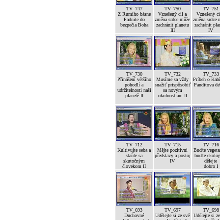
TV_747
TV_750
TV_751
Z Rumiho básne
Vznešený cíl a
Vznešený cí
Padnite do
změna srdce může
změna srdce 
bezpečia Boha
zachránit planetu
zachránit pla
III
IV
TV_730
TV_732
TV_733
Přinášení většího
Musíme sa vždy
Príbeh o Kab
pohodlí a
snažiť prispôsobiť
Panditova de
udržitelnosti naší
sa novým
planetě II
okolnostiam II
TV_712
TV_715
TV_716
Kultivujte seba a
Mějte pozitivní
Buďte vegetar
staňte sa
představy a postoj
buďte ekolog
skutočným
IV
dělejte
človekom II
dobro I
TV_693
TV_697
TV_698
Duchovné
Udělejte si ze své
Udělejte si z