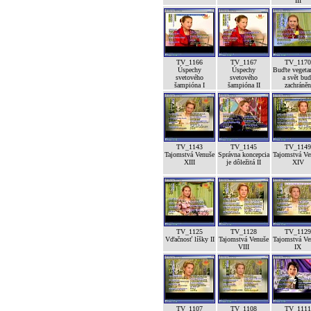
III
TV_1166
TV_1167
TV_1170
Úspechy
Úspechy
Buďte vegeta
svetového
svetového
a svět bud
šampióna I
šampióna II
zachráněn
TV_1143
TV_1145
TV_1149
Tajomstvá Venuše
Správna koncepcia
Tajomstvá Ve
XIII
je dôležitá II
XIV
TV_1125
TV_1128
TV_1129
Vďačnosť líšky II
Tajomstvá Venuše
Tajomstvá Ve
VIII
IX
TV_1107
TV_1108
TV_1111