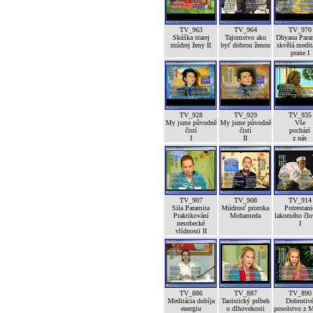
TV_963
TV_964
TV_970
Skúška starej
Tajomstvo ako
Dhyana Para
múdrej ženy II
byť dobrou ženou
skvělá medit
praxe I
TV_928
TV_929
TV_935
My jsme původně
My jsme původně
Vše
čistí
čistí
pochází
I
II
z nás
TV_907
TV_908
TV_914
Sila Paramita
Múdrosť proroka
Potrestani
Praktikování
Mohameda
lakomého člo
nesobecké
I
vlídnosti II
TV_886
TV_887
TV_890
Meditácia dobíja
Taoistický príbeh
Dobrotiv
energiu
o dlhovekosti
posolstvo z 