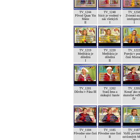
TV_1244
TV_1248
TV_1250
Pôvod Quan Yin
Súcit je vrodený v
Zvieratá m
Márie
nás všetkých
inteligenc
II
I
I
TV_1219
TV_1220
TV_1222
Meditácia je
Meditácia je
Pravda v po
dôležitá
dôležitá
činů Mistra
I
II
TV_1201
TV_1202
TV_1205
Důvěra v Pána III
Stará žena a
Konať ako n
skákající fazole
skutočné veľk
IV
TV_1184
TV_1185
TV_1187
Pôvodne sme čistí
Pôvodne sme čistí
Vyšší povinn
I
II
osvícených M