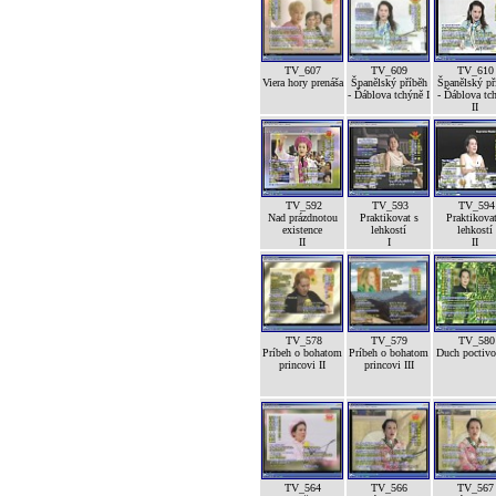
TV_607
TV_609
TV_610
Viera hory prenáša
Španělský příběh
Španělský př
- Ďáblova tchýně I
- Ďáblova tc
II
TV_592
TV_593
TV_594
Nad prázdnotou
Praktikovat s
Praktikovat
existence
lehkostí
lehkostí
II
I
II
TV_578
TV_579
TV_580
Príbeh o bohatom
Príbeh o bohatom
Duch poctivos
princovi II
princovi III
TV_564
TV_566
TV_567