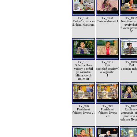
TV_1033
TV_1034
TV_1037
Radosť z bytia so
Cesta oddanosti I
Náš životný 
žijúcim Majstrom
ovplyvňuj
II
životné prost
IV
TV_1016
TV_1017
TV_1019
Dôležitá úloha
Šířit
Král
vodcov a médií
společně poselství
s mnoha tuž
pri zabrzdení
o veganství
I
klimatických
I
zmien III
TV_998
TV_999
TV_1002
Presiahnuť
Presiahnuť
Rozšíreni
ťažkosti života VI
ťažkosti života
vegetarián- s
VII
posolstva 
ochranu život