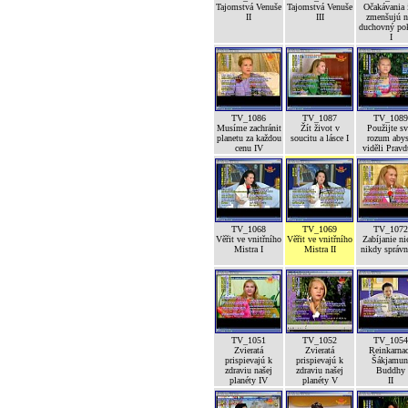
Tajomstvá Venuše
Tajomstvá Venuše
Očakávania 
II
III
zmenšujú n
duchovný po
I
TV_1086
TV_1087
TV_1089
Musíme zachránit
Žít život v
Použijte sv
planetu za každou
soucitu a lásce I
rozum abys
cenu IV
viděli Pravd
TV_1068
TV_1069
TV_1072
Věřit ve vnitřního
Věřit ve vnitřního
Zabíjanie ni
Mistra I
Mistra II
nikdy správ
TV_1051
TV_1052
TV_1054
Zvieratá
Zvieratá
Reinkarna
prispievajú k
prispievajú k
Šákjamun
zdraviu našej
zdraviu našej
Buddhy
planéty IV
planéty V
II