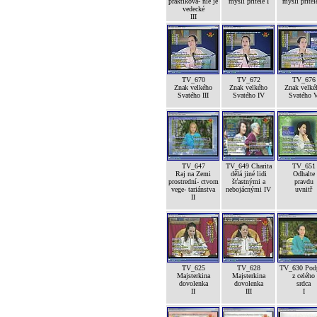
praktikova- nie je
mysli přítele I
mysli přítele
vedecké
III
TV_670
TV_672
TV_676
Znak velkého
Znak velkého
Znak velké
Svatého III
Svatého IV
Svatého 
TV_647
TV_649 Charita
TV_651
Raj na Zemi
dělá jiné lidi
Odhalte
prostrední- ctvom
šťastnými a
pravdu
vege- tariánstva
nebojácnými IV
uvnitř
II
TV_625
TV_628
TV_630 Pod
Majsterkina
Majsterkina
z celého
dovolenka
dovolenka
srdca
II
III
I