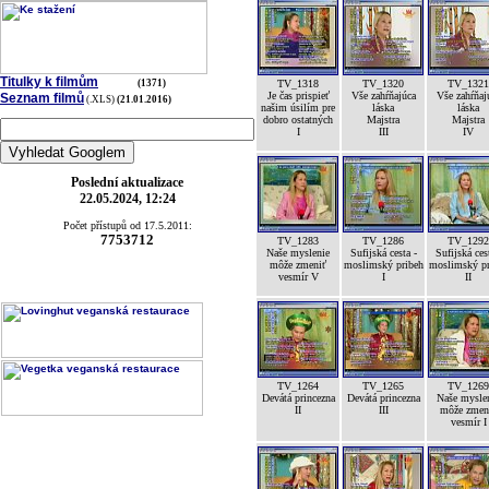
Titulky k filmům
(1371)
TV_1318
TV_1320
TV_1321
Je čas prispieť
Vše zahŕňajúca
Vše zahŕňaj
Seznam filmů
(.XLS)
(21.01.2016)
našim úsilím pre
láska
láska
dobro ostatných
Majstra
Majstra
I
III
IV
Poslední aktualizace
22.05.2024, 12:24
Počet přístupů od 17.5.2011:
7753712
TV_1283
TV_1286
TV_1292
Naše myslenie
Sufijská cesta -
Sufijská ces
môže zmeniť
moslimský pribeh
moslimský pr
vesmír V
I
II
TV_1264
TV_1265
TV_1269
Devátá princezna
Devátá princezna
Naše mysle
II
III
môže zmen
vesmír I