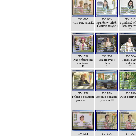
TV_607
TV_609
TV_610
Viera hory prenáša
Španělský příběh
Španělský př
- Ďáblova tchýně I
- Ďáblova tc
II
TV_592
TV_593
TV_594
Nad prázdnotou
Praktikovat s
Praktikovat
existence
lehkostí
lehkostí
II
I
II
TV_578
TV_579
TV_580
Príbeh o bohatom
Príbeh o bohatom
Duch poctivos
princovi II
princovi III
TV_564
TV_566
TV_567