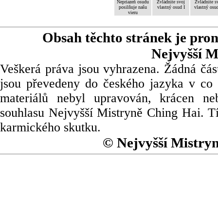
Nepriazeň osudu
Zvládnite svoj
Zvládnite s
posilňuje našu
vlastný osud I
vlastný osud
vieru
Obsah těchto stránek je pro
Nejvyšší M
Veškerá práva jsou vyhrazena. Žádná část
jsou převedeny do českého jazyka v co 
materiálů nebyl upravován, krácen ne
souhlasu Nejvyšší Mistryně Ching Hai. Tí
karmického skutku.
© Nejvyšší Mistry