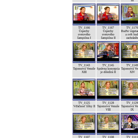
III
TV_1166
TV_1167
TV_1170
Úspechy
Úspechy
Buďte vegeta
svetového
svetového
a svět bud
šampióna I
šampióna II
zachráněn
TV_1143
TV_1145
TV_1149
Tajomstvá Venuše
Správna koncepcia
Tajomstvá Ve
XIII
je dôležitá II
XIV
TV_1125
TV_1128
TV_1129
Vďačnosť líšky II
Tajomstvá Venuše
Tajomstvá Ve
VIII
IX
TV_1107
TV_1108
TV_1111