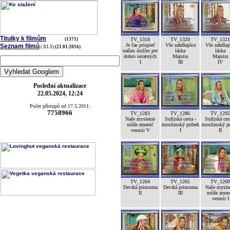
Titulky k filmům
(1371)
TV_1318
TV_1320
TV_1321
Je čas prispieť
Vše zahŕňajúca
Vše zahŕňaj
Seznam filmů
(.XLS)
(21.01.2016)
našim úsilím pre
láska
láska
dobro ostatných
Majstra
Majstra
I
III
IV
Poslední aktualizace
22.05.2024, 12:24
Počet přístupů od 17.5.2011:
7758966
TV_1283
TV_1286
TV_1292
Naše myslenie
Sufijská cesta -
Sufijská ces
môže zmeniť
moslimský pribeh
moslimský pr
vesmír V
I
II
TV_1264
TV_1265
TV_1269
Devátá princezna
Devátá princezna
Naše mysle
II
III
môže zmen
vesmír I