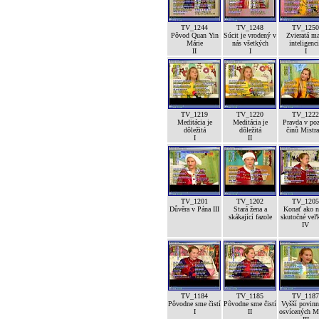
TV_1244
TV_1248
TV_1250
Pôvod Quan Yin
Súcit je vrodený v
Zvieratá m
Márie
nás všetkých
inteligenc
II
I
I
TV_1219
TV_1220
TV_1222
Meditácia je
Meditácia je
Pravda v po
dôležitá
dôležitá
činů Mistra
I
II
TV_1201
TV_1202
TV_1205
Důvěra v Pána III
Stará žena a
Konať ako n
skákající fazole
skutočné veľk
IV
TV_1184
TV_1185
TV_1187
Pôvodne sme čistí
Pôvodne sme čistí
Vyšší povinn
I
II
osvícených M