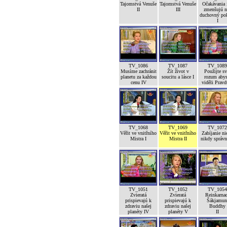
Tajomstvá Venuše
Tajomstvá Venuše
Očakávania 
II
III
zmenšujú n
duchovný po
I
TV_1086
TV_1087
TV_1089
Musíme zachránit
Žít život v
Použijte sv
planetu za každou
soucitu a lásce I
rozum abys
cenu IV
viděli Pravd
TV_1068
TV_1069
TV_1072
Věřit ve vnitřního
Věřit ve vnitřního
Zabíjanie ni
Mistra I
Mistra II
nikdy správ
TV_1051
TV_1052
TV_1054
Zvieratá
Zvieratá
Reinkarna
prispievajú k
prispievajú k
Šákjamun
zdraviu našej
zdraviu našej
Buddhy
planéty IV
planéty V
II