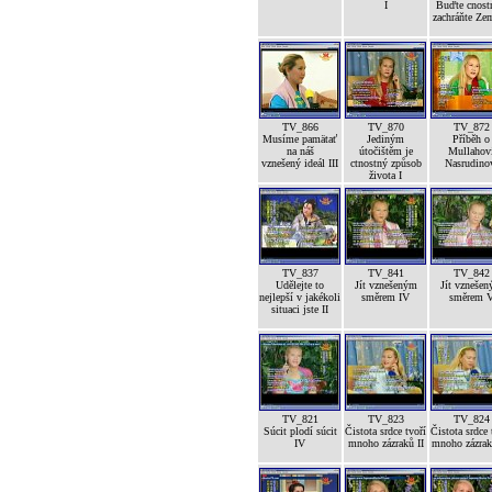
I
Buďte cnost
zachráňte Ze
TV_866
TV_870
TV_872
Musíme pamätať
Jediným
Příběh o
na náš
útočištěm je
Mullahov
vznešený ideál III
ctnostný způsob
Nasrudino
života I
TV_837
TV_841
TV_842
Udělejte to
Jít vznešeným
Jít vzneše
nejlepší v jakékoli
směrem IV
směrem 
situaci jste II
TV_821
TV_823
TV_824
Súcit plodí súcit
Čistota srdce tvoří
Čistota srdce 
IV
mnoho zázraků II
mnoho zázrak