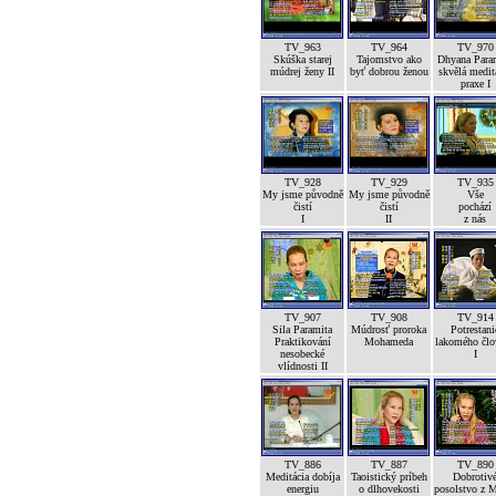
TV_963
TV_964
TV_970
Skúška starej
Tajomstvo ako
Dhyana Para
múdrej ženy II
byť dobrou ženou
skvělá medit
praxe I
TV_928
TV_929
TV_935
My jsme původně
My jsme původně
Vše
čistí
čistí
pochází
I
II
z nás
TV_907
TV_908
TV_914
Sila Paramita
Múdrosť proroka
Potrestani
Praktikování
Mohameda
lakomého člo
nesobecké
I
vlídnosti II
TV_886
TV_887
TV_890
Meditácia dobíja
Taoistický príbeh
Dobrotiv
energiu
o dlhovekosti
posolstvo z 