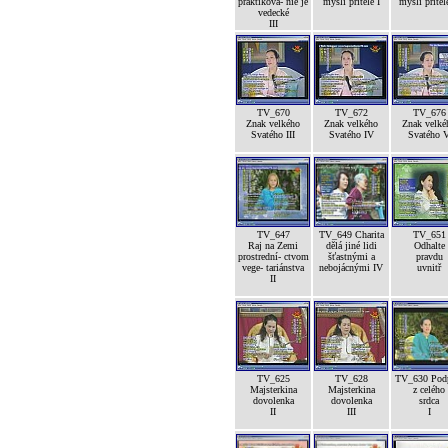
praktikova- nie je
mysli přítele I
mysli přítele
vedecké
III
TV_670
TV_672
TV_676
Znak velkého
Znak velkého
Znak velké
Svatého III
Svatého IV
Svatého 
TV_647
TV_649 Charita
TV_651
Raj na Zemi
dělá jiné lidi
Odhalte
prostrední- ctvom
šťastnými a
pravdu
vege- tariánstva
nebojácnými IV
uvnitř
II
TV_625
TV_628
TV_630 Pod
Majsterkina
Majsterkina
z celého
dovolenka
dovolenka
srdca
II
III
I