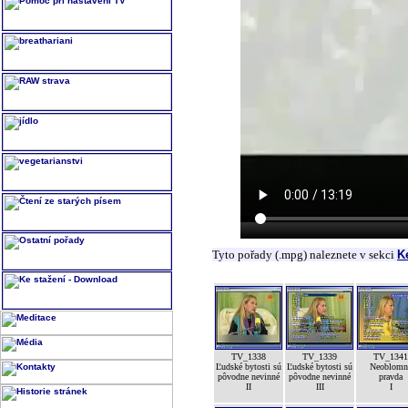
Tyto pořady (.mpg) naleznete v sekci
K
TV_1338
TV_1339
TV_1341
Ľudské bytosti sú
Ľudské bytosti sú
Neoblomn
pôvodne nevinné
pôvodne nevinné
pravda
II
III
I