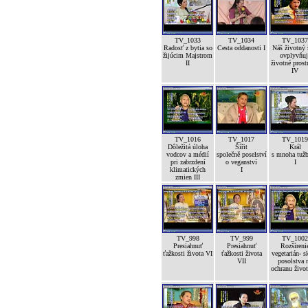
TV_1033
TV_1034
TV_1037
Radosť z bytia so
Cesta oddanosti I
Náš životný 
žijúcim Majstrom
ovplyvňuj
II
životné prost
IV
TV_1016
TV_1017
TV_1019
Dôležitá úloha
Šířit
Král
vodcov a médií
společně poselství
s mnoha tuž
pri zabrzdení
o veganství
I
klimatických
I
zmien III
TV_998
TV_999
TV_1002
Presiahnuť
Presiahnuť
Rozšíreni
ťažkosti života VI
ťažkosti života
vegetarián- s
VII
posolstva 
ochranu život