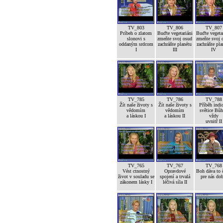
TV_803
TV_806
TV_807
Príbeh o zlatom
Buďte vegetariáni
Buďte vegetar
slonovi s
zmeňte svoj osud
zmeňte svoj 
oddaným srdcom
zachráňte planétu
zachráňte pla
I
III
IV
TV_785
TV_786
TV_788
Žít naše životy s
Žít naše životy s
Příběh indi
vědomím
vědomím
světice Bůh
a láskou I
a láskou II
vždy
uvnitř II
TV_765
TV_767
TV_768
Vést ctnostný
Opravdové
Boh dáva to č
život v souladu se
spojení a trvalá
pre nás dob
zákonem lásky I
léčivá síla II