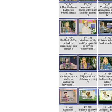
TV_747
TV_750
TV_751
Z Rumiho básne
Vznešený cíl a
Vznešený cí
Padnite do
změna srdce může
změna srdce 
bezpečia Boha
zachránit planetu
zachránit pla
III
IV
TV_730
TV_732
TV_733
Přinášení většího
Musíme sa vždy
Príbeh o Kab
pohodlí a
snažiť prispôsobiť
Panditova de
udržitelnosti naší
sa novým
planetě II
okolnostiam II
TV_712
TV_715
TV_716
Kultivujte seba a
Mějte pozitivní
Buďte vegetar
staňte sa
představy a postoj
buďte ekolog
skutočným
IV
dělejte
človekom II
dobro I
TV_693
TV_697
TV_698
Duchovné
Udělejte si ze své
Udělejte si z