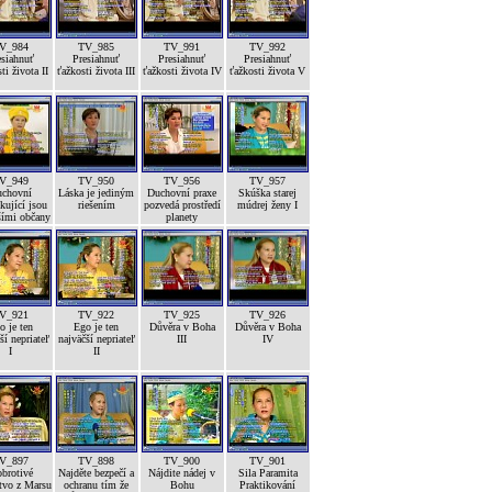
V_984
TV_985
TV_991
TV_992
esiahnuť
Presiahnuť
Presiahnuť
Presiahnuť
ti života II
ťažkosti života III
ťažkosti života IV
ťažkosti života V
V_949
TV_950
TV_956
TV_957
chovní
Láska je jediným
Duchovní praxe
Skúška starej
kující jsou
riešením
pozvedá prostředí
múdrej ženy I
šími občany
planety
V_921
TV_922
TV_925
TV_926
o je ten
Ego je ten
Důvěra v Boha
Důvěra v Boha
ší nepriateľ
najväčší nepriateľ
III
IV
I
II
V_897
TV_898
TV_900
TV_901
brotivé
Najděte bezpečí a
Nájdite nádej v
Sila Paramita
tvo z Marsu
ochranu tím že
Bohu
Praktikování