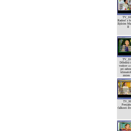
TV_10
Radosť z by
žijúcim Ma
II
TV_10
Dôležitá 
vodcov a 
pri zabrz
klimatic
zmien I
TV_9
Presiah
ťažkosti ži