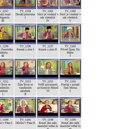
V_1257
TV_1258
TV_1261
TV_1262
ratá majú
Devátá princezna
Súcit je vrodený v
Súcit je vrodený v
eligenciu
I
nás všetkých
nás všetkých
III
IV
V
V_1230
TV_1236
TV_1237
TV_1243
h Zemského
Komár a slon I
Komár a slon II
Pôvod Quan Yin
hikkhu
Márie
III
I
V_1212
TV_1213
TV_1215
TV_1216
e život se
Žijte život se
Vyšší povinnosti
Pravda v pozadí
nešeným
vznešeným
osvícených Mistrů
činů Mistra
áměrem
záměrem
VI
I
I
II
V_1194
TV_1195
TV_1198
TV_1199
a v Pána I
Důvěra v Pána II
Konať ako naše
Konať ako naše
skutočné veľké Ja
skutočné veľké Ja