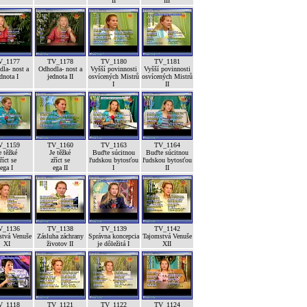
II
III
V_1177
TV_1178
TV_1180
TV_1181
la- nost a
Odhodla- nost a
Vyšší povinnosti
Vyšší povinnosti
dnota I
jednota II
osvícených Mistrů
osvícených Mistrů
I
II
V_1159
TV_1160
TV_1163
TV_1164
e těžké
Je těžké
Buďte súcitnou
Buďte súcitnou
říct se
zříct se
ľudskou bytosťou
ľudskou bytosťou
ega I
ega II
I
II
V_1136
TV_1138
TV_1139
TV_1142
stvá Venuše
Zásluha záchrany
Správna koncepcia
Tajomstvá Venuše
XI
životov II
je dôležitá I
XII
V_1118
TV_1121
TV_1122
TV_1124