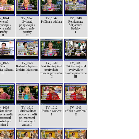
V_1044
TV_1045
TV_1047
TV_1048
vieratá
Zvieratá
Príčina a odplata
Reinkarnace
pievajú k
prispievajú k
II
Šákjamuni
viu našej
zdraviu našej
Buddhy
lanéty
planéty
I
II
III
V_1026
TV_1027
TV_1030
TV_1031
Král
Radosť z bytia so
Náš životný štýl
Náš životný štýl
ha tužbami
žijúcim Majstrom
ovplyvňuje
ovplyvňuje
III
I
životné prostredie
životné prostredie
II
III
V_1009
TV_1010
TV_1012
TV_1013
žitá úloha
Dôležitá úloha
Příběh o osvícení
Příběh o osvícení
ov a médií
vodcov a médií
I
II
zabrzdení
pri zabrzdení
matických
klimatických
mien I
zmien II