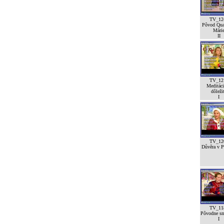
TV_12
Pôvod Qua
Mári
II
TV_12
Meditáci
dôleži
I
TV_12
Důvěra v Pá
TV_11
Pôvodne sm
I