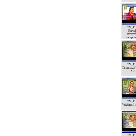
TV_11
Úspec
svetov
šampión
TV_11
Tajomstvá 
XIII
TV_11
Vďačnosť lí
TV_11