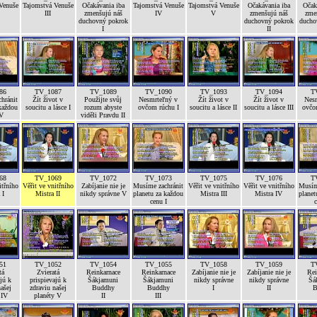
Venuše
Tajomstvá Venuše
Očakávania iba
Tajomstvá Venuše
Tajomstvá Venuše
Očakávania iba
Očak
III
zmenšujú náš
IV
V
zmenšujú náš
zme
duchovný pokrok
duchovný pokrok
ducho
I
II
86
TV_1087
TV_1089
TV_1090
TV_1093
TV_1094
T
hránit
Žít život v
Použijte svůj
Nesmrteľný v
Žít život v
Žít život v
Nes
každou
soucitu a lásce I
rozum abyste
ovčom rúchu I
soucitu a lásce II
soucitu a lásce III
ovčo
IV
viděli Pravdu II
68
TV_1069
TV_1072
TV_1073
TV_1075
TV_1076
T
itřního
Věřit ve vnitřního
Zabíjanie nie je
Musíme zachránit
Věřit ve vnitřního
Věřit ve vnitřního
Musím
 I
Mistra II
nikdy správne V
planetu za každou
Mistra III
Mistra IV
planet
cenu I
c
51
TV_1052
TV_1054
TV_1055
TV_1058
TV_1059
T
tá
Zvieratá
Reinkarnace
Reinkarnace
Zabíjanie nie je
Zabíjanie nie je
Rei
jú k
prispievajú k
Šákjamuni
Šákjamuni
nikdy správne
nikdy správne
Šá
ašej
zdraviu našej
Buddhy
Buddhy
I
II
B
 IV
planéty V
II
III