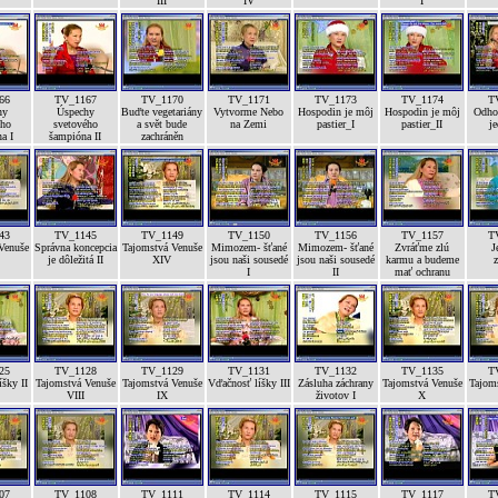
III
IV
I
66
TV_1167
TV_1170
TV_1171
TV_1173
TV_1174
T
hy
Úspechy
Buďte vegetariány
Vytvorme Nebo
Hospodin je môj
Hospodin je môj
Odhod
ého
svetového
a svět bude
na Zemi
pastier_I
pastier_II
je
a I
šampióna II
zachráněn
43
TV_1145
TV_1149
TV_1150
TV_1156
TV_1157
T
Venuše
Správna koncepcia
Tajomstvá Venuše
Mimozem- šťané
Mimozem- šťané
Zvráťme zlú
J
je dôležitá II
XIV
jsou naši sousedé
jsou naši sousedé
karmu a budeme
z
I
II
mať ochranu
25
TV_1128
TV_1129
TV_1131
TV_1132
TV_1135
T
šky II
Tajomstvá Venuše
Tajomstvá Venuše
Vďačnosť líšky III
Zásluha záchrany
Tajomstvá Venuše
Tajom
VIII
IX
životov I
X
07
TV_1108
TV_1111
TV_1114
TV_1115
TV_1117
T