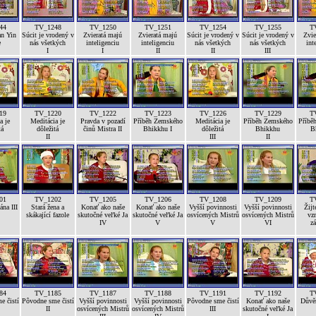
44
TV_1248
TV_1250
TV_1251
TV_1254
TV_1255
T
n Yin
Súcit je vrodený v
Zvieratá majú
Zvieratá majú
Súcit je vrodený v
Súcit je vrodený v
Zvie
e
nás všetkých
inteligenciu
inteligenciu
nás všetkých
nás všetkých
int
I
I
II
II
III
19
TV_1220
TV_1222
TV_1223
TV_1226
TV_1229
T
a je
Meditácia je
Pravda v pozadí
Příběh Zemského
Meditácia je
Příběh Zemského
Příbě
tá
dôležitá
činů Mistra II
Bhikkhu I
dôležitá
Bhikkhu
B
II
III
II
01
TV_1202
TV_1205
TV_1206
TV_1208
TV_1209
T
na III
Stará žena a
Konať ako naše
Konať ako naše
Vyšší povinnosti
Vyšší povinnosti
Žijt
skákající fazole
skutočné veľké Ja
skutočné veľké Ja
osvícených Mistrů
osvícených Mistrů
vz
IV
V
V
VI
z
84
TV_1185
TV_1187
TV_1188
TV_1191
TV_1192
T
e čistí
Pôvodne sme čistí
Vyšší povinnosti
Vyšší povinnosti
Pôvodne sme čistí
Konať ako naše
Důvěr
II
osvícených Mistrů
osvícených Mistrů
III
skutočné veľké Ja