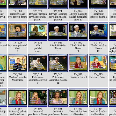
63
TV_964
TV_970
TV_971
TV_977
TV_978
T
arej
Tajomstvo ako
Dhyana Paramita
Dhyana Paramita
Dhyana Paramita
Presiahnuť
Pr
ny II
byť dobrou ženou
skvělá meditační
skvělá meditační
skvělá meditační
ťažkosti života I
ťažkos
praxe I
praxe II
praxe III
28
TV_929
TV_935
TV_936
TV_942
TV_943
T
ůvodně
My jsme původně
Vše
Záměr lidského
Záměr lidského
Záměr lidského
Du
čistí
pochází
života
života
života
prakti
II
z nás
I
II
III
nejlep
07
TV_908
TV_914
TV_915
TV_918
TV_919
T
mita
Múdrosť proroka
Potrestanie
Potrestanie
Důvěra v Boha I
Důvěra v Boha II
Eg
vání
Mohameda
lakomého človeka
lakomého človeka
najväč
cké
I
II
i II
86
TV_887
TV_890
TV_891
TV_893
TV_894
T
dobíja
Taoistický príbeh
Dobrotivé
Dobrotivé
Taoistický príbeh
Taoistický príbeh
Do
u
o dlhovekosti
posolstvo z Marsu
posolstvo z Marsu
o dlhovekosti
o dlhovekosti
posols