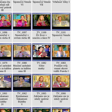
ávania iba
Tajomstvá Venuše
Tajomstvá Venuše
Vďačnosť líšky I
nšujú náš
VI
VII
vný pokrok
III
V_1096
TV_1097
TV_1100
TV_1101
mrteľný v
Nesmrteľný v
Žít život v
Tajomstvá Venuše
m rúchu II
ovčom rúchu III
soucitu a lásce IV
I
V_1079
TV_1080
TV_1082
TV_1083
e zachránit
Musíme zachránit
Srdce
Použijte svůj
u za každou
planetu za každou
matky
rozum abyste
enu II
cenu III
viděli Pravdu I
V_1061
TV_1062
TV_1065
TV_1066
nkarnace
Reinkarnace
Zabíjanie nie je
Zabíjanie nie je
kjamuni
Šákjamuni
nikdy správne
nikdy správne
uddhy
Buddhy
III
IV
IV
V