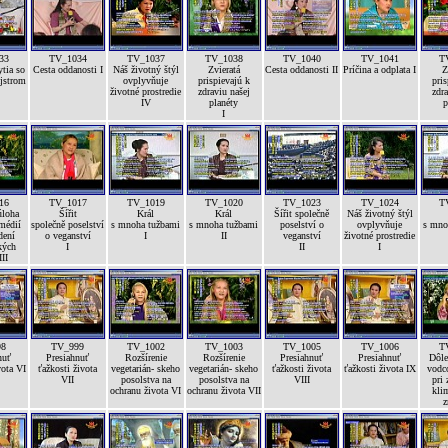
33
TV_1034
TV_1037
TV_1038
TV_1040
TV_1041
T
tia so
Cesta oddanosti I
Náš životný štýl
Zvieratá
Cesta oddanosti II
Príčina a odplata I
Z
jstrom
ovplyvňuje
prispievajú k
pris
životné prostredie
zdraviu našej
zdra
IV
planéty
p
I
16
TV_1017
TV_1019
TV_1020
TV_1023
TV_1024
T
úloha
Šířit
Král
Král
Šířit společně
Náš životný štýl
médií
společně poselství
s mnoha tužbami
s mnoha tužbami
poselství o
ovplyvňuje
s mno
dení
o veganství
I
II
veganství
životné prostredie
kých
I
II
I
II
98
TV_999
TV_1002
TV_1003
TV_1005
TV_1006
T
nuť
Presiahnuť
Rozšírenie
Rozšírenie
Presiahnuť
Presiahnuť
Dôle
vota VI
ťažkosti života
vegetarián- skeho
vegetarián- skeho
ťažkosti života
ťažkosti života IX
vodc
VII
posolstva na
posolstva na
VIII
pri 
ochranu života VI
ochranu života VII
kli
z