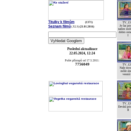
Titulky k filmům
(1371)
TV_13
Je čas pri
Seznam filmů
(.XLS)
(21.01.2016)
našim úsil
dobro ost
I
Poslední aktualizace
22.05.2024, 12:24
Počet přístupů od 17.5.2011:
7756049
TV_12
Naše mys
môže zm
vesmír
TV_12
Devátá pri
II