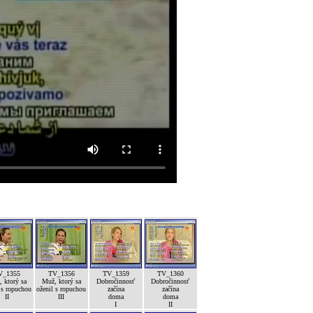
V_1355
TV_1356
TV_1359
TV_1360
 ktorý sa
Muž, ktorý sa
Dobročinnosť
Dobročinnosť
 s ropuchou
oženil s ropuchou
začína
začína
II
III
doma
doma
I
II