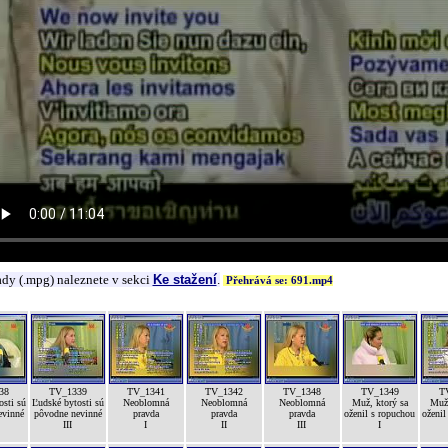
ady (.mpg) naleznete v sekci
Ke stažení
.
Přehrává se: 691.mp4
38
TV_1339
TV_1341
TV_1342
TV_1348
TV_1349
T
osti sú
Ľudské bytosti sú
Neoblomná
Neoblomná
Neoblomná
Muž, ktorý sa
Muž,
evinné
pôvodne nevinné
pravda
pravda
pravda
oženil s ropuchou
oženil
III
I
II
III
I