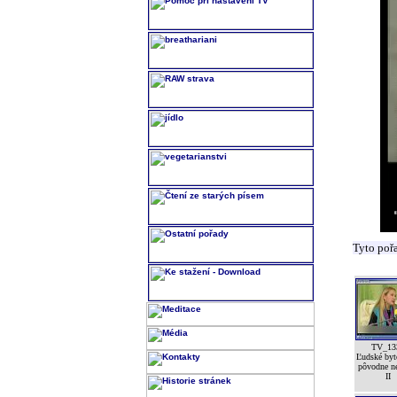
Tyto poř
TV_13
Ľudské byt
pôvodne n
II