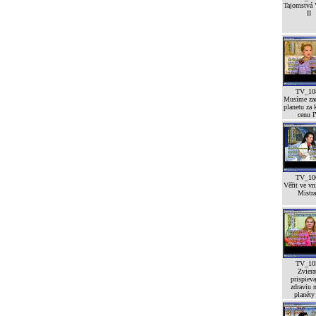
Tajomstvá 
II
TV_10
Musíme zac
planetu za 
cenu 
TV_10
Věřit ve vn
Mistra
TV_10
Zviera
prispieva
zdraviu n
planéty