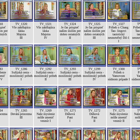
18
TV_1320
TV_1321
TV_1324
TV_1325
TV_1327
T
spieť
Vše zahŕňajúca
Vše zahŕňajúca
Je čas prispieť
Je čas prispieť
Príbeh o Chang
Príb
ím pre
láska
láska
našim úsilím pre
našim úsilím pre
Tao- lingovi
Tao
atných
Majstra
Majstra
dobro ostatných
dobro ostatných
taoistický
ta
III
IV
II
III
nesmrteľný Dil-1
nesmr
I
83
TV_1286
TV_1292
TV_1293
TV_1299
TV_1300
T
lenie
Sufijská cesta -
Sufijská cesta -
Sufijská cesta -
Sufijská cesta -
Príbeh o
P
eniť
moslimský pribeh
moslimský pribeh
moslimský pribeh
moslimský pribeh
Yamovom
Y
 V
I
II
III
IV
súdnom prípade I
súdnom
64
TV_1265
TV_1269
TV_1271
TV_1272
TV_1275
T
ncezna
Devátá princezna
Naše myslenie
Dúhová
Dúhová
Naše myslenie
Naše
III
môže zmeniť
Pani
Pani
môže zmeniť
môž
vesmír I
I
II
vesmír II
ve