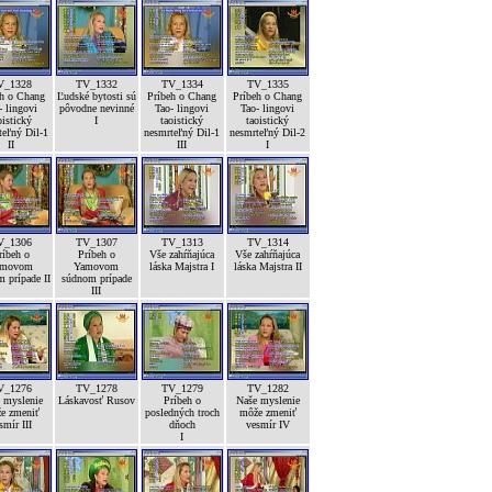
V_1328
TV_1332
TV_1334
TV_1335
eh o Chang
Ľudské bytosti sú
Príbeh o Chang
Príbeh o Chang
- lingovi
pôvodne nevinné
Tao- lingovi
Tao- lingovi
oistický
I
taoistický
taoistický
teľný Dil-1
nesmrteľný Dil-1
nesmrteľný Dil-2
II
III
I
V_1306
TV_1307
TV_1313
TV_1314
ríbeh o
Príbeh o
Vše zahŕňajúca
Vše zahŕňajúca
amovom
Yamovom
láska Majstra I
láska Majstra II
 prípade II
súdnom prípade
III
V_1276
TV_1278
TV_1279
TV_1282
 myslenie
Láskavosť Rusov
Príbeh o
Naše myslenie
e zmeniť
posledných troch
môže zmeniť
smír III
dňoch
vesmír IV
I