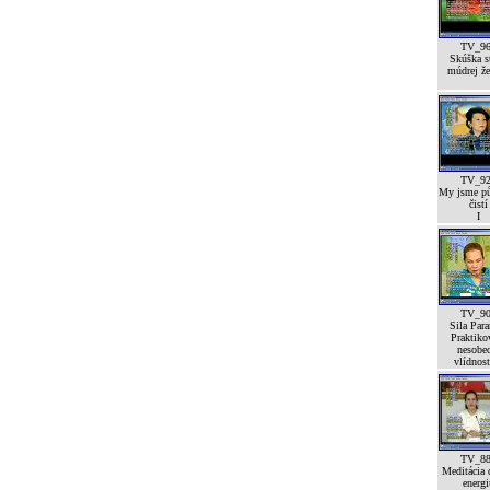
TV_9
Skúška st
múdrej že
TV_9
My jsme p
čistí
I
TV_9
Sila Para
Praktiko
nesobe
vlídnost
TV_8
Meditácia 
energi