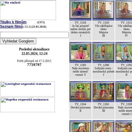
Titulky k filmům
(1371)
TV_1318
TV_1320
TV_1321
Je čas prispieť
Vše zahŕňajúca
Vše zahŕňaj
Seznam filmů
(.XLS)
(21.01.2016)
našim úsilím pre
láska
láska
dobro ostatných
Majstra
Majstra
I
III
IV
Poslední aktualizace
22.05.2024, 12:24
Počet přístupů od 17.5.2011:
7759797
TV_1283
TV_1286
TV_1292
Naše myslenie
Sufijská cesta -
Sufijská ces
môže zmeniť
moslimský pribeh
moslimský pr
vesmír V
I
II
TV_1264
TV_1265
TV_1269
Devátá princezna
Devátá princezna
Naše mysle
II
III
môže zmen
vesmír I