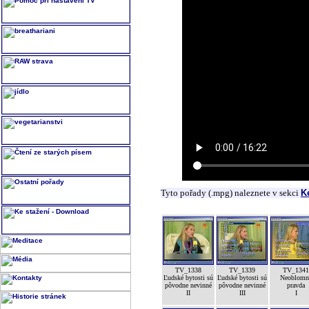
Tyto pořady (.mpg) naleznete v sekci
K
TV_1338
TV_1339
TV_1341
Ľudské bytosti sú
Ľudské bytosti sú
Neoblomn
pôvodne nevinné
pôvodne nevinné
pravda
II
III
I