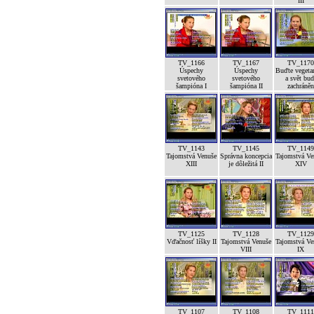
III
TV_1166
TV_1167
TV_1170
Úspechy
Úspechy
Buďte vegeta
svetového
svetového
a svět bud
šampióna I
šampióna II
zachráněn
TV_1143
TV_1145
TV_1149
Tajomstvá Venuše
Správna koncepcia
Tajomstvá Ve
XIII
je dôležitá II
XIV
TV_1125
TV_1128
TV_1129
Vďačnosť líšky II
Tajomstvá Venuše
Tajomstvá Ve
VIII
IX
TV_1107
TV_1108
TV_1111