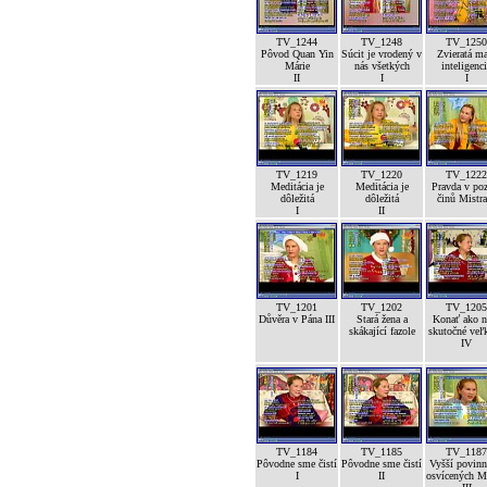
TV_1244
TV_1248
TV_1250
Pôvod Quan Yin
Súcit je vrodený v
Zvieratá m
Márie
nás všetkých
inteligenc
II
I
I
TV_1219
TV_1220
TV_1222
Meditácia je
Meditácia je
Pravda v po
dôležitá
dôležitá
činů Mistra
I
II
TV_1201
TV_1202
TV_1205
Důvěra v Pána III
Stará žena a
Konať ako n
skákající fazole
skutočné veľk
IV
TV_1184
TV_1185
TV_1187
Pôvodne sme čistí
Pôvodne sme čistí
Vyšší povinn
I
II
osvícených M