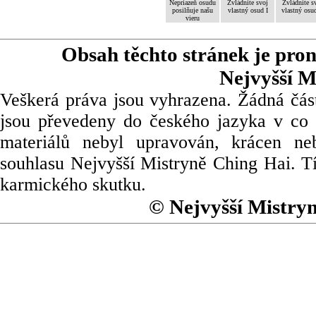
Nepriazeň osudu
Zvládnite svoj
Zvládnite s
posilňuje našu
vlastný osud I
vlastný osud
vieru
Obsah těchto stránek je pro
Nejvyšší M
Veškerá práva jsou vyhrazena. Žádná část
jsou převedeny do českého jazyka v co 
materiálů nebyl upravován, krácen ne
souhlasu Nejvyšší Mistryně Ching Hai. Tí
karmického skutku.
© Nejvyšší Mistry