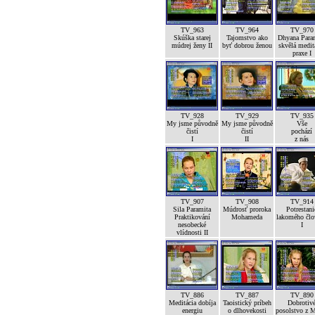
TV_963
TV_964
TV_970
Skúška starej
Tajomstvo ako
Dhyana Para
múdrej ženy II
byť dobrou ženou
skvělá medit
praxe I
TV_928
TV_929
TV_935
My jsme původně
My jsme původně
Vše
čistí
čistí
pochází
I
II
z nás
TV_907
TV_908
TV_914
Sila Paramita
Múdrosť proroka
Potrestani
Praktikování
Mohameda
lakomého člo
nesobecké
I
vlídnosti II
TV_886
TV_887
TV_890
Meditácia dobíja
Taoistický príbeh
Dobrotiv
energiu
o dlhovekosti
posolstvo z 