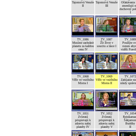
Tajomstvá Venuše
Tajomstvá Venuše
Očakávania 
II
III
zmenšujú n
duchovný po
I
TV_1086
TV_1087
TV_1089
Musíme zachránit
Žít život v
Použijte sv
planetu za každou
soucitu a lásce I
rozum abys
cenu IV
viděli Pravd
TV_1068
TV_1069
TV_1072
Věřit ve vnitřního
Věřit ve vnitřního
Zabíjanie ni
Mistra I
Mistra II
nikdy správ
TV_1051
TV_1052
TV_1054
Zvieratá
Zvieratá
Reinkarna
prispievajú k
prispievajú k
Šákjamun
zdraviu našej
zdraviu našej
Buddhy
planéty IV
planéty V
II