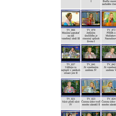
I
Buďte cnost
zachráňte Ze
TV_866
TV_870
TV_872
Musíme pamätať
Jediným
Příběh o
na náš
útočištěm je
Mullahov
vznešený ideál III
ctnostný způsob
Nasrudino
života I
TV_837
TV_841
TV_842
Udělejte to
Jít vznešeným
Jít vzneše
nejlepší v jakékoli
směrem IV
směrem 
situaci jste II
TV_821
TV_823
TV_824
Súcit plodí súcit
Čistota srdce tvoří
Čistota srdce 
IV
mnoho zázraků II
mnoho zázrak