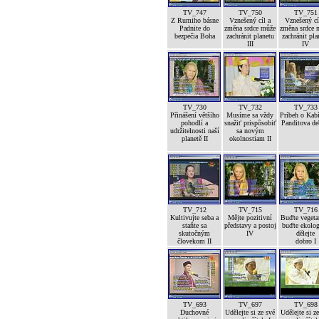
TV_747
TV_750
TV_751
Z Rumiho básne
Vznešený cíl a
Vznešený cí
Padnite do
změna srdce může
změna srdce 
bezpečia Boha
zachránit planetu
zachránit pla
III
IV
TV_730
TV_732
TV_733
Přinášení většího
Musíme sa vždy
Príbeh o Kab
pohodlí a
snažiť prispôsobiť
Panditova de
udržitelnosti naší
sa novým
planetě II
okolnostiam II
TV_712
TV_715
TV_716
Kultivujte seba a
Mějte pozitivní
Buďte vegetar
staňte sa
představy a postoj
buďte ekolog
skutočným
IV
dělejte
človekom II
dobro I
TV_693
TV_697
TV_698
Duchovné
Udělejte si ze své
Udělejte si z