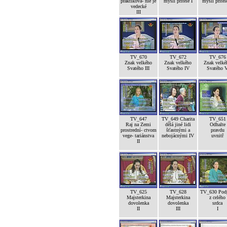
praktikova- nie je
mysli přítele I
mysli přítele
vedecké
III
TV_670
TV_672
TV_676
Znak velkého
Znak velkého
Znak velké
Svatého III
Svatého IV
Svatého 
TV_647
TV_649 Charita
TV_651
Raj na Zemi
dělá jiné lidi
Odhalte
prostrední- ctvom
šťastnými a
pravdu
vege- tariánstva
nebojácnými IV
uvnitř
II
TV_625
TV_628
TV_630 Pod
Majsterkina
Majsterkina
z celého
dovolenka
dovolenka
srdca
II
III
I