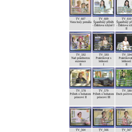
TV_607
TV_609
TV_610
Viera hory prenáša
Španělský příběh
Španělský př
- Ďáblova tchýně I
- Ďáblova tc
II
TV_592
TV_593
TV_594
Nad prázdnotou
Praktikovat s
Praktikovat
existence
lehkostí
lehkostí
II
I
II
TV_578
TV_579
TV_580
Príbeh o bohatom
Príbeh o bohatom
Duch poctivos
princovi II
princovi III
TV_564
TV_566
TV_567