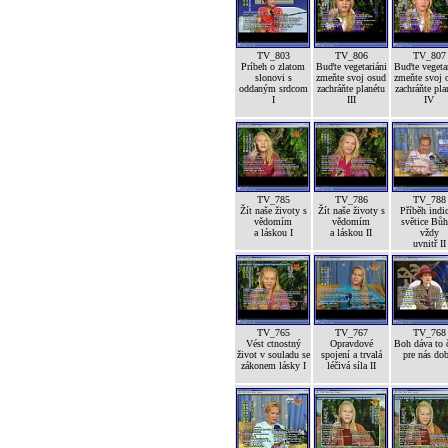
TV_803
TV_806
TV_807
Príbeh o zlatom
Buďte vegetariáni
Buďte vegetar
slonovi s
zmeňte svoj osud
zmeňte svoj 
oddaným srdcom
zachráňte planétu
zachráňte pla
I
III
IV
TV_785
TV_786
TV_788
Žít naše životy s
Žít naše životy s
Příběh indi
vědomím
vědomím
světice Bůh
a láskou I
a láskou II
vždy
uvnitř II
TV_765
TV_767
TV_768
Vést ctnostný
Opravdové
Boh dáva to č
život v souladu se
spojení a trvalá
pre nás dob
zákonem lásky I
léčivá síla II