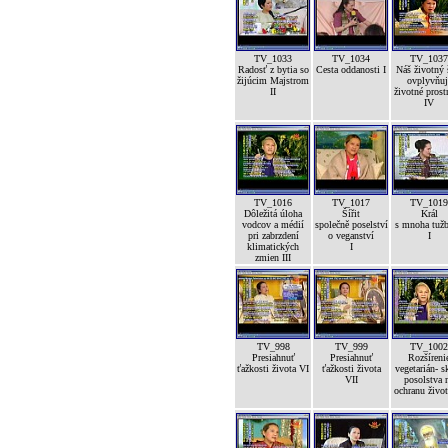
TV_1033
TV_1034
TV_1037
Radosť z bytia so
Cesta oddanosti I
Náš životný 
žijúcim Majstrom
ovplyvňuj
II
životné prost
IV
TV_1016
TV_1017
TV_1019
Dôležitá úloha
Šířit
Král
vodcov a médií
společně poselství
s mnoha tuž
pri zabrzdení
o veganství
I
klimatických
I
zmien III
TV_998
TV_999
TV_1002
Presiahnuť
Presiahnuť
Rozšíreni
ťažkosti života VI
ťažkosti života
vegetarián- s
VII
posolstva 
ochranu život