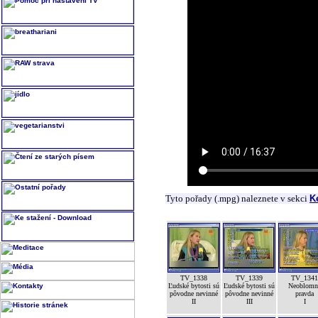
Tyto pořady (.mpg) naleznete v sekci
K
TV_1338
TV_1339
TV_1341
Ľudské bytosti sú
Ľudské bytosti sú
Neoblomn
pôvodne nevinné
pôvodne nevinné
pravda
II
III
I