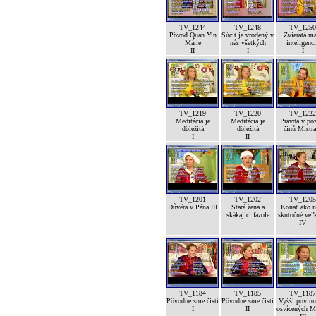
TV_1244
TV_1248
TV_1250
Pôvod Quan Yin
Súcit je vrodený v
Zvieratá m
Márie
nás všetkých
inteligenc
II
I
I
TV_1219
TV_1220
TV_1222
Meditácia je
Meditácia je
Pravda v po
dôležitá
dôležitá
činů Mistra
I
II
TV_1201
TV_1202
TV_1205
Důvěra v Pána III
Stará žena a
Konať ako n
skákající fazole
skutočné veľk
IV
TV_1184
TV_1185
TV_1187
Pôvodne sme čistí
Pôvodne sme čistí
Vyšší povinn
I
II
osvícených M