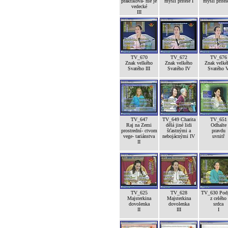
praktikova- nie je
mysli přítele I
mysli přítele
vedecké
III
TV_670
TV_672
TV_676
Znak velkého
Znak velkého
Znak velké
Svatého III
Svatého IV
Svatého 
TV_647
TV_649 Charita
TV_651
Raj na Zemi
dělá jiné lidi
Odhalte
prostrední- ctvom
šťastnými a
pravdu
vege- tariánstva
nebojácnými IV
uvnitř
II
TV_625
TV_628
TV_630 Pod
Majsterkina
Majsterkina
z celého
dovolenka
dovolenka
srdca
II
III
I