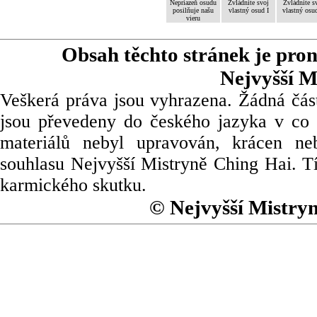
Nepriazeň osudu
Zvládnite svoj
Zvládnite s
posilňuje našu
vlastný osud I
vlastný osud
vieru
Obsah těchto stránek je pro
Nejvyšší M
Veškerá práva jsou vyhrazena. Žádná část
jsou převedeny do českého jazyka v co 
materiálů nebyl upravován, krácen ne
souhlasu Nejvyšší Mistryně Ching Hai. Tí
karmického skutku.
© Nejvyšší Mistry