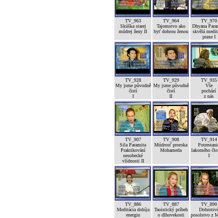
TV_963
TV_964
TV_970
Skúška starej
Tajomstvo ako
Dhyana Para
múdrej ženy II
byť dobrou ženou
skvělá medit
praxe I
TV_928
TV_929
TV_935
My jsme původně
My jsme původně
Vše
čistí
čistí
pochází
I
II
z nás
TV_907
TV_908
TV_914
Sila Paramita
Múdrosť proroka
Potrestani
Praktikování
Mohameda
lakomého člo
nesobecké
I
vlídnosti II
TV_886
TV_887
TV_890
Meditácia dobíja
Taoistický príbeh
Dobrotiv
energiu
o dlhovekosti
posolstvo z 