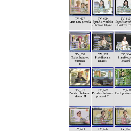
TV_607
TV_609
TV_610
Viera hory prenáša
Španělský příběh
Španělský př
- Ďáblova tchýně I
- Ďáblova tc
II
TV_592
TV_593
TV_594
Nad prázdnotou
Praktikovat s
Praktikovat
existence
lehkostí
lehkostí
II
I
II
TV_578
TV_579
TV_580
Príbeh o bohatom
Príbeh o bohatom
Duch poctivos
princovi II
princovi III
TV_564
TV_566
TV_567