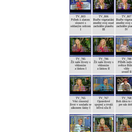
TV_803
TV_806
TV_807
Príbeh o zlatom
Buďte vegetariáni
Buďte vegetar
slonovi s
zmeňte svoj osud
zmeňte svoj 
oddaným srdcom
zachráňte planétu
zachráňte pla
I
III
IV
TV_785
TV_786
TV_788
Žít naše životy s
Žít naše životy s
Příběh indi
vědomím
vědomím
světice Bůh
a láskou I
a láskou II
vždy
uvnitř II
TV_765
TV_767
TV_768
Vést ctnostný
Opravdové
Boh dáva to č
život v souladu se
spojení a trvalá
pre nás dob
zákonem lásky I
léčivá síla II