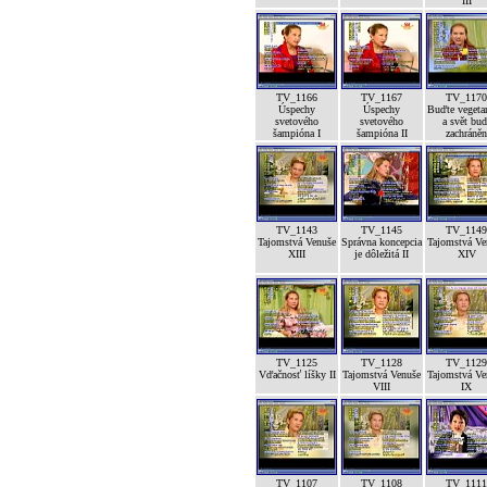
III
TV_1166
TV_1167
TV_1170
Úspechy
Úspechy
Buďte vegeta
svetového
svetového
a svět bud
šampióna I
šampióna II
zachráněn
TV_1143
TV_1145
TV_1149
Tajomstvá Venuše
Správna koncepcia
Tajomstvá Ve
XIII
je dôležitá II
XIV
TV_1125
TV_1128
TV_1129
Vďačnosť líšky II
Tajomstvá Venuše
Tajomstvá Ve
VIII
IX
TV_1107
TV_1108
TV_1111