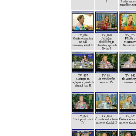
I
Buďte cnost
zachráňte Ze
TV_866
TV_870
TV_872
Musíme pamätať
Jediným
Příběh o
na náš
útočištěm je
Mullahov
vznešený ideál III
ctnostný způsob
Nasrudino
života I
TV_837
TV_841
TV_842
Udělejte to
Jít vznešeným
Jít vzneše
nejlepší v jakékoli
směrem IV
směrem 
situaci jste II
TV_821
TV_823
TV_824
Súcit plodí súcit
Čistota srdce tvoří
Čistota srdce 
IV
mnoho zázraků II
mnoho zázrak