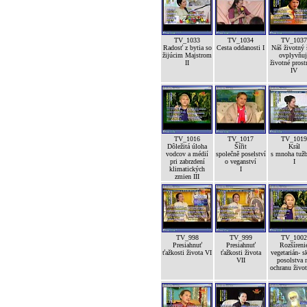
TV_1033
TV_1034
TV_1037
Radosť z bytia so
Cesta oddanosti I
Náš životný 
žijúcim Majstrom
ovplyvňuj
II
životné prost
IV
TV_1016
TV_1017
TV_1019
Dôležitá úloha
Šířit
Král
vodcov a médií
společně poselství
s mnoha tuž
pri zabrzdení
o veganství
I
klimatických
I
zmien III
TV_998
TV_999
TV_1002
Presiahnuť
Presiahnuť
Rozšíreni
ťažkosti života VI
ťažkosti života
vegetarián- s
VII
posolstva 
ochranu život