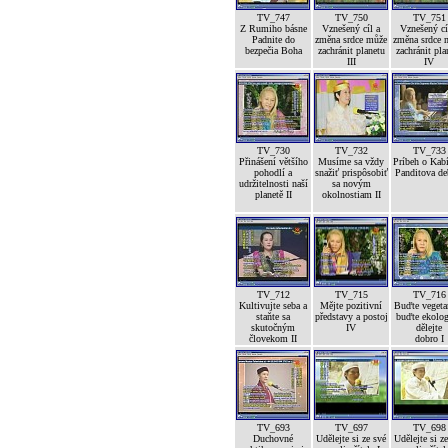
TV_747
TV_750
TV_751
Z Rumiho básne
Vznešený cíl a
Vznešený cí
Padnite do
změna srdce může
změna srdce 
bezpečia Boha
zachránit planetu
zachránit pla
III
IV
TV_730
TV_732
TV_733
Přinášení většího
Musíme sa vždy
Príbeh o Kab
pohodlí a
snažiť prispôsobiť
Panditova de
udržitelnosti naší
sa novým
planetě II
okolnostiam II
TV_712
TV_715
TV_716
Kultivujte seba a
Mějte pozitivní
Buďte vegetar
staňte sa
představy a postoj
buďte ekolog
skutočným
IV
dělejte
človekom II
dobro I
TV_693
TV_697
TV_698
Duchovné
Udělejte si ze své
Udělejte si z