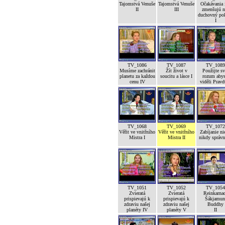
Tajomstvá Venuše
Tajomstvá Venuše
Očakávania 
II
III
zmenšujú n
duchovný po
I
TV_1086
TV_1087
TV_1089
Musíme zachránit
Žít život v
Použijte sv
planetu za každou
soucitu a lásce I
rozum abys
cenu IV
viděli Pravd
TV_1068
TV_1069
TV_1072
Věřit ve vnitřního
Věřit ve vnitřního
Zabíjanie ni
Mistra I
Mistra II
nikdy správ
TV_1051
TV_1052
TV_1054
Zvieratá
Zvieratá
Reinkarna
prispievajú k
prispievajú k
Šákjamun
zdraviu našej
zdraviu našej
Buddhy
planéty IV
planéty V
II