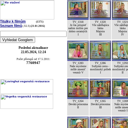
Titulky k filmům
(1371)
TV_1318
TV_1320
TV_1321
Je čas prispieť
Vše zahŕňajúca
Vše zahŕňaj
Seznam filmů
(.XLS)
(21.01.2016)
našim úsilím pre
láska
láska
dobro ostatných
Majstra
Majstra
I
III
IV
Poslední aktualizace
22.05.2024, 12:24
Počet přístupů od 17.5.2011:
7760947
TV_1283
TV_1286
TV_1292
Naše myslenie
Sufijská cesta -
Sufijská ces
môže zmeniť
moslimský pribeh
moslimský pr
vesmír V
I
II
TV_1264
TV_1265
TV_1269
Devátá princezna
Devátá princezna
Naše mysle
II
III
môže zmen
vesmír I