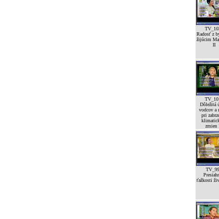
TV_10
Radosť z by
žijúcim Ma
II
TV_10
Dôležitá 
vodcov a 
pri zabrz
klimatic
zmien I
TV_9
Presiah
ťažkosti ži