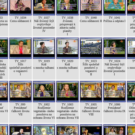
33
TV_1034
TV_1037
TV_1038
TV_1040
TV_1041
T
tia so
Cesta oddanosti I
Náš životný štýl
Zvieratá
Cesta oddanosti II
Príčina a odplata I
Z
jstrom
ovplyvňuje
prispievajú k
pris
životné prostredie
zdraviu našej
zdra
IV
planéty
p
I
16
TV_1017
TV_1019
TV_1020
TV_1023
TV_1024
T
úloha
Šířit
Král
Král
Šířit společně
Náš životný štýl
médií
společně poselství
s mnoha tužbami
s mnoha tužbami
poselství o
ovplyvňuje
s mno
dení
o veganství
I
II
veganství
životné prostredie
kých
I
II
I
II
98
TV_999
TV_1002
TV_1003
TV_1005
TV_1006
T
nuť
Presiahnuť
Rozšírenie
Rozšírenie
Presiahnuť
Presiahnuť
Dôle
vota VI
ťažkosti života
vegetarián- skeho
vegetarián- skeho
ťažkosti života
ťažkosti života IX
vodc
VII
posolstva na
posolstva na
VIII
pri 
ochranu života VI
ochranu života VII
kli
z