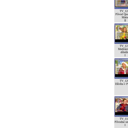
TV_12
Pôvod Qua
Mári
II
TV_12
Meditáci
dôleži
I
TV_12
Důvěra v Pá
TV_11
Pôvodne sm
I