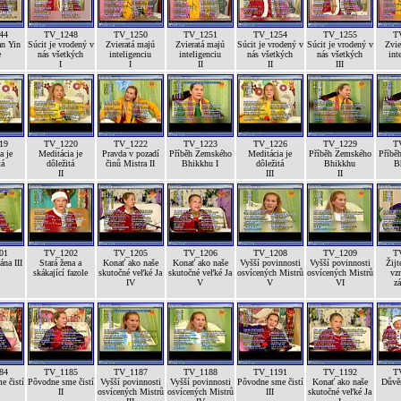
44
TV_1248
TV_1250
TV_1251
TV_1254
TV_1255
T
n Yin
Súcit je vrodený v
Zvieratá majú
Zvieratá majú
Súcit je vrodený v
Súcit je vrodený v
Zvie
e
nás všetkých
inteligenciu
inteligenciu
nás všetkých
nás všetkých
int
I
I
II
II
III
19
TV_1220
TV_1222
TV_1223
TV_1226
TV_1229
T
a je
Meditácia je
Pravda v pozadí
Příběh Zemského
Meditácia je
Příběh Zemského
Příbě
tá
dôležitá
činů Mistra II
Bhikkhu I
dôležitá
Bhikkhu
B
II
III
II
01
TV_1202
TV_1205
TV_1206
TV_1208
TV_1209
T
na III
Stará žena a
Konať ako naše
Konať ako naše
Vyšší povinnosti
Vyšší povinnosti
Žijt
skákající fazole
skutočné veľké Ja
skutočné veľké Ja
osvícených Mistrů
osvícených Mistrů
vz
IV
V
V
VI
z
84
TV_1185
TV_1187
TV_1188
TV_1191
TV_1192
T
e čistí
Pôvodne sme čistí
Vyšší povinnosti
Vyšší povinnosti
Pôvodne sme čistí
Konať ako naše
Důvěr
II
osvícených Mistrů
osvícených Mistrů
III
skutočné veľké Ja