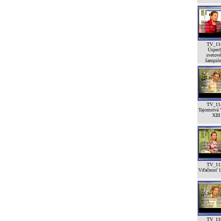
TV_11
Úspec
svetov
šampión
TV_11
Tajomstvá 
XIII
TV_11
Vďačnosť lí
TV_11