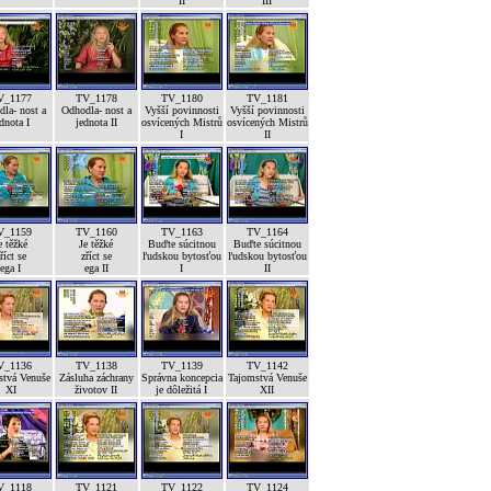
II
III
V_1177
TV_1178
TV_1180
TV_1181
la- nost a
Odhodla- nost a
Vyšší povinnosti
Vyšší povinnosti
dnota I
jednota II
osvícených Mistrů
osvícených Mistrů
I
II
V_1159
TV_1160
TV_1163
TV_1164
e těžké
Je těžké
Buďte súcitnou
Buďte súcitnou
říct se
zříct se
ľudskou bytosťou
ľudskou bytosťou
ega I
ega II
I
II
V_1136
TV_1138
TV_1139
TV_1142
stvá Venuše
Zásluha záchrany
Správna koncepcia
Tajomstvá Venuše
XI
životov II
je dôležitá I
XII
V_1118
TV_1121
TV_1122
TV_1124