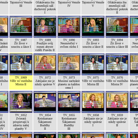
Venuše
Tajomstvá Venuše
Očakávania iba
Tajomstvá Venuše
Tajomstvá Venuše
Očakávania iba
Očak
III
zmenšujú náš
IV
V
zmenšujú náš
zme
duchovný pokrok
duchovný pokrok
ducho
I
II
86
TV_1087
TV_1089
TV_1090
TV_1093
TV_1094
T
hránit
Žít život v
Použijte svůj
Nesmrteľný v
Žít život v
Žít život v
Nes
každou
soucitu a lásce I
rozum abyste
ovčom rúchu I
soucitu a lásce II
soucitu a lásce III
ovčo
IV
viděli Pravdu II
68
TV_1069
TV_1072
TV_1073
TV_1075
TV_1076
T
itřního
Věřit ve vnitřního
Zabíjanie nie je
Musíme zachránit
Věřit ve vnitřního
Věřit ve vnitřního
Musím
 I
Mistra II
nikdy správne V
planetu za každou
Mistra III
Mistra IV
planet
cenu I
c
51
TV_1052
TV_1054
TV_1055
TV_1058
TV_1059
T
tá
Zvieratá
Reinkarnace
Reinkarnace
Zabíjanie nie je
Zabíjanie nie je
Rei
jú k
prispievajú k
Šákjamuni
Šákjamuni
nikdy správne
nikdy správne
Šá
ašej
zdraviu našej
Buddhy
Buddhy
I
II
B
 IV
planéty V
II
III