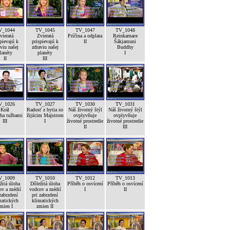
V_1044
TV_1045
TV_1047
TV_1048
vieratá
Zvieratá
Príčina a odplata
Reinkarnace
pievajú k
prispievajú k
II
Šákjamuni
viu našej
zdraviu našej
Buddhy
lanéty
planéty
I
II
III
V_1026
TV_1027
TV_1030
TV_1031
Král
Radosť z bytia so
Náš životný štýl
Náš životný štýl
ha tužbami
žijúcim Majstrom
ovplyvňuje
ovplyvňuje
III
I
životné prostredie
životné prostredie
II
III
V_1009
TV_1010
TV_1012
TV_1013
žitá úloha
Dôležitá úloha
Příběh o osvícení
Příběh o osvícení
ov a médií
vodcov a médií
I
II
zabrzdení
pri zabrzdení
matických
klimatických
mien I
zmien II