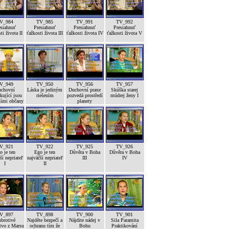
V_984
TV_985
TV_991
TV_992
esiahnuť
Presiahnuť
Presiahnuť
Presiahnuť
ti života II
ťažkosti života III
ťažkosti života IV
ťažkosti života V
V_949
TV_950
TV_956
TV_957
chovní
Láska je jediným
Duchovní praxe
Skúška starej
kující jsou
riešením
pozvedá prostředí
múdrej ženy I
šími občany
planety
V_921
TV_922
TV_925
TV_926
o je ten
Ego je ten
Důvěra v Boha
Důvěra v Boha
ší nepriateľ
najväčší nepriateľ
III
IV
I
II
V_897
TV_898
TV_900
TV_901
brotivé
Najděte bezpečí a
Nájdite nádej v
Sila Paramita
tvo z Marsu
ochranu tím že
Bohu
Praktikování