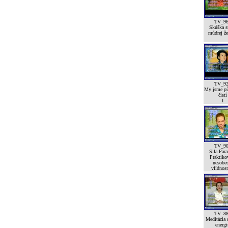
TV_9
Skúška st
múdrej že
TV_9
My jsme p
čistí
I
TV_9
Sila Para
Praktiko
nesobe
vlídnost
TV_8
Meditácia 
energi