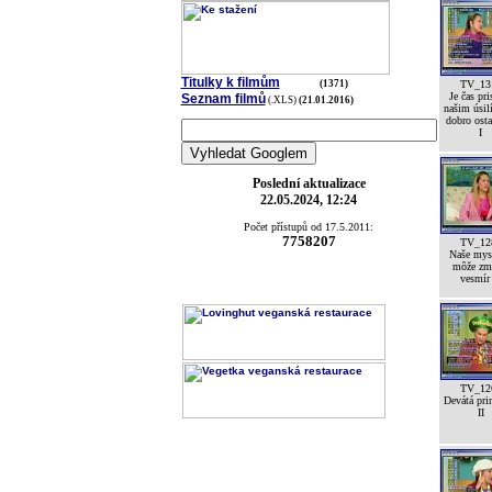
Titulky k filmům
(1371)
TV_13
Je čas pri
Seznam filmů
(.XLS)
(21.01.2016)
našim úsil
dobro ost
I
Poslední aktualizace
22.05.2024, 12:24
Počet přístupů od 17.5.2011:
7758207
TV_12
Naše mys
môže zm
vesmír
TV_12
Devátá pri
II