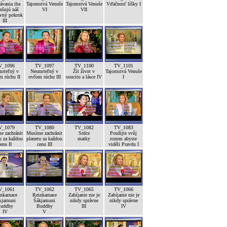
ávania iba
Tajomstvá Venuše
Tajomstvá Venuše
Vďačnosť líšky I
nšujú náš
VI
VII
vný pokrok
III
V_1096
TV_1097
TV_1100
TV_1101
mrteľný v
Nesmrteľný v
Žít život v
Tajomstvá Venuše
m rúchu II
ovčom rúchu III
soucitu a lásce IV
I
V_1079
TV_1080
TV_1082
TV_1083
e zachránit
Musíme zachránit
Srdce
Použijte svůj
u za každou
planetu za každou
matky
rozum abyste
enu II
cenu III
viděli Pravdu I
V_1061
TV_1062
TV_1065
TV_1066
nkarnace
Reinkarnace
Zabíjanie nie je
Zabíjanie nie je
kjamuni
Šákjamuni
nikdy správne
nikdy správne
uddhy
Buddhy
III
IV
IV
V