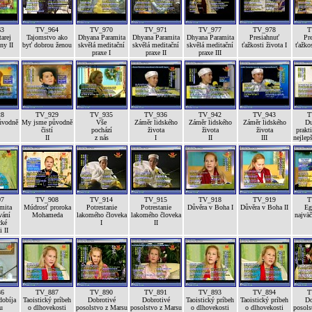
63
TV_964
TV_970
TV_971
TV_977
TV_978
T
arej
Tajomstvo ako
Dhyana Paramita
Dhyana Paramita
Dhyana Paramita
Presiahnuť
Pr
ny II
byť dobrou ženou
skvělá meditační
skvělá meditační
skvělá meditační
ťažkosti života I
ťažkos
praxe I
praxe II
praxe III
28
TV_929
TV_935
TV_936
TV_942
TV_943
T
ůvodně
My jsme původně
Vše
Záměr lidského
Záměr lidského
Záměr lidského
Du
čistí
pochází
života
života
života
prakti
II
z nás
I
II
III
nejlep
07
TV_908
TV_914
TV_915
TV_918
TV_919
T
mita
Múdrosť proroka
Potrestanie
Potrestanie
Důvěra v Boha I
Důvěra v Boha II
Eg
vání
Mohameda
lakomého človeka
lakomého človeka
najväč
cké
I
II
i II
86
TV_887
TV_890
TV_891
TV_893
TV_894
T
dobíja
Taoistický príbeh
Dobrotivé
Dobrotivé
Taoistický príbeh
Taoistický príbeh
Do
u
o dlhovekosti
posolstvo z Marsu
posolstvo z Marsu
o dlhovekosti
o dlhovekosti
posols