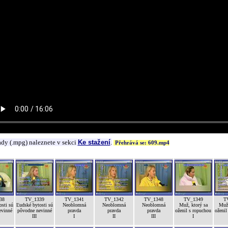
ady (.mpg) naleznete v sekci
Ke stažení
.
Přehrává se: 609.mp4
38
TV_1339
TV_1341
TV_1342
TV_1348
TV_1349
T
osti sú
Ľudské bytosti sú
Neoblomná
Neoblomná
Neoblomná
Muž, ktorý sa
Muž,
evinné
pôvodne nevinné
pravda
pravda
pravda
oženil s ropuchou
oženil
III
I
II
III
I