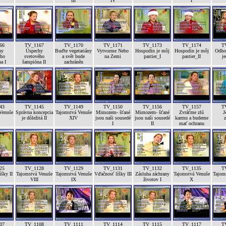
III
IV
I
66
TV_1167
TV_1170
TV_1171
TV_1173
TV_1174
T
hy
Úspechy
Buďte vegetariány
Vytvorme Nebo
Hospodin je môj
Hospodin je môj
Odhod
ého
svetového
a svět bude
na Zemi
pastier_I
pastier_II
je
a I
šampióna II
zachráněn
43
TV_1145
TV_1149
TV_1150
TV_1156
TV_1157
T
Venuše
Správna koncepcia
Tajomstvá Venuše
Mimozem- šťané
Mimozem- šťané
Zvráťme zlú
J
je dôležitá II
XIV
jsou naši sousedé
jsou naši sousedé
karmu a budeme
z
I
II
mať ochranu
25
TV_1128
TV_1129
TV_1131
TV_1132
TV_1135
T
šky II
Tajomstvá Venuše
Tajomstvá Venuše
Vďačnosť líšky III
Zásluha záchrany
Tajomstvá Venuše
Tajom
VIII
IX
životov I
X
07
TV_1108
TV_1111
TV_1114
TV_1115
TV_1117
T