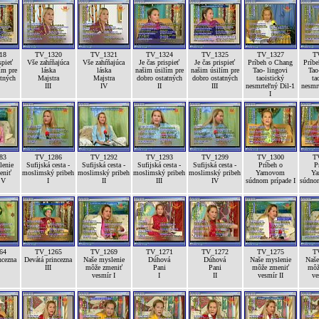
18
TV_1320
TV_1321
TV_1324
TV_1325
TV_1327
T
spieť
Vše zahŕňajúca
Vše zahŕňajúca
Je čas prispieť
Je čas prispieť
Príbeh o Chang
Príb
ím pre
láska
láska
našim úsilím pre
našim úsilím pre
Tao- lingovi
Tao
atných
Majstra
Majstra
dobro ostatných
dobro ostatných
taoistický
ta
III
IV
II
III
nesmrteľný Dil-1
nesmr
I
83
TV_1286
TV_1292
TV_1293
TV_1299
TV_1300
T
lenie
Sufijská cesta -
Sufijská cesta -
Sufijská cesta -
Sufijská cesta -
Príbeh o
P
eniť
moslimský pribeh
moslimský pribeh
moslimský pribeh
moslimský pribeh
Yamovom
Y
 V
I
II
III
IV
súdnom prípade I
súdnom
64
TV_1265
TV_1269
TV_1271
TV_1272
TV_1275
T
ncezna
Devátá princezna
Naše myslenie
Dúhová
Dúhová
Naše myslenie
Naše
III
môže zmeniť
Pani
Pani
môže zmeniť
môž
vesmír I
I
II
vesmír II
ve