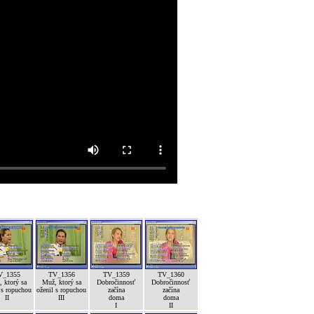
V_1355
TV_1356
TV_1359
TV_1360
 ktorý sa
Muž, ktorý sa
Dobročinnosť
Dobročinnosť
 s ropuchou
oženil s ropuchou
začína
začína
II
III
doma
doma
I
II