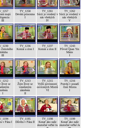
V_1257
TV_1258
TV_1261
TV_1262
ratá majú
Devátá princezna
Súcit je vrodený v
Súcit je vrodený v
eligenciu
I
nás všetkých
nás všetkých
III
IV
V
V_1230
TV_1236
TV_1237
TV_1243
h Zemského
Komár a slon I
Komár a slon II
Pôvod Quan Yin
hikkhu
Márie
III
I
V_1212
TV_1213
TV_1215
TV_1216
e život se
Žijte život se
Vyšší povinnosti
Pravda v pozadí
nešeným
vznešeným
osvícených Mistrů
činů Mistra
áměrem
záměrem
VI
I
I
II
V_1194
TV_1195
TV_1198
TV_1199
a v Pána I
Důvěra v Pána II
Konať ako naše
Konať ako naše
skutočné veľké Ja
skutočné veľké Ja