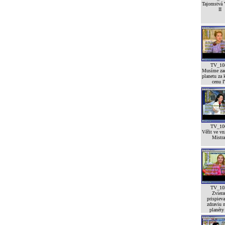
Tajomstvá 
II
TV_10
Musíme zac
planetu za 
cenu 
TV_10
Věřit ve vn
Mistra
TV_10
Zviera
prispieva
zdraviu n
planéty