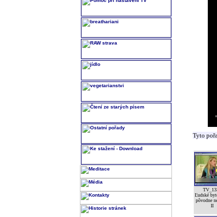
Tyto poř
TV_13
Ľudské byt
pôvodne n
II