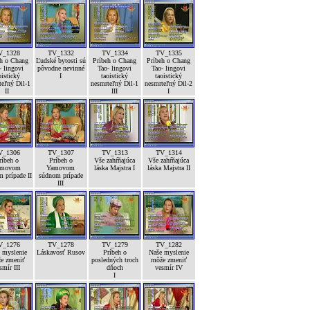
V_1328
TV_1332
TV_1334
TV_1335
eh o Chang
Ľudské bytosti sú
Príbeh o Chang
Príbeh o Chang
- lingovi
pôvodne nevinné
Tao- lingovi
Tao- lingovi
oistický
I
taoistický
taoistický
teľný Dil-1
nesmrteľný Dil-1
nesmrteľný Dil-2
II
III
I
V_1306
TV_1307
TV_1313
TV_1314
ríbeh o
Príbeh o
Vše zahŕňajúca
Vše zahŕňajúca
amovom
Yamovom
láska Majstra I
láska Majstra II
 prípade II
súdnom prípade
III
V_1276
TV_1278
TV_1279
TV_1282
 myslenie
Láskavosť Rusov
Príbeh o
Naše myslenie
e zmeniť
posledných troch
môže zmeniť
smír III
dňoch
vesmír IV
I