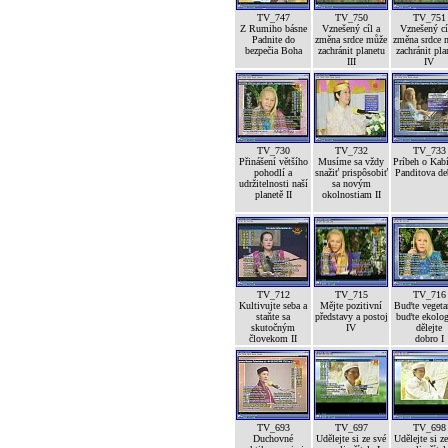
TV_747
TV_750
TV_751
Z Rumiho básne
Vznešený cíl a
Vznešený cí
Padnite do
změna srdce může
změna srdce 
bezpečia Boha
zachránit planetu
zachránit pla
III
IV
TV_730
TV_732
TV_733
Přinášení většího
Musíme sa vždy
Príbeh o Kab
pohodlí a
snažiť prispôsobiť
Panditova de
udržitelnosti naší
sa novým
planetě II
okolnostiam II
TV_712
TV_715
TV_716
Kultivujte seba a
Mějte pozitivní
Buďte vegetar
staňte sa
představy a postoj
buďte ekolog
skutočným
IV
dělejte
človekom II
dobro I
TV_693
TV_697
TV_698
Duchovné
Udělejte si ze své
Udělejte si z