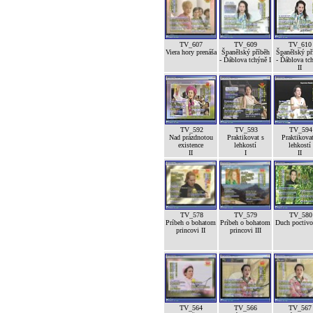
TV_607
TV_609
TV_610
Viera hory prenáša
Španělský příběh
Španělský př
- Ďáblova tchýně I
- Ďáblova tc
II
TV_592
TV_593
TV_594
Nad prázdnotou
Praktikovat s
Praktikovat
existence
lehkostí
lehkostí
II
I
II
TV_578
TV_579
TV_580
Príbeh o bohatom
Príbeh o bohatom
Duch poctivos
princovi II
princovi III
TV_564
TV_566
TV_567