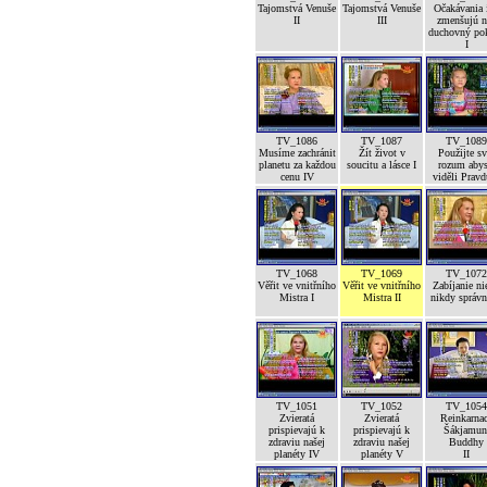
Tajomstvá Venuše
Tajomstvá Venuše
Očakávania 
II
III
zmenšujú n
duchovný po
I
TV_1086
TV_1087
TV_1089
Musíme zachránit
Žít život v
Použijte sv
planetu za každou
soucitu a lásce I
rozum abys
cenu IV
viděli Pravd
TV_1068
TV_1069
TV_1072
Věřit ve vnitřního
Věřit ve vnitřního
Zabíjanie ni
Mistra I
Mistra II
nikdy správ
TV_1051
TV_1052
TV_1054
Zvieratá
Zvieratá
Reinkarna
prispievajú k
prispievajú k
Šákjamun
zdraviu našej
zdraviu našej
Buddhy
planéty IV
planéty V
II