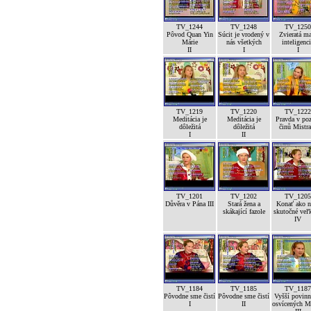
TV_1244
TV_1248
TV_1250
Pôvod Quan Yin
Súcit je vrodený v
Zvieratá m
Márie
nás všetkých
inteligenc
II
I
I
TV_1219
TV_1220
TV_1222
Meditácia je
Meditácia je
Pravda v po
dôležitá
dôležitá
činů Mistra
I
II
TV_1201
TV_1202
TV_1205
Důvěra v Pána III
Stará žena a
Konať ako n
skákající fazole
skutočné veľk
IV
TV_1184
TV_1185
TV_1187
Pôvodne sme čistí
Pôvodne sme čistí
Vyšší povinn
I
II
osvícených M