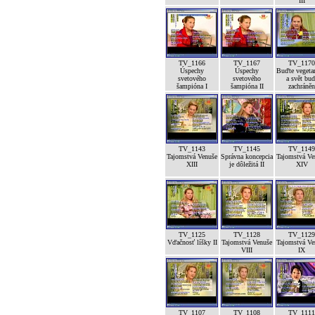
III
TV_1166
TV_1167
TV_1170
Úspechy
Úspechy
Buďte vegeta
svetového
svetového
a svět bud
šampióna I
šampióna II
zachráněn
TV_1143
TV_1145
TV_1149
Tajomstvá Venuše
Správna koncepcia
Tajomstvá Ve
XIII
je dôležitá II
XIV
TV_1125
TV_1128
TV_1129
Vďačnosť líšky II
Tajomstvá Venuše
Tajomstvá Ve
VIII
IX
TV_1107
TV_1108
TV_1111