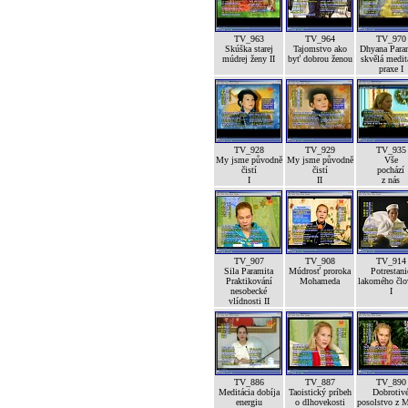
TV_963
TV_964
TV_970
Skúška starej
Tajomstvo ako
Dhyana Para
múdrej ženy II
byť dobrou ženou
skvělá medit
praxe I
TV_928
TV_929
TV_935
My jsme původně
My jsme původně
Vše
čistí
čistí
pochází
I
II
z nás
TV_907
TV_908
TV_914
Sila Paramita
Múdrosť proroka
Potrestani
Praktikování
Mohameda
lakomého člo
nesobecké
I
vlídnosti II
TV_886
TV_887
TV_890
Meditácia dobíja
Taoistický príbeh
Dobrotiv
energiu
o dlhovekosti
posolstvo z 