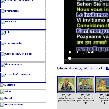
Tyto pořady (.mpg) naleznete v sekci
K
TV_1338
TV_1339
TV_1341
Ľudské bytosti sú
Ľudské bytosti sú
Neoblomn
pôvodne nevinné
pôvodne nevinné
pravda
II
III
I