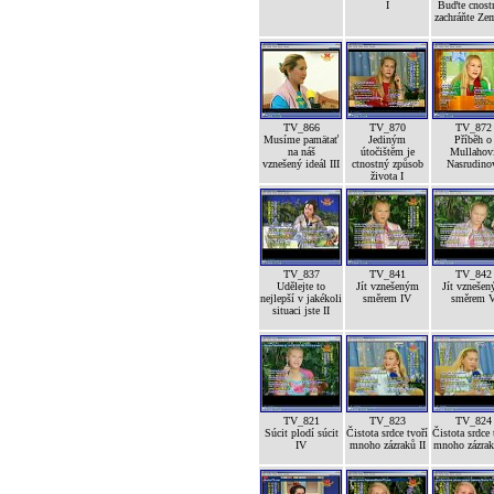
I
Buďte cnost
zachráňte Ze
TV_866
TV_870
TV_872
Musíme pamätať
Jediným
Příběh o
na náš
útočištěm je
Mullahov
vznešený ideál III
ctnostný způsob
Nasrudino
života I
TV_837
TV_841
TV_842
Udělejte to
Jít vznešeným
Jít vzneše
nejlepší v jakékoli
směrem IV
směrem 
situaci jste II
TV_821
TV_823
TV_824
Súcit plodí súcit
Čistota srdce tvoří
Čistota srdce 
IV
mnoho zázraků II
mnoho zázrak