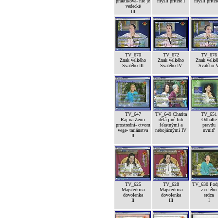
praktikova- nie je
mysli přítele I
mysli přítele
vedecké
III
TV_670
TV_672
TV_676
Znak velkého
Znak velkého
Znak velké
Svatého III
Svatého IV
Svatého 
TV_647
TV_649 Charita
TV_651
Raj na Zemi
dělá jiné lidi
Odhalte
prostrední- ctvom
šťastnými a
pravdu
vege- tariánstva
nebojácnými IV
uvnitř
II
TV_625
TV_628
TV_630 Pod
Majsterkina
Majsterkina
z celého
dovolenka
dovolenka
srdca
II
III
I