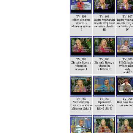
TV_803
TV_806
TV_807
Príbeh o zlatom
Buďte vegetariáni
Buďte vegetar
slonovi s
zmeňte svoj osud
zmeňte svoj 
oddaným srdcom
zachráňte planétu
zachráňte pla
I
III
IV
TV_785
TV_786
TV_788
Žít naše životy s
Žít naše životy s
Příběh indi
vědomím
vědomím
světice Bůh
a láskou I
a láskou II
vždy
uvnitř II
TV_765
TV_767
TV_768
Vést ctnostný
Opravdové
Boh dáva to č
život v souladu se
spojení a trvalá
pre nás dob
zákonem lásky I
léčivá síla II