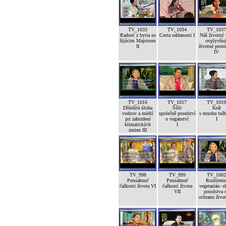
TV_1033
TV_1034
TV_1037
Radosť z bytia so
Cesta oddanosti I
Náš životný 
žijúcim Majstrom
ovplyvňuj
II
životné prost
IV
TV_1016
TV_1017
TV_1019
Dôležitá úloha
Šířit
Král
vodcov a médií
společně poselství
s mnoha tuž
pri zabrzdení
o veganství
I
klimatických
I
zmien III
TV_998
TV_999
TV_1002
Presiahnuť
Presiahnuť
Rozšíreni
ťažkosti života VI
ťažkosti života
vegetarián- s
VII
posolstva 
ochranu život