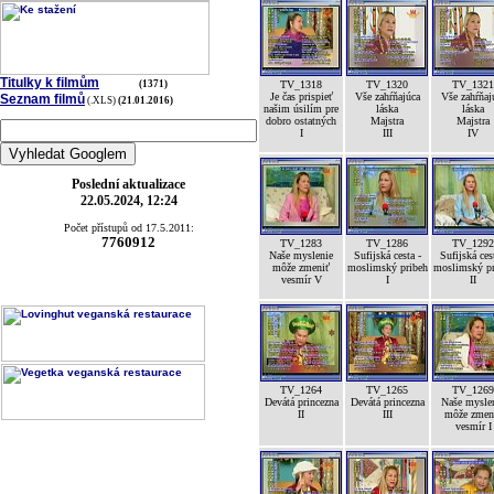
Titulky k filmům
(1371)
TV_1318
TV_1320
TV_1321
Je čas prispieť
Vše zahŕňajúca
Vše zahŕňaj
Seznam filmů
(.XLS)
(21.01.2016)
našim úsilím pre
láska
láska
dobro ostatných
Majstra
Majstra
I
III
IV
Poslední aktualizace
22.05.2024, 12:24
Počet přístupů od 17.5.2011:
7760912
TV_1283
TV_1286
TV_1292
Naše myslenie
Sufijská cesta -
Sufijská ces
môže zmeniť
moslimský pribeh
moslimský pr
vesmír V
I
II
TV_1264
TV_1265
TV_1269
Devátá princezna
Devátá princezna
Naše mysle
II
III
môže zmen
vesmír I