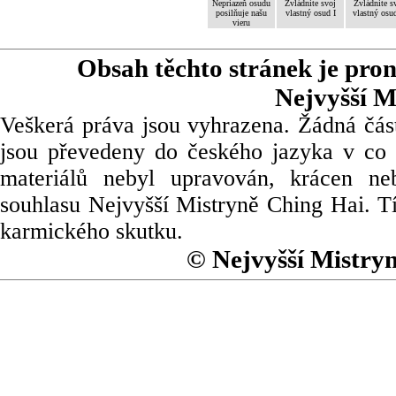
Nepriazeň osudu
Zvládnite svoj
Zvládnite s
posilňuje našu
vlastný osud I
vlastný osud
vieru
Obsah těchto stránek je pro
Nejvyšší M
Veškerá práva jsou vyhrazena. Žádná část
jsou převedeny do českého jazyka v co 
materiálů nebyl upravován, krácen ne
souhlasu Nejvyšší Mistryně Ching Hai. Tí
karmického skutku.
© Nejvyšší Mistry