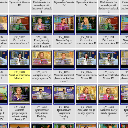
Venuše
Tajomstvá Venuše
Očakávania iba
Tajomstvá Venuše
Tajomstvá Venuše
Očakávania iba
Očak
III
zmenšujú náš
IV
V
zmenšujú náš
zme
duchovný pokrok
duchovný pokrok
ducho
I
II
86
TV_1087
TV_1089
TV_1090
TV_1093
TV_1094
T
hránit
Žít život v
Použijte svůj
Nesmrteľný v
Žít život v
Žít život v
Nes
každou
soucitu a lásce I
rozum abyste
ovčom rúchu I
soucitu a lásce II
soucitu a lásce III
ovčo
IV
viděli Pravdu II
68
TV_1069
TV_1072
TV_1073
TV_1075
TV_1076
T
itřního
Věřit ve vnitřního
Zabíjanie nie je
Musíme zachránit
Věřit ve vnitřního
Věřit ve vnitřního
Musím
 I
Mistra II
nikdy správne V
planetu za každou
Mistra III
Mistra IV
planet
cenu I
c
51
TV_1052
TV_1054
TV_1055
TV_1058
TV_1059
T
tá
Zvieratá
Reinkarnace
Reinkarnace
Zabíjanie nie je
Zabíjanie nie je
Rei
jú k
prispievajú k
Šákjamuni
Šákjamuni
nikdy správne
nikdy správne
Šá
ašej
zdraviu našej
Buddhy
Buddhy
I
II
B
 IV
planéty V
II
III