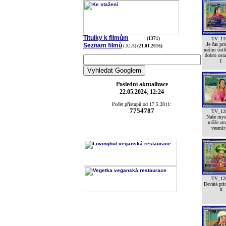
Titulky k filmům
(1371)
TV_13
Je čas pri
Seznam filmů
(.XLS)
(21.01.2016)
našim úsil
dobro ost
I
Poslední aktualizace
22.05.2024, 12:24
Počet přístupů od 17.5.2011:
7754787
TV_12
Naše mys
môže zm
vesmír
TV_12
Devátá pri
II