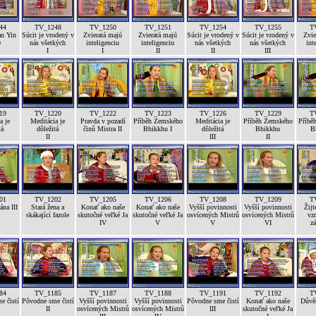
44
TV_1248
TV_1250
TV_1251
TV_1254
TV_1255
T
n Yin
Súcit je vrodený v
Zvieratá majú
Zvieratá majú
Súcit je vrodený v
Súcit je vrodený v
Zvie
e
nás všetkých
inteligenciu
inteligenciu
nás všetkých
nás všetkých
int
I
I
II
II
III
19
TV_1220
TV_1222
TV_1223
TV_1226
TV_1229
T
a je
Meditácia je
Pravda v pozadí
Příběh Zemského
Meditácia je
Příběh Zemského
Příbě
tá
dôležitá
činů Mistra II
Bhikkhu I
dôležitá
Bhikkhu
B
II
III
II
01
TV_1202
TV_1205
TV_1206
TV_1208
TV_1209
T
na III
Stará žena a
Konať ako naše
Konať ako naše
Vyšší povinnosti
Vyšší povinnosti
Žijt
skákající fazole
skutočné veľké Ja
skutočné veľké Ja
osvícených Mistrů
osvícených Mistrů
vz
IV
V
V
VI
z
84
TV_1185
TV_1187
TV_1188
TV_1191
TV_1192
T
e čistí
Pôvodne sme čistí
Vyšší povinnosti
Vyšší povinnosti
Pôvodne sme čistí
Konať ako naše
Důvěr
II
osvícených Mistrů
osvícených Mistrů
III
skutočné veľké Ja