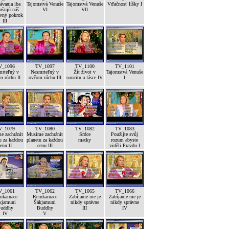
ávania iba
Tajomstvá Venuše
Tajomstvá Venuše
Vďačnosť líšky I
nšujú náš
VI
VII
vný pokrok
III
V_1096
TV_1097
TV_1100
TV_1101
mrteľný v
Nesmrteľný v
Žít život v
Tajomstvá Venuše
m rúchu II
ovčom rúchu III
soucitu a lásce IV
I
V_1079
TV_1080
TV_1082
TV_1083
e zachránit
Musíme zachránit
Srdce
Použijte svůj
u za každou
planetu za každou
matky
rozum abyste
enu II
cenu III
viděli Pravdu I
V_1061
TV_1062
TV_1065
TV_1066
nkarnace
Reinkarnace
Zabíjanie nie je
Zabíjanie nie je
kjamuni
Šákjamuni
nikdy správne
nikdy správne
uddhy
Buddhy
III
IV
IV
V