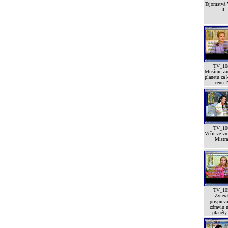
Tajomstvá 
II
TV_10
Musíme zac
planetu za 
cenu 
TV_10
Věřit ve vn
Mistra
TV_10
Zviera
prispieva
zdraviu n
planéty