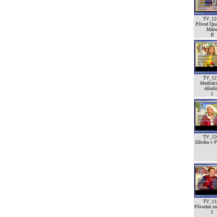
TV_12
Pôvod Qua
Mári
II
TV_12
Meditáci
dôleži
I
TV_12
Důvěra v Pá
TV_11
Pôvodne sm
I