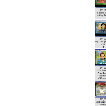
TV_9
Skúška st
múdrej že
TV_9
My jsme p
čistí
I
TV_9
Sila Para
Praktiko
nesobe
vlídnost
TV_8
Meditácia 
energi