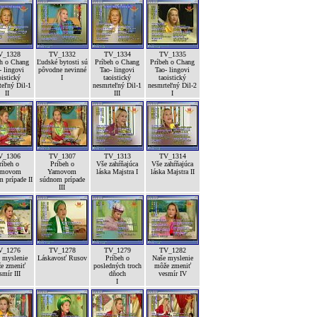
V_1328
TV_1332
TV_1334
TV_1335
eh o Chang
Ľudské bytosti sú
Príbeh o Chang
Príbeh o Chang
- lingovi
pôvodne nevinné
Tao- lingovi
Tao- lingovi
oistický
I
taoistický
taoistický
teľný Dil-1
nesmrteľný Dil-1
nesmrteľný Dil-2
II
III
I
V_1306
TV_1307
TV_1313
TV_1314
ríbeh o
Príbeh o
Vše zahŕňajúca
Vše zahŕňajúca
amovom
Yamovom
láska Majstra I
láska Majstra II
 prípade II
súdnom prípade
III
V_1276
TV_1278
TV_1279
TV_1282
 myslenie
Láskavosť Rusov
Príbeh o
Naše myslenie
e zmeniť
posledných troch
môže zmeniť
smír III
dňoch
vesmír IV
I