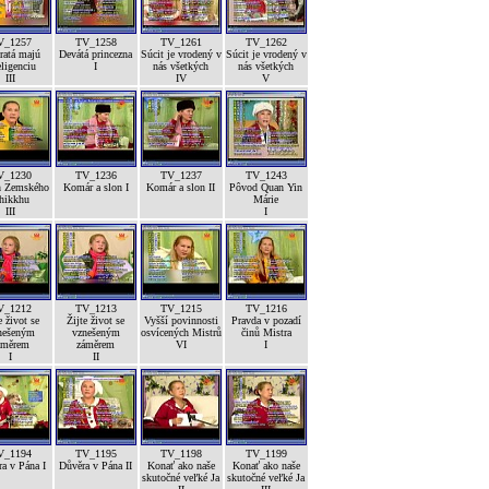
V_1257
TV_1258
TV_1261
TV_1262
ratá majú
Devátá princezna
Súcit je vrodený v
Súcit je vrodený v
eligenciu
I
nás všetkých
nás všetkých
III
IV
V
V_1230
TV_1236
TV_1237
TV_1243
h Zemského
Komár a slon I
Komár a slon II
Pôvod Quan Yin
hikkhu
Márie
III
I
V_1212
TV_1213
TV_1215
TV_1216
e život se
Žijte život se
Vyšší povinnosti
Pravda v pozadí
nešeným
vznešeným
osvícených Mistrů
činů Mistra
áměrem
záměrem
VI
I
I
II
V_1194
TV_1195
TV_1198
TV_1199
a v Pána I
Důvěra v Pána II
Konať ako naše
Konať ako naše
skutočné veľké Ja
skutočné veľké Ja