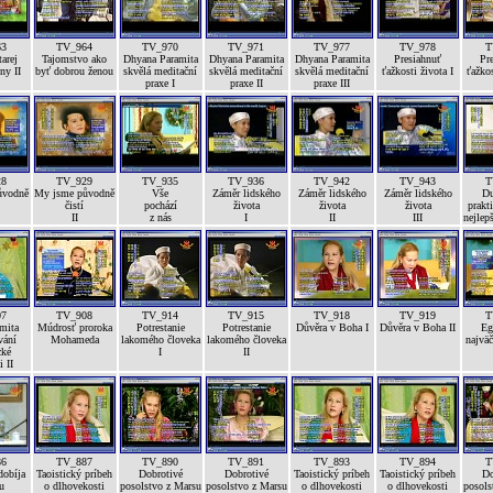
63
TV_964
TV_970
TV_971
TV_977
TV_978
T
arej
Tajomstvo ako
Dhyana Paramita
Dhyana Paramita
Dhyana Paramita
Presiahnuť
Pr
ny II
byť dobrou ženou
skvělá meditační
skvělá meditační
skvělá meditační
ťažkosti života I
ťažkos
praxe I
praxe II
praxe III
28
TV_929
TV_935
TV_936
TV_942
TV_943
T
ůvodně
My jsme původně
Vše
Záměr lidského
Záměr lidského
Záměr lidského
Du
čistí
pochází
života
života
života
prakti
II
z nás
I
II
III
nejlep
07
TV_908
TV_914
TV_915
TV_918
TV_919
T
mita
Múdrosť proroka
Potrestanie
Potrestanie
Důvěra v Boha I
Důvěra v Boha II
Eg
vání
Mohameda
lakomého človeka
lakomého človeka
najväč
cké
I
II
i II
86
TV_887
TV_890
TV_891
TV_893
TV_894
T
dobíja
Taoistický príbeh
Dobrotivé
Dobrotivé
Taoistický príbeh
Taoistický príbeh
Do
u
o dlhovekosti
posolstvo z Marsu
posolstvo z Marsu
o dlhovekosti
o dlhovekosti
posols