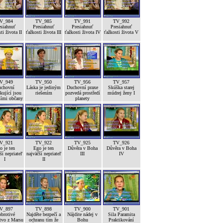
V_984
TV_985
TV_991
TV_992
esiahnuť
Presiahnuť
Presiahnuť
Presiahnuť
ti života II
ťažkosti života III
ťažkosti života IV
ťažkosti života V
V_949
TV_950
TV_956
TV_957
chovní
Láska je jediným
Duchovní praxe
Skúška starej
kující jsou
riešením
pozvedá prostředí
múdrej ženy I
šími občany
planety
V_921
TV_922
TV_925
TV_926
o je ten
Ego je ten
Důvěra v Boha
Důvěra v Boha
ší nepriateľ
najväčší nepriateľ
III
IV
I
II
V_897
TV_898
TV_900
TV_901
brotivé
Najděte bezpečí a
Nájdite nádej v
Sila Paramita
tvo z Marsu
ochranu tím že
Bohu
Praktikování