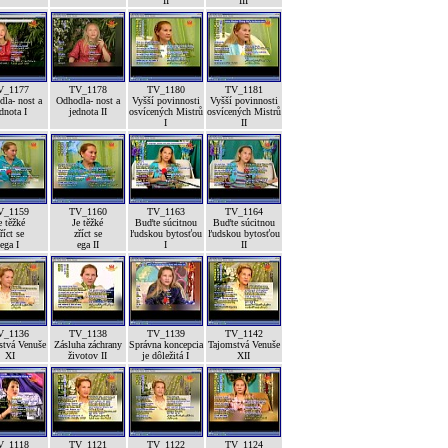
II
III
V_1177
TV_1178
TV_1180
TV_1181
la- nost a
Odhodla- nost a
Vyšší povinnosti
Vyšší povinnosti
dnota I
jednota II
osvícených Mistrů
osvícených Mistrů
I
II
V_1159
TV_1160
TV_1163
TV_1164
e těžké
Je těžké
Buďte súcitnou
Buďte súcitnou
říct se
zříct se
ľudskou bytosťou
ľudskou bytosťou
ega I
ega II
I
II
V_1136
TV_1138
TV_1139
TV_1142
stvá Venuše
Zásluha záchrany
Správna koncepcia
Tajomstvá Venuše
XI
životov II
je dôležitá I
XII
V_1118
TV_1121
TV_1122
TV_1124