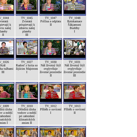
V_1044
TV_1045
TV_1047
TV_1048
vieratá
Zvieratá
Príčina a odplata
Reinkarnace
pievajú k
prispievajú k
II
Šákjamuni
viu našej
zdraviu našej
Buddhy
lanéty
planéty
I
II
III
V_1026
TV_1027
TV_1030
TV_1031
Král
Radosť z bytia so
Náš životný štýl
Náš životný štýl
ha tužbami
žijúcim Majstrom
ovplyvňuje
ovplyvňuje
III
I
životné prostredie
životné prostredie
II
III
V_1009
TV_1010
TV_1012
TV_1013
žitá úloha
Dôležitá úloha
Příběh o osvícení
Příběh o osvícení
ov a médií
vodcov a médií
I
II
zabrzdení
pri zabrzdení
matických
klimatických
mien I
zmien II