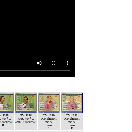
V_1355
TV_1356
TV_1359
TV_1360
 ktorý sa
Muž, ktorý sa
Dobročinnosť
Dobročinnosť
 s ropuchou
oženil s ropuchou
začína
začína
II
III
doma
doma
I
II