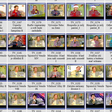
III
IV
I
66
TV_1167
TV_1170
TV_1171
TV_1173
TV_1174
T
hy
Úspechy
Buďte vegetariány
Vytvorme Nebo
Hospodin je môj
Hospodin je môj
Odhod
ého
svetového
a svět bude
na Zemi
pastier_I
pastier_II
je
a I
šampióna II
zachráněn
43
TV_1145
TV_1149
TV_1150
TV_1156
TV_1157
T
Venuše
Správna koncepcia
Tajomstvá Venuše
Mimozem- šťané
Mimozem- šťané
Zvráťme zlú
J
je dôležitá II
XIV
jsou naši sousedé
jsou naši sousedé
karmu a budeme
z
I
II
mať ochranu
25
TV_1128
TV_1129
TV_1131
TV_1132
TV_1135
T
šky II
Tajomstvá Venuše
Tajomstvá Venuše
Vďačnosť líšky III
Zásluha záchrany
Tajomstvá Venuše
Tajom
VIII
IX
životov I
X
07
TV_1108
TV_1111
TV_1114
TV_1115
TV_1117
T