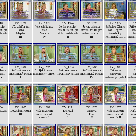
18
TV_1320
TV_1321
TV_1324
TV_1325
TV_1327
T
spieť
Vše zahŕňajúca
Vše zahŕňajúca
Je čas prispieť
Je čas prispieť
Príbeh o Chang
Príb
ím pre
láska
láska
našim úsilím pre
našim úsilím pre
Tao- lingovi
Tao
atných
Majstra
Majstra
dobro ostatných
dobro ostatných
taoistický
ta
III
IV
II
III
nesmrteľný Dil-1
nesmr
I
83
TV_1286
TV_1292
TV_1293
TV_1299
TV_1300
T
lenie
Sufijská cesta -
Sufijská cesta -
Sufijská cesta -
Sufijská cesta -
Príbeh o
P
eniť
moslimský pribeh
moslimský pribeh
moslimský pribeh
moslimský pribeh
Yamovom
Y
 V
I
II
III
IV
súdnom prípade I
súdnom
64
TV_1265
TV_1269
TV_1271
TV_1272
TV_1275
T
ncezna
Devátá princezna
Naše myslenie
Dúhová
Dúhová
Naše myslenie
Naše
III
môže zmeniť
Pani
Pani
môže zmeniť
môž
vesmír I
I
II
vesmír II
ve