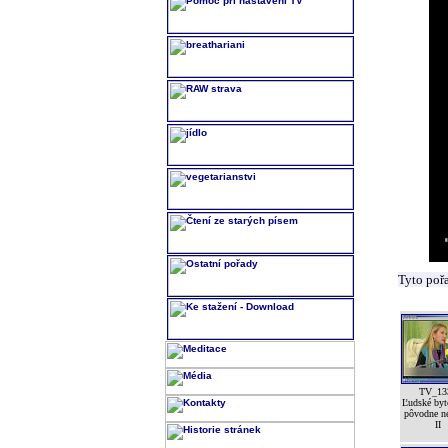
Tyto poř
TV_13
Ľudské byt
pôvodne n
II