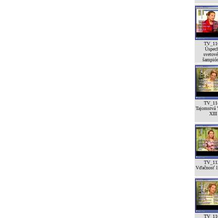
TV_11
Úspec
svetov
šampión
TV_11
Tajomstvá 
XIII
TV_11
Vďačnosť lí
TV_11