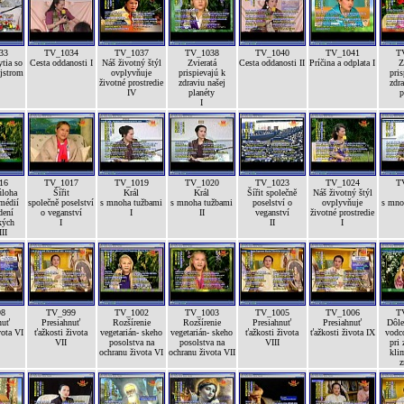
33
TV_1034
TV_1037
TV_1038
TV_1040
TV_1041
T
tia so
Cesta oddanosti I
Náš životný štýl
Zvieratá
Cesta oddanosti II
Príčina a odplata I
Z
jstrom
ovplyvňuje
prispievajú k
pris
životné prostredie
zdraviu našej
zdra
IV
planéty
p
I
16
TV_1017
TV_1019
TV_1020
TV_1023
TV_1024
T
úloha
Šířit
Král
Král
Šířit společně
Náš životný štýl
médií
společně poselství
s mnoha tužbami
s mnoha tužbami
poselství o
ovplyvňuje
s mno
dení
o veganství
I
II
veganství
životné prostredie
kých
I
II
I
II
98
TV_999
TV_1002
TV_1003
TV_1005
TV_1006
T
nuť
Presiahnuť
Rozšírenie
Rozšírenie
Presiahnuť
Presiahnuť
Dôle
vota VI
ťažkosti života
vegetarián- skeho
vegetarián- skeho
ťažkosti života
ťažkosti života IX
vodc
VII
posolstva na
posolstva na
VIII
pri 
ochranu života VI
ochranu života VII
kli
z