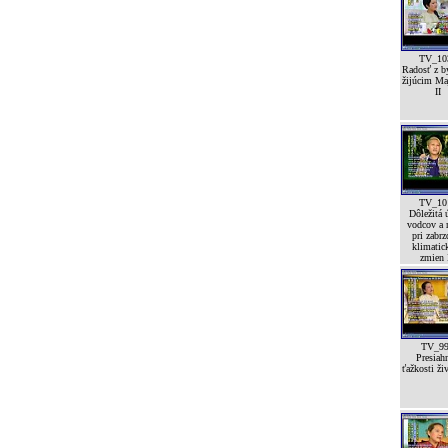
TV_10
Radosť z by
žijúcim Ma
II
TV_10
Dôležitá 
vodcov a 
pri zabrz
klimatic
zmien I
TV_9
Presiah
ťažkosti ži