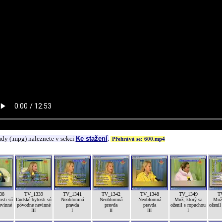
ady (.mpg) naleznete v sekci
Ke stažení
.
Přehrává se: 600.mp4
38
TV_1339
TV_1341
TV_1342
TV_1348
TV_1349
T
osti sú
Ľudské bytosti sú
Neoblomná
Neoblomná
Neoblomná
Muž, ktorý sa
Muž,
evinné
pôvodne nevinné
pravda
pravda
pravda
oženil s ropuchou
oženil
III
I
II
III
I