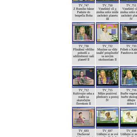
TV_747
TV_750
TV_751
Z Rumiho básne
Vznešený cíl a
Vznešený cí
Padnite do
změna srdce může
změna srdce 
bezpečia Boha
zachránit planetu
zachránit pla
III
IV
TV_730
TV_732
TV_733
Přinášení většího
Musíme sa vždy
Príbeh o Kab
pohodlí a
snažiť prispôsobiť
Panditova de
udržitelnosti naší
sa novým
planetě II
okolnostiam II
TV_712
TV_715
TV_716
Kultivujte seba a
Mějte pozitivní
Buďte vegetar
staňte sa
představy a postoj
buďte ekolog
skutočným
IV
dělejte
človekom II
dobro I
TV_693
TV_697
TV_698
Duchovné
Udělejte si ze své
Udělejte si z