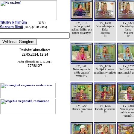
Titulky k filmům
(1371)
TV_1318
TV_1320
TV_1321
Je čas prispieť
Vše zahŕňajúca
Vše zahŕňaj
Seznam filmů
(.XLS)
(21.01.2016)
našim úsilím pre
láska
láska
dobro ostatných
Majstra
Majstra
I
III
IV
Poslední aktualizace
22.05.2024, 12:24
Počet přístupů od 17.5.2011:
7758127
TV_1283
TV_1286
TV_1292
Naše myslenie
Sufijská cesta -
Sufijská ces
môže zmeniť
moslimský pribeh
moslimský pr
vesmír V
I
II
TV_1264
TV_1265
TV_1269
Devátá princezna
Devátá princezna
Naše mysle
II
III
môže zmen
vesmír I