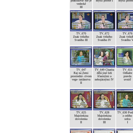
praktikova- nie je
mysli přítele I
mysli přítele
vedecké
III
TV_670
TV_672
TV_676
Znak velkého
Znak velkého
Znak velké
Svatého III
Svatého IV
Svatého 
TV_647
TV_649 Charita
TV_651
Raj na Zemi
dělá jiné lidi
Odhalte
prostrední- ctvom
šťastnými a
pravdu
vege- tariánstva
nebojácnými IV
uvnitř
II
TV_625
TV_628
TV_630 Pod
Majsterkina
Majsterkina
z celého
dovolenka
dovolenka
srdca
II
III
I