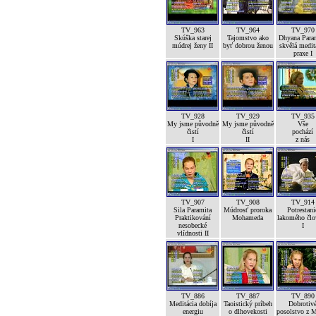
TV_963
TV_964
TV_970
Skúška starej
Tajomstvo ako
Dhyana Para
múdrej ženy II
byť dobrou ženou
skvělá medit
praxe I
TV_928
TV_929
TV_935
My jsme původně
My jsme původně
Vše
čistí
čistí
pochází
I
II
z nás
TV_907
TV_908
TV_914
Sila Paramita
Múdrosť proroka
Potrestani
Praktikování
Mohameda
lakomého člo
nesobecké
I
vlídnosti II
TV_886
TV_887
TV_890
Meditácia dobíja
Taoistický príbeh
Dobrotiv
energiu
o dlhovekosti
posolstvo z 