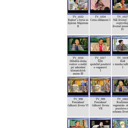
TV_1033
TV_1034
TV_1037
Radosť z bytia so
Cesta oddanosti I
Náš životný 
žijúcim Majstrom
ovplyvňuj
II
životné prost
IV
TV_1016
TV_1017
TV_1019
Dôležitá úloha
Šířit
Král
vodcov a médií
společně poselství
s mnoha tuž
pri zabrzdení
o veganství
I
klimatických
I
zmien III
TV_998
TV_999
TV_1002
Presiahnuť
Presiahnuť
Rozšíreni
ťažkosti života VI
ťažkosti života
vegetarián- s
VII
posolstva 
ochranu život