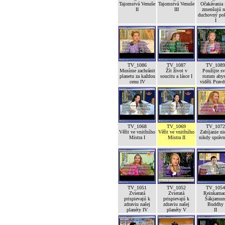
Tajomstvá Venuše
Tajomstvá Venuše
Očakávania 
II
III
zmenšujú n
duchovný po
I
TV_1086
TV_1087
TV_1089
Musíme zachránit
Žít život v
Použijte sv
planetu za každou
soucitu a lásce I
rozum abys
cenu IV
viděli Pravd
TV_1068
TV_1069
TV_1072
Věřit ve vnitřního
Věřit ve vnitřního
Zabíjanie ni
Mistra I
Mistra II
nikdy správ
TV_1051
TV_1052
TV_1054
Zvieratá
Zvieratá
Reinkarna
prispievajú k
prispievajú k
Šákjamun
zdraviu našej
zdraviu našej
Buddhy
planéty IV
planéty V
II