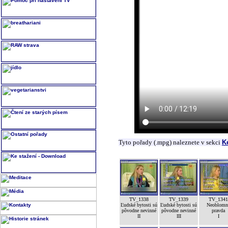
Tyto pořady (.mpg) naleznete v sekci
K
TV_1338
TV_1339
TV_1341
Ľudské bytosti sú
Ľudské bytosti sú
Neoblomn
pôvodne nevinné
pôvodne nevinné
pravda
II
III
I