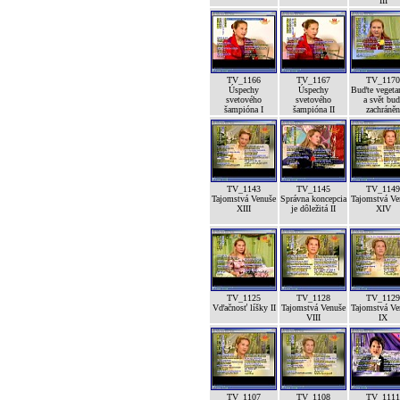
III
TV_1166
TV_1167
TV_1170
Úspechy
Úspechy
Buďte vegeta
svetového
svetového
a svět bud
šampióna I
šampióna II
zachráněn
TV_1143
TV_1145
TV_1149
Tajomstvá Venuše
Správna koncepcia
Tajomstvá Ve
XIII
je dôležitá II
XIV
TV_1125
TV_1128
TV_1129
Vďačnosť líšky II
Tajomstvá Venuše
Tajomstvá Ve
VIII
IX
TV_1107
TV_1108
TV_1111