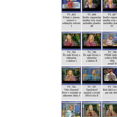
TV_803
TV_806
TV_807
Príbeh o zlatom
Buďte vegetariáni
Buďte vegetar
slonovi s
zmeňte svoj osud
zmeňte svoj 
oddaným srdcom
zachráňte planétu
zachráňte pla
I
III
IV
TV_785
TV_786
TV_788
Žít naše životy s
Žít naše životy s
Příběh indi
vědomím
vědomím
světice Bůh
a láskou I
a láskou II
vždy
uvnitř II
TV_765
TV_767
TV_768
Vést ctnostný
Opravdové
Boh dáva to č
život v souladu se
spojení a trvalá
pre nás dob
zákonem lásky I
léčivá síla II