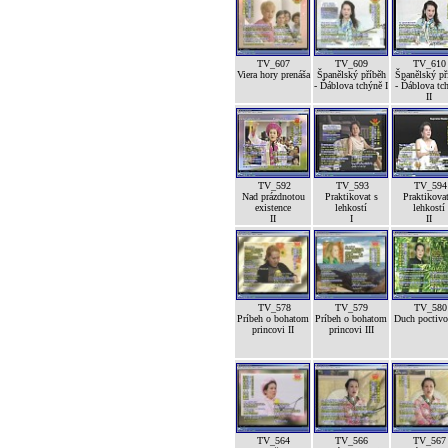
TV_607
TV_609
TV_610
Viera hory prenáša
Španělský příběh
Španělský př
- Ďáblova tchýně I
- Ďáblova tc
II
TV_592
TV_593
TV_594
Nad prázdnotou
Praktikovat s
Praktikovat
existence
lehkostí
lehkostí
II
I
II
TV_578
TV_579
TV_580
Príbeh o bohatom
Príbeh o bohatom
Duch poctivos
princovi II
princovi III
TV_564
TV_566
TV_567