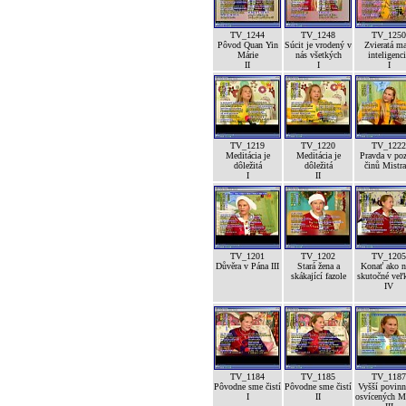
TV_1244
TV_1248
TV_1250
Pôvod Quan Yin
Súcit je vrodený v
Zvieratá m
Márie
nás všetkých
inteligenc
II
I
I
TV_1219
TV_1220
TV_1222
Meditácia je
Meditácia je
Pravda v po
dôležitá
dôležitá
činů Mistra
I
II
TV_1201
TV_1202
TV_1205
Důvěra v Pána III
Stará žena a
Konať ako n
skákající fazole
skutočné veľk
IV
TV_1184
TV_1185
TV_1187
Pôvodne sme čistí
Pôvodne sme čistí
Vyšší povinn
I
II
osvícených M