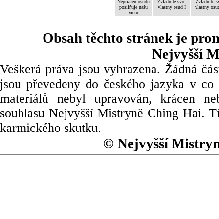
Nepriazeň osudu
Zvládnite svoj
Zvládnite s
posilňuje našu
vlastný osud I
vlastný osud
vieru
Obsah těchto stránek je pro
Nejvyšší M
Veškerá práva jsou vyhrazena. Žádná část
jsou převedeny do českého jazyka v co 
materiálů nebyl upravován, krácen ne
souhlasu Nejvyšší Mistryně Ching Hai. Tí
karmického skutku.
© Nejvyšší Mistry