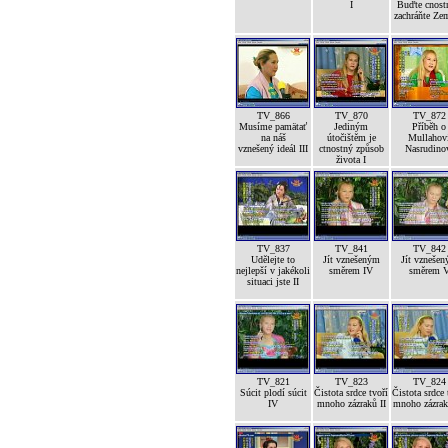
I
Buďte cnost
zachráňte Ze
TV_866
TV_870
TV_872
Musíme pamätať
Jediným
Příběh o
na náš
útočištěm je
Mullahov
vznešený ideál III
ctnostný způsob
Nasrudino
života I
TV_837
TV_841
TV_842
Udělejte to
Jít vznešeným
Jít vzneše
nejlepší v jakékoli
směrem IV
směrem 
situaci jste II
TV_821
TV_823
TV_824
Súcit plodí súcit
Čistota srdce tvoří
Čistota srdce 
IV
mnoho zázraků II
mnoho zázrak