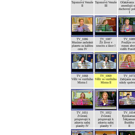
Tajomstvá Venuše
Tajomstvá Venuše
Očakávania 
II
III
zmenšujú n
duchovný po
I
TV_1086
TV_1087
TV_1089
Musíme zachránit
Žít život v
Použijte sv
planetu za každou
soucitu a lásce I
rozum abys
cenu IV
viděli Pravd
TV_1068
TV_1069
TV_1072
Věřit ve vnitřního
Věřit ve vnitřního
Zabíjanie ni
Mistra I
Mistra II
nikdy správ
TV_1051
TV_1052
TV_1054
Zvieratá
Zvieratá
Reinkarna
prispievajú k
prispievajú k
Šákjamun
zdraviu našej
zdraviu našej
Buddhy
planéty IV
planéty V
II