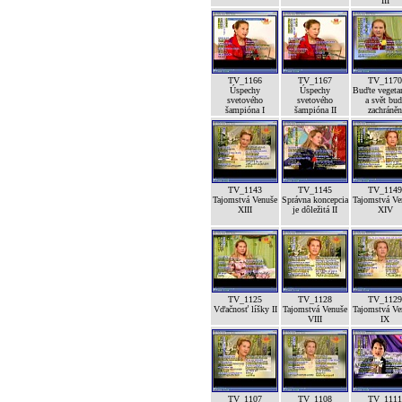
III
TV_1166
TV_1167
TV_1170
Úspechy
Úspechy
Buďte vegeta
svetového
svetového
a svět bud
šampióna I
šampióna II
zachráněn
TV_1143
TV_1145
TV_1149
Tajomstvá Venuše
Správna koncepcia
Tajomstvá Ve
XIII
je dôležitá II
XIV
TV_1125
TV_1128
TV_1129
Vďačnosť líšky II
Tajomstvá Venuše
Tajomstvá Ve
VIII
IX
TV_1107
TV_1108
TV_1111