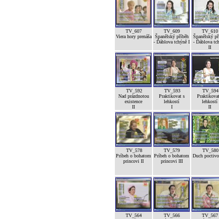
TV_607
TV_609
TV_610
Viera hory prenáša
Španělský příběh
Španělský př
- Ďáblova tchýně I
- Ďáblova tc
II
TV_592
TV_593
TV_594
Nad prázdnotou
Praktikovat s
Praktikovat
existence
lehkostí
lehkostí
II
I
II
TV_578
TV_579
TV_580
Príbeh o bohatom
Príbeh o bohatom
Duch poctivos
princovi II
princovi III
TV_564
TV_566
TV_567