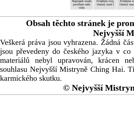
Nepriazeň osudu
Zvládnite svoj
Zvládnite s
posilňuje našu
vlastný osud I
vlastný osud
vieru
Obsah těchto stránek je pro
Nejvyšší M
Veškerá práva jsou vyhrazena. Žádná část
jsou převedeny do českého jazyka v co 
materiálů nebyl upravován, krácen ne
souhlasu Nejvyšší Mistryně Ching Hai. Tí
karmického skutku.
© Nejvyšší Mistry