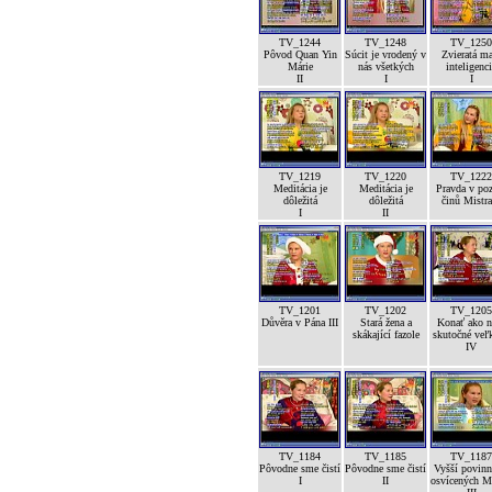
TV_1244
TV_1248
TV_1250
Pôvod Quan Yin
Súcit je vrodený v
Zvieratá m
Márie
nás všetkých
inteligenc
II
I
I
TV_1219
TV_1220
TV_1222
Meditácia je
Meditácia je
Pravda v po
dôležitá
dôležitá
činů Mistra
I
II
TV_1201
TV_1202
TV_1205
Důvěra v Pána III
Stará žena a
Konať ako n
skákající fazole
skutočné veľk
IV
TV_1184
TV_1185
TV_1187
Pôvodne sme čistí
Pôvodne sme čistí
Vyšší povinn
I
II
osvícených M