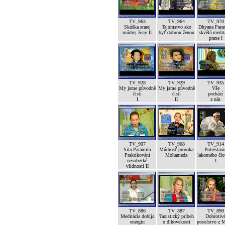
TV_963
TV_964
TV_970
Skúška starej
Tajomstvo ako
Dhyana Para
múdrej ženy II
byť dobrou ženou
skvělá medit
praxe I
TV_928
TV_929
TV_935
My jsme původně
My jsme původně
Vše
čistí
čistí
pochází
I
II
z nás
TV_907
TV_908
TV_914
Sila Paramita
Múdrosť proroka
Potrestani
Praktikování
Mohameda
lakomého člo
nesobecké
I
vlídnosti II
TV_886
TV_887
TV_890
Meditácia dobíja
Taoistický príbeh
Dobrotiv
energiu
o dlhovekosti
posolstvo z 