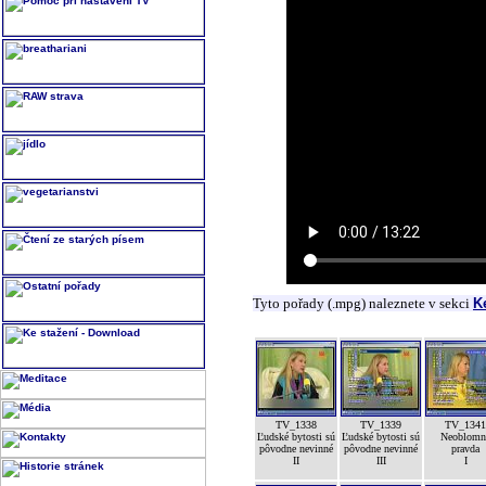
Tyto pořady (.mpg) naleznete v sekci
K
TV_1338
TV_1339
TV_1341
Ľudské bytosti sú
Ľudské bytosti sú
Neoblomn
pôvodne nevinné
pôvodne nevinné
pravda
II
III
I