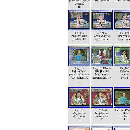
praktikova- nie je
mysli přítele I
mysli přítele
vedecké
III
TV_670
TV_672
TV_676
Znak velkého
Znak velkého
Znak velké
Svatého III
Svatého IV
Svatého 
TV_647
TV_649 Charita
TV_651
Raj na Zemi
dělá jiné lidi
Odhalte
prostrední- ctvom
šťastnými a
pravdu
vege- tariánstva
nebojácnými IV
uvnitř
II
TV_625
TV_628
TV_630 Pod
Majsterkina
Majsterkina
z celého
dovolenka
dovolenka
srdca
II
III
I