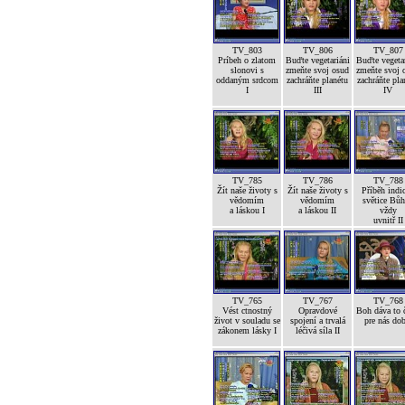
TV_803
TV_806
TV_807
Príbeh o zlatom
Buďte vegetariáni
Buďte vegetar
slonovi s
zmeňte svoj osud
zmeňte svoj 
oddaným srdcom
zachráňte planétu
zachráňte pla
I
III
IV
TV_785
TV_786
TV_788
Žít naše životy s
Žít naše životy s
Příběh indi
vědomím
vědomím
světice Bůh
a láskou I
a láskou II
vždy
uvnitř II
TV_765
TV_767
TV_768
Vést ctnostný
Opravdové
Boh dáva to č
život v souladu se
spojení a trvalá
pre nás dob
zákonem lásky I
léčivá síla II