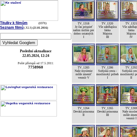
Titulky k filmům
(1371)
TV_1318
TV_1320
TV_1321
Je čas prispieť
Vše zahŕňajúca
Vše zahŕňaj
Seznam filmů
(.XLS)
(21.01.2016)
našim úsilím pre
láska
láska
dobro ostatných
Majstra
Majstra
I
III
IV
Poslední aktualizace
22.05.2024, 12:24
Počet přístupů od 17.5.2011:
7758960
TV_1283
TV_1286
TV_1292
Naše myslenie
Sufijská cesta -
Sufijská ces
môže zmeniť
moslimský pribeh
moslimský pr
vesmír V
I
II
TV_1264
TV_1265
TV_1269
Devátá princezna
Devátá princezna
Naše mysle
II
III
môže zmen
vesmír I