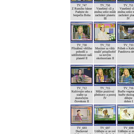
TV_747
TV_750
TV_751
Z Rumiho básne
Vznešený cíl a
Vznešený cí
Padnite do
změna srdce může
změna srdce 
bezpečia Boha
zachránit planetu
zachránit pla
III
IV
TV_730
TV_732
TV_733
Přinášení většího
Musíme sa vždy
Príbeh o Kab
pohodlí a
snažiť prispôsobiť
Panditova de
udržitelnosti naší
sa novým
planetě II
okolnostiam II
TV_712
TV_715
TV_716
Kultivujte seba a
Mějte pozitivní
Buďte vegetar
staňte sa
představy a postoj
buďte ekolog
skutočným
IV
dělejte
človekom II
dobro I
TV_693
TV_697
TV_698
Duchovné
Udělejte si ze své
Udělejte si z