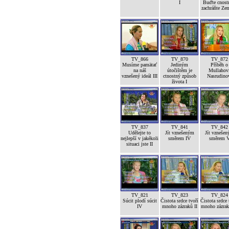
I
Buďte cnost
zachráňte Ze
TV_866
TV_870
TV_872
Musíme pamätať
Jediným
Příběh o
na náš
útočištěm je
Mullahov
vznešený ideál III
ctnostný způsob
Nasrudino
života I
TV_837
TV_841
TV_842
Udělejte to
Jít vznešeným
Jít vzneše
nejlepší v jakékoli
směrem IV
směrem 
situaci jste II
TV_821
TV_823
TV_824
Súcit plodí súcit
Čistota srdce tvoří
Čistota srdce 
IV
mnoho zázraků II
mnoho zázrak