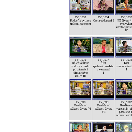
TV_1033
TV_1034
TV_1037
Radosť z bytia so
Cesta oddanosti I
Náš životný 
žijúcim Majstrom
ovplyvňuj
II
životné prost
IV
TV_1016
TV_1017
TV_1019
Dôležitá úloha
Šířit
Král
vodcov a médií
společně poselství
s mnoha tuž
pri zabrzdení
o veganství
I
klimatických
I
zmien III
TV_998
TV_999
TV_1002
Presiahnuť
Presiahnuť
Rozšíreni
ťažkosti života VI
ťažkosti života
vegetarián- s
VII
posolstva 
ochranu život