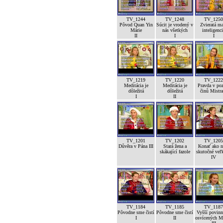
TV_1244
TV_1248
TV_1250
Pôvod Quan Yin
Súcit je vrodený v
Zvieratá m
Márie
nás všetkých
inteligenc
II
I
I
TV_1219
TV_1220
TV_1222
Meditácia je
Meditácia je
Pravda v po
dôležitá
dôležitá
činů Mistra
I
II
TV_1201
TV_1202
TV_1205
Důvěra v Pána III
Stará žena a
Konať ako n
skákající fazole
skutočné veľk
IV
TV_1184
TV_1185
TV_1187
Pôvodne sme čistí
Pôvodne sme čistí
Vyšší povinn
I
II
osvícených M