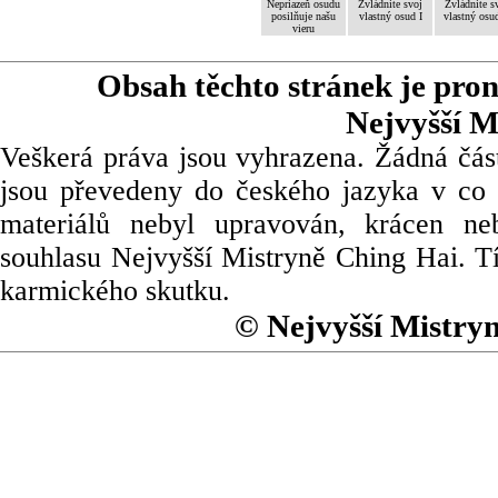
Nepriazeň osudu
Zvládnite svoj
Zvládnite s
posilňuje našu
vlastný osud I
vlastný osud
vieru
Obsah těchto stránek je pro
Nejvyšší M
Veškerá práva jsou vyhrazena. Žádná část
jsou převedeny do českého jazyka v co 
materiálů nebyl upravován, krácen ne
souhlasu Nejvyšší Mistryně Ching Hai. Tí
karmického skutku.
© Nejvyšší Mistry