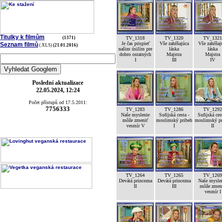
Titulky k filmům
(1371)
TV_1318
TV_1320
TV_1321
Je čas prispieť
Vše zahŕňajúca
Vše zahŕňaj
Seznam filmů
(.XLS)
(21.01.2016)
našim úsilím pre
láska
láska
dobro ostatných
Majstra
Majstra
I
III
IV
Poslední aktualizace
22.05.2024, 12:24
Počet přístupů od 17.5.2011:
7756333
TV_1283
TV_1286
TV_1292
Naše myslenie
Sufijská cesta -
Sufijská ces
môže zmeniť
moslimský pribeh
moslimský pr
vesmír V
I
II
TV_1264
TV_1265
TV_1269
Devátá princezna
Devátá princezna
Naše mysle
II
III
môže zmen
vesmír I