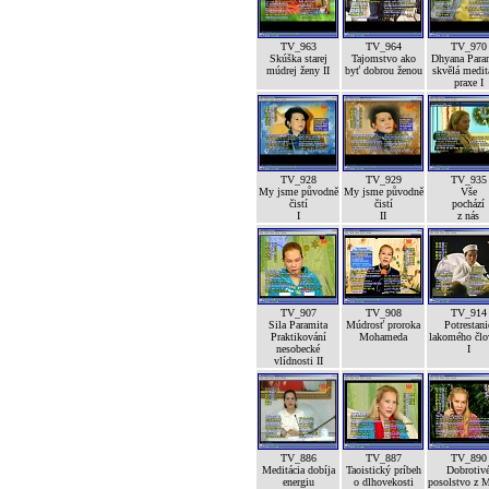
TV_963
TV_964
TV_970
Skúška starej
Tajomstvo ako
Dhyana Para
múdrej ženy II
byť dobrou ženou
skvělá medit
praxe I
TV_928
TV_929
TV_935
My jsme původně
My jsme původně
Vše
čistí
čistí
pochází
I
II
z nás
TV_907
TV_908
TV_914
Sila Paramita
Múdrosť proroka
Potrestani
Praktikování
Mohameda
lakomého člo
nesobecké
I
vlídnosti II
TV_886
TV_887
TV_890
Meditácia dobíja
Taoistický príbeh
Dobrotiv
energiu
o dlhovekosti
posolstvo z 