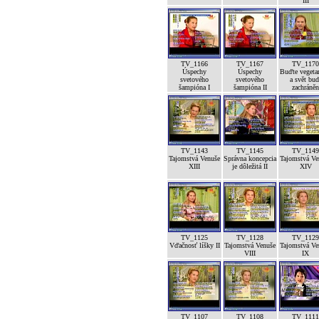
III
TV_1166
TV_1167
TV_1170
Úspechy
Úspechy
Buďte vegeta
svetového
svetového
a svět bud
šampióna I
šampióna II
zachráněn
TV_1143
TV_1145
TV_1149
Tajomstvá Venuše
Správna koncepcia
Tajomstvá Ve
XIII
je dôležitá II
XIV
TV_1125
TV_1128
TV_1129
Vďačnosť líšky II
Tajomstvá Venuše
Tajomstvá Ve
VIII
IX
TV_1107
TV_1108
TV_1111