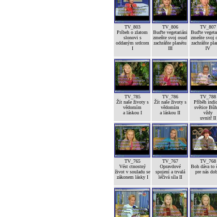
TV_803
TV_806
TV_807
Príbeh o zlatom
Buďte vegetariáni
Buďte vegetar
slonovi s
zmeňte svoj osud
zmeňte svoj 
oddaným srdcom
zachráňte planétu
zachráňte pla
I
III
IV
TV_785
TV_786
TV_788
Žít naše životy s
Žít naše životy s
Příběh indi
vědomím
vědomím
světice Bůh
a láskou I
a láskou II
vždy
uvnitř II
TV_765
TV_767
TV_768
Vést ctnostný
Opravdové
Boh dáva to č
život v souladu se
spojení a trvalá
pre nás dob
zákonem lásky I
léčivá síla II