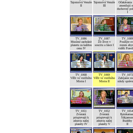
Tajomstvá Venuše
Tajomstvá Venuše
Očakávania 
II
III
zmenšujú n
duchovný po
I
TV_1086
TV_1087
TV_1089
Musíme zachránit
Žít život v
Použijte sv
planetu za každou
soucitu a lásce I
rozum abys
cenu IV
viděli Pravd
TV_1068
TV_1069
TV_1072
Věřit ve vnitřního
Věřit ve vnitřního
Zabíjanie ni
Mistra I
Mistra II
nikdy správ
TV_1051
TV_1052
TV_1054
Zvieratá
Zvieratá
Reinkarna
prispievajú k
prispievajú k
Šákjamun
zdraviu našej
zdraviu našej
Buddhy
planéty IV
planéty V
II