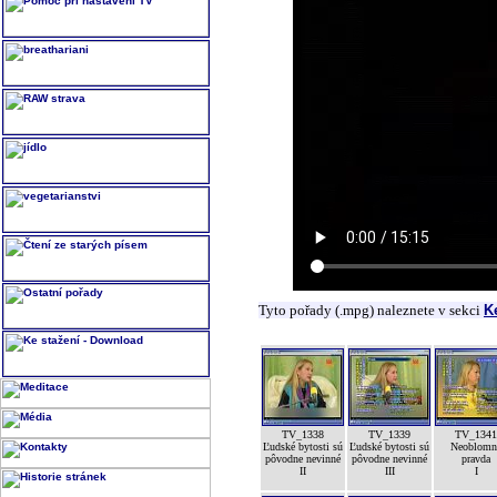
Tyto pořady (.mpg) naleznete v sekci
K
TV_1338
TV_1339
TV_1341
Ľudské bytosti sú
Ľudské bytosti sú
Neoblomn
pôvodne nevinné
pôvodne nevinné
pravda
II
III
I