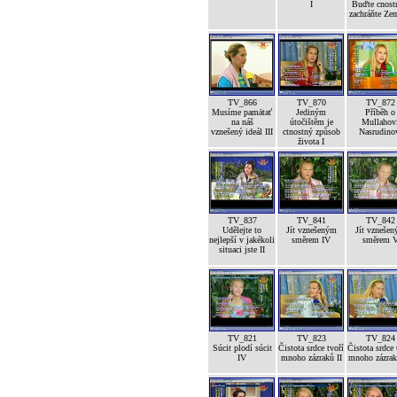
I
Buďte cnost
zachráňte Ze
TV_866
TV_870
TV_872
Musíme pamätať
Jediným
Příběh o
na náš
útočištěm je
Mullahov
vznešený ideál III
ctnostný způsob
Nasrudino
života I
TV_837
TV_841
TV_842
Udělejte to
Jít vznešeným
Jít vzneše
nejlepší v jakékoli
směrem IV
směrem 
situaci jste II
TV_821
TV_823
TV_824
Súcit plodí súcit
Čistota srdce tvoří
Čistota srdce 
IV
mnoho zázraků II
mnoho zázrak