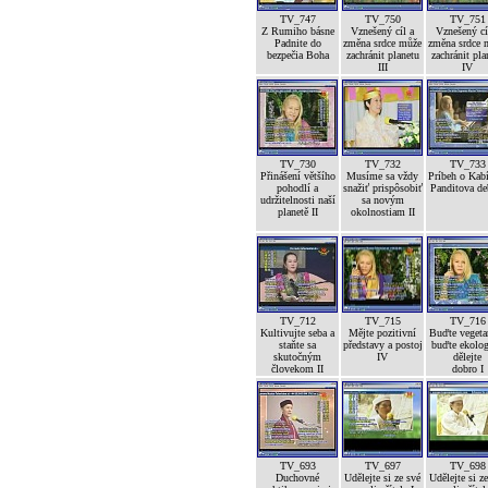
TV_747
TV_750
TV_751
Z Rumiho básne
Vznešený cíl a
Vznešený cí
Padnite do
změna srdce může
změna srdce 
bezpečia Boha
zachránit planetu
zachránit pla
III
IV
TV_730
TV_732
TV_733
Přinášení většího
Musíme sa vždy
Príbeh o Kab
pohodlí a
snažiť prispôsobiť
Panditova de
udržitelnosti naší
sa novým
planetě II
okolnostiam II
TV_712
TV_715
TV_716
Kultivujte seba a
Mějte pozitivní
Buďte vegetar
staňte sa
představy a postoj
buďte ekolog
skutočným
IV
dělejte
človekom II
dobro I
TV_693
TV_697
TV_698
Duchovné
Udělejte si ze své
Udělejte si z