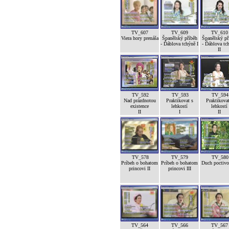
TV_607
TV_609
TV_610
Viera hory prenáša
Španělský příběh
Španělský př
- Ďáblova tchýně I
- Ďáblova tc
II
TV_592
TV_593
TV_594
Nad prázdnotou
Praktikovat s
Praktikovat
existence
lehkostí
lehkostí
II
I
II
TV_578
TV_579
TV_580
Príbeh o bohatom
Príbeh o bohatom
Duch poctivos
princovi II
princovi III
TV_564
TV_566
TV_567