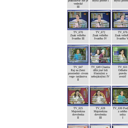
praktikova- nie je
mysli přítele I
mysli přítele
vedecké
III
TV_670
TV_672
TV_676
Znak velkého
Znak velkého
Znak velké
Svatého III
Svatého IV
Svatého 
TV_647
TV_649 Charita
TV_651
Raj na Zemi
dělá jiné lidi
Odhalte
prostrední- ctvom
šťastnými a
pravdu
vege- tariánstva
nebojácnými IV
uvnitř
II
TV_625
TV_628
TV_630 Pod
Majsterkina
Majsterkina
z celého
dovolenka
dovolenka
srdca
II
III
I