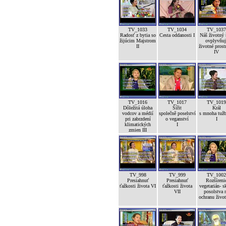
TV_1033
TV_1034
TV_1037
Radosť z bytia so
Cesta oddanosti I
Náš životný 
žijúcim Majstrom
ovplyvňuj
II
životné prost
IV
TV_1016
TV_1017
TV_1019
Dôležitá úloha
Šířit
Král
vodcov a médií
společně poselství
s mnoha tuž
pri zabrzdení
o veganství
I
klimatických
I
zmien III
TV_998
TV_999
TV_1002
Presiahnuť
Presiahnuť
Rozšíreni
ťažkosti života VI
ťažkosti života
vegetarián- s
VII
posolstva 
ochranu život