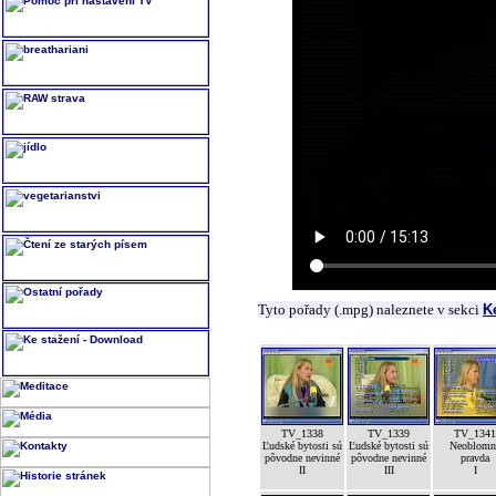
Tyto pořady (.mpg) naleznete v sekci
K
TV_1338
TV_1339
TV_1341
Ľudské bytosti sú
Ľudské bytosti sú
Neoblomn
pôvodne nevinné
pôvodne nevinné
pravda
II
III
I