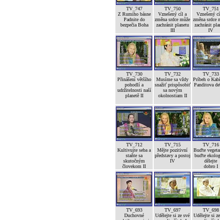
TV_747
TV_750
TV_751
Z Rumiho básne
Vznešený cíl a
Vznešený cí
Padnite do
změna srdce může
změna srdce 
bezpečia Boha
zachránit planetu
zachránit pla
III
IV
TV_730
TV_732
TV_733
Přinášení většího
Musíme sa vždy
Príbeh o Kab
pohodlí a
snažiť prispôsobiť
Panditova de
udržitelnosti naší
sa novým
planetě II
okolnostiam II
TV_712
TV_715
TV_716
Kultivujte seba a
Mějte pozitivní
Buďte vegetar
staňte sa
představy a postoj
buďte ekolog
skutočným
IV
dělejte
človekom II
dobro I
TV_693
TV_697
TV_698
Duchovné
Udělejte si ze své
Udělejte si z