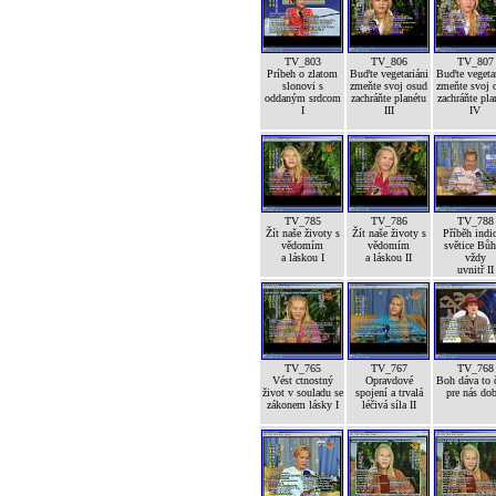
TV_803
TV_806
TV_807
Príbeh o zlatom
Buďte vegetariáni
Buďte vegetar
slonovi s
zmeňte svoj osud
zmeňte svoj 
oddaným srdcom
zachráňte planétu
zachráňte pla
I
III
IV
TV_785
TV_786
TV_788
Žít naše životy s
Žít naše životy s
Příběh indi
vědomím
vědomím
světice Bůh
a láskou I
a láskou II
vždy
uvnitř II
TV_765
TV_767
TV_768
Vést ctnostný
Opravdové
Boh dáva to č
život v souladu se
spojení a trvalá
pre nás dob
zákonem lásky I
léčivá síla II