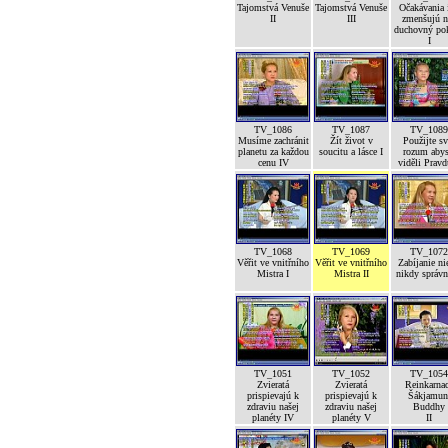
Tajomstvá Venuše
Tajomstvá Venuše
Očakávania 
II
III
zmenšujú n
duchovný po
I
TV_1086
TV_1087
TV_1089
Musíme zachránit
Žít život v
Použijte sv
planetu za každou
soucitu a lásce I
rozum abys
cenu IV
viděli Pravd
TV_1068
TV_1069
TV_1072
Věřit ve vnitřního
Věřit ve vnitřního
Zabíjanie ni
Mistra I
Mistra II
nikdy správ
TV_1051
TV_1052
TV_1054
Zvieratá
Zvieratá
Reinkarna
prispievajú k
prispievajú k
Šákjamun
zdraviu našej
zdraviu našej
Buddhy
planéty IV
planéty V
II