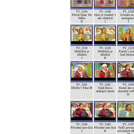
TV_1244
TV_1248
TV_1250
Pôvod Quan Yin
Súcit je vrodený v
Zvieratá m
Márie
nás všetkých
inteligenc
II
I
I
TV_1219
TV_1220
TV_1222
Meditácia je
Meditácia je
Pravda v po
dôležitá
dôležitá
činů Mistra
I
II
TV_1201
TV_1202
TV_1205
Důvěra v Pána III
Stará žena a
Konať ako n
skákající fazole
skutočné veľk
IV
TV_1184
TV_1185
TV_1187
Pôvodne sme čistí
Pôvodne sme čistí
Vyšší povinn
I
II
osvícených M