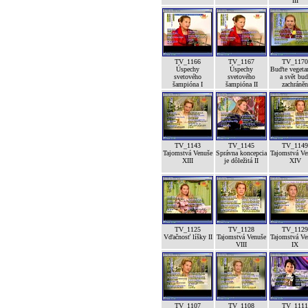
III
TV_1166
TV_1167
TV_1170
Úspechy
Úspechy
Buďte vegeta
svetového
svetového
a svět bud
šampióna I
šampióna II
zachráněn
TV_1143
TV_1145
TV_1149
Tajomstvá Venuše
Správna koncepcia
Tajomstvá Ve
XIII
je dôležitá II
XIV
TV_1125
TV_1128
TV_1129
Vďačnosť líšky II
Tajomstvá Venuše
Tajomstvá Ve
VIII
IX
TV_1107
TV_1108
TV_1111