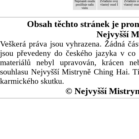
Nepriazeň osudu
Zvládnite svoj
Zvládnite s
posilňuje našu
vlastný osud I
vlastný osud
vieru
Obsah těchto stránek je pro
Nejvyšší M
Veškerá práva jsou vyhrazena. Žádná část
jsou převedeny do českého jazyka v co 
materiálů nebyl upravován, krácen ne
souhlasu Nejvyšší Mistryně Ching Hai. Tí
karmického skutku.
© Nejvyšší Mistry