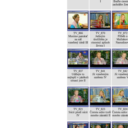
I
Buďte cnost
zachráňte Ze
TV_866
TV_870
TV_872
Musíme pamätať
Jediným
Příběh o
na náš
útočištěm je
Mullahov
vznešený ideál III
ctnostný způsob
Nasrudino
života I
TV_837
TV_841
TV_842
Udělejte to
Jít vznešeným
Jít vzneše
nejlepší v jakékoli
směrem IV
směrem 
situaci jste II
TV_821
TV_823
TV_824
Súcit plodí súcit
Čistota srdce tvoří
Čistota srdce 
IV
mnoho zázraků II
mnoho zázrak