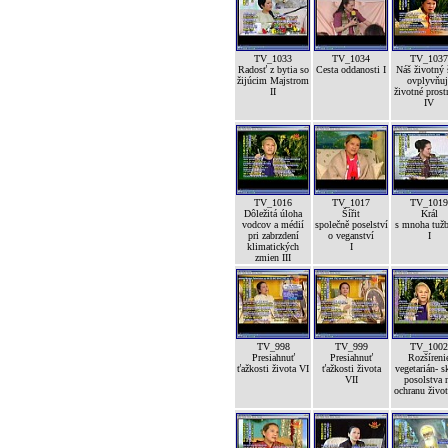
TV_1033
TV_1034
TV_1037
Radosť z bytia so
Cesta oddanosti I
Náš životný 
žijúcim Majstrom
ovplyvňuj
II
životné prost
IV
TV_1016
TV_1017
TV_1019
Dôležitá úloha
Šířit
Král
vodcov a médií
společně poselství
s mnoha tuž
pri zabrzdení
o veganství
I
klimatických
I
zmien III
TV_998
TV_999
TV_1002
Presiahnuť
Presiahnuť
Rozšíreni
ťažkosti života VI
ťažkosti života
vegetarián- s
VII
posolstva 
ochranu život