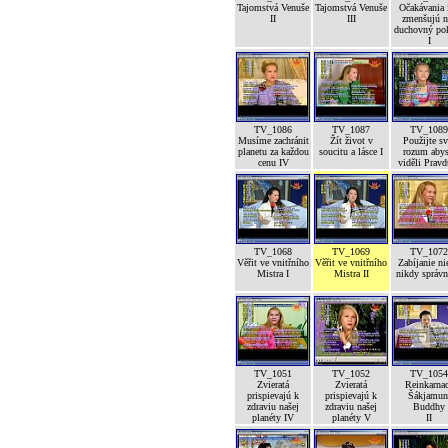
Tajomstvá Venuše
Tajomstvá Venuše
Očakávania 
II
III
zmenšujú n
duchovný po
I
TV_1086
TV_1087
TV_1089
Musíme zachránit
Žít život v
Použijte sv
planetu za každou
soucitu a lásce I
rozum abys
cenu IV
viděli Pravd
TV_1068
TV_1069
TV_1072
Věřit ve vnitřního
Věřit ve vnitřního
Zabíjanie ni
Mistra I
Mistra II
nikdy správ
TV_1051
TV_1052
TV_1054
Zvieratá
Zvieratá
Reinkarna
prispievajú k
prispievajú k
Šákjamun
zdraviu našej
zdraviu našej
Buddhy
planéty IV
planéty V
II