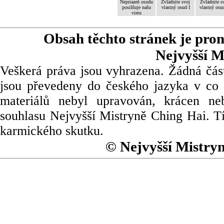
Nepriazeň osudu
Zvládnite svoj
Zvládnite s
posilňuje našu
vlastný osud I
vlastný osud
vieru
Obsah těchto stránek je pro
Nejvyšší M
Veškerá práva jsou vyhrazena. Žádná část
jsou převedeny do českého jazyka v co 
materiálů nebyl upravován, krácen ne
souhlasu Nejvyšší Mistryně Ching Hai. Tí
karmického skutku.
© Nejvyšší Mistry