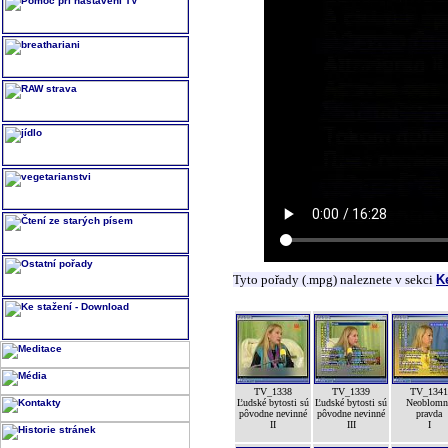
Tyto pořady (.mpg) naleznete v sekci
K
TV_1338
TV_1339
TV_1341
Ľudské bytosti sú
Ľudské bytosti sú
Neoblomn
pôvodne nevinné
pôvodne nevinné
pravda
II
III
I