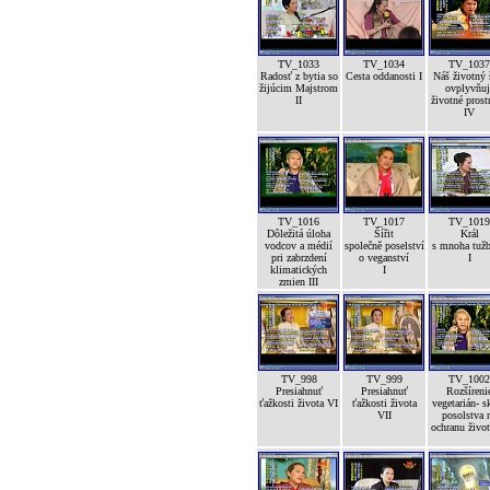
TV_1033
TV_1034
TV_1037
Radosť z bytia so
Cesta oddanosti I
Náš životný 
žijúcim Majstrom
ovplyvňuj
II
životné prost
IV
TV_1016
TV_1017
TV_1019
Dôležitá úloha
Šířit
Král
vodcov a médií
společně poselství
s mnoha tuž
pri zabrzdení
o veganství
I
klimatických
I
zmien III
TV_998
TV_999
TV_1002
Presiahnuť
Presiahnuť
Rozšíreni
ťažkosti života VI
ťažkosti života
vegetarián- s
VII
posolstva 
ochranu život