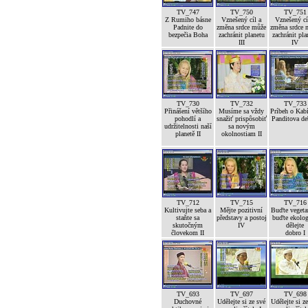
TV_747
TV_750
TV_751
Z Rumiho básne
Vznešený cíl a
Vznešený cí
Padnite do
změna srdce může
změna srdce 
bezpečia Boha
zachránit planetu
zachránit pla
III
IV
TV_730
TV_732
TV_733
Přinášení většího
Musíme sa vždy
Príbeh o Kab
pohodlí a
snažiť prispôsobiť
Panditova de
udržitelnosti naší
sa novým
planetě II
okolnostiam II
TV_712
TV_715
TV_716
Kultivujte seba a
Mějte pozitivní
Buďte vegetar
staňte sa
představy a postoj
buďte ekolog
skutočným
IV
dělejte
človekom II
dobro I
TV_693
TV_697
TV_698
Duchovné
Udělejte si ze své
Udělejte si z