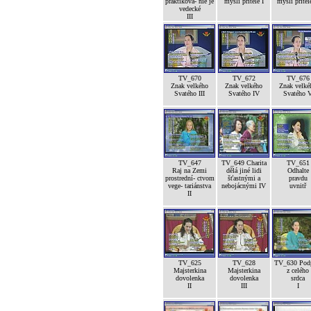
praktikova- nie je
mysli přítele I
mysli přítele
vedecké
III
TV_670
TV_672
TV_676
Znak velkého
Znak velkého
Znak velké
Svatého III
Svatého IV
Svatého 
TV_647
TV_649 Charita
TV_651
Raj na Zemi
dělá jiné lidi
Odhalte
prostrední- ctvom
šťastnými a
pravdu
vege- tariánstva
nebojácnými IV
uvnitř
II
TV_625
TV_628
TV_630 Pod
Majsterkina
Majsterkina
z celého
dovolenka
dovolenka
srdca
II
III
I