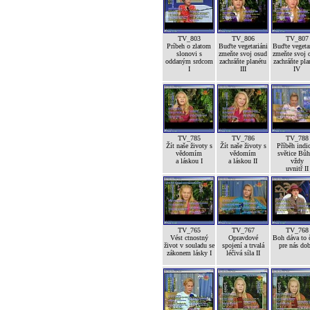
TV_803
TV_806
TV_807
Príbeh o zlatom
Buďte vegetariáni
Buďte vegetar
slonovi s
zmeňte svoj osud
zmeňte svoj 
oddaným srdcom
zachráňte planétu
zachráňte pla
I
III
IV
TV_785
TV_786
TV_788
Žít naše životy s
Žít naše životy s
Příběh indi
vědomím
vědomím
světice Bůh
a láskou I
a láskou II
vždy
uvnitř II
TV_765
TV_767
TV_768
Vést ctnostný
Opravdové
Boh dáva to č
život v souladu se
spojení a trvalá
pre nás dob
zákonem lásky I
léčivá síla II