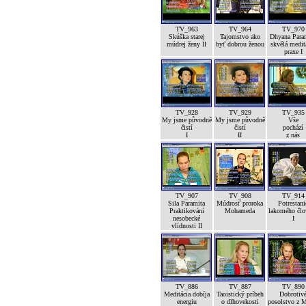
TV_963
TV_964
TV_970
Skúška starej
Tajomstvo ako
Dhyana Para
múdrej ženy II
byť dobrou ženou
skvělá medit
praxe I
TV_928
TV_929
TV_935
My jsme původně
My jsme původně
Vše
čistí
čistí
pochází
I
II
z nás
TV_907
TV_908
TV_914
Sila Paramita
Múdrosť proroka
Potrestani
Praktikování
Mohameda
lakomého člo
nesobecké
I
vlídnosti II
TV_886
TV_887
TV_890
Meditácia dobíja
Taoistický príbeh
Dobrotiv
energiu
o dlhovekosti
posolstvo z 