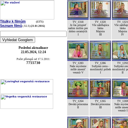
Titulky k filmům
(1371)
TV_1318
TV_1320
TV_1321
Je čas prispieť
Vše zahŕňajúca
Vše zahŕňaj
Seznam filmů
(.XLS)
(21.01.2016)
našim úsilím pre
láska
láska
dobro ostatných
Majstra
Majstra
I
III
IV
Poslední aktualizace
22.05.2024, 12:24
Počet přístupů od 17.5.2011:
7755730
TV_1283
TV_1286
TV_1292
Naše myslenie
Sufijská cesta -
Sufijská ces
môže zmeniť
moslimský pribeh
moslimský pr
vesmír V
I
II
TV_1264
TV_1265
TV_1269
Devátá princezna
Devátá princezna
Naše mysle
II
III
môže zmen
vesmír I