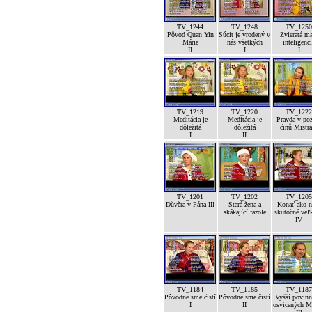
TV_1244
TV_1248
TV_1250
Pôvod Quan Yin
Súcit je vrodený v
Zvieratá m
Márie
nás všetkých
inteligenc
II
I
I
TV_1219
TV_1220
TV_1222
Meditácia je
Meditácia je
Pravda v po
dôležitá
dôležitá
činů Mistra
I
II
TV_1201
TV_1202
TV_1205
Důvěra v Pána III
Stará žena a
Konať ako n
skákající fazole
skutočné veľk
IV
TV_1184
TV_1185
TV_1187
Pôvodne sme čistí
Pôvodne sme čistí
Vyšší povinn
I
II
osvícených M