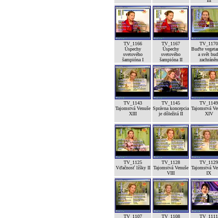
III
TV_1166
TV_1167
TV_1170
Úspechy
Úspechy
Buďte vegeta
svetového
svetového
a svět bud
šampióna I
šampióna II
zachráněn
TV_1143
TV_1145
TV_1149
Tajomstvá Venuše
Správna koncepcia
Tajomstvá Ve
XIII
je dôležitá II
XIV
TV_1125
TV_1128
TV_1129
Vďačnosť líšky II
Tajomstvá Venuše
Tajomstvá Ve
VIII
IX
TV_1107
TV_1108
TV_1111