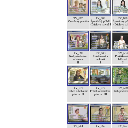
TV_607
TV_609
TV_610
Viera hory prenáša
Španělský příběh
Španělský př
- Ďáblova tchýně I
- Ďáblova tc
II
TV_592
TV_593
TV_594
Nad prázdnotou
Praktikovat s
Praktikovat
existence
lehkostí
lehkostí
II
I
II
TV_578
TV_579
TV_580
Príbeh o bohatom
Príbeh o bohatom
Duch poctivos
princovi II
princovi III
TV_564
TV_566
TV_567