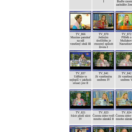
I
Buďte cnost
zachráňte Ze
TV_866
TV_870
TV_872
Musíme pamätať
Jediným
Příběh o
na náš
útočištěm je
Mullahov
vznešený ideál III
ctnostný způsob
Nasrudino
života I
TV_837
TV_841
TV_842
Udělejte to
Jít vznešeným
Jít vzneše
nejlepší v jakékoli
směrem IV
směrem 
situaci jste II
TV_821
TV_823
TV_824
Súcit plodí súcit
Čistota srdce tvoří
Čistota srdce 
IV
mnoho zázraků II
mnoho zázrak