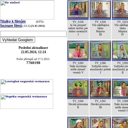
Titulky k filmům
(1371)
TV_1318
TV_1320
TV_1321
Je čas prispieť
Vše zahŕňajúca
Vše zahŕňaj
Seznam filmů
(.XLS)
(21.01.2016)
našim úsilím pre
láska
láska
dobro ostatných
Majstra
Majstra
I
III
IV
Poslední aktualizace
22.05.2024, 12:24
Počet přístupů od 17.5.2011:
7760198
TV_1283
TV_1286
TV_1292
Naše myslenie
Sufijská cesta -
Sufijská ces
môže zmeniť
moslimský pribeh
moslimský pr
vesmír V
I
II
TV_1264
TV_1265
TV_1269
Devátá princezna
Devátá princezna
Naše mysle
II
III
môže zmen
vesmír I