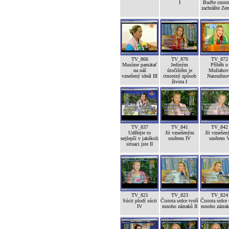
I
Buďte cnost
zachráňte Ze
TV_866
TV_870
TV_872
Musíme pamätať
Jediným
Příběh o
na náš
útočištěm je
Mullahov
vznešený ideál III
ctnostný způsob
Nasrudino
života I
TV_837
TV_841
TV_842
Udělejte to
Jít vznešeným
Jít vzneše
nejlepší v jakékoli
směrem IV
směrem 
situaci jste II
TV_821
TV_823
TV_824
Súcit plodí súcit
Čistota srdce tvoří
Čistota srdce 
IV
mnoho zázraků II
mnoho zázrak