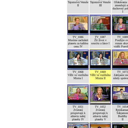
Tajomstvá Venuše
Tajomstvá Venuše
Očakávania 
II
III
zmenšujú n
duchovný po
I
TV_1086
TV_1087
TV_1089
Musíme zachránit
Žít život v
Použijte sv
planetu za každou
soucitu a lásce I
rozum abys
cenu IV
viděli Pravd
TV_1068
TV_1069
TV_1072
Věřit ve vnitřního
Věřit ve vnitřního
Zabíjanie ni
Mistra I
Mistra II
nikdy správ
TV_1051
TV_1052
TV_1054
Zvieratá
Zvieratá
Reinkarna
prispievajú k
prispievajú k
Šákjamun
zdraviu našej
zdraviu našej
Buddhy
planéty IV
planéty V
II