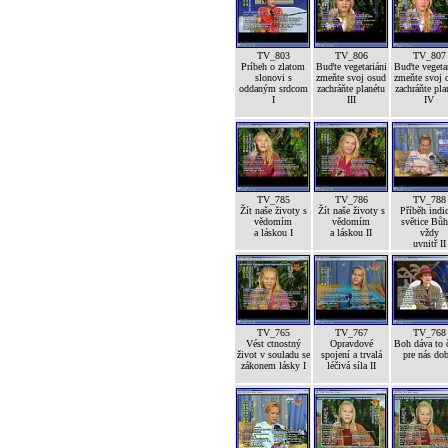
TV_803
TV_806
TV_807
Príbeh o zlatom
Buďte vegetariáni
Buďte vegetar
slonovi s
zmeňte svoj osud
zmeňte svoj 
oddaným srdcom
zachráňte planétu
zachráňte pla
I
III
IV
TV_785
TV_786
TV_788
Žít naše životy s
Žít naše životy s
Příběh indi
vědomím
vědomím
světice Bůh
a láskou I
a láskou II
vždy
uvnitř II
TV_765
TV_767
TV_768
Vést ctnostný
Opravdové
Boh dáva to č
život v souladu se
spojení a trvalá
pre nás dob
zákonem lásky I
léčivá síla II