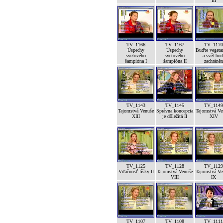
III
TV_1166
TV_1167
TV_1170
Úspechy
Úspechy
Buďte vegeta
svetového
svetového
a svět bud
šampióna I
šampióna II
zachráněn
TV_1143
TV_1145
TV_1149
Tajomstvá Venuše
Správna koncepcia
Tajomstvá Ve
XIII
je dôležitá II
XIV
TV_1125
TV_1128
TV_1129
Vďačnosť líšky II
Tajomstvá Venuše
Tajomstvá Ve
VIII
IX
TV_1107
TV_1108
TV_1111