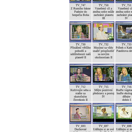
TV_747
TV_750
TV_751
Z Rumiho básne
Vznešený cíl a
Vznešený cí
Padnite do
změna srdce může
změna srdce 
bezpečia Boha
zachránit planetu
zachránit pla
III
IV
TV_730
TV_732
TV_733
Přinášení většího
Musíme sa vždy
Príbeh o Kab
pohodlí a
snažiť prispôsobiť
Panditova de
udržitelnosti naší
sa novým
planetě II
okolnostiam II
TV_712
TV_715
TV_716
Kultivujte seba a
Mějte pozitivní
Buďte vegetar
staňte sa
představy a postoj
buďte ekolog
skutočným
IV
dělejte
človekom II
dobro I
TV_693
TV_697
TV_698
Duchovné
Udělejte si ze své
Udělejte si z