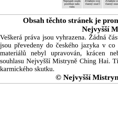
Nepriazeň osudu
Zvládnite svoj
Zvládnite s
posilňuje našu
vlastný osud I
vlastný osud
vieru
Obsah těchto stránek je pro
Nejvyšší M
Veškerá práva jsou vyhrazena. Žádná část
jsou převedeny do českého jazyka v co 
materiálů nebyl upravován, krácen ne
souhlasu Nejvyšší Mistryně Ching Hai. Tí
karmického skutku.
© Nejvyšší Mistry