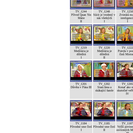
TV_1244
TV_1248
TV_1250
Pôvod Quan Yin
Súcit je vrodený v
Zvieratá m
Márie
nás všetkých
inteligenc
II
I
I
TV_1219
TV_1220
TV_1222
Meditácia je
Meditácia je
Pravda v po
dôležitá
dôležitá
činů Mistra
I
II
TV_1201
TV_1202
TV_1205
Důvěra v Pána III
Stará žena a
Konať ako n
skákající fazole
skutočné veľk
IV
TV_1184
TV_1185
TV_1187
Pôvodne sme čistí
Pôvodne sme čistí
Vyšší povinn
I
II
osvícených M