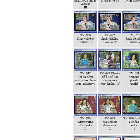
praktikova- nie je
mysli přítele I
mysli přítele
vedecké
III
TV_670
TV_672
TV_676
Znak velkého
Znak velkého
Znak velké
Svatého III
Svatého IV
Svatého 
TV_647
TV_649 Charita
TV_651
Raj na Zemi
dělá jiné lidi
Odhalte
prostrední- ctvom
šťastnými a
pravdu
vege- tariánstva
nebojácnými IV
uvnitř
II
TV_625
TV_628
TV_630 Pod
Majsterkina
Majsterkina
z celého
dovolenka
dovolenka
srdca
II
III
I