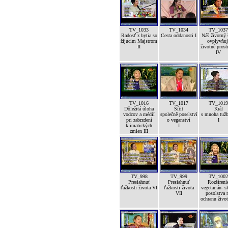
TV_1033
TV_1034
TV_1037
Radosť z bytia so
Cesta oddanosti I
Náš životný 
žijúcim Majstrom
ovplyvňuj
II
životné prost
IV
TV_1016
TV_1017
TV_1019
Dôležitá úloha
Šířit
Král
vodcov a médií
společně poselství
s mnoha tuž
pri zabrzdení
o veganství
I
klimatických
I
zmien III
TV_998
TV_999
TV_1002
Presiahnuť
Presiahnuť
Rozšíreni
ťažkosti života VI
ťažkosti života
vegetarián- s
VII
posolstva 
ochranu život