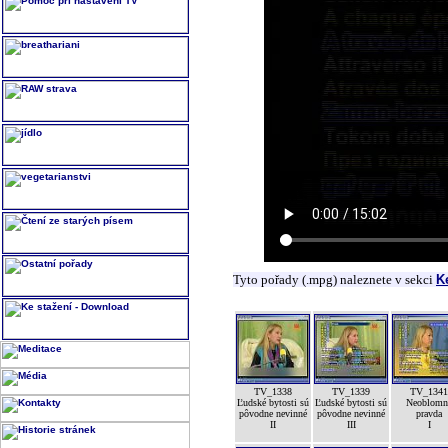
Tyto pořady (.mpg) naleznete v sekci
K
TV_1338
TV_1339
TV_1341
Ľudské bytosti sú
Ľudské bytosti sú
Neoblomn
pôvodne nevinné
pôvodne nevinné
pravda
II
III
I