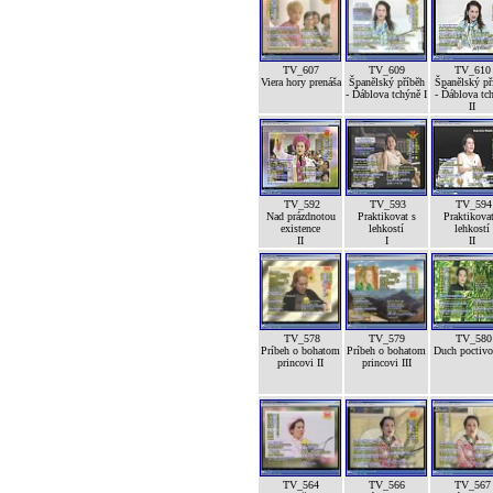
TV_607
TV_609
TV_610
Viera hory prenáša
Španělský příběh
Španělský př
- Ďáblova tchýně I
- Ďáblova tc
II
TV_592
TV_593
TV_594
Nad prázdnotou
Praktikovat s
Praktikovat
existence
lehkostí
lehkostí
II
I
II
TV_578
TV_579
TV_580
Príbeh o bohatom
Príbeh o bohatom
Duch poctivos
princovi II
princovi III
TV_564
TV_566
TV_567