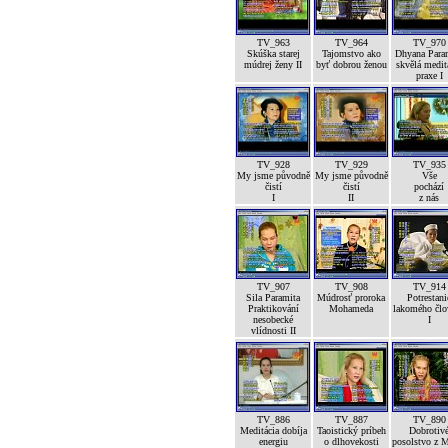
TV_963
TV_964
TV_970
Skúška starej
Tajomstvo ako
Dhyana Para
múdrej ženy II
byť dobrou ženou
skvělá medit
praxe I
TV_928
TV_929
TV_935
My jsme původně
My jsme původně
Vše
čistí
čistí
pochází
I
II
z nás
TV_907
TV_908
TV_914
Sila Paramita
Múdrosť proroka
Potrestani
Praktikování
Mohameda
lakomého člo
nesobecké
I
vlídnosti II
TV_886
TV_887
TV_890
Meditácia dobíja
Taoistický príbeh
Dobrotiv
energiu
o dlhovekosti
posolstvo z 