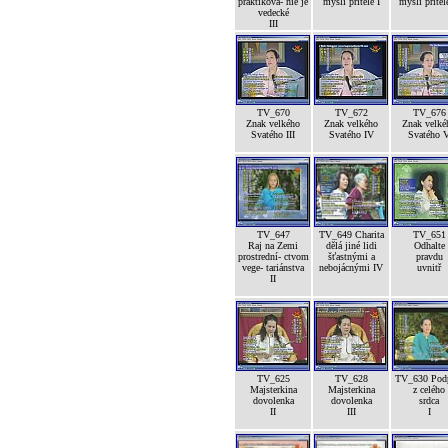
praktikova- nie je
mysli přítele I
mysli přítele
vedecké
III
TV_670
TV_672
TV_676
Znak velkého
Znak velkého
Znak velké
Svatého III
Svatého IV
Svatého 
TV_647
TV_649 Charita
TV_651
Raj na Zemi
dělá jiné lidi
Odhalte
prostrední- ctvom
šťastnými a
pravdu
vege- tariánstva
nebojácnými IV
uvnitř
II
TV_625
TV_628
TV_630 Pod
Majsterkina
Majsterkina
z celého
dovolenka
dovolenka
srdca
II
III
I