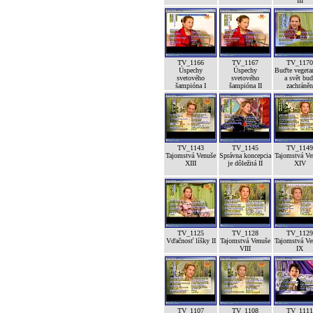
III
TV_1166
TV_1167
TV_1170
Úspechy
Úspechy
Buďte vegeta
svetového
svetového
a svět bud
šampióna I
šampióna II
zachráněn
TV_1143
TV_1145
TV_1149
Tajomstvá Venuše
Správna koncepcia
Tajomstvá Ve
XIII
je dôležitá II
XIV
TV_1125
TV_1128
TV_1129
Vďačnosť líšky II
Tajomstvá Venuše
Tajomstvá Ve
VIII
IX
TV_1107
TV_1108
TV_1111