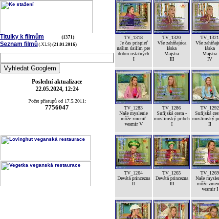
Titulky k filmům
(1371)
TV_1318
TV_1320
TV_1321
Je čas prispieť
Vše zahŕňajúca
Vše zahŕňaj
Seznam filmů
(.XLS)
(21.01.2016)
našim úsilím pre
láska
láska
dobro ostatných
Majstra
Majstra
I
III
IV
Poslední aktualizace
22.05.2024, 12:24
Počet přístupů od 17.5.2011:
7756047
TV_1283
TV_1286
TV_1292
Naše myslenie
Sufijská cesta -
Sufijská ces
môže zmeniť
moslimský pribeh
moslimský pr
vesmír V
I
II
TV_1264
TV_1265
TV_1269
Devátá princezna
Devátá princezna
Naše mysle
II
III
môže zmen
vesmír I