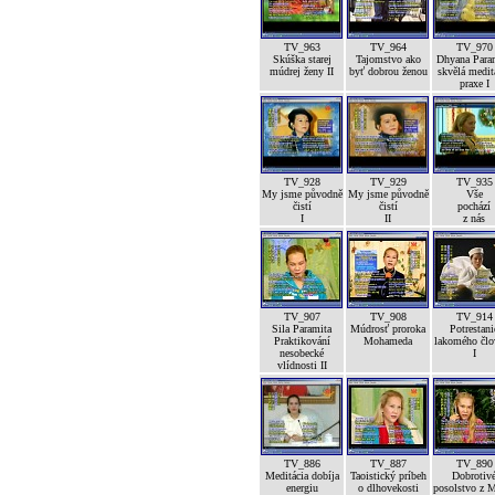
TV_963
TV_964
TV_970
Skúška starej
Tajomstvo ako
Dhyana Para
múdrej ženy II
byť dobrou ženou
skvělá medit
praxe I
TV_928
TV_929
TV_935
My jsme původně
My jsme původně
Vše
čistí
čistí
pochází
I
II
z nás
TV_907
TV_908
TV_914
Sila Paramita
Múdrosť proroka
Potrestani
Praktikování
Mohameda
lakomého člo
nesobecké
I
vlídnosti II
TV_886
TV_887
TV_890
Meditácia dobíja
Taoistický príbeh
Dobrotiv
energiu
o dlhovekosti
posolstvo z 