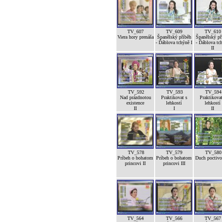
TV_607
TV_609
TV_610
Viera hory prenáša
Španělský příběh
Španělský př
- Ďáblova tchýně I
- Ďáblova tc
II
TV_592
TV_593
TV_594
Nad prázdnotou
Praktikovat s
Praktikovat
existence
lehkostí
lehkostí
II
I
II
TV_578
TV_579
TV_580
Príbeh o bohatom
Príbeh o bohatom
Duch poctivos
princovi II
princovi III
TV_564
TV_566
TV_567