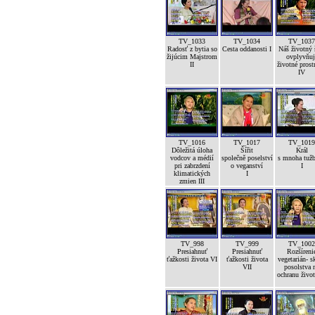
TV_1033
TV_1034
TV_1037
Radosť z bytia so
Cesta oddanosti I
Náš životný 
žijúcim Majstrom
ovplyvňuj
II
životné prost
IV
TV_1016
TV_1017
TV_1019
Dôležitá úloha
Šířit
Král
vodcov a médií
společně poselství
s mnoha tuž
pri zabrzdení
o veganství
I
klimatických
I
zmien III
TV_998
TV_999
TV_1002
Presiahnuť
Presiahnuť
Rozšíreni
ťažkosti života VI
ťažkosti života
vegetarián- s
VII
posolstva 
ochranu život