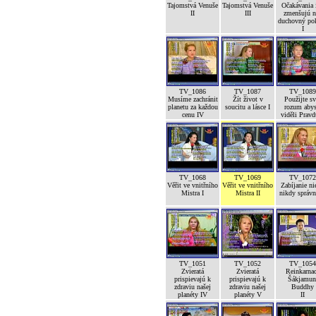
Tajomstvá Venuše
Tajomstvá Venuše
Očakávania 
II
III
zmenšujú n
duchovný po
I
TV_1086
TV_1087
TV_1089
Musíme zachránit
Žít život v
Použijte sv
planetu za každou
soucitu a lásce I
rozum abys
cenu IV
viděli Pravd
TV_1068
TV_1069
TV_1072
Věřit ve vnitřního
Věřit ve vnitřního
Zabíjanie ni
Mistra I
Mistra II
nikdy správ
TV_1051
TV_1052
TV_1054
Zvieratá
Zvieratá
Reinkarna
prispievajú k
prispievajú k
Šákjamun
zdraviu našej
zdraviu našej
Buddhy
planéty IV
planéty V
II