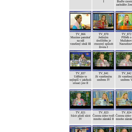
I
Buďte cnost
zachráňte Ze
TV_866
TV_870
TV_872
Musíme pamätať
Jediným
Příběh o
na náš
útočištěm je
Mullahov
vznešený ideál III
ctnostný způsob
Nasrudino
života I
TV_837
TV_841
TV_842
Udělejte to
Jít vznešeným
Jít vzneše
nejlepší v jakékoli
směrem IV
směrem 
situaci jste II
TV_821
TV_823
TV_824
Súcit plodí súcit
Čistota srdce tvoří
Čistota srdce 
IV
mnoho zázraků II
mnoho zázrak