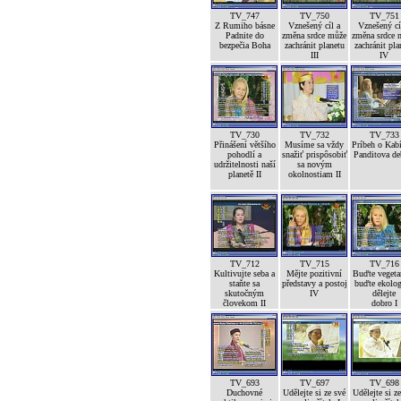
TV_747
TV_750
TV_751
Z Rumiho básne
Vznešený cíl a
Vznešený cí
Padnite do
změna srdce může
změna srdce 
bezpečia Boha
zachránit planetu
zachránit pla
III
IV
TV_730
TV_732
TV_733
Přinášení většího
Musíme sa vždy
Príbeh o Kab
pohodlí a
snažiť prispôsobiť
Panditova de
udržitelnosti naší
sa novým
planetě II
okolnostiam II
TV_712
TV_715
TV_716
Kultivujte seba a
Mějte pozitivní
Buďte vegetar
staňte sa
představy a postoj
buďte ekolog
skutočným
IV
dělejte
človekom II
dobro I
TV_693
TV_697
TV_698
Duchovné
Udělejte si ze své
Udělejte si z