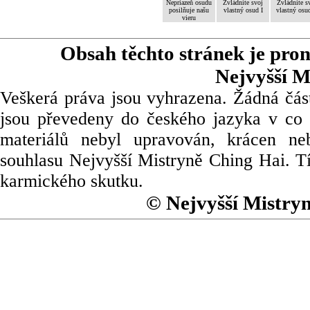
Nepriazeň osudu
Zvládnite svoj
Zvládnite s
posilňuje našu
vlastný osud I
vlastný osud
vieru
Obsah těchto stránek je pro
Nejvyšší M
Veškerá práva jsou vyhrazena. Žádná část
jsou převedeny do českého jazyka v co 
materiálů nebyl upravován, krácen ne
souhlasu Nejvyšší Mistryně Ching Hai. Tí
karmického skutku.
© Nejvyšší Mistry