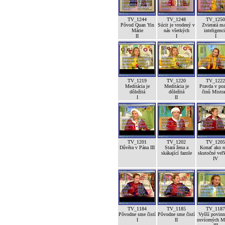
TV_1244
TV_1248
TV_1250
Pôvod Quan Yin
Súcit je vrodený v
Zvieratá m
Márie
nás všetkých
inteligenc
II
I
I
TV_1219
TV_1220
TV_1222
Meditácia je
Meditácia je
Pravda v po
dôležitá
dôležitá
činů Mistra
I
II
TV_1201
TV_1202
TV_1205
Důvěra v Pána III
Stará žena a
Konať ako n
skákající fazole
skutočné veľk
IV
TV_1184
TV_1185
TV_1187
Pôvodne sme čistí
Pôvodne sme čistí
Vyšší povinn
I
II
osvícených M