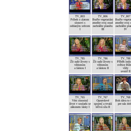
TV_803
TV_806
TV_807
Príbeh o zlatom
Buďte vegetariáni
Buďte vegetar
slonovi s
zmeňte svoj osud
zmeňte svoj 
oddaným srdcom
zachráňte planétu
zachráňte pla
I
III
IV
TV_785
TV_786
TV_788
Žít naše životy s
Žít naše životy s
Příběh indi
vědomím
vědomím
světice Bůh
a láskou I
a láskou II
vždy
uvnitř II
TV_765
TV_767
TV_768
Vést ctnostný
Opravdové
Boh dáva to č
život v souladu se
spojení a trvalá
pre nás dob
zákonem lásky I
léčivá síla II