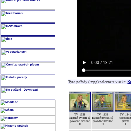
Tyto pořady (.mpg) naleznete v sekci
K
TV_1338
TV_1339
TV_1341
Ľudské bytosti sú
Ľudské bytosti sú
Neoblomn
pôvodne nevinné
pôvodne nevinné
pravda
II
III
I