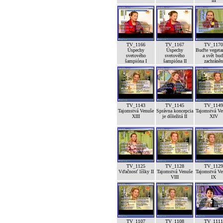
III
TV_1166
TV_1167
TV_1170
Úspechy
Úspechy
Buďte vegeta
svetového
svetového
a svět bud
šampióna I
šampióna II
zachráněn
TV_1143
TV_1145
TV_1149
Tajomstvá Venuše
Správna koncepcia
Tajomstvá Ve
XIII
je dôležitá II
XIV
TV_1125
TV_1128
TV_1129
Vďačnosť líšky II
Tajomstvá Venuše
Tajomstvá Ve
VIII
IX
TV_1107
TV_1108
TV_1111