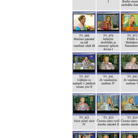
I
Buďte cnost
zachráňte Ze
TV_866
TV_870
TV_872
Musíme pamätať
Jediným
Příběh o
na náš
útočištěm je
Mullahov
vznešený ideál III
ctnostný způsob
Nasrudino
života I
TV_837
TV_841
TV_842
Udělejte to
Jít vznešeným
Jít vzneše
nejlepší v jakékoli
směrem IV
směrem 
situaci jste II
TV_821
TV_823
TV_824
Súcit plodí súcit
Čistota srdce tvoří
Čistota srdce 
IV
mnoho zázraků II
mnoho zázrak