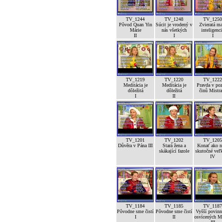
TV_1244
TV_1248
TV_1250
Pôvod Quan Yin
Súcit je vrodený v
Zvieratá m
Márie
nás všetkých
inteligenc
II
I
I
TV_1219
TV_1220
TV_1222
Meditácia je
Meditácia je
Pravda v po
dôležitá
dôležitá
činů Mistra
I
II
TV_1201
TV_1202
TV_1205
Důvěra v Pána III
Stará žena a
Konať ako n
skákající fazole
skutočné veľk
IV
TV_1184
TV_1185
TV_1187
Pôvodne sme čistí
Pôvodne sme čistí
Vyšší povinn
I
II
osvícených M