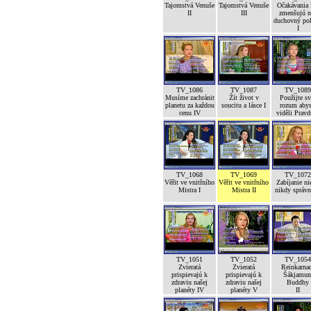
Tajomstvá Venuše
Tajomstvá Venuše
Očakávania 
II
III
zmenšujú n
duchovný po
I
TV_1086
TV_1087
TV_1089
Musíme zachránit
Žít život v
Použijte sv
planetu za každou
soucitu a lásce I
rozum abys
cenu IV
viděli Pravd
TV_1068
TV_1069
TV_1072
Věřit ve vnitřního
Věřit ve vnitřního
Zabíjanie ni
Mistra I
Mistra II
nikdy správ
TV_1051
TV_1052
TV_1054
Zvieratá
Zvieratá
Reinkarna
prispievajú k
prispievajú k
Šákjamun
zdraviu našej
zdraviu našej
Buddhy
planéty IV
planéty V
II