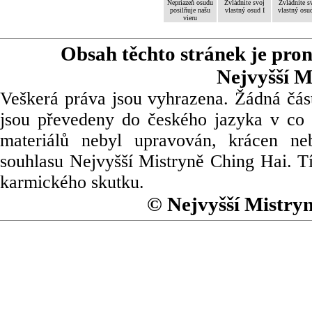
Nepriazeň osudu
Zvládnite svoj
Zvládnite s
posilňuje našu
vlastný osud I
vlastný osud
vieru
Obsah těchto stránek je pro
Nejvyšší M
Veškerá práva jsou vyhrazena. Žádná část
jsou převedeny do českého jazyka v co 
materiálů nebyl upravován, krácen ne
souhlasu Nejvyšší Mistryně Ching Hai. Tí
karmického skutku.
© Nejvyšší Mistry