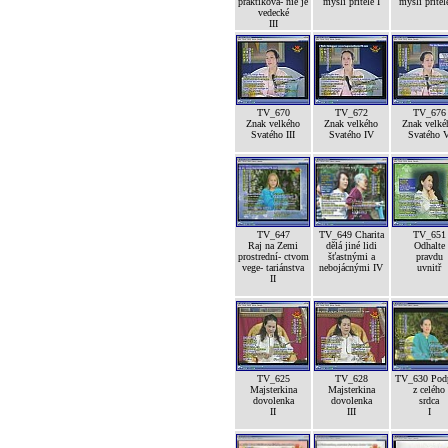
praktikova- nie je
mysli přítele I
mysli přítele
vedecké
III
TV_670
TV_672
TV_676
Znak velkého
Znak velkého
Znak velké
Svatého III
Svatého IV
Svatého 
TV_647
TV_649 Charita
TV_651
Raj na Zemi
dělá jiné lidi
Odhalte
prostrední- ctvom
šťastnými a
pravdu
vege- tariánstva
nebojácnými IV
uvnitř
II
TV_625
TV_628
TV_630 Pod
Majsterkina
Majsterkina
z celého
dovolenka
dovolenka
srdca
II
III
I