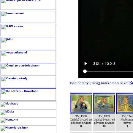
Tyto pořady (.mpg) naleznete v sekci
K
TV_1338
TV_1339
TV_1341
Ľudské bytosti sú
Ľudské bytosti sú
Neoblomn
pôvodne nevinné
pôvodne nevinné
pravda
II
III
I