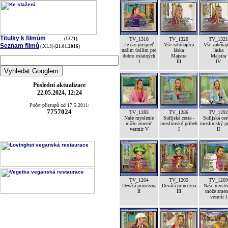
Titulky k filmům
(1371)
TV_1318
TV_1320
TV_1321
Je čas prispieť
Vše zahŕňajúca
Vše zahŕňaj
Seznam filmů
(.XLS)
(21.01.2016)
našim úsilím pre
láska
láska
dobro ostatných
Majstra
Majstra
I
III
IV
Poslední aktualizace
22.05.2024, 12:24
Počet přístupů od 17.5.2011:
7757024
TV_1283
TV_1286
TV_1292
Naše myslenie
Sufijská cesta -
Sufijská ces
môže zmeniť
moslimský pribeh
moslimský pr
vesmír V
I
II
TV_1264
TV_1265
TV_1269
Devátá princezna
Devátá princezna
Naše mysle
II
III
môže zmen
vesmír I