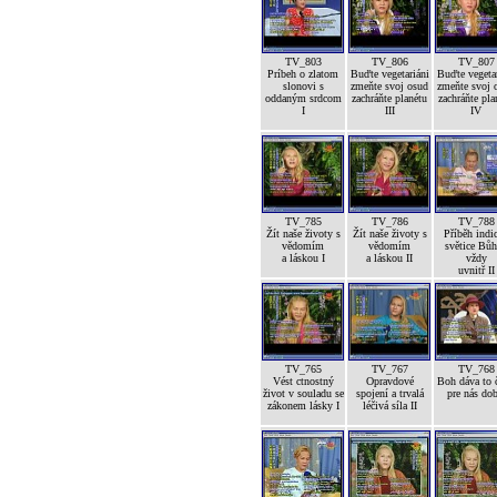
TV_803
TV_806
TV_807
Príbeh o zlatom
Buďte vegetariáni
Buďte vegetar
slonovi s
zmeňte svoj osud
zmeňte svoj 
oddaným srdcom
zachráňte planétu
zachráňte pla
I
III
IV
TV_785
TV_786
TV_788
Žít naše životy s
Žít naše životy s
Příběh indi
vědomím
vědomím
světice Bůh
a láskou I
a láskou II
vždy
uvnitř II
TV_765
TV_767
TV_768
Vést ctnostný
Opravdové
Boh dáva to č
život v souladu se
spojení a trvalá
pre nás dob
zákonem lásky I
léčivá síla II