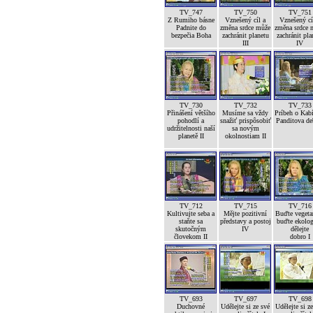
TV_747
TV_750
TV_751
Z Rumiho básne
Vznešený cíl a
Vznešený cí
Padnite do
změna srdce může
změna srdce 
bezpečia Boha
zachránit planetu
zachránit pla
III
IV
TV_730
TV_732
TV_733
Přinášení většího
Musíme sa vždy
Príbeh o Kab
pohodlí a
snažiť prispôsobiť
Panditova de
udržitelnosti naší
sa novým
planetě II
okolnostiam II
TV_712
TV_715
TV_716
Kultivujte seba a
Mějte pozitivní
Buďte vegetar
staňte sa
představy a postoj
buďte ekolog
skutočným
IV
dělejte
človekom II
dobro I
TV_693
TV_697
TV_698
Duchovné
Udělejte si ze své
Udělejte si z