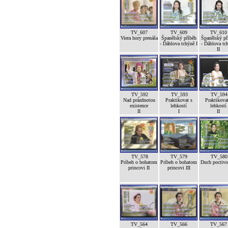
TV_607
TV_609
TV_610
Viera hory prenáša
Španělský příběh
Španělský př
- Ďáblova tchýně I
- Ďáblova tc
II
TV_592
TV_593
TV_594
Nad prázdnotou
Praktikovat s
Praktikovat
existence
lehkostí
lehkostí
II
I
II
TV_578
TV_579
TV_580
Príbeh o bohatom
Príbeh o bohatom
Duch poctivos
princovi II
princovi III
TV_564
TV_566
TV_567