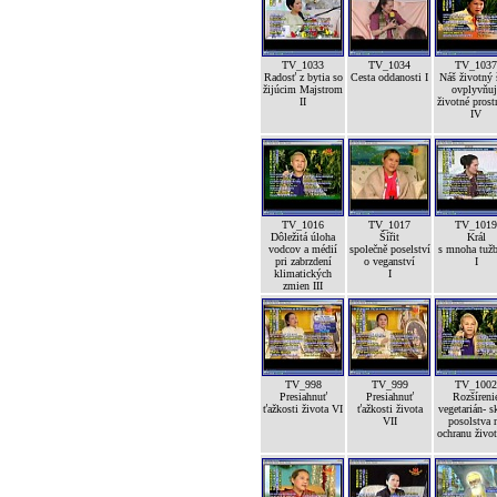
TV_1033
TV_1034
TV_1037
Radosť z bytia so
Cesta oddanosti I
Náš životný 
žijúcim Majstrom
ovplyvňuj
II
životné prost
IV
TV_1016
TV_1017
TV_1019
Dôležitá úloha
Šířit
Král
vodcov a médií
společně poselství
s mnoha tuž
pri zabrzdení
o veganství
I
klimatických
I
zmien III
TV_998
TV_999
TV_1002
Presiahnuť
Presiahnuť
Rozšíreni
ťažkosti života VI
ťažkosti života
vegetarián- s
VII
posolstva 
ochranu život