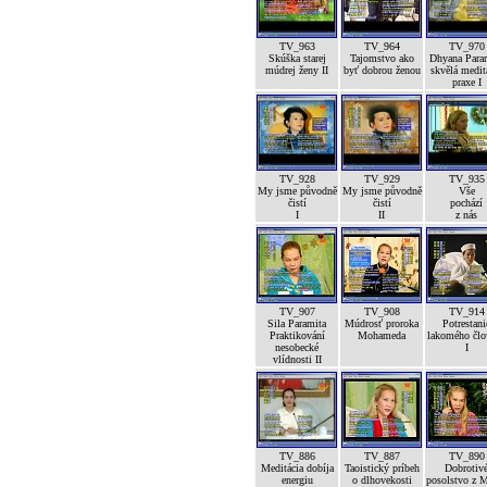
TV_963
TV_964
TV_970
Skúška starej
Tajomstvo ako
Dhyana Para
múdrej ženy II
byť dobrou ženou
skvělá medit
praxe I
TV_928
TV_929
TV_935
My jsme původně
My jsme původně
Vše
čistí
čistí
pochází
I
II
z nás
TV_907
TV_908
TV_914
Sila Paramita
Múdrosť proroka
Potrestani
Praktikování
Mohameda
lakomého člo
nesobecké
I
vlídnosti II
TV_886
TV_887
TV_890
Meditácia dobíja
Taoistický príbeh
Dobrotiv
energiu
o dlhovekosti
posolstvo z 