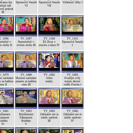
ávania iba
Tajomstvá Venuše
Tajomstvá Venuše
Vďačnosť líšky I
nšujú náš
VI
VII
vný pokrok
III
V_1096
TV_1097
TV_1100
TV_1101
mrteľný v
Nesmrteľný v
Žít život v
Tajomstvá Venuše
m rúchu II
ovčom rúchu III
soucitu a lásce IV
I
V_1079
TV_1080
TV_1082
TV_1083
e zachránit
Musíme zachránit
Srdce
Použijte svůj
u za každou
planetu za každou
matky
rozum abyste
enu II
cenu III
viděli Pravdu I
V_1061
TV_1062
TV_1065
TV_1066
nkarnace
Reinkarnace
Zabíjanie nie je
Zabíjanie nie je
kjamuni
Šákjamuni
nikdy správne
nikdy správne
uddhy
Buddhy
III
IV
IV
V