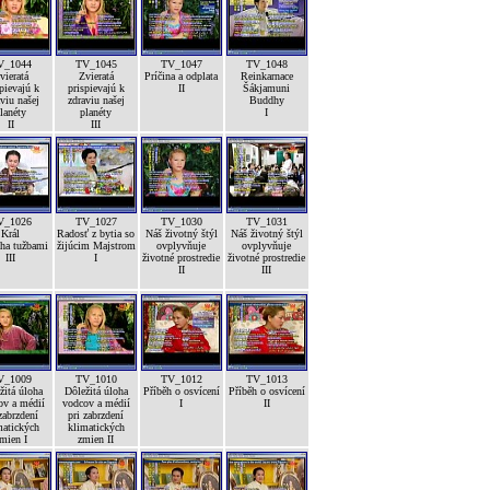
V_1044
TV_1045
TV_1047
TV_1048
vieratá
Zvieratá
Príčina a odplata
Reinkarnace
pievajú k
prispievajú k
II
Šákjamuni
viu našej
zdraviu našej
Buddhy
lanéty
planéty
I
II
III
V_1026
TV_1027
TV_1030
TV_1031
Král
Radosť z bytia so
Náš životný štýl
Náš životný štýl
ha tužbami
žijúcim Majstrom
ovplyvňuje
ovplyvňuje
III
I
životné prostredie
životné prostredie
II
III
V_1009
TV_1010
TV_1012
TV_1013
žitá úloha
Dôležitá úloha
Příběh o osvícení
Příběh o osvícení
ov a médií
vodcov a médií
I
II
zabrzdení
pri zabrzdení
matických
klimatických
mien I
zmien II