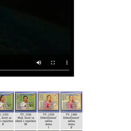
V_1355
TV_1356
TV_1359
TV_1360
 ktorý sa
Muž, ktorý sa
Dobročinnosť
Dobročinnosť
 s ropuchou
oženil s ropuchou
začína
začína
II
III
doma
doma
I
II