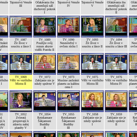
Venuše
Tajomstvá Venuše
Očakávania iba
Tajomstvá Venuše
Tajomstvá Venuše
Očakávania iba
Očak
III
zmenšujú náš
IV
V
zmenšujú náš
zme
duchovný pokrok
duchovný pokrok
ducho
I
II
86
TV_1087
TV_1089
TV_1090
TV_1093
TV_1094
T
hránit
Žít život v
Použijte svůj
Nesmrteľný v
Žít život v
Žít život v
Nes
každou
soucitu a lásce I
rozum abyste
ovčom rúchu I
soucitu a lásce II
soucitu a lásce III
ovčo
IV
viděli Pravdu II
68
TV_1069
TV_1072
TV_1073
TV_1075
TV_1076
T
itřního
Věřit ve vnitřního
Zabíjanie nie je
Musíme zachránit
Věřit ve vnitřního
Věřit ve vnitřního
Musím
 I
Mistra II
nikdy správne V
planetu za každou
Mistra III
Mistra IV
planet
cenu I
c
51
TV_1052
TV_1054
TV_1055
TV_1058
TV_1059
T
tá
Zvieratá
Reinkarnace
Reinkarnace
Zabíjanie nie je
Zabíjanie nie je
Rei
jú k
prispievajú k
Šákjamuni
Šákjamuni
nikdy správne
nikdy správne
Šá
ašej
zdraviu našej
Buddhy
Buddhy
I
II
B
 IV
planéty V
II
III