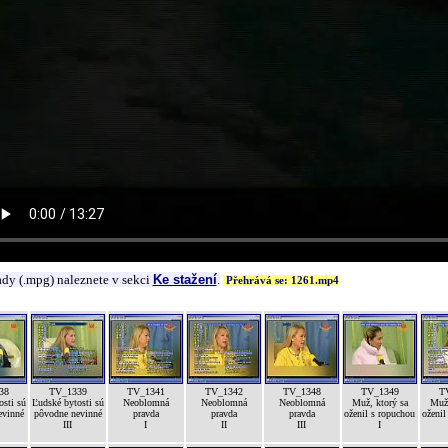
ady (.mpg) naleznete v sekci
Ke stažení
.
Přehrává se: 1261.mp4
38
TV_1339
TV_1341
TV_1342
TV_1348
TV_1349
T
osti sú
Ľudské bytosti sú
Neoblomná
Neoblomná
Neoblomná
Muž, ktorý sa
Muž,
evinné
pôvodne nevinné
pravda
pravda
pravda
oženil s ropuchou
oženil
III
I
II
III
I