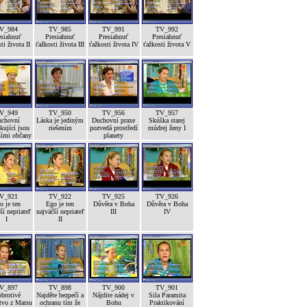
V_984
TV_985
TV_991
TV_992
esiahnuť
Presiahnuť
Presiahnuť
Presiahnuť
ti života II
ťažkosti života III
ťažkosti života IV
ťažkosti života V
V_949
TV_950
TV_956
TV_957
chovní
Láska je jediným
Duchovní praxe
Skúška starej
kující jsou
riešením
pozvedá prostředí
múdrej ženy I
šími občany
planety
V_921
TV_922
TV_925
TV_926
o je ten
Ego je ten
Důvěra v Boha
Důvěra v Boha
ší nepriateľ
najväčší nepriateľ
III
IV
I
II
V_897
TV_898
TV_900
TV_901
brotivé
Najděte bezpečí a
Nájdite nádej v
Sila Paramita
tvo z Marsu
ochranu tím že
Bohu
Praktikování