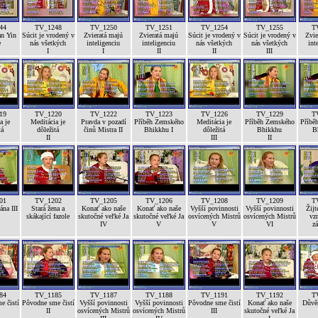
44
TV_1248
TV_1250
TV_1251
TV_1254
TV_1255
T
n Yin
Súcit je vrodený v
Zvieratá majú
Zvieratá majú
Súcit je vrodený v
Súcit je vrodený v
Zvie
e
nás všetkých
inteligenciu
inteligenciu
nás všetkých
nás všetkých
int
I
I
II
II
III
19
TV_1220
TV_1222
TV_1223
TV_1226
TV_1229
T
a je
Meditácia je
Pravda v pozadí
Příběh Zemského
Meditácia je
Příběh Zemského
Příbě
tá
dôležitá
činů Mistra II
Bhikkhu I
dôležitá
Bhikkhu
B
II
III
II
01
TV_1202
TV_1205
TV_1206
TV_1208
TV_1209
T
na III
Stará žena a
Konať ako naše
Konať ako naše
Vyšší povinnosti
Vyšší povinnosti
Žijt
skákající fazole
skutočné veľké Ja
skutočné veľké Ja
osvícených Mistrů
osvícených Mistrů
vz
IV
V
V
VI
z
84
TV_1185
TV_1187
TV_1188
TV_1191
TV_1192
T
e čistí
Pôvodne sme čistí
Vyšší povinnosti
Vyšší povinnosti
Pôvodne sme čistí
Konať ako naše
Důvěr
II
osvícených Mistrů
osvícených Mistrů
III
skutočné veľké Ja