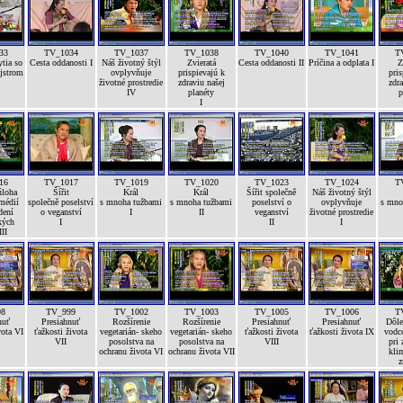
33
TV_1034
TV_1037
TV_1038
TV_1040
TV_1041
T
tia so
Cesta oddanosti I
Náš životný štýl
Zvieratá
Cesta oddanosti II
Príčina a odplata I
Z
jstrom
ovplyvňuje
prispievajú k
pris
životné prostredie
zdraviu našej
zdra
IV
planéty
p
I
16
TV_1017
TV_1019
TV_1020
TV_1023
TV_1024
T
úloha
Šířit
Král
Král
Šířit společně
Náš životný štýl
médií
společně poselství
s mnoha tužbami
s mnoha tužbami
poselství o
ovplyvňuje
s mno
dení
o veganství
I
II
veganství
životné prostredie
kých
I
II
I
II
98
TV_999
TV_1002
TV_1003
TV_1005
TV_1006
T
nuť
Presiahnuť
Rozšírenie
Rozšírenie
Presiahnuť
Presiahnuť
Dôle
vota VI
ťažkosti života
vegetarián- skeho
vegetarián- skeho
ťažkosti života
ťažkosti života IX
vodc
VII
posolstva na
posolstva na
VIII
pri 
ochranu života VI
ochranu života VII
kli
z