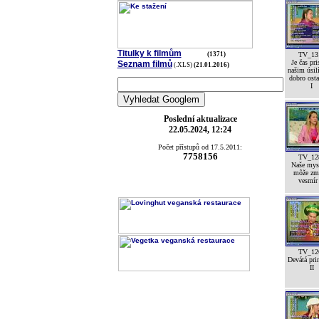
Titulky k filmům
(1371)
TV_13
Je čas pri
Seznam filmů
(.XLS)
(21.01.2016)
našim úsil
dobro ost
I
Poslední aktualizace
22.05.2024, 12:24
Počet přístupů od 17.5.2011:
7758156
TV_12
Naše mys
môže zm
vesmír
TV_12
Devátá pri
II