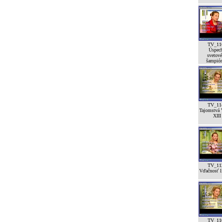
TV_11
Úspec
svetov
šampión
TV_11
Tajomstvá 
XIII
TV_11
Vďačnosť lí
TV_11