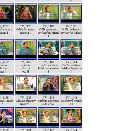
II
III
V_1177
TV_1178
TV_1180
TV_1181
la- nost a
Odhodla- nost a
Vyšší povinnosti
Vyšší povinnosti
dnota I
jednota II
osvícených Mistrů
osvícených Mistrů
I
II
V_1159
TV_1160
TV_1163
TV_1164
e těžké
Je těžké
Buďte súcitnou
Buďte súcitnou
říct se
zříct se
ľudskou bytosťou
ľudskou bytosťou
ega I
ega II
I
II
V_1136
TV_1138
TV_1139
TV_1142
stvá Venuše
Zásluha záchrany
Správna koncepcia
Tajomstvá Venuše
XI
životov II
je dôležitá I
XII
V_1118
TV_1121
TV_1122
TV_1124