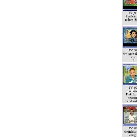
TV_9
Skúška st
múdrej že
TV_9
My jsme p
čistí
I
TV_9
Sila Para
Praktiko
nesobe
vlídnost
TV_8
Meditácia 
energi