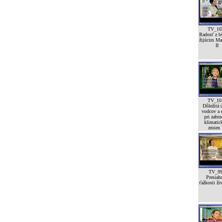
TV_10
Radosť z by
žijúcim Ma
II
TV_10
Dôležitá 
vodcov a 
pri zabrz
klimatic
zmien I
TV_9
Presiah
ťažkosti ži