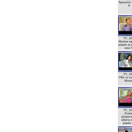
Tajomstvá 
II
TV_10
Musíme zac
planetu za 
cenu 
TV_10
Věřit ve vn
Mistra
TV_10
Zviera
prispieva
zdraviu n
planéty