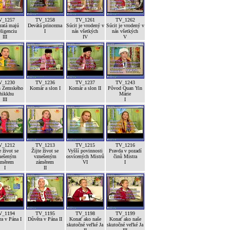
V_1257
TV_1258
TV_1261
TV_1262
ratá majú
Devátá princezna
Súcit je vrodený v
Súcit je vrodený v
eligenciu
I
nás všetkých
nás všetkých
III
IV
V
V_1230
TV_1236
TV_1237
TV_1243
h Zemského
Komár a slon I
Komár a slon II
Pôvod Quan Yin
hikkhu
Márie
III
I
V_1212
TV_1213
TV_1215
TV_1216
e život se
Žijte život se
Vyšší povinnosti
Pravda v pozadí
nešeným
vznešeným
osvícených Mistrů
činů Mistra
áměrem
záměrem
VI
I
I
II
V_1194
TV_1195
TV_1198
TV_1199
a v Pána I
Důvěra v Pána II
Konať ako naše
Konať ako naše
skutočné veľké Ja
skutočné veľké Ja