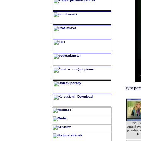
Tyto poř
TV_13
Ľudské byt
pôvodne n
II