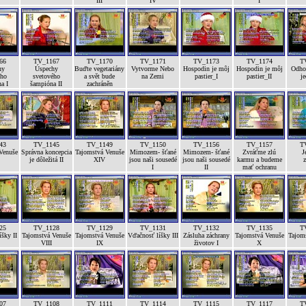
III
IV
I
66
TV_1167
TV_1170
TV_1171
TV_1173
TV_1174
T
hy
Úspechy
Buďte vegetariány
Vytvorme Nebo
Hospodin je môj
Hospodin je môj
Odhod
ého
svetového
a svět bude
na Zemi
pastier_I
pastier_II
je
a I
šampióna II
zachráněn
43
TV_1145
TV_1149
TV_1150
TV_1156
TV_1157
T
Venuše
Správna koncepcia
Tajomstvá Venuše
Mimozem- šťané
Mimozem- šťané
Zvráťme zlú
J
je dôležitá II
XIV
jsou naši sousedé
jsou naši sousedé
karmu a budeme
z
I
II
mať ochranu
25
TV_1128
TV_1129
TV_1131
TV_1132
TV_1135
T
šky II
Tajomstvá Venuše
Tajomstvá Venuše
Vďačnosť líšky III
Zásluha záchrany
Tajomstvá Venuše
Tajom
VIII
IX
životov I
X
07
TV_1108
TV_1111
TV_1114
TV_1115
TV_1117
T