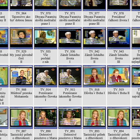
63
TV_964
TV_970
TV_971
TV_977
TV_978
T
arej
Tajomstvo ako
Dhyana Paramita
Dhyana Paramita
Dhyana Paramita
Presiahnuť
Pr
ny II
byť dobrou ženou
skvělá meditační
skvělá meditační
skvělá meditační
ťažkosti života I
ťažkos
praxe I
praxe II
praxe III
28
TV_929
TV_935
TV_936
TV_942
TV_943
T
ůvodně
My jsme původně
Vše
Záměr lidského
Záměr lidského
Záměr lidského
Du
čistí
pochází
života
života
života
prakti
II
z nás
I
II
III
nejlep
07
TV_908
TV_914
TV_915
TV_918
TV_919
T
mita
Múdrosť proroka
Potrestanie
Potrestanie
Důvěra v Boha I
Důvěra v Boha II
Eg
vání
Mohameda
lakomého človeka
lakomého človeka
najväč
cké
I
II
i II
86
TV_887
TV_890
TV_891
TV_893
TV_894
T
dobíja
Taoistický príbeh
Dobrotivé
Dobrotivé
Taoistický príbeh
Taoistický príbeh
Do
u
o dlhovekosti
posolstvo z Marsu
posolstvo z Marsu
o dlhovekosti
o dlhovekosti
posols