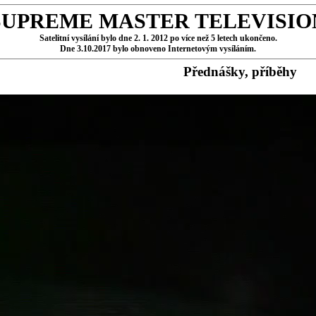
SUPREME MASTER TELEVISIO
Satelitní vysílání bylo dne 2. 1. 2012 po více než 5 letech ukončeno.
Dne 3.10.2017 bylo obnoveno Internetovým vysíláním.
Přednášky, příběhy