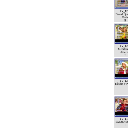
TV_12
Pôvod Qua
Mári
II
TV_12
Meditáci
dôleži
I
TV_12
Důvěra v Pá
TV_11
Pôvodne sm
I