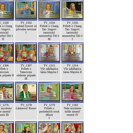
V_1328
TV_1332
TV_1334
TV_1335
eh o Chang
Ľudské bytosti sú
Príbeh o Chang
Príbeh o Chang
- lingovi
pôvodne nevinné
Tao- lingovi
Tao- lingovi
oistický
I
taoistický
taoistický
teľný Dil-1
nesmrteľný Dil-1
nesmrteľný Dil-2
II
III
I
V_1306
TV_1307
TV_1313
TV_1314
ríbeh o
Príbeh o
Vše zahŕňajúca
Vše zahŕňajúca
amovom
Yamovom
láska Majstra I
láska Majstra II
 prípade II
súdnom prípade
III
V_1276
TV_1278
TV_1279
TV_1282
 myslenie
Láskavosť Rusov
Príbeh o
Naše myslenie
e zmeniť
posledných troch
môže zmeniť
smír III
dňoch
vesmír IV
I