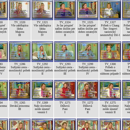
18
TV_1320
TV_1321
TV_1324
TV_1325
TV_1327
T
spieť
Vše zahŕňajúca
Vše zahŕňajúca
Je čas prispieť
Je čas prispieť
Príbeh o Chang
Príb
ím pre
láska
láska
našim úsilím pre
našim úsilím pre
Tao- lingovi
Tao
atných
Majstra
Majstra
dobro ostatných
dobro ostatných
taoistický
ta
III
IV
II
III
nesmrteľný Dil-1
nesmr
I
83
TV_1286
TV_1292
TV_1293
TV_1299
TV_1300
T
lenie
Sufijská cesta -
Sufijská cesta -
Sufijská cesta -
Sufijská cesta -
Príbeh o
P
eniť
moslimský pribeh
moslimský pribeh
moslimský pribeh
moslimský pribeh
Yamovom
Y
 V
I
II
III
IV
súdnom prípade I
súdnom
64
TV_1265
TV_1269
TV_1271
TV_1272
TV_1275
T
ncezna
Devátá princezna
Naše myslenie
Dúhová
Dúhová
Naše myslenie
Naše
III
môže zmeniť
Pani
Pani
môže zmeniť
môž
vesmír I
I
II
vesmír II
ve