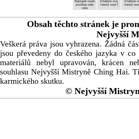
Nepriazeň osudu
Zvládnite svoj
Zvládnite s
posilňuje našu
vlastný osud I
vlastný osud
vieru
Obsah těchto stránek je pro
Nejvyšší M
Veškerá práva jsou vyhrazena. Žádná část
jsou převedeny do českého jazyka v co 
materiálů nebyl upravován, krácen ne
souhlasu Nejvyšší Mistryně Ching Hai. Tí
karmického skutku.
© Nejvyšší Mistry