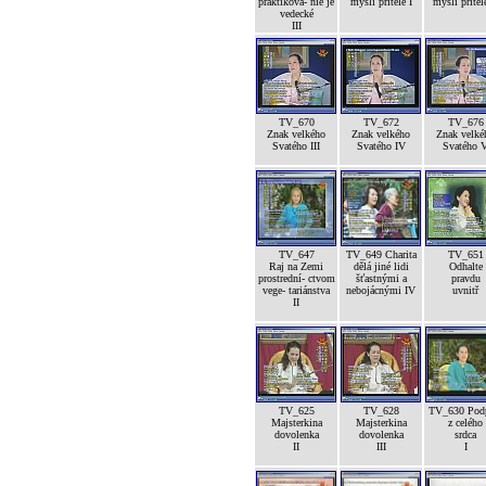
praktikova- nie je
mysli přítele I
mysli přítele
vedecké
III
TV_670
TV_672
TV_676
Znak velkého
Znak velkého
Znak velké
Svatého III
Svatého IV
Svatého 
TV_647
TV_649 Charita
TV_651
Raj na Zemi
dělá jiné lidi
Odhalte
prostrední- ctvom
šťastnými a
pravdu
vege- tariánstva
nebojácnými IV
uvnitř
II
TV_625
TV_628
TV_630 Pod
Majsterkina
Majsterkina
z celého
dovolenka
dovolenka
srdca
II
III
I