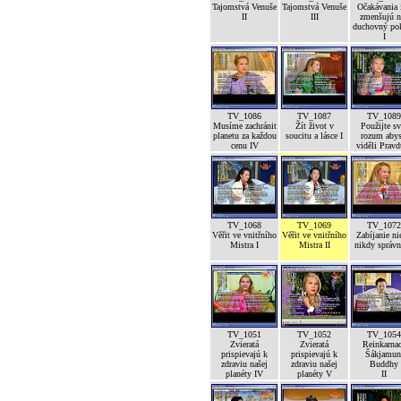
Tajomstvá Venuše
Tajomstvá Venuše
Očakávania 
II
III
zmenšujú n
duchovný po
I
TV_1086
TV_1087
TV_1089
Musíme zachránit
Žít život v
Použijte sv
planetu za každou
soucitu a lásce I
rozum abys
cenu IV
viděli Pravd
TV_1068
TV_1069
TV_1072
Věřit ve vnitřního
Věřit ve vnitřního
Zabíjanie ni
Mistra I
Mistra II
nikdy správ
TV_1051
TV_1052
TV_1054
Zvieratá
Zvieratá
Reinkarna
prispievajú k
prispievajú k
Šákjamun
zdraviu našej
zdraviu našej
Buddhy
planéty IV
planéty V
II