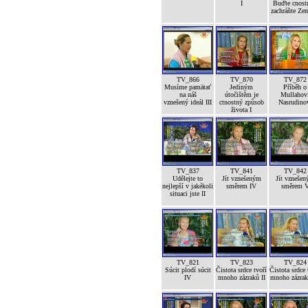
I
Buďte cnost
zachráňte Ze
TV_866
TV_870
TV_872
Musíme pamätať
Jediným
Příběh o
na náš
útočištěm je
Mullahov
vznešený ideál III
ctnostný způsob
Nasrudino
života I
TV_837
TV_841
TV_842
Udělejte to
Jít vznešeným
Jít vzneše
nejlepší v jakékoli
směrem IV
směrem 
situaci jste II
TV_821
TV_823
TV_824
Súcit plodí súcit
Čistota srdce tvoří
Čistota srdce 
IV
mnoho zázraků II
mnoho zázrak