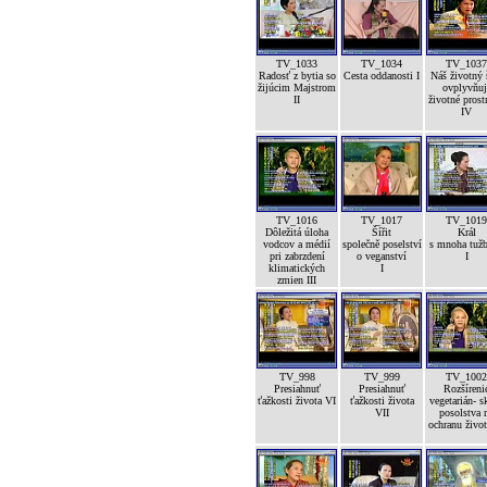
TV_1033
TV_1034
TV_1037
Radosť z bytia so
Cesta oddanosti I
Náš životný 
žijúcim Majstrom
ovplyvňuj
II
životné prost
IV
TV_1016
TV_1017
TV_1019
Dôležitá úloha
Šířit
Král
vodcov a médií
společně poselství
s mnoha tuž
pri zabrzdení
o veganství
I
klimatických
I
zmien III
TV_998
TV_999
TV_1002
Presiahnuť
Presiahnuť
Rozšíreni
ťažkosti života VI
ťažkosti života
vegetarián- s
VII
posolstva 
ochranu život