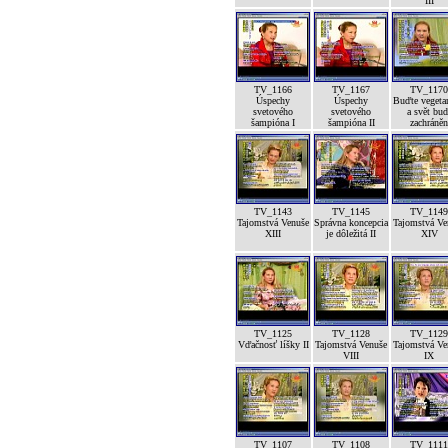
III
TV_1166
TV_1167
TV_1170
Úspechy
Úspechy
Buďte vegeta
svetového
svetového
a svět bud
šampióna I
šampióna II
zachráněn
TV_1143
TV_1145
TV_1149
Tajomstvá Venuše
Správna koncepcia
Tajomstvá Ve
XIII
je dôležitá II
XIV
TV_1125
TV_1128
TV_1129
Vďačnosť líšky II
Tajomstvá Venuše
Tajomstvá Ve
VIII
IX
TV_1107
TV_1108
TV_1111