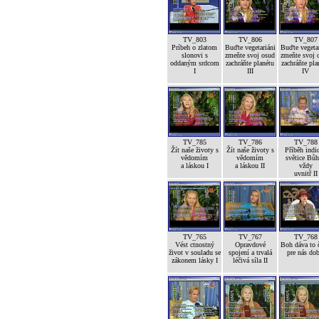
TV_803
TV_806
TV_807
Príbeh o zlatom
Buďte vegetariáni
Buďte vegetar
slonovi s
zmeňte svoj osud
zmeňte svoj 
oddaným srdcom
zachráňte planétu
zachráňte pla
I
III
IV
TV_785
TV_786
TV_788
Žít naše životy s
Žít naše životy s
Příběh indi
vědomím
vědomím
světice Bůh
a láskou I
a láskou II
vždy
uvnitř II
TV_765
TV_767
TV_768
Vést ctnostný
Opravdové
Boh dáva to č
život v souladu se
spojení a trvalá
pre nás dob
zákonem lásky I
léčivá síla II