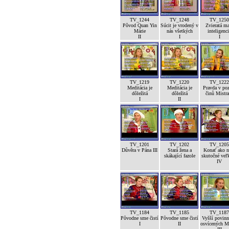
TV_1244
TV_1248
TV_1250
Pôvod Quan Yin
Súcit je vrodený v
Zvieratá m
Márie
nás všetkých
inteligenc
II
I
I
TV_1219
TV_1220
TV_1222
Meditácia je
Meditácia je
Pravda v po
dôležitá
dôležitá
činů Mistra
I
II
TV_1201
TV_1202
TV_1205
Důvěra v Pána III
Stará žena a
Konať ako n
skákající fazole
skutočné veľk
IV
TV_1184
TV_1185
TV_1187
Pôvodne sme čistí
Pôvodne sme čistí
Vyšší povinn
I
II
osvícených M