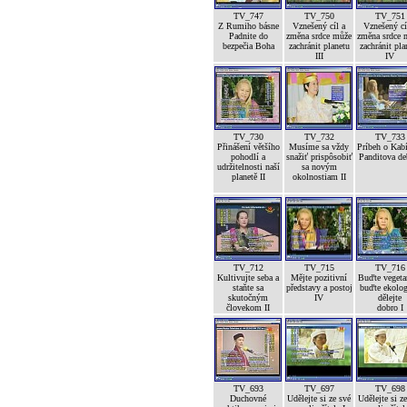
TV_747
TV_750
TV_751
Z Rumiho básne
Vznešený cíl a
Vznešený cí
Padnite do
změna srdce může
změna srdce 
bezpečia Boha
zachránit planetu
zachránit pla
III
IV
TV_730
TV_732
TV_733
Přinášení většího
Musíme sa vždy
Príbeh o Kab
pohodlí a
snažiť prispôsobiť
Panditova de
udržitelnosti naší
sa novým
planetě II
okolnostiam II
TV_712
TV_715
TV_716
Kultivujte seba a
Mějte pozitivní
Buďte vegetar
staňte sa
představy a postoj
buďte ekolog
skutočným
IV
dělejte
človekom II
dobro I
TV_693
TV_697
TV_698
Duchovné
Udělejte si ze své
Udělejte si z