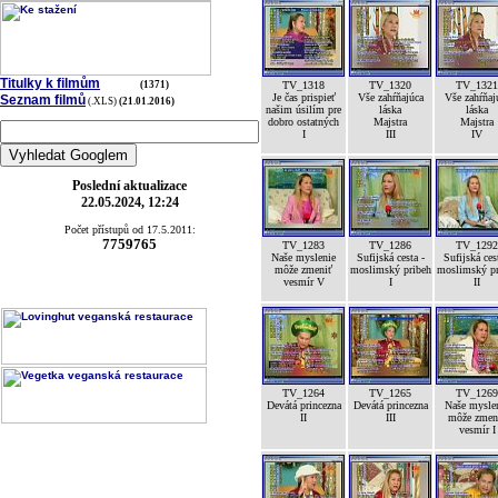
Titulky k filmům
(1371)
TV_1318
TV_1320
TV_1321
Je čas prispieť
Vše zahŕňajúca
Vše zahŕňaj
Seznam filmů
(.XLS)
(21.01.2016)
našim úsilím pre
láska
láska
dobro ostatných
Majstra
Majstra
I
III
IV
Poslední aktualizace
22.05.2024, 12:24
Počet přístupů od 17.5.2011:
7759765
TV_1283
TV_1286
TV_1292
Naše myslenie
Sufijská cesta -
Sufijská ces
môže zmeniť
moslimský pribeh
moslimský pr
vesmír V
I
II
TV_1264
TV_1265
TV_1269
Devátá princezna
Devátá princezna
Naše mysle
II
III
môže zmen
vesmír I