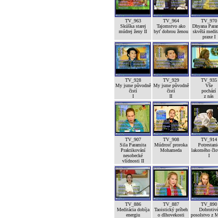
TV_963
TV_964
TV_970
Skúška starej
Tajomstvo ako
Dhyana Para
múdrej ženy II
byť dobrou ženou
skvělá medit
praxe I
TV_928
TV_929
TV_935
My jsme původně
My jsme původně
Vše
čistí
čistí
pochází
I
II
z nás
TV_907
TV_908
TV_914
Sila Paramita
Múdrosť proroka
Potrestani
Praktikování
Mohameda
lakomého člo
nesobecké
I
vlídnosti II
TV_886
TV_887
TV_890
Meditácia dobíja
Taoistický príbeh
Dobrotiv
energiu
o dlhovekosti
posolstvo z 