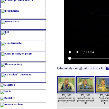
Tyto pořady (.mpg) naleznete v sekci
K
TV_1338
TV_1339
TV_1341
Ľudské bytosti sú
Ľudské bytosti sú
Neoblomn
pôvodne nevinné
pôvodne nevinné
pravda
II
III
I