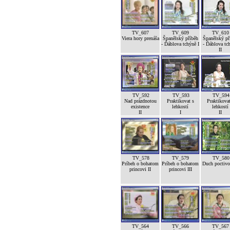
TV_607
TV_609
TV_610
Viera hory prenáša
Španělský příběh
Španělský př
- Ďáblova tchýně I
- Ďáblova tc
II
TV_592
TV_593
TV_594
Nad prázdnotou
Praktikovat s
Praktikovat
existence
lehkostí
lehkostí
II
I
II
TV_578
TV_579
TV_580
Príbeh o bohatom
Príbeh o bohatom
Duch poctivos
princovi II
princovi III
TV_564
TV_566
TV_567