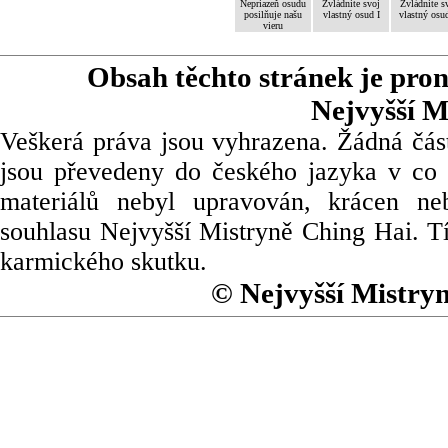
Nepriazeň osudu
Zvládnite svoj
Zvládnite s
posilňuje našu
vlastný osud I
vlastný osud
vieru
Obsah těchto stránek je pro
Nejvyšší M
Veškerá práva jsou vyhrazena. Žádná část
jsou převedeny do českého jazyka v co 
materiálů nebyl upravován, krácen ne
souhlasu Nejvyšší Mistryně Ching Hai. Tí
karmického skutku.
© Nejvyšší Mistry