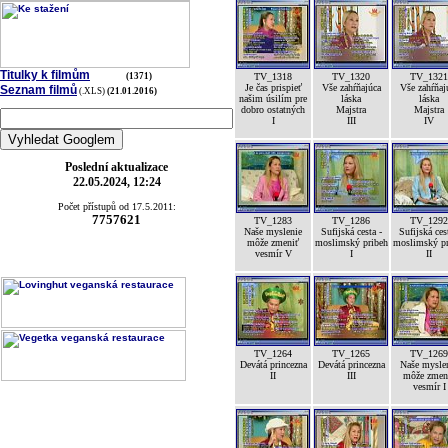
Titulky k filmům
(1371)
TV_1318
TV_1320
TV_1321
Je čas prispieť
Vše zahŕňajúca
Vše zahŕňaj
Seznam filmů
(.XLS)
(21.01.2016)
našim úsilím pre
láska
láska
dobro ostatných
Majstra
Majstra
I
III
IV
Poslední aktualizace
22.05.2024, 12:24
Počet přístupů od 17.5.2011:
7757621
TV_1283
TV_1286
TV_1292
Naše myslenie
Sufijská cesta -
Sufijská ces
môže zmeniť
moslimský pribeh
moslimský pr
vesmír V
I
II
TV_1264
TV_1265
TV_1269
Devátá princezna
Devátá princezna
Naše mysle
II
III
môže zmen
vesmír I