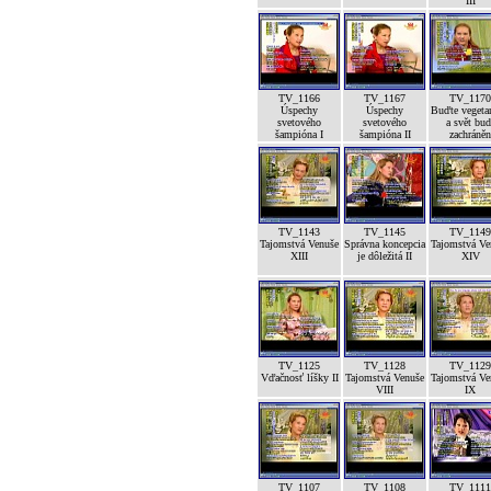
III
TV_1166
TV_1167
TV_1170
Úspechy
Úspechy
Buďte vegeta
svetového
svetového
a svět bud
šampióna I
šampióna II
zachráněn
TV_1143
TV_1145
TV_1149
Tajomstvá Venuše
Správna koncepcia
Tajomstvá Ve
XIII
je dôležitá II
XIV
TV_1125
TV_1128
TV_1129
Vďačnosť líšky II
Tajomstvá Venuše
Tajomstvá Ve
VIII
IX
TV_1107
TV_1108
TV_1111