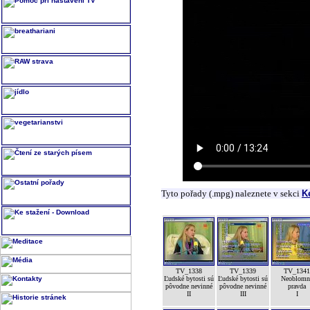
Tyto pořady (.mpg) naleznete v sekci
K
TV_1338
TV_1339
TV_1341
Ľudské bytosti sú
Ľudské bytosti sú
Neoblomn
pôvodne nevinné
pôvodne nevinné
pravda
II
III
I