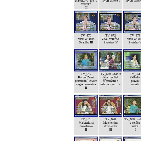
praktikova- nie je
mysli přítele I
mysli přítele
vedecké
III
TV_670
TV_672
TV_676
Znak velkého
Znak velkého
Znak velké
Svatého III
Svatého IV
Svatého 
TV_647
TV_649 Charita
TV_651
Raj na Zemi
dělá jiné lidi
Odhalte
prostrední- ctvom
šťastnými a
pravdu
vege- tariánstva
nebojácnými IV
uvnitř
II
TV_625
TV_628
TV_630 Pod
Majsterkina
Majsterkina
z celého
dovolenka
dovolenka
srdca
II
III
I