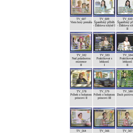
TV_607
TV_609
TV_610
Viera hory prenáša
Španělský příběh
Španělský př
- Ďáblova tchýně I
- Ďáblova tc
II
TV_592
TV_593
TV_594
Nad prázdnotou
Praktikovat s
Praktikovat
existence
lehkostí
lehkostí
II
I
II
TV_578
TV_579
TV_580
Príbeh o bohatom
Príbeh o bohatom
Duch poctivos
princovi II
princovi III
TV_564
TV_566
TV_567