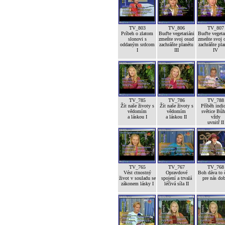
TV_803
TV_806
TV_807
Príbeh o zlatom
Buďte vegetariáni
Buďte vegetar
slonovi s
zmeňte svoj osud
zmeňte svoj 
oddaným srdcom
zachráňte planétu
zachráňte pla
I
III
IV
TV_785
TV_786
TV_788
Žít naše životy s
Žít naše životy s
Příběh indi
vědomím
vědomím
světice Bůh
a láskou I
a láskou II
vždy
uvnitř II
TV_765
TV_767
TV_768
Vést ctnostný
Opravdové
Boh dáva to č
život v souladu se
spojení a trvalá
pre nás dob
zákonem lásky I
léčivá síla II