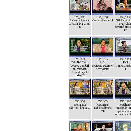
TV_1033
TV_1034
TV_1037
Radosť z bytia so
Cesta oddanosti I
Náš životný 
žijúcim Majstrom
ovplyvňuj
II
životné prost
IV
TV_1016
TV_1017
TV_1019
Dôležitá úloha
Šířit
Král
vodcov a médií
společně poselství
s mnoha tuž
pri zabrzdení
o veganství
I
klimatických
I
zmien III
TV_998
TV_999
TV_1002
Presiahnuť
Presiahnuť
Rozšíreni
ťažkosti života VI
ťažkosti života
vegetarián- s
VII
posolstva 
ochranu život