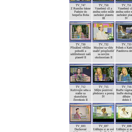
TV_747
TV_750
TV_751
Z Rumiho básne
Vznešený cíl a
Vznešený cí
Padnite do
změna srdce může
změna srdce 
bezpečia Boha
zachránit planetu
zachránit pla
III
IV
TV_730
TV_732
TV_733
Přinášení většího
Musíme sa vždy
Príbeh o Kab
pohodlí a
snažiť prispôsobiť
Panditova de
udržitelnosti naší
sa novým
planetě II
okolnostiam II
TV_712
TV_715
TV_716
Kultivujte seba a
Mějte pozitivní
Buďte vegetar
staňte sa
představy a postoj
buďte ekolog
skutočným
IV
dělejte
človekom II
dobro I
TV_693
TV_697
TV_698
Duchovné
Udělejte si ze své
Udělejte si z