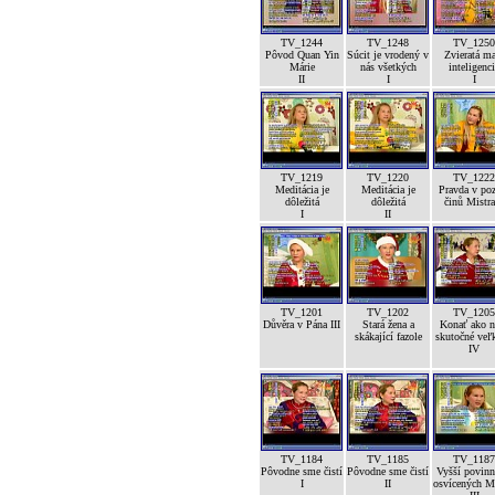
TV_1244
TV_1248
TV_1250
Pôvod Quan Yin
Súcit je vrodený v
Zvieratá m
Márie
nás všetkých
inteligenc
II
I
I
TV_1219
TV_1220
TV_1222
Meditácia je
Meditácia je
Pravda v po
dôležitá
dôležitá
činů Mistra
I
II
TV_1201
TV_1202
TV_1205
Důvěra v Pána III
Stará žena a
Konať ako n
skákající fazole
skutočné veľk
IV
TV_1184
TV_1185
TV_1187
Pôvodne sme čistí
Pôvodne sme čistí
Vyšší povinn
I
II
osvícených M