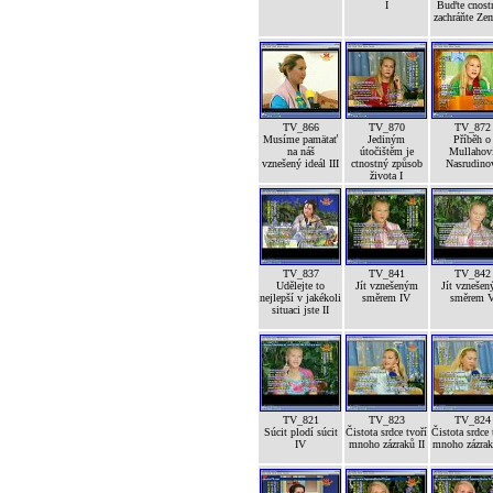
I
Buďte cnost
zachráňte Ze
TV_866
TV_870
TV_872
Musíme pamätať
Jediným
Příběh o
na náš
útočištěm je
Mullahov
vznešený ideál III
ctnostný způsob
Nasrudino
života I
TV_837
TV_841
TV_842
Udělejte to
Jít vznešeným
Jít vzneše
nejlepší v jakékoli
směrem IV
směrem 
situaci jste II
TV_821
TV_823
TV_824
Súcit plodí súcit
Čistota srdce tvoří
Čistota srdce 
IV
mnoho zázraků II
mnoho zázrak