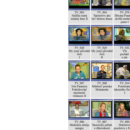
TV_963
TV_964
TV_970
Skúška starej
Tajomstvo ako
Dhyana Para
múdrej ženy II
byť dobrou ženou
skvělá medit
praxe I
TV_928
TV_929
TV_935
My jsme původně
My jsme původně
Vše
čistí
čistí
pochází
I
II
z nás
TV_907
TV_908
TV_914
Sila Paramita
Múdrosť proroka
Potrestani
Praktikování
Mohameda
lakomého člo
nesobecké
I
vlídnosti II
TV_886
TV_887
TV_890
Meditácia dobíja
Taoistický príbeh
Dobrotiv
energiu
o dlhovekosti
posolstvo z 