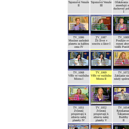
Tajomstvá Venuše
Tajomstvá Venuše
Očakávania 
II
III
zmenšujú n
duchovný po
I
TV_1086
TV_1087
TV_1089
Musíme zachránit
Žít život v
Použijte sv
planetu za každou
soucitu a lásce I
rozum abys
cenu IV
viděli Pravd
TV_1068
TV_1069
TV_1072
Věřit ve vnitřního
Věřit ve vnitřního
Zabíjanie ni
Mistra I
Mistra II
nikdy správ
TV_1051
TV_1052
TV_1054
Zvieratá
Zvieratá
Reinkarna
prispievajú k
prispievajú k
Šákjamun
zdraviu našej
zdraviu našej
Buddhy
planéty IV
planéty V
II