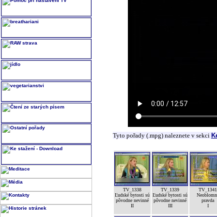
Tyto pořady (.mpg) naleznete v sekci
K
TV_1338
TV_1339
TV_1341
Ľudské bytosti sú
Ľudské bytosti sú
Neoblomn
pôvodne nevinné
pôvodne nevinné
pravda
II
III
I