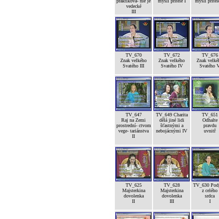
praktikova- nie je
mysli přítele I
mysli přítele
vedecké
III
TV_670
TV_672
TV_676
Znak velkého
Znak velkého
Znak velké
Svatého III
Svatého IV
Svatého 
TV_647
TV_649 Charita
TV_651
Raj na Zemi
dělá jiné lidi
Odhalte
prostrední- ctvom
šťastnými a
pravdu
vege- tariánstva
nebojácnými IV
uvnitř
II
TV_625
TV_628
TV_630 Pod
Majsterkina
Majsterkina
z celého
dovolenka
dovolenka
srdca
II
III
I