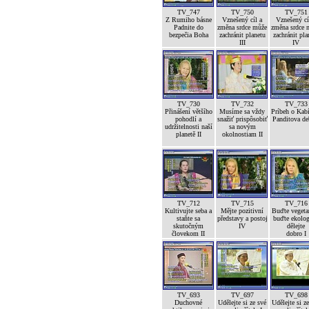
TV_747
TV_750
TV_751
Z Rumiho básne
Vznešený cíl a
Vznešený cí
Padnite do
změna srdce může
změna srdce 
bezpečia Boha
zachránit planetu
zachránit pla
III
IV
TV_730
TV_732
TV_733
Přinášení většího
Musíme sa vždy
Príbeh o Kab
pohodlí a
snažiť prispôsobiť
Panditova de
udržitelnosti naší
sa novým
planetě II
okolnostiam II
TV_712
TV_715
TV_716
Kultivujte seba a
Mějte pozitivní
Buďte vegetar
staňte sa
představy a postoj
buďte ekolog
skutočným
IV
dělejte
človekom II
dobro I
TV_693
TV_697
TV_698
Duchovné
Udělejte si ze své
Udělejte si z