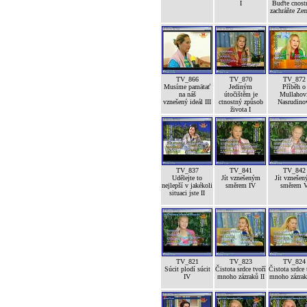
I
Buďte cnost
zachráňte Ze
TV_866
TV_870
TV_872
Musíme pamätať
Jediným
Příběh o
na náš
útočištěm je
Mullahov
vznešený ideál III
ctnostný způsob
Nasrudino
života I
TV_837
TV_841
TV_842
Udělejte to
Jít vznešeným
Jít vzneše
nejlepší v jakékoli
směrem IV
směrem 
situaci jste II
TV_821
TV_823
TV_824
Súcit plodí súcit
Čistota srdce tvoří
Čistota srdce 
IV
mnoho zázraků II
mnoho zázrak