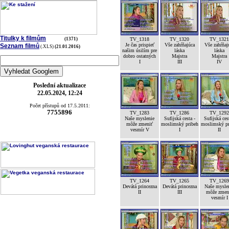
Titulky k filmům
(1371)
TV_1318
TV_1320
TV_1321
Je čas prispieť
Vše zahŕňajúca
Vše zahŕňaj
Seznam filmů
(.XLS)
(21.01.2016)
našim úsilím pre
láska
láska
dobro ostatných
Majstra
Majstra
I
III
IV
Poslední aktualizace
22.05.2024, 12:24
Počet přístupů od 17.5.2011:
7755896
TV_1283
TV_1286
TV_1292
Naše myslenie
Sufijská cesta -
Sufijská ces
môže zmeniť
moslimský pribeh
moslimský pr
vesmír V
I
II
TV_1264
TV_1265
TV_1269
Devátá princezna
Devátá princezna
Naše mysle
II
III
môže zmen
vesmír I