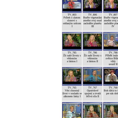
TV_803
TV_806
TV_807
Príbeh o zlatom
Buďte vegetariáni
Buďte vegetar
slonovi s
zmeňte svoj osud
zmeňte svoj 
oddaným srdcom
zachráňte planétu
zachráňte pla
I
III
IV
TV_785
TV_786
TV_788
Žít naše životy s
Žít naše životy s
Příběh indi
vědomím
vědomím
světice Bůh
a láskou I
a láskou II
vždy
uvnitř II
TV_765
TV_767
TV_768
Vést ctnostný
Opravdové
Boh dáva to č
život v souladu se
spojení a trvalá
pre nás dob
zákonem lásky I
léčivá síla II