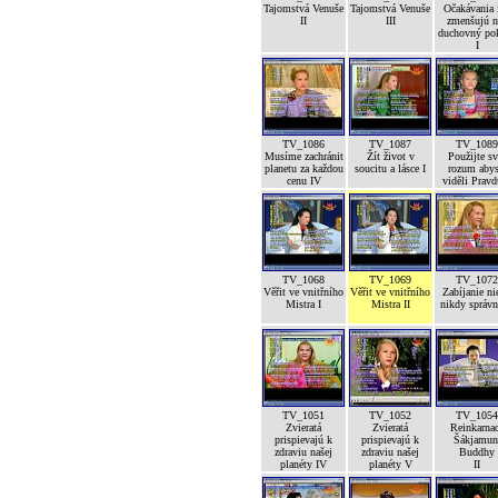
Tajomstvá Venuše
Tajomstvá Venuše
Očakávania 
II
III
zmenšujú n
duchovný po
I
TV_1086
TV_1087
TV_1089
Musíme zachránit
Žít život v
Použijte sv
planetu za každou
soucitu a lásce I
rozum abys
cenu IV
viděli Pravd
TV_1068
TV_1069
TV_1072
Věřit ve vnitřního
Věřit ve vnitřního
Zabíjanie ni
Mistra I
Mistra II
nikdy správ
TV_1051
TV_1052
TV_1054
Zvieratá
Zvieratá
Reinkarna
prispievajú k
prispievajú k
Šákjamun
zdraviu našej
zdraviu našej
Buddhy
planéty IV
planéty V
II