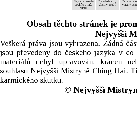
Nepriazeň osudu
Zvládnite svoj
Zvládnite s
posilňuje našu
vlastný osud I
vlastný osud
vieru
Obsah těchto stránek je pro
Nejvyšší M
Veškerá práva jsou vyhrazena. Žádná část
jsou převedeny do českého jazyka v co 
materiálů nebyl upravován, krácen ne
souhlasu Nejvyšší Mistryně Ching Hai. Tí
karmického skutku.
© Nejvyšší Mistry