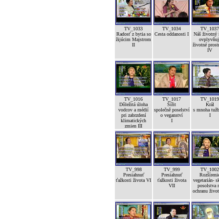
TV_1033
TV_1034
TV_1037
Radosť z bytia so
Cesta oddanosti I
Náš životný 
žijúcim Majstrom
ovplyvňuj
II
životné prost
IV
TV_1016
TV_1017
TV_1019
Dôležitá úloha
Šířit
Král
vodcov a médií
společně poselství
s mnoha tuž
pri zabrzdení
o veganství
I
klimatických
I
zmien III
TV_998
TV_999
TV_1002
Presiahnuť
Presiahnuť
Rozšíreni
ťažkosti života VI
ťažkosti života
vegetarián- s
VII
posolstva 
ochranu život