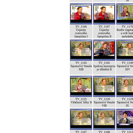
III
TV_1166
TV_1167
TV_1170
Úspechy
Úspechy
Buďte vegeta
svetového
svetového
a svět bud
šampióna I
šampióna II
zachráněn
TV_1143
TV_1145
TV_1149
Tajomstvá Venuše
Správna koncepcia
Tajomstvá Ve
XIII
je dôležitá II
XIV
TV_1125
TV_1128
TV_1129
Vďačnosť líšky II
Tajomstvá Venuše
Tajomstvá Ve
VIII
IX
TV_1107
TV_1108
TV_1111