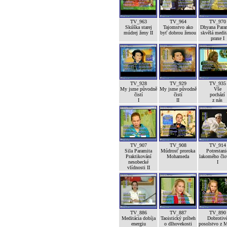
TV_963
TV_964
TV_970
Skúška starej
Tajomstvo ako
Dhyana Para
múdrej ženy II
byť dobrou ženou
skvělá medit
praxe I
TV_928
TV_929
TV_935
My jsme původně
My jsme původně
Vše
čistí
čistí
pochází
I
II
z nás
TV_907
TV_908
TV_914
Sila Paramita
Múdrosť proroka
Potrestani
Praktikování
Mohameda
lakomého člo
nesobecké
I
vlídnosti II
TV_886
TV_887
TV_890
Meditácia dobíja
Taoistický príbeh
Dobrotiv
energiu
o dlhovekosti
posolstvo z 