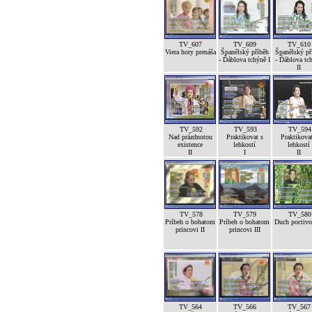
TV_607
TV_609
TV_610
Viera hory prenáša
Španělský příběh
Španělský př
- Ďáblova tchýně I
- Ďáblova tc
II
TV_592
TV_593
TV_594
Nad prázdnotou
Praktikovat s
Praktikovat
existence
lehkostí
lehkostí
II
I
II
TV_578
TV_579
TV_580
Príbeh o bohatom
Príbeh o bohatom
Duch poctivos
princovi II
princovi III
TV_564
TV_566
TV_567