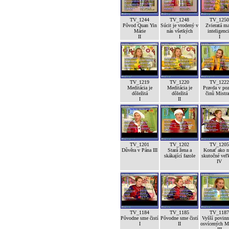
TV_1244
TV_1248
TV_1250
Pôvod Quan Yin
Súcit je vrodený v
Zvieratá m
Márie
nás všetkých
inteligenc
II
I
I
TV_1219
TV_1220
TV_1222
Meditácia je
Meditácia je
Pravda v po
dôležitá
dôležitá
činů Mistra
I
II
TV_1201
TV_1202
TV_1205
Důvěra v Pána III
Stará žena a
Konať ako n
skákající fazole
skutočné veľk
IV
TV_1184
TV_1185
TV_1187
Pôvodne sme čistí
Pôvodne sme čistí
Vyšší povinn
I
II
osvícených M