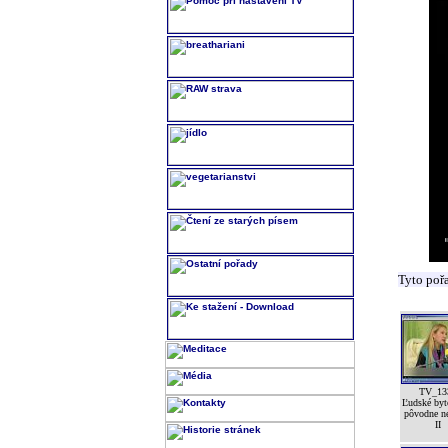
Tyto poř
TV_13
Ľudské byt
pôvodne n
II