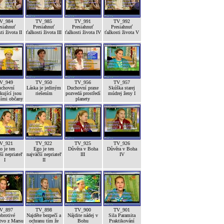
V_984
TV_985
TV_991
TV_992
esiahnuť
Presiahnuť
Presiahnuť
Presiahnuť
ti života II
ťažkosti života III
ťažkosti života IV
ťažkosti života V
V_949
TV_950
TV_956
TV_957
chovní
Láska je jediným
Duchovní praxe
Skúška starej
kující jsou
riešením
pozvedá prostředí
múdrej ženy I
šími občany
planety
V_921
TV_922
TV_925
TV_926
o je ten
Ego je ten
Důvěra v Boha
Důvěra v Boha
ší nepriateľ
najväčší nepriateľ
III
IV
I
II
V_897
TV_898
TV_900
TV_901
brotivé
Najděte bezpečí a
Nájdite nádej v
Sila Paramita
tvo z Marsu
ochranu tím že
Bohu
Praktikování