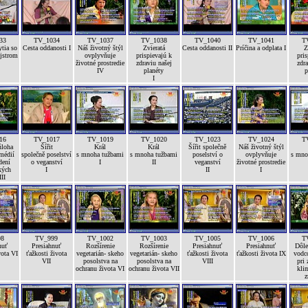
33
TV_1034
TV_1037
TV_1038
TV_1040
TV_1041
T
tia so
Cesta oddanosti I
Náš životný štýl
Zvieratá
Cesta oddanosti II
Príčina a odplata I
Z
jstrom
ovplyvňuje
prispievajú k
pris
životné prostredie
zdraviu našej
zdra
IV
planéty
p
I
16
TV_1017
TV_1019
TV_1020
TV_1023
TV_1024
T
úloha
Šířit
Král
Král
Šířit společně
Náš životný štýl
médií
společně poselství
s mnoha tužbami
s mnoha tužbami
poselství o
ovplyvňuje
s mno
dení
o veganství
I
II
veganství
životné prostredie
kých
I
II
I
II
98
TV_999
TV_1002
TV_1003
TV_1005
TV_1006
T
nuť
Presiahnuť
Rozšírenie
Rozšírenie
Presiahnuť
Presiahnuť
Dôle
vota VI
ťažkosti života
vegetarián- skeho
vegetarián- skeho
ťažkosti života
ťažkosti života IX
vodc
VII
posolstva na
posolstva na
VIII
pri 
ochranu života VI
ochranu života VII
kli
z