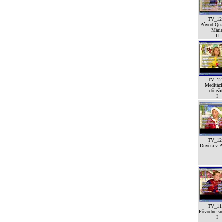
TV_12
Pôvod Qua
Mári
II
TV_12
Meditáci
dôleži
I
TV_12
Důvěra v Pá
TV_11
Pôvodne sm
I