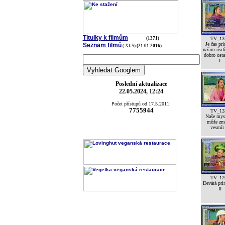
Titulky k filmům
(1371)
TV_13
Je čas pri
Seznam filmů
(.XLS)
(21.01.2016)
našim úsil
dobro ost
I
Poslední aktualizace
22.05.2024, 12:24
Počet přístupů od 17.5.2011:
7755944
TV_12
Naše mys
môže zm
vesmír
TV_12
Devátá pri
II