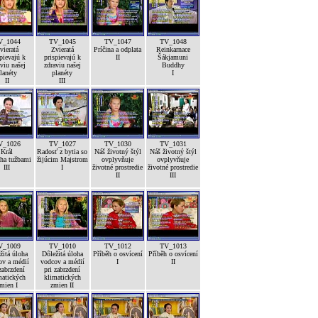
V_1044
TV_1045
TV_1047
TV_1048
vieratá
Zvieratá
Príčina a odplata
Reinkarnace
pievajú k
prispievajú k
II
Šákjamuni
viu našej
zdraviu našej
Buddhy
lanéty
planéty
I
II
III
V_1026
TV_1027
TV_1030
TV_1031
Král
Radosť z bytia so
Náš životný štýl
Náš životný štýl
ha tužbami
žijúcim Majstrom
ovplyvňuje
ovplyvňuje
III
I
životné prostredie
životné prostredie
II
III
V_1009
TV_1010
TV_1012
TV_1013
žitá úloha
Dôležitá úloha
Příběh o osvícení
Příběh o osvícení
ov a médií
vodcov a médií
I
II
zabrzdení
pri zabrzdení
matických
klimatických
mien I
zmien II