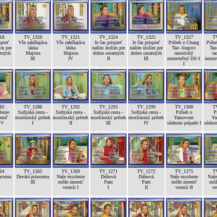
18
TV_1320
TV_1321
TV_1324
TV_1325
TV_1327
T
spieť
Vše zahŕňajúca
Vše zahŕňajúca
Je čas prispieť
Je čas prispieť
Príbeh o Chang
Príb
ím pre
láska
láska
našim úsilím pre
našim úsilím pre
Tao- lingovi
Tao
atných
Majstra
Majstra
dobro ostatných
dobro ostatných
taoistický
ta
III
IV
II
III
nesmrteľný Dil-1
nesmr
I
83
TV_1286
TV_1292
TV_1293
TV_1299
TV_1300
T
lenie
Sufijská cesta -
Sufijská cesta -
Sufijská cesta -
Sufijská cesta -
Príbeh o
P
eniť
moslimský pribeh
moslimský pribeh
moslimský pribeh
moslimský pribeh
Yamovom
Y
 V
I
II
III
IV
súdnom prípade I
súdnom
64
TV_1265
TV_1269
TV_1271
TV_1272
TV_1275
T
ncezna
Devátá princezna
Naše myslenie
Dúhová
Dúhová
Naše myslenie
Naše
III
môže zmeniť
Pani
Pani
môže zmeniť
môž
vesmír I
I
II
vesmír II
ve