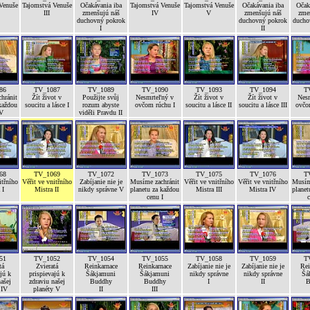
Venuše
Tajomstvá Venuše
Očakávania iba
Tajomstvá Venuše
Tajomstvá Venuše
Očakávania iba
Očak
III
zmenšujú náš
IV
V
zmenšujú náš
zme
duchovný pokrok
duchovný pokrok
ducho
I
II
86
TV_1087
TV_1089
TV_1090
TV_1093
TV_1094
T
hránit
Žít život v
Použijte svůj
Nesmrteľný v
Žít život v
Žít život v
Nes
každou
soucitu a lásce I
rozum abyste
ovčom rúchu I
soucitu a lásce II
soucitu a lásce III
ovčo
IV
viděli Pravdu II
68
TV_1069
TV_1072
TV_1073
TV_1075
TV_1076
T
itřního
Věřit ve vnitřního
Zabíjanie nie je
Musíme zachránit
Věřit ve vnitřního
Věřit ve vnitřního
Musím
 I
Mistra II
nikdy správne V
planetu za každou
Mistra III
Mistra IV
planet
cenu I
c
51
TV_1052
TV_1054
TV_1055
TV_1058
TV_1059
T
tá
Zvieratá
Reinkarnace
Reinkarnace
Zabíjanie nie je
Zabíjanie nie je
Rei
jú k
prispievajú k
Šákjamuni
Šákjamuni
nikdy správne
nikdy správne
Šá
ašej
zdraviu našej
Buddhy
Buddhy
I
II
B
 IV
planéty V
II
III