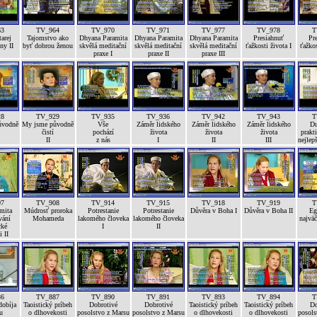
63
TV_964
TV_970
TV_971
TV_977
TV_978
T
arej
Tajomstvo ako
Dhyana Paramita
Dhyana Paramita
Dhyana Paramita
Presiahnuť
Pr
ny II
byť dobrou ženou
skvělá meditační
skvělá meditační
skvělá meditační
ťažkosti života I
ťažkos
praxe I
praxe II
praxe III
28
TV_929
TV_935
TV_936
TV_942
TV_943
T
ůvodně
My jsme původně
Vše
Záměr lidského
Záměr lidského
Záměr lidského
Du
čistí
pochází
života
života
života
prakti
II
z nás
I
II
III
nejlep
07
TV_908
TV_914
TV_915
TV_918
TV_919
T
mita
Múdrosť proroka
Potrestanie
Potrestanie
Důvěra v Boha I
Důvěra v Boha II
Eg
vání
Mohameda
lakomého človeka
lakomého človeka
najväč
cké
I
II
i II
86
TV_887
TV_890
TV_891
TV_893
TV_894
T
dobíja
Taoistický príbeh
Dobrotivé
Dobrotivé
Taoistický príbeh
Taoistický príbeh
Do
u
o dlhovekosti
posolstvo z Marsu
posolstvo z Marsu
o dlhovekosti
o dlhovekosti
posols