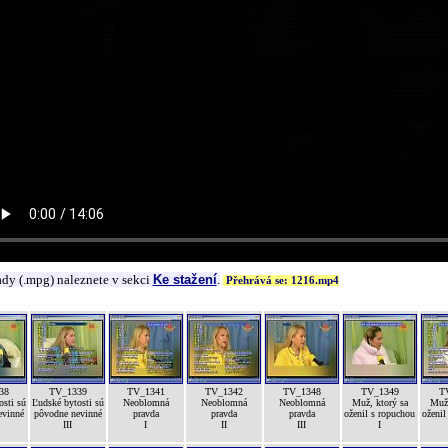
ady (.mpg) naleznete v sekci
Ke stažení
.
Přehrává se: 1216.mp4
38
TV_1339
TV_1341
TV_1342
TV_1348
TV_1349
T
osti sú
Ľudské bytosti sú
Neoblomná
Neoblomná
Neoblomná
Muž, ktorý sa
Muž,
evinné
pôvodne nevinné
pravda
pravda
pravda
oženil s ropuchou
oženil
III
I
II
III
I