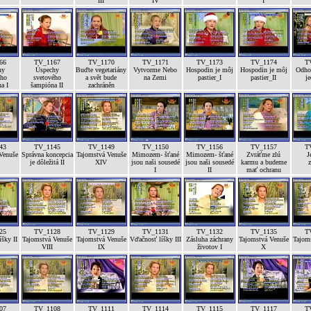
III
IV
I
66
TV_1167
TV_1170
TV_1171
TV_1173
TV_1174
T
hy
Úspechy
Buďte vegetariány
Vytvorme Nebo
Hospodin je môj
Hospodin je môj
Odhod
ého
svetového
a svět bude
na Zemi
pastier_I
pastier_II
je
a I
šampióna II
zachráněn
43
TV_1145
TV_1149
TV_1150
TV_1156
TV_1157
T
Venuše
Správna koncepcia
Tajomstvá Venuše
Mimozem- šťané
Mimozem- šťané
Zvráťme zlú
J
je dôležitá II
XIV
jsou naši sousedé
jsou naši sousedé
karmu a budeme
z
I
II
mať ochranu
25
TV_1128
TV_1129
TV_1131
TV_1132
TV_1135
T
šky II
Tajomstvá Venuše
Tajomstvá Venuše
Vďačnosť líšky III
Zásluha záchrany
Tajomstvá Venuše
Tajom
VIII
IX
životov I
X
07
TV_1108
TV_1111
TV_1114
TV_1115
TV_1117
T