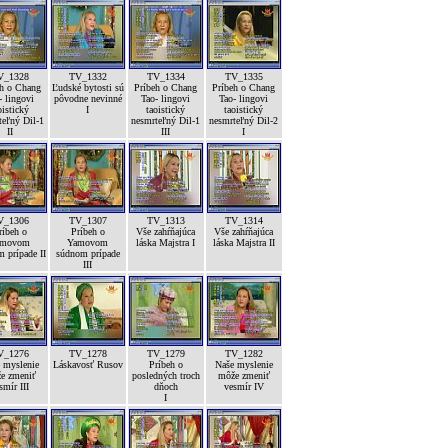
V_1328
TV_1332
TV_1334
TV_1335
eh o Chang
Ľudské bytosti sú
Príbeh o Chang
Príbeh o Chang
- lingovi
pôvodne nevinné
Tao- lingovi
Tao- lingovi
oistický
I
taoistický
taoistický
teľný Dil-1
nesmrteľný Dil-1
nesmrteľný Dil-2
II
III
I
V_1306
TV_1307
TV_1313
TV_1314
ríbeh o
Príbeh o
Vše zahŕňajúca
Vše zahŕňajúca
amovom
Yamovom
láska Majstra I
láska Majstra II
 prípade II
súdnom prípade
III
V_1276
TV_1278
TV_1279
TV_1282
 myslenie
Láskavosť Rusov
Príbeh o
Naše myslenie
e zmeniť
posledných troch
môže zmeniť
smír III
dňoch
vesmír IV
I