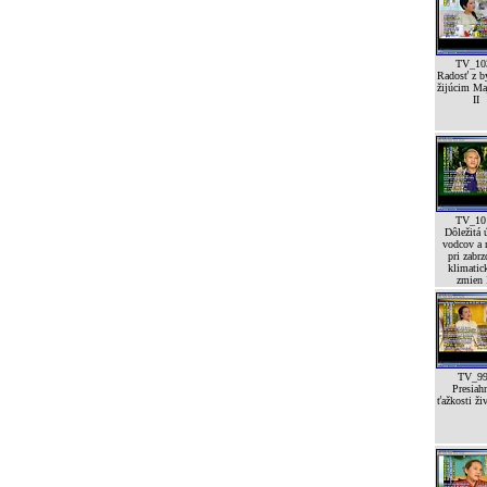
TV_10
Radosť z by
žijúcim Ma
II
TV_10
Dôležitá 
vodcov a 
pri zabrz
klimatic
zmien I
TV_9
Presiah
ťažkosti ži