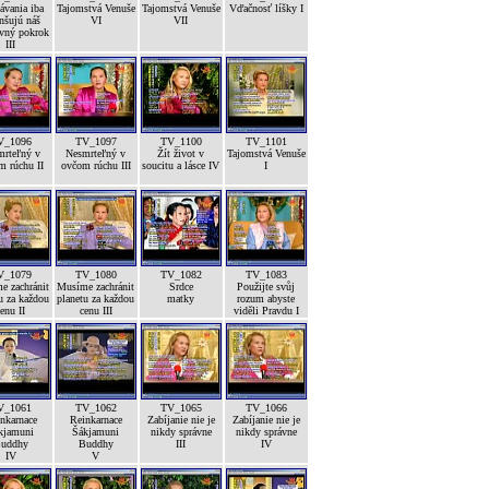
ávania iba
Tajomstvá Venuše
Tajomstvá Venuše
Vďačnosť líšky I
nšujú náš
VI
VII
vný pokrok
III
V_1096
TV_1097
TV_1100
TV_1101
mrteľný v
Nesmrteľný v
Žít život v
Tajomstvá Venuše
m rúchu II
ovčom rúchu III
soucitu a lásce IV
I
V_1079
TV_1080
TV_1082
TV_1083
e zachránit
Musíme zachránit
Srdce
Použijte svůj
u za každou
planetu za každou
matky
rozum abyste
enu II
cenu III
viděli Pravdu I
V_1061
TV_1062
TV_1065
TV_1066
nkarnace
Reinkarnace
Zabíjanie nie je
Zabíjanie nie je
kjamuni
Šákjamuni
nikdy správne
nikdy správne
uddhy
Buddhy
III
IV
IV
V