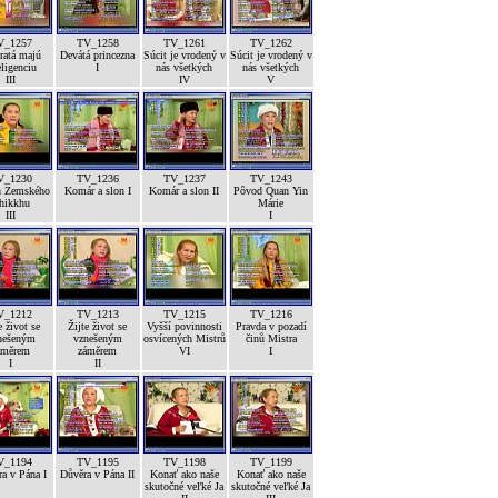
V_1257
TV_1258
TV_1261
TV_1262
ratá majú
Devátá princezna
Súcit je vrodený v
Súcit je vrodený v
eligenciu
I
nás všetkých
nás všetkých
III
IV
V
V_1230
TV_1236
TV_1237
TV_1243
h Zemského
Komár a slon I
Komár a slon II
Pôvod Quan Yin
hikkhu
Márie
III
I
V_1212
TV_1213
TV_1215
TV_1216
e život se
Žijte život se
Vyšší povinnosti
Pravda v pozadí
nešeným
vznešeným
osvícených Mistrů
činů Mistra
áměrem
záměrem
VI
I
I
II
V_1194
TV_1195
TV_1198
TV_1199
a v Pána I
Důvěra v Pána II
Konať ako naše
Konať ako naše
skutočné veľké Ja
skutočné veľké Ja