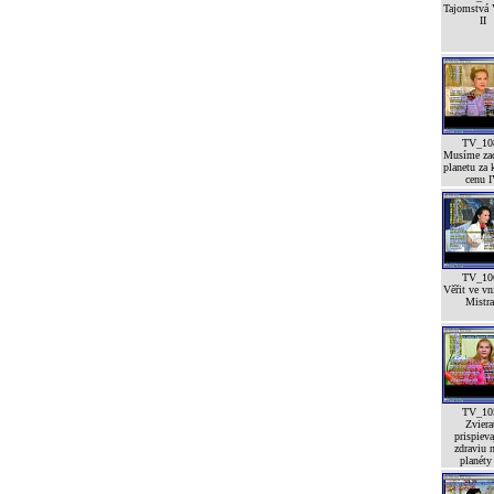
Tajomstvá 
II
TV_10
Musíme zac
planetu za 
cenu 
TV_10
Věřit ve vn
Mistra
TV_10
Zviera
prispieva
zdraviu n
planéty