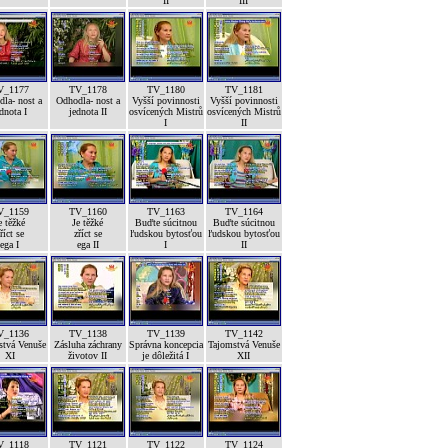
II
III
V_1177
TV_1178
TV_1180
TV_1181
la- nost a
Odhodla- nost a
Vyšší povinnosti
Vyšší povinnosti
dnota I
jednota II
osvícených Mistrů
osvícených Mistrů
I
II
V_1159
TV_1160
TV_1163
TV_1164
e těžké
Je těžké
Buďte súcitnou
Buďte súcitnou
říct se
zříct se
ľudskou bytosťou
ľudskou bytosťou
ega I
ega II
I
II
V_1136
TV_1138
TV_1139
TV_1142
stvá Venuše
Zásluha záchrany
Správna koncepcia
Tajomstvá Venuše
XI
životov II
je dôležitá I
XII
V_1118
TV_1121
TV_1122
TV_1124