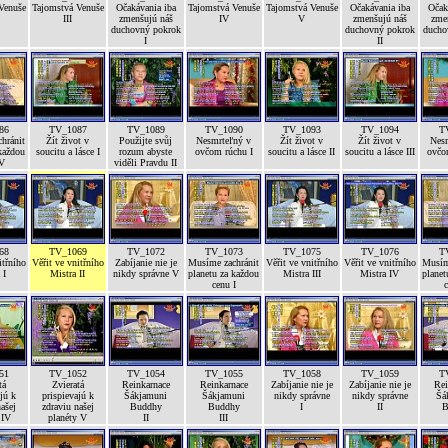
Venuše
Tajomstvá Venuše
Očakávania iba
Tajomstvá Venuše
Tajomstvá Venuše
Očakávania iba
Očak
III
zmenšujú náš
IV
V
zmenšujú náš
zme
duchovný pokrok
duchovný pokrok
ducho
I
II
86
TV_1087
TV_1089
TV_1090
TV_1093
TV_1094
T
hránit
Žít život v
Použijte svůj
Nesmrteľný v
Žít život v
Žít život v
Nes
každou
soucitu a lásce I
rozum abyste
ovčom rúchu I
soucitu a lásce II
soucitu a lásce III
ovčo
IV
viděli Pravdu II
68
TV_1069
TV_1072
TV_1073
TV_1075
TV_1076
T
itřního
Věřit ve vnitřního
Zabíjanie nie je
Musíme zachránit
Věřit ve vnitřního
Věřit ve vnitřního
Musím
 I
Mistra II
nikdy správne V
planetu za každou
Mistra III
Mistra IV
planet
cenu I
c
51
TV_1052
TV_1054
TV_1055
TV_1058
TV_1059
T
tá
Zvieratá
Reinkarnace
Reinkarnace
Zabíjanie nie je
Zabíjanie nie je
Rei
jú k
prispievajú k
Šákjamuni
Šákjamuni
nikdy správne
nikdy správne
Šá
ašej
zdraviu našej
Buddhy
Buddhy
I
II
B
 IV
planéty V
II
III