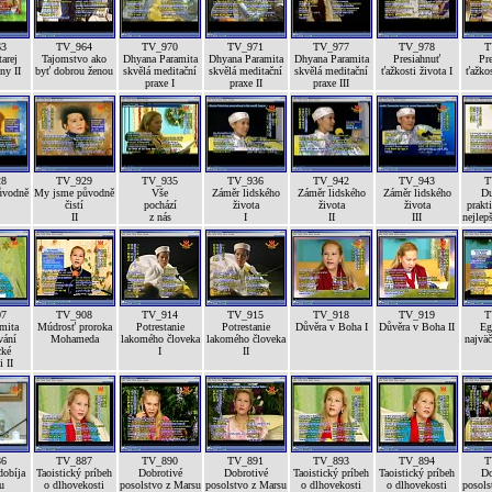
63
TV_964
TV_970
TV_971
TV_977
TV_978
T
arej
Tajomstvo ako
Dhyana Paramita
Dhyana Paramita
Dhyana Paramita
Presiahnuť
Pr
ny II
byť dobrou ženou
skvělá meditační
skvělá meditační
skvělá meditační
ťažkosti života I
ťažkos
praxe I
praxe II
praxe III
28
TV_929
TV_935
TV_936
TV_942
TV_943
T
ůvodně
My jsme původně
Vše
Záměr lidského
Záměr lidského
Záměr lidského
Du
čistí
pochází
života
života
života
prakti
II
z nás
I
II
III
nejlep
07
TV_908
TV_914
TV_915
TV_918
TV_919
T
mita
Múdrosť proroka
Potrestanie
Potrestanie
Důvěra v Boha I
Důvěra v Boha II
Eg
vání
Mohameda
lakomého človeka
lakomého človeka
najväč
cké
I
II
i II
86
TV_887
TV_890
TV_891
TV_893
TV_894
T
dobíja
Taoistický príbeh
Dobrotivé
Dobrotivé
Taoistický príbeh
Taoistický príbeh
Do
u
o dlhovekosti
posolstvo z Marsu
posolstvo z Marsu
o dlhovekosti
o dlhovekosti
posols