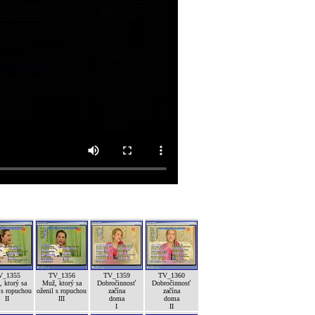
V_1355
TV_1356
TV_1359
TV_1360
 ktorý sa
Muž, ktorý sa
Dobročinnosť
Dobročinnosť
 s ropuchou
oženil s ropuchou
začína
začína
II
III
doma
doma
I
II