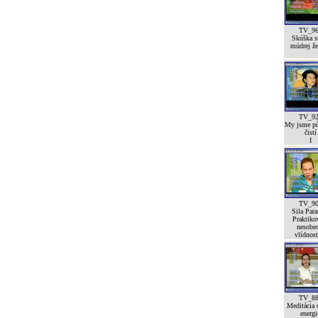
TV_9
Skúška st
múdrej že
TV_9
My jsme p
čistí
I
TV_9
Sila Para
Praktiko
nesobe
vlídnost
TV_8
Meditácia 
energi