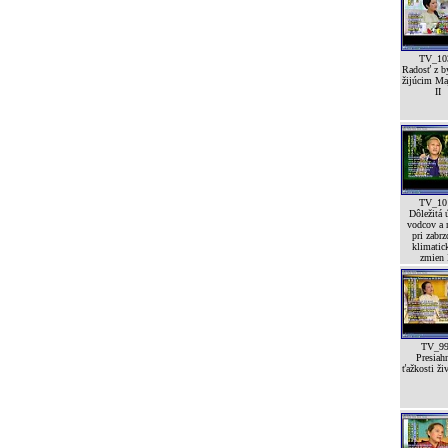
TV_10
Radosť z by
žijúcim Ma
II
TV_10
Dôležitá 
vodcov a 
pri zabrz
klimatic
zmien I
TV_9
Presiah
ťažkosti ži