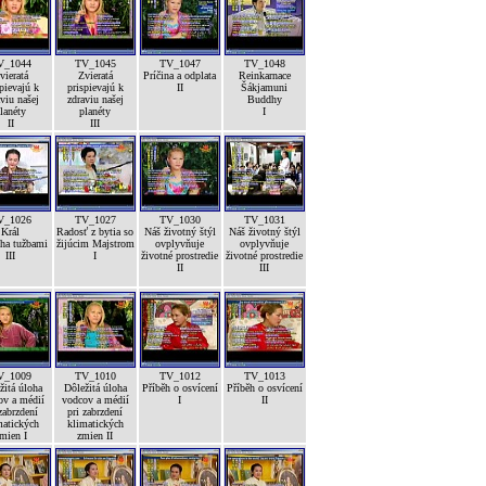
V_1044
TV_1045
TV_1047
TV_1048
vieratá
Zvieratá
Príčina a odplata
Reinkarnace
pievajú k
prispievajú k
II
Šákjamuni
viu našej
zdraviu našej
Buddhy
lanéty
planéty
I
II
III
V_1026
TV_1027
TV_1030
TV_1031
Král
Radosť z bytia so
Náš životný štýl
Náš životný štýl
ha tužbami
žijúcim Majstrom
ovplyvňuje
ovplyvňuje
III
I
životné prostredie
životné prostredie
II
III
V_1009
TV_1010
TV_1012
TV_1013
žitá úloha
Dôležitá úloha
Příběh o osvícení
Příběh o osvícení
ov a médií
vodcov a médií
I
II
zabrzdení
pri zabrzdení
matických
klimatických
mien I
zmien II