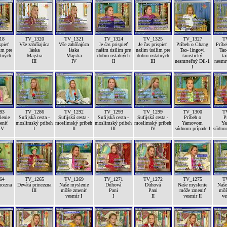
18
TV_1320
TV_1321
TV_1324
TV_1325
TV_1327
T
spieť
Vše zahŕňajúca
Vše zahŕňajúca
Je čas prispieť
Je čas prispieť
Príbeh o Chang
Príb
ím pre
láska
láska
našim úsilím pre
našim úsilím pre
Tao- lingovi
Tao
atných
Majstra
Majstra
dobro ostatných
dobro ostatných
taoistický
ta
III
IV
II
III
nesmrteľný Dil-1
nesmr
I
83
TV_1286
TV_1292
TV_1293
TV_1299
TV_1300
T
lenie
Sufijská cesta -
Sufijská cesta -
Sufijská cesta -
Sufijská cesta -
Príbeh o
P
eniť
moslimský pribeh
moslimský pribeh
moslimský pribeh
moslimský pribeh
Yamovom
Y
 V
I
II
III
IV
súdnom prípade I
súdnom
64
TV_1265
TV_1269
TV_1271
TV_1272
TV_1275
T
ncezna
Devátá princezna
Naše myslenie
Dúhová
Dúhová
Naše myslenie
Naše
III
môže zmeniť
Pani
Pani
môže zmeniť
môž
vesmír I
I
II
vesmír II
ve