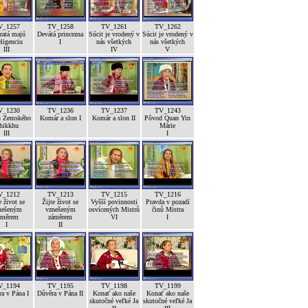
V_1257
TV_1258
TV_1261
TV_1262
ratá majú
Devátá princezna
Súcit je vrodený v
Súcit je vrodený v
eligenciu
I
nás všetkých
nás všetkých
III
IV
V
V_1230
TV_1236
TV_1237
TV_1243
h Zemského
Komár a slon I
Komár a slon II
Pôvod Quan Yin
hikkhu
Márie
III
I
V_1212
TV_1213
TV_1215
TV_1216
e život se
Žijte život se
Vyšší povinnosti
Pravda v pozadí
nešeným
vznešeným
osvícených Mistrů
činů Mistra
áměrem
záměrem
VI
I
I
II
V_1194
TV_1195
TV_1198
TV_1199
a v Pána I
Důvěra v Pána II
Konať ako naše
Konať ako naše
skutočné veľké Ja
skutočné veľké Ja