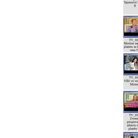
Tajomstvá 
II
TV_10
Musíme zac
planetu za 
cenu 
TV_10
Věřit ve vn
Mistra
TV_10
Zviera
prispieva
zdraviu n
planéty