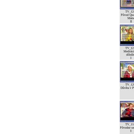
TV_12
Pôvod Qua
Mári
II
TV_12
Meditáci
dôleži
I
TV_12
Důvěra v Pá
TV_11
Pôvodne sm
I