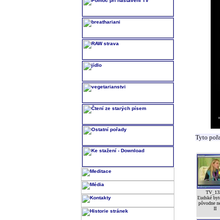
Tyto poř
TV_13
Ľudské byt
pôvodne n
II