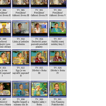
V_984
TV_985
TV_991
TV_992
esiahnuť
Presiahnuť
Presiahnuť
Presiahnuť
ti života II
ťažkosti života III
ťažkosti života IV
ťažkosti života V
V_949
TV_950
TV_956
TV_957
chovní
Láska je jediným
Duchovní praxe
Skúška starej
kující jsou
riešením
pozvedá prostředí
múdrej ženy I
šími občany
planety
V_921
TV_922
TV_925
TV_926
o je ten
Ego je ten
Důvěra v Boha
Důvěra v Boha
ší nepriateľ
najväčší nepriateľ
III
IV
I
II
V_897
TV_898
TV_900
TV_901
brotivé
Najděte bezpečí a
Nájdite nádej v
Sila Paramita
tvo z Marsu
ochranu tím že
Bohu
Praktikování