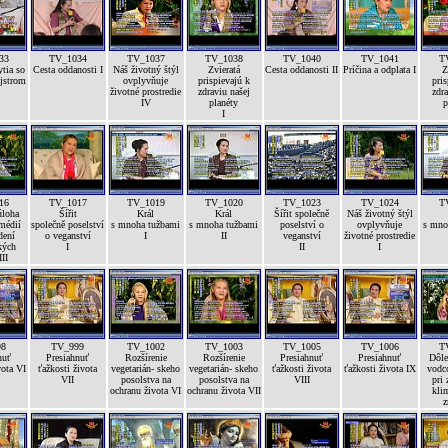
33
TV_1034
TV_1037
TV_1038
TV_1040
TV_1041
T
tia so
Cesta oddanosti I
Náš životný štýl
Zvieratá
Cesta oddanosti II
Príčina a odplata I
Z
jstrom
ovplyvňuje
prispievajú k
pris
životné prostredie
zdraviu našej
zdra
IV
planéty
p
I
16
TV_1017
TV_1019
TV_1020
TV_1023
TV_1024
T
úloha
Šířit
Král
Král
Šířit společně
Náš životný štýl
médií
společně poselství
s mnoha tužbami
s mnoha tužbami
poselství o
ovplyvňuje
s mno
dení
o veganství
I
II
veganství
životné prostredie
kých
I
II
I
II
98
TV_999
TV_1002
TV_1003
TV_1005
TV_1006
T
nuť
Presiahnuť
Rozšírenie
Rozšírenie
Presiahnuť
Presiahnuť
Dôle
vota VI
ťažkosti života
vegetarián- skeho
vegetarián- skeho
ťažkosti života
ťažkosti života IX
vodc
VII
posolstva na
posolstva na
VIII
pri 
ochranu života VI
ochranu života VII
kli
z