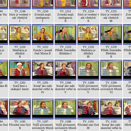
44
TV_1248
TV_1250
TV_1251
TV_1254
TV_1255
T
n Yin
Súcit je vrodený v
Zvieratá majú
Zvieratá majú
Súcit je vrodený v
Súcit je vrodený v
Zvie
e
nás všetkých
inteligenciu
inteligenciu
nás všetkých
nás všetkých
int
I
I
II
II
III
19
TV_1220
TV_1222
TV_1223
TV_1226
TV_1229
T
a je
Meditácia je
Pravda v pozadí
Příběh Zemského
Meditácia je
Příběh Zemského
Příbě
tá
dôležitá
činů Mistra II
Bhikkhu I
dôležitá
Bhikkhu
B
II
III
II
01
TV_1202
TV_1205
TV_1206
TV_1208
TV_1209
T
na III
Stará žena a
Konať ako naše
Konať ako naše
Vyšší povinnosti
Vyšší povinnosti
Žijt
skákající fazole
skutočné veľké Ja
skutočné veľké Ja
osvícených Mistrů
osvícených Mistrů
vz
IV
V
V
VI
z
84
TV_1185
TV_1187
TV_1188
TV_1191
TV_1192
T
e čistí
Pôvodne sme čistí
Vyšší povinnosti
Vyšší povinnosti
Pôvodne sme čistí
Konať ako naše
Důvěr
II
osvícených Mistrů
osvícených Mistrů
III
skutočné veľké Ja