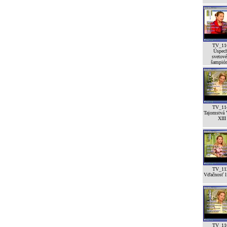
TV_11
Úspec
svetov
šampión
TV_11
Tajomstvá 
XIII
TV_11
Vďačnosť lí
TV_11