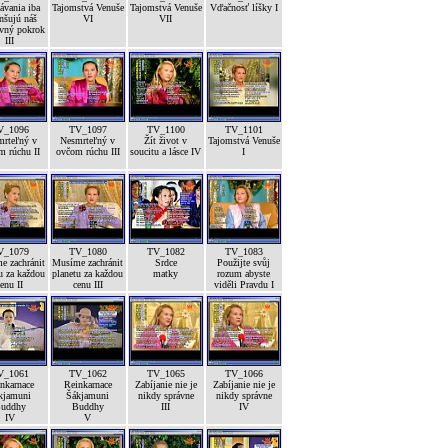
ávania iba
Tajomstvá Venuše
Tajomstvá Venuše
Vďačnosť líšky I
nšujú náš
VI
VII
vný pokrok
III
V_1096
TV_1097
TV_1100
TV_1101
mrteľný v
Nesmrteľný v
Žít život v
Tajomstvá Venuše
m rúchu II
ovčom rúchu III
soucitu a lásce IV
I
V_1079
TV_1080
TV_1082
TV_1083
e zachránit
Musíme zachránit
Srdce
Použijte svůj
u za každou
planetu za každou
matky
rozum abyste
enu II
cenu III
viděli Pravdu I
V_1061
TV_1062
TV_1065
TV_1066
nkarnace
Reinkarnace
Zabíjanie nie je
Zabíjanie nie je
kjamuni
Šákjamuni
nikdy správne
nikdy správne
uddhy
Buddhy
III
IV
IV
V