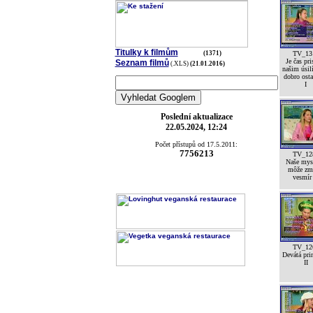
Titulky k filmům
(1371)
TV_13
Je čas pri
Seznam filmů
(.XLS)
(21.01.2016)
našim úsil
dobro ost
I
Poslední aktualizace
22.05.2024, 12:24
Počet přístupů od 17.5.2011:
7756213
TV_12
Naše mys
môže zm
vesmír
TV_12
Devátá pri
II