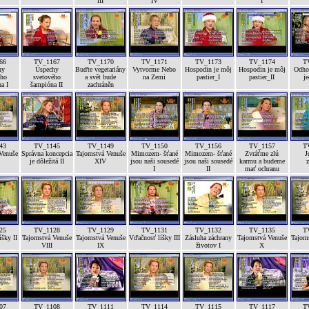
III
IV
I
66
TV_1167
TV_1170
TV_1171
TV_1173
TV_1174
T
hy
Úspechy
Buďte vegetariány
Vytvorme Nebo
Hospodin je môj
Hospodin je môj
Odhod
ého
svetového
a svět bude
na Zemi
pastier_I
pastier_II
je
a I
šampióna II
zachráněn
43
TV_1145
TV_1149
TV_1150
TV_1156
TV_1157
T
Venuše
Správna koncepcia
Tajomstvá Venuše
Mimozem- šťané
Mimozem- šťané
Zvráťme zlú
J
je dôležitá II
XIV
jsou naši sousedé
jsou naši sousedé
karmu a budeme
z
I
II
mať ochranu
25
TV_1128
TV_1129
TV_1131
TV_1132
TV_1135
T
šky II
Tajomstvá Venuše
Tajomstvá Venuše
Vďačnosť líšky III
Zásluha záchrany
Tajomstvá Venuše
Tajom
VIII
IX
životov I
X
07
TV_1108
TV_1111
TV_1114
TV_1115
TV_1117
T