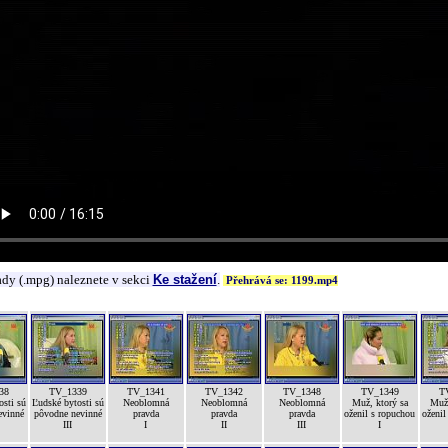
ady (.mpg) naleznete v sekci
Ke stažení
.
Přehrává se: 1199.mp4
38
TV_1339
TV_1341
TV_1342
TV_1348
TV_1349
T
osti sú
Ľudské bytosti sú
Neoblomná
Neoblomná
Neoblomná
Muž, ktorý sa
Muž,
evinné
pôvodne nevinné
pravda
pravda
pravda
oženil s ropuchou
oženil
III
I
II
III
I