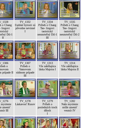
V_1328
TV_1332
TV_1334
TV_1335
eh o Chang
Ľudské bytosti sú
Príbeh o Chang
Príbeh o Chang
- lingovi
pôvodne nevinné
Tao- lingovi
Tao- lingovi
oistický
I
taoistický
taoistický
teľný Dil-1
nesmrteľný Dil-1
nesmrteľný Dil-2
II
III
I
V_1306
TV_1307
TV_1313
TV_1314
ríbeh o
Príbeh o
Vše zahŕňajúca
Vše zahŕňajúca
amovom
Yamovom
láska Majstra I
láska Majstra II
 prípade II
súdnom prípade
III
V_1276
TV_1278
TV_1279
TV_1282
 myslenie
Láskavosť Rusov
Príbeh o
Naše myslenie
e zmeniť
posledných troch
môže zmeniť
smír III
dňoch
vesmír IV
I