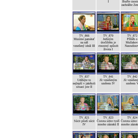
I
Buďte cnost
zachráňte Ze
TV_866
TV_870
TV_872
Musíme pamätať
Jediným
Příběh o
na náš
útočištěm je
Mullahov
vznešený ideál III
ctnostný způsob
Nasrudino
života I
TV_837
TV_841
TV_842
Udělejte to
Jít vznešeným
Jít vzneše
nejlepší v jakékoli
směrem IV
směrem 
situaci jste II
TV_821
TV_823
TV_824
Súcit plodí súcit
Čistota srdce tvoří
Čistota srdce 
IV
mnoho zázraků II
mnoho zázrak