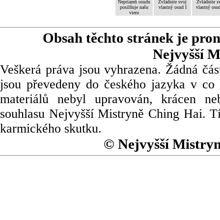
Nepriazeň osudu
Zvládnite svoj
Zvládnite s
posilňuje našu
vlastný osud I
vlastný osud
vieru
Obsah těchto stránek je pro
Nejvyšší M
Veškerá práva jsou vyhrazena. Žádná část
jsou převedeny do českého jazyka v co 
materiálů nebyl upravován, krácen ne
souhlasu Nejvyšší Mistryně Ching Hai. Tí
karmického skutku.
© Nejvyšší Mistry