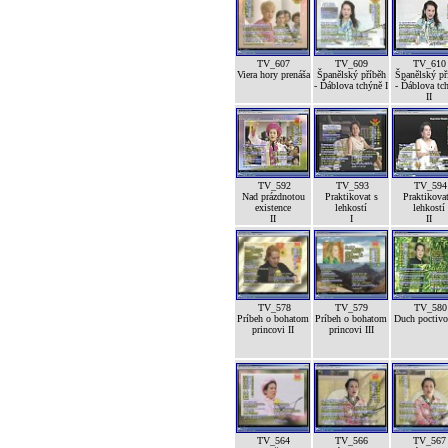
TV_607
TV_609
TV_610
Viera hory prenáša
Španělský příběh
Španělský př
- Ďáblova tchýně I
- Ďáblova tc
II
TV_592
TV_593
TV_594
Nad prázdnotou
Praktikovat s
Praktikovat
existence
lehkostí
lehkostí
II
I
II
TV_578
TV_579
TV_580
Príbeh o bohatom
Príbeh o bohatom
Duch poctivos
princovi II
princovi III
TV_564
TV_566
TV_567