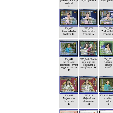
praktikova- nie je
mysli přítele I
mysli přítele
vedecké
III
TV_670
TV_672
TV_676
Znak velkého
Znak velkého
Znak velké
Svatého III
Svatého IV
Svatého 
TV_647
TV_649 Charita
TV_651
Raj na Zemi
dělá jiné lidi
Odhalte
prostrední- ctvom
šťastnými a
pravdu
vege- tariánstva
nebojácnými IV
uvnitř
II
TV_625
TV_628
TV_630 Pod
Majsterkina
Majsterkina
z celého
dovolenka
dovolenka
srdca
II
III
I