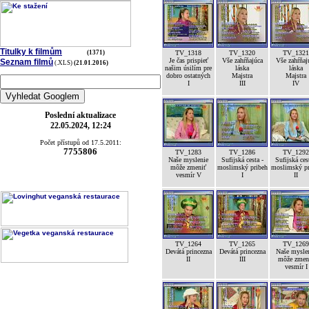
Titulky k filmům
(1371)
TV_1318
TV_1320
TV_1321
Je čas prispieť
Vše zahŕňajúca
Vše zahŕňaj
Seznam filmů
(.XLS)
(21.01.2016)
našim úsilím pre
láska
láska
dobro ostatných
Majstra
Majstra
I
III
IV
Poslední aktualizace
22.05.2024, 12:24
Počet přístupů od 17.5.2011:
7755806
TV_1283
TV_1286
TV_1292
Naše myslenie
Sufijská cesta -
Sufijská ces
môže zmeniť
moslimský pribeh
moslimský pr
vesmír V
I
II
TV_1264
TV_1265
TV_1269
Devátá princezna
Devátá princezna
Naše mysle
II
III
môže zmen
vesmír I