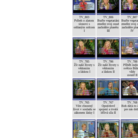
TV_803
TV_806
TV_807
Príbeh o zlatom
Buďte vegetariáni
Buďte vegetar
slonovi s
zmeňte svoj osud
zmeňte svoj 
oddaným srdcom
zachráňte planétu
zachráňte pla
I
III
IV
TV_785
TV_786
TV_788
Žít naše životy s
Žít naše životy s
Příběh indi
vědomím
vědomím
světice Bůh
a láskou I
a láskou II
vždy
uvnitř II
TV_765
TV_767
TV_768
Vést ctnostný
Opravdové
Boh dáva to č
život v souladu se
spojení a trvalá
pre nás dob
zákonem lásky I
léčivá síla II