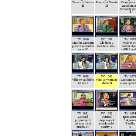
Tajomstvá Venuše
Tajomstvá Venuše
Očakávania 
II
III
zmenšujú n
duchovný po
I
TV_1086
TV_1087
TV_1089
Musíme zachránit
Žít život v
Použijte sv
planetu za každou
soucitu a lásce I
rozum abys
cenu IV
viděli Pravd
TV_1068
TV_1069
TV_1072
Věřit ve vnitřního
Věřit ve vnitřního
Zabíjanie ni
Mistra I
Mistra II
nikdy správ
TV_1051
TV_1052
TV_1054
Zvieratá
Zvieratá
Reinkarna
prispievajú k
prispievajú k
Šákjamun
zdraviu našej
zdraviu našej
Buddhy
planéty IV
planéty V
II