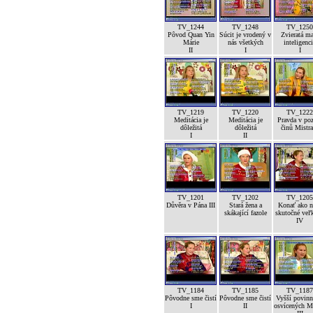
TV_1244
TV_1248
TV_1250
Pôvod Quan Yin
Súcit je vrodený v
Zvieratá m
Márie
nás všetkých
inteligenc
II
I
I
TV_1219
TV_1220
TV_1222
Meditácia je
Meditácia je
Pravda v po
dôležitá
dôležitá
činů Mistra
I
II
TV_1201
TV_1202
TV_1205
Důvěra v Pána III
Stará žena a
Konať ako n
skákající fazole
skutočné veľk
IV
TV_1184
TV_1185
TV_1187
Pôvodne sme čistí
Pôvodne sme čistí
Vyšší povinn
I
II
osvícených M