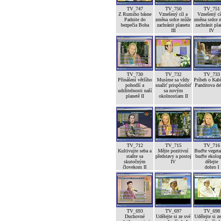
TV_747
TV_750
TV_751
Z Rumiho básne
Vznešený cíl a
Vznešený cí
Padnite do
změna srdce může
změna srdce 
bezpečia Boha
zachránit planetu
zachránit pla
III
IV
TV_730
TV_732
TV_733
Přinášení většího
Musíme sa vždy
Príbeh o Kab
pohodlí a
snažiť prispôsobiť
Panditova de
udržitelnosti naší
sa novým
planetě II
okolnostiam II
TV_712
TV_715
TV_716
Kultivujte seba a
Mějte pozitivní
Buďte vegetar
staňte sa
představy a postoj
buďte ekolog
skutočným
IV
dělejte
človekom II
dobro I
TV_693
TV_697
TV_698
Duchovné
Udělejte si ze své
Udělejte si z