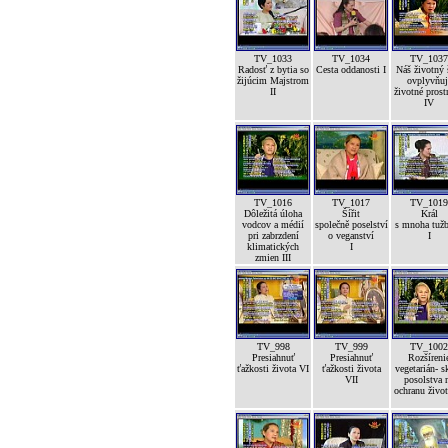
TV_1033
TV_1034
TV_1037
Radosť z bytia so
Cesta oddanosti I
Náš životný 
žijúcim Majstrom
ovplyvňuj
II
životné prost
IV
TV_1016
TV_1017
TV_1019
Dôležitá úloha
Šířit
Král
vodcov a médií
společně poselství
s mnoha tuž
pri zabrzdení
o veganství
I
klimatických
I
zmien III
TV_998
TV_999
TV_1002
Presiahnuť
Presiahnuť
Rozšíreni
ťažkosti života VI
ťažkosti života
vegetarián- s
VII
posolstva 
ochranu život