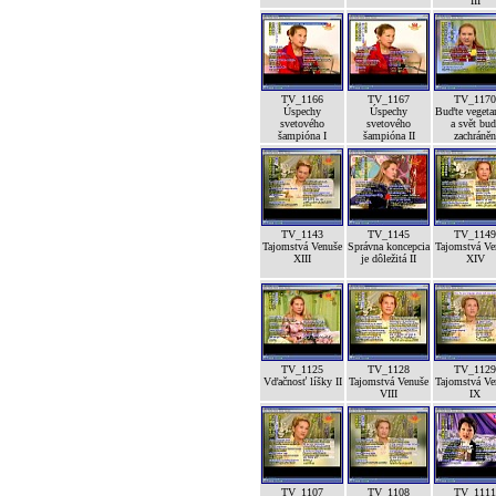
III
TV_1166
TV_1167
TV_1170
Úspechy
Úspechy
Buďte vegeta
svetového
svetového
a svět bud
šampióna I
šampióna II
zachráněn
TV_1143
TV_1145
TV_1149
Tajomstvá Venuše
Správna koncepcia
Tajomstvá Ve
XIII
je dôležitá II
XIV
TV_1125
TV_1128
TV_1129
Vďačnosť líšky II
Tajomstvá Venuše
Tajomstvá Ve
VIII
IX
TV_1107
TV_1108
TV_1111