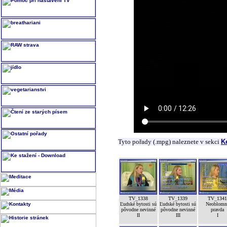
Tyto pořady (.mpg) naleznete v sekci
K
TV_1338
TV_1339
TV_1341
Ľudské bytosti sú
Ľudské bytosti sú
Neoblomn
pôvodne nevinné
pôvodne nevinné
pravda
II
III
I