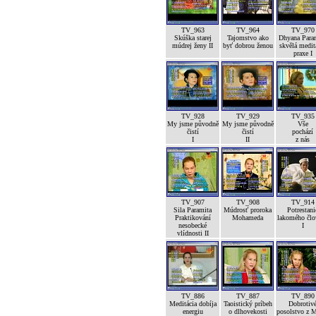
TV_963
TV_964
TV_970
Skúška starej
Tajomstvo ako
Dhyana Para
múdrej ženy II
byť dobrou ženou
skvělá medit
praxe I
TV_928
TV_929
TV_935
My jsme původně
My jsme původně
Vše
čistí
čistí
pochází
I
II
z nás
TV_907
TV_908
TV_914
Sila Paramita
Múdrosť proroka
Potrestani
Praktikování
Mohameda
lakomého člo
nesobecké
I
vlídnosti II
TV_886
TV_887
TV_890
Meditácia dobíja
Taoistický príbeh
Dobrotiv
energiu
o dlhovekosti
posolstvo z 