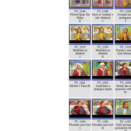
TV_1244
TV_1248
TV_1250
Pôvod Quan Yin
Súcit je vrodený v
Zvieratá m
Márie
nás všetkých
inteligenc
II
I
I
TV_1219
TV_1220
TV_1222
Meditácia je
Meditácia je
Pravda v po
dôležitá
dôležitá
činů Mistra
I
II
TV_1201
TV_1202
TV_1205
Důvěra v Pána III
Stará žena a
Konať ako n
skákající fazole
skutočné veľk
IV
TV_1184
TV_1185
TV_1187
Pôvodne sme čistí
Pôvodne sme čistí
Vyšší povinn
I
II
osvícených M