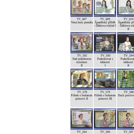
TV_607
TV_609
TV_610
Viera hory prenáša
Španělský příběh
Španělský př
- Ďáblova tchýně I
- Ďáblova tc
II
TV_592
TV_593
TV_594
Nad prázdnotou
Praktikovat s
Praktikovat
existence
lehkostí
lehkostí
II
I
II
TV_578
TV_579
TV_580
Príbeh o bohatom
Príbeh o bohatom
Duch poctivos
princovi II
princovi III
TV_564
TV_566
TV_567