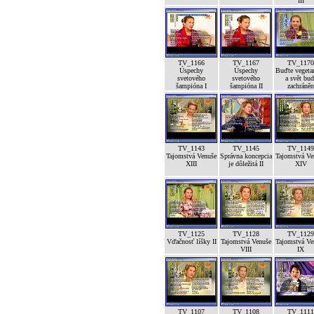
III
TV_1166
TV_1167
TV_1170
Úspechy
Úspechy
Buďte vegeta
svetového
svetového
a svět bud
šampióna I
šampióna II
zachráněn
TV_1143
TV_1145
TV_1149
Tajomstvá Venuše
Správna koncepcia
Tajomstvá Ve
XIII
je dôležitá II
XIV
TV_1125
TV_1128
TV_1129
Vďačnosť líšky II
Tajomstvá Venuše
Tajomstvá Ve
VIII
IX
TV_1107
TV_1108
TV_1111