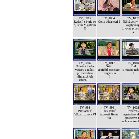
TV_1033
TV_1034
TV_1037
Radosť z bytia so
Cesta oddanosti I
Náš životný 
žijúcim Majstrom
ovplyvňuj
II
životné prost
IV
TV_1016
TV_1017
TV_1019
Dôležitá úloha
Šířit
Král
vodcov a médií
společně poselství
s mnoha tuž
pri zabrzdení
o veganství
I
klimatických
I
zmien III
TV_998
TV_999
TV_1002
Presiahnuť
Presiahnuť
Rozšíreni
ťažkosti života VI
ťažkosti života
vegetarián- s
VII
posolstva 
ochranu život