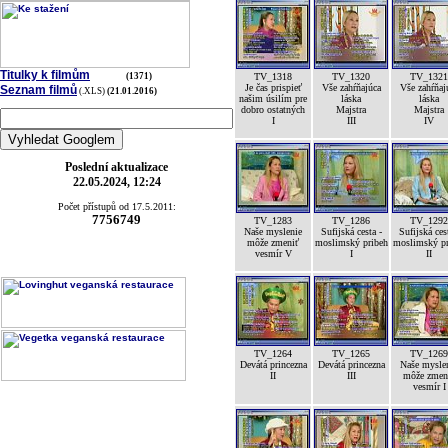
Titulky k filmům
(1371)
TV_1318
TV_1320
TV_1321
Je čas prispieť
Vše zahŕňajúca
Vše zahŕňaj
Seznam filmů
(.XLS)
(21.01.2016)
našim úsilím pre
láska
láska
dobro ostatných
Majstra
Majstra
I
III
IV
Poslední aktualizace
22.05.2024, 12:24
Počet přístupů od 17.5.2011:
7756749
TV_1283
TV_1286
TV_1292
Naše myslenie
Sufijská cesta -
Sufijská ces
môže zmeniť
moslimský pribeh
moslimský pr
vesmír V
I
II
TV_1264
TV_1265
TV_1269
Devátá princezna
Devátá princezna
Naše mysle
II
III
môže zmen
vesmír I