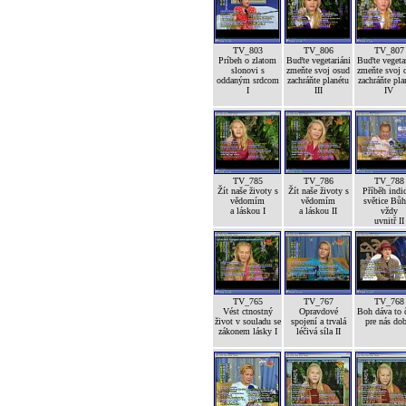
TV_803
TV_806
TV_807
Príbeh o zlatom
Buďte vegetariáni
Buďte vegetar
slonovi s
zmeňte svoj osud
zmeňte svoj 
oddaným srdcom
zachráňte planétu
zachráňte pla
I
III
IV
TV_785
TV_786
TV_788
Žít naše životy s
Žít naše životy s
Příběh indi
vědomím
vědomím
světice Bůh
a láskou I
a láskou II
vždy
uvnitř II
TV_765
TV_767
TV_768
Vést ctnostný
Opravdové
Boh dáva to č
život v souladu se
spojení a trvalá
pre nás dob
zákonem lásky I
léčivá síla II