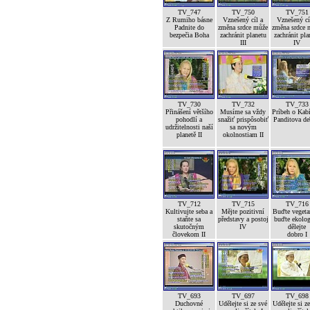
TV_747
TV_750
TV_751
Z Rumiho básne
Vznešený cíl a
Vznešený cí
Padnite do
změna srdce může
změna srdce 
bezpečia Boha
zachránit planetu
zachránit pla
III
IV
TV_730
TV_732
TV_733
Přinášení většího
Musíme sa vždy
Príbeh o Kab
pohodlí a
snažiť prispôsobiť
Panditova de
udržitelnosti naší
sa novým
planetě II
okolnostiam II
TV_712
TV_715
TV_716
Kultivujte seba a
Mějte pozitivní
Buďte vegetar
staňte sa
představy a postoj
buďte ekolog
skutočným
IV
dělejte
človekom II
dobro I
TV_693
TV_697
TV_698
Duchovné
Udělejte si ze své
Udělejte si z