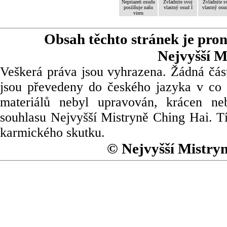
Nepriazeň osudu
Zvládnite svoj
Zvládnite s
posilňuje našu
vlastný osud I
vlastný osud
vieru
Obsah těchto stránek je pro
Nejvyšší M
Veškerá práva jsou vyhrazena. Žádná část
jsou převedeny do českého jazyka v co 
materiálů nebyl upravován, krácen ne
souhlasu Nejvyšší Mistryně Ching Hai. Tí
karmického skutku.
© Nejvyšší Mistry