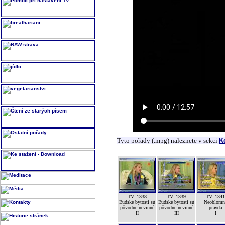
Tyto pořady (.mpg) naleznete v sekci
K
TV_1338
TV_1339
TV_1341
Ľudské bytosti sú
Ľudské bytosti sú
Neoblomn
pôvodne nevinné
pôvodne nevinné
pravda
II
III
I