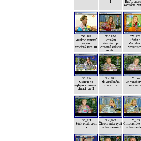
I
Buďte cnost
zachráňte Ze
TV_866
TV_870
TV_872
Musíme pamätať
Jediným
Příběh o
na náš
útočištěm je
Mullahov
vznešený ideál III
ctnostný způsob
Nasrudino
života I
TV_837
TV_841
TV_842
Udělejte to
Jít vznešeným
Jít vzneše
nejlepší v jakékoli
směrem IV
směrem 
situaci jste II
TV_821
TV_823
TV_824
Súcit plodí súcit
Čistota srdce tvoří
Čistota srdce 
IV
mnoho zázraků II
mnoho zázrak