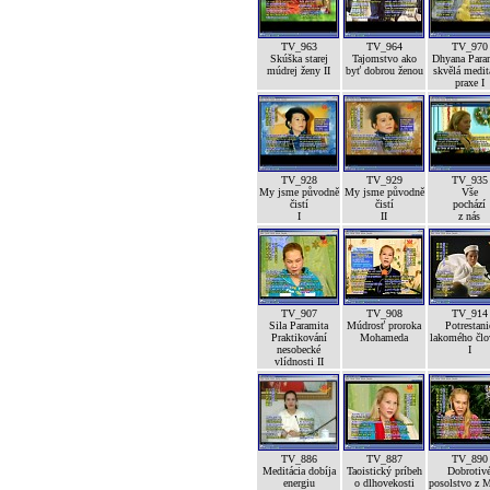
TV_963
TV_964
TV_970
Skúška starej
Tajomstvo ako
Dhyana Para
múdrej ženy II
byť dobrou ženou
skvělá medit
praxe I
TV_928
TV_929
TV_935
My jsme původně
My jsme původně
Vše
čistí
čistí
pochází
I
II
z nás
TV_907
TV_908
TV_914
Sila Paramita
Múdrosť proroka
Potrestani
Praktikování
Mohameda
lakomého člo
nesobecké
I
vlídnosti II
TV_886
TV_887
TV_890
Meditácia dobíja
Taoistický príbeh
Dobrotiv
energiu
o dlhovekosti
posolstvo z 