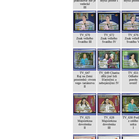
praktikova- nie je
mysli přítele I
mysli přítele
vedecké
III
TV_670
TV_672
TV_676
Znak velkého
Znak velkého
Znak velké
Svatého III
Svatého IV
Svatého 
TV_647
TV_649 Charita
TV_651
Raj na Zemi
dělá jiné lidi
Odhalte
prostrední- ctvom
šťastnými a
pravdu
vege- tariánstva
nebojácnými IV
uvnitř
II
TV_625
TV_628
TV_630 Pod
Majsterkina
Majsterkina
z celého
dovolenka
dovolenka
srdca
II
III
I