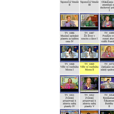
Tajomstvá Venuše
Tajomstvá Venuše
Očakávania 
II
III
zmenšujú n
duchovný po
I
TV_1086
TV_1087
TV_1089
Musíme zachránit
Žít život v
Použijte sv
planetu za každou
soucitu a lásce I
rozum abys
cenu IV
viděli Pravd
TV_1068
TV_1069
TV_1072
Věřit ve vnitřního
Věřit ve vnitřního
Zabíjanie ni
Mistra I
Mistra II
nikdy správ
TV_1051
TV_1052
TV_1054
Zvieratá
Zvieratá
Reinkarna
prispievajú k
prispievajú k
Šákjamun
zdraviu našej
zdraviu našej
Buddhy
planéty IV
planéty V
II