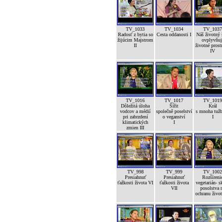
TV_1033
TV_1034
TV_1037
Radosť z bytia so
Cesta oddanosti I
Náš životný 
žijúcim Majstrom
ovplyvňuj
II
životné prost
IV
TV_1016
TV_1017
TV_1019
Dôležitá úloha
Šířit
Král
vodcov a médií
společně poselství
s mnoha tuž
pri zabrzdení
o veganství
I
klimatických
I
zmien III
TV_998
TV_999
TV_1002
Presiahnuť
Presiahnuť
Rozšíreni
ťažkosti života VI
ťažkosti života
vegetarián- s
VII
posolstva 
ochranu život