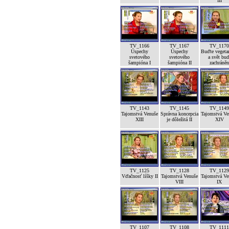
III
TV_1166
TV_1167
TV_1170
Úspechy
Úspechy
Buďte vegeta
svetového
svetového
a svět bud
šampióna I
šampióna II
zachráněn
TV_1143
TV_1145
TV_1149
Tajomstvá Venuše
Správna koncepcia
Tajomstvá Ve
XIII
je dôležitá II
XIV
TV_1125
TV_1128
TV_1129
Vďačnosť líšky II
Tajomstvá Venuše
Tajomstvá Ve
VIII
IX
TV_1107
TV_1108
TV_1111