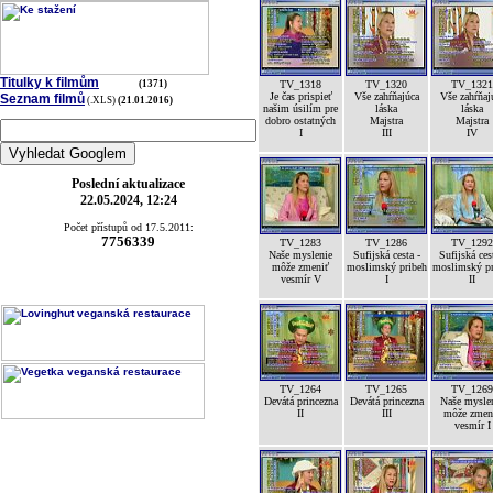
Titulky k filmům
(1371)
TV_1318
TV_1320
TV_1321
Je čas prispieť
Vše zahŕňajúca
Vše zahŕňaj
Seznam filmů
(.XLS)
(21.01.2016)
našim úsilím pre
láska
láska
dobro ostatných
Majstra
Majstra
I
III
IV
Poslední aktualizace
22.05.2024, 12:24
Počet přístupů od 17.5.2011:
7756339
TV_1283
TV_1286
TV_1292
Naše myslenie
Sufijská cesta -
Sufijská ces
môže zmeniť
moslimský pribeh
moslimský pr
vesmír V
I
II
TV_1264
TV_1265
TV_1269
Devátá princezna
Devátá princezna
Naše mysle
II
III
môže zmen
vesmír I