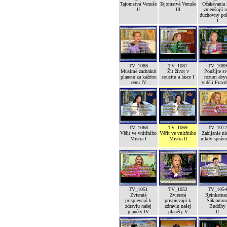
Tajomstvá Venuše
Tajomstvá Venuše
Očakávania 
II
III
zmenšujú n
duchovný po
I
TV_1086
TV_1087
TV_1089
Musíme zachránit
Žít život v
Použijte sv
planetu za každou
soucitu a lásce I
rozum abys
cenu IV
viděli Pravd
TV_1068
TV_1069
TV_1072
Věřit ve vnitřního
Věřit ve vnitřního
Zabíjanie ni
Mistra I
Mistra II
nikdy správ
TV_1051
TV_1052
TV_1054
Zvieratá
Zvieratá
Reinkarna
prispievajú k
prispievajú k
Šákjamun
zdraviu našej
zdraviu našej
Buddhy
planéty IV
planéty V
II