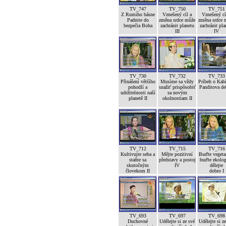
TV_747
TV_750
TV_751
Z Rumiho básne
Vznešený cíl a
Vznešený cí
Padnite do
změna srdce může
změna srdce 
bezpečia Boha
zachránit planetu
zachránit pla
III
IV
TV_730
TV_732
TV_733
Přinášení většího
Musíme sa vždy
Príbeh o Kab
pohodlí a
snažiť prispôsobiť
Panditova de
udržitelnosti naší
sa novým
planetě II
okolnostiam II
TV_712
TV_715
TV_716
Kultivujte seba a
Mějte pozitivní
Buďte vegetar
staňte sa
představy a postoj
buďte ekolog
skutočným
IV
dělejte
človekom II
dobro I
TV_693
TV_697
TV_698
Duchovné
Udělejte si ze své
Udělejte si z