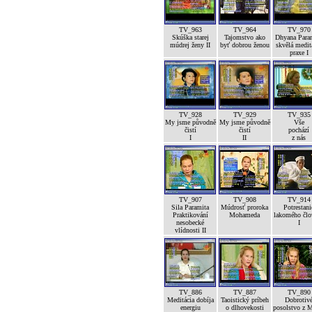
TV_963
TV_964
TV_970
Skúška starej
Tajomstvo ako
Dhyana Para
múdrej ženy II
byť dobrou ženou
skvělá medit
praxe I
TV_928
TV_929
TV_935
My jsme původně
My jsme původně
Vše
čistí
čistí
pochází
I
II
z nás
TV_907
TV_908
TV_914
Sila Paramita
Múdrosť proroka
Potrestani
Praktikování
Mohameda
lakomého člo
nesobecké
I
vlídnosti II
TV_886
TV_887
TV_890
Meditácia dobíja
Taoistický príbeh
Dobrotiv
energiu
o dlhovekosti
posolstvo z 