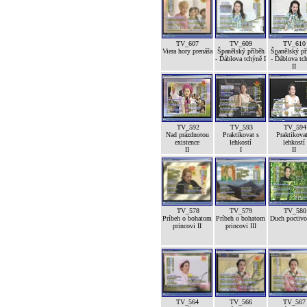
TV_607
TV_609
TV_610
Viera hory prenáša
Španělský příběh
Španělský př
- Ďáblova tchýně I
- Ďáblova tc
II
TV_592
TV_593
TV_594
Nad prázdnotou
Praktikovat s
Praktikovat
existence
lehkostí
lehkostí
II
I
II
TV_578
TV_579
TV_580
Príbeh o bohatom
Príbeh o bohatom
Duch poctivos
princovi II
princovi III
TV_564
TV_566
TV_567