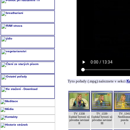
Tyto pořady (.mpg) naleznete v sekci
K
TV_1338
TV_1339
TV_1341
Ľudské bytosti sú
Ľudské bytosti sú
Neoblomn
pôvodne nevinné
pôvodne nevinné
pravda
II
III
I