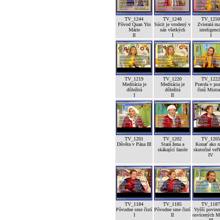
TV_1244
TV_1248
TV_1250
Pôvod Quan Yin
Súcit je vrodený v
Zvieratá m
Márie
nás všetkých
inteligenc
II
I
I
TV_1219
TV_1220
TV_1222
Meditácia je
Meditácia je
Pravda v po
dôležitá
dôležitá
činů Mistra
I
II
TV_1201
TV_1202
TV_1205
Důvěra v Pána III
Stará žena a
Konať ako n
skákající fazole
skutočné veľk
IV
TV_1184
TV_1185
TV_1187
Pôvodne sme čistí
Pôvodne sme čistí
Vyšší povinn
I
II
osvícených M