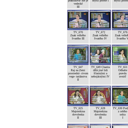
praktikova- nie je
mysli přítele I
mysli přítele
vedecké
III
TV_670
TV_672
TV_676
Znak velkého
Znak velkého
Znak velké
Svatého III
Svatého IV
Svatého 
TV_647
TV_649 Charita
TV_651
Raj na Zemi
dělá jiné lidi
Odhalte
prostrední- ctvom
šťastnými a
pravdu
vege- tariánstva
nebojácnými IV
uvnitř
II
TV_625
TV_628
TV_630 Pod
Majsterkina
Majsterkina
z celého
dovolenka
dovolenka
srdca
II
III
I