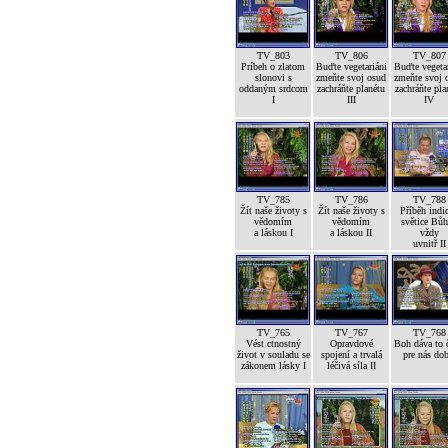
TV_803
TV_806
TV_807
Príbeh o zlatom
Buďte vegetariáni
Buďte vegetar
slonovi s
zmeňte svoj osud
zmeňte svoj 
oddaným srdcom
zachráňte planétu
zachráňte pla
I
III
IV
TV_785
TV_786
TV_788
Žít naše životy s
Žít naše životy s
Příběh indi
vědomím
vědomím
světice Bůh
a láskou I
a láskou II
vždy
uvnitř II
TV_765
TV_767
TV_768
Vést ctnostný
Opravdové
Boh dáva to č
život v souladu se
spojení a trvalá
pre nás dob
zákonem lásky I
léčivá síla II