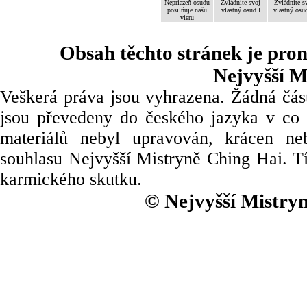
Nepriazeň osudu
Zvládnite svoj
Zvládnite s
posilňuje našu
vlastný osud I
vlastný osud
vieru
Obsah těchto stránek je pro
Nejvyšší M
Veškerá práva jsou vyhrazena. Žádná část
jsou převedeny do českého jazyka v co 
materiálů nebyl upravován, krácen ne
souhlasu Nejvyšší Mistryně Ching Hai. Tí
karmického skutku.
© Nejvyšší Mistry