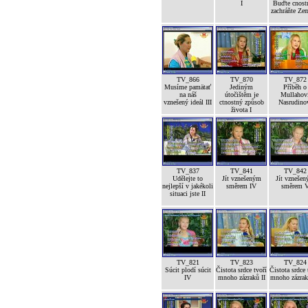
I
Buďte cnost
zachráňte Ze
TV_866
TV_870
TV_872
Musíme pamätať
Jediným
Příběh o
na náš
útočištěm je
Mullahov
vznešený ideál III
ctnostný způsob
Nasrudino
života I
TV_837
TV_841
TV_842
Udělejte to
Jít vznešeným
Jít vzneše
nejlepší v jakékoli
směrem IV
směrem 
situaci jste II
TV_821
TV_823
TV_824
Súcit plodí súcit
Čistota srdce tvoří
Čistota srdce 
IV
mnoho zázraků II
mnoho zázrak