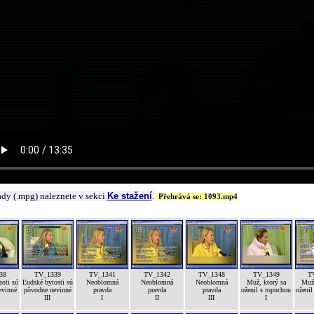
ady (.mpg) naleznete v sekci
Ke stažení
.
Přehrává se: 1093.mp4
38
TV_1339
TV_1341
TV_1342
TV_1348
TV_1349
T
osti sú
Ľudské bytosti sú
Neoblomná
Neoblomná
Neoblomná
Muž, ktorý sa
Muž,
evinné
pôvodne nevinné
pravda
pravda
pravda
oženil s ropuchou
oženil
III
I
II
III
I