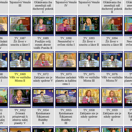
Venuše
Tajomstvá Venuše
Očakávania iba
Tajomstvá Venuše
Tajomstvá Venuše
Očakávania iba
Očak
III
zmenšujú náš
IV
V
zmenšujú náš
zme
duchovný pokrok
duchovný pokrok
ducho
I
II
86
TV_1087
TV_1089
TV_1090
TV_1093
TV_1094
T
hránit
Žít život v
Použijte svůj
Nesmrteľný v
Žít život v
Žít život v
Nes
každou
soucitu a lásce I
rozum abyste
ovčom rúchu I
soucitu a lásce II
soucitu a lásce III
ovčo
IV
viděli Pravdu II
68
TV_1069
TV_1072
TV_1073
TV_1075
TV_1076
T
itřního
Věřit ve vnitřního
Zabíjanie nie je
Musíme zachránit
Věřit ve vnitřního
Věřit ve vnitřního
Musím
 I
Mistra II
nikdy správne V
planetu za každou
Mistra III
Mistra IV
planet
cenu I
c
51
TV_1052
TV_1054
TV_1055
TV_1058
TV_1059
T
tá
Zvieratá
Reinkarnace
Reinkarnace
Zabíjanie nie je
Zabíjanie nie je
Rei
jú k
prispievajú k
Šákjamuni
Šákjamuni
nikdy správne
nikdy správne
Šá
ašej
zdraviu našej
Buddhy
Buddhy
I
II
B
 IV
planéty V
II
III