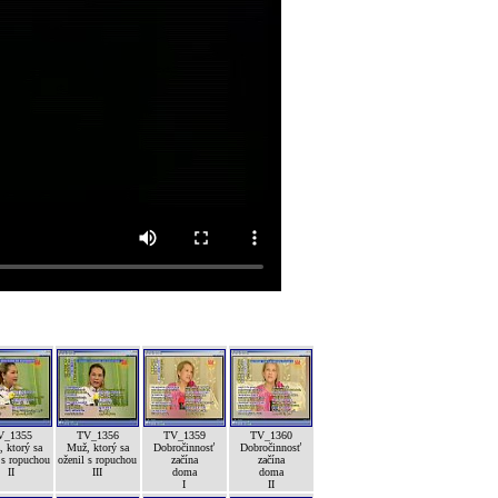
V_1355
TV_1356
TV_1359
TV_1360
 ktorý sa
Muž, ktorý sa
Dobročinnosť
Dobročinnosť
 s ropuchou
oženil s ropuchou
začína
začína
II
III
doma
doma
I
II