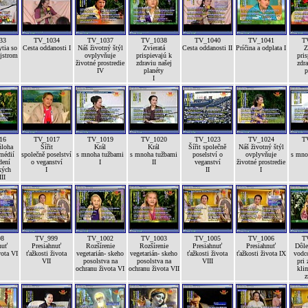
33
TV_1034
TV_1037
TV_1038
TV_1040
TV_1041
T
tia so
Cesta oddanosti I
Náš životný štýl
Zvieratá
Cesta oddanosti II
Príčina a odplata I
Z
jstrom
ovplyvňuje
prispievajú k
pris
životné prostredie
zdraviu našej
zdra
IV
planéty
p
I
16
TV_1017
TV_1019
TV_1020
TV_1023
TV_1024
T
úloha
Šířit
Král
Král
Šířit společně
Náš životný štýl
médií
společně poselství
s mnoha tužbami
s mnoha tužbami
poselství o
ovplyvňuje
s mno
dení
o veganství
I
II
veganství
životné prostredie
kých
I
II
I
II
98
TV_999
TV_1002
TV_1003
TV_1005
TV_1006
T
nuť
Presiahnuť
Rozšírenie
Rozšírenie
Presiahnuť
Presiahnuť
Dôle
vota VI
ťažkosti života
vegetarián- skeho
vegetarián- skeho
ťažkosti života
ťažkosti života IX
vodc
VII
posolstva na
posolstva na
VIII
pri 
ochranu života VI
ochranu života VII
kli
z