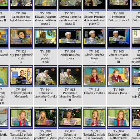
63
TV_964
TV_970
TV_971
TV_977
TV_978
T
arej
Tajomstvo ako
Dhyana Paramita
Dhyana Paramita
Dhyana Paramita
Presiahnuť
Pr
ny II
byť dobrou ženou
skvělá meditační
skvělá meditační
skvělá meditační
ťažkosti života I
ťažkos
praxe I
praxe II
praxe III
28
TV_929
TV_935
TV_936
TV_942
TV_943
T
ůvodně
My jsme původně
Vše
Záměr lidského
Záměr lidského
Záměr lidského
Du
čistí
pochází
života
života
života
prakti
II
z nás
I
II
III
nejlep
07
TV_908
TV_914
TV_915
TV_918
TV_919
T
mita
Múdrosť proroka
Potrestanie
Potrestanie
Důvěra v Boha I
Důvěra v Boha II
Eg
vání
Mohameda
lakomého človeka
lakomého človeka
najväč
cké
I
II
i II
86
TV_887
TV_890
TV_891
TV_893
TV_894
T
dobíja
Taoistický príbeh
Dobrotivé
Dobrotivé
Taoistický príbeh
Taoistický príbeh
Do
u
o dlhovekosti
posolstvo z Marsu
posolstvo z Marsu
o dlhovekosti
o dlhovekosti
posols