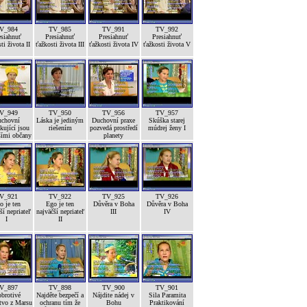
V_984
TV_985
TV_991
TV_992
esiahnuť
Presiahnuť
Presiahnuť
Presiahnuť
ti života II
ťažkosti života III
ťažkosti života IV
ťažkosti života V
V_949
TV_950
TV_956
TV_957
chovní
Láska je jediným
Duchovní praxe
Skúška starej
kující jsou
riešením
pozvedá prostředí
múdrej ženy I
šími občany
planety
V_921
TV_922
TV_925
TV_926
o je ten
Ego je ten
Důvěra v Boha
Důvěra v Boha
ší nepriateľ
najväčší nepriateľ
III
IV
I
II
V_897
TV_898
TV_900
TV_901
brotivé
Najděte bezpečí a
Nájdite nádej v
Sila Paramita
tvo z Marsu
ochranu tím že
Bohu
Praktikování