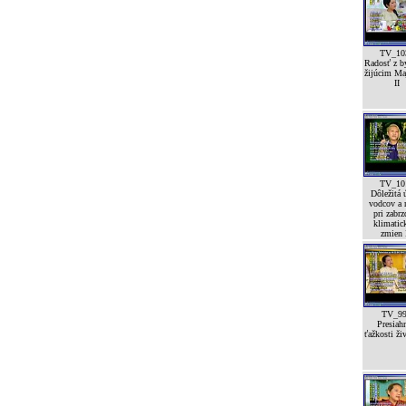
TV_10
Radosť z by
žijúcim Ma
II
TV_10
Dôležitá 
vodcov a 
pri zabrz
klimatic
zmien I
TV_9
Presiah
ťažkosti ži