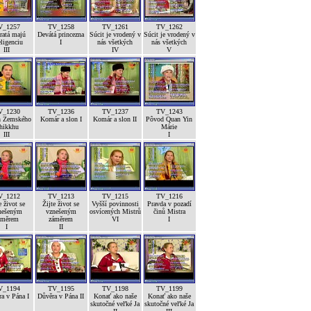
V_1257
TV_1258
TV_1261
TV_1262
ratá majú
Devátá princezna
Súcit je vrodený v
Súcit je vrodený v
eligenciu
I
nás všetkých
nás všetkých
III
IV
V
V_1230
TV_1236
TV_1237
TV_1243
h Zemského
Komár a slon I
Komár a slon II
Pôvod Quan Yin
hikkhu
Márie
III
I
V_1212
TV_1213
TV_1215
TV_1216
e život se
Žijte život se
Vyšší povinnosti
Pravda v pozadí
nešeným
vznešeným
osvícených Mistrů
činů Mistra
áměrem
záměrem
VI
I
I
II
V_1194
TV_1195
TV_1198
TV_1199
a v Pána I
Důvěra v Pána II
Konať ako naše
Konať ako naše
skutočné veľké Ja
skutočné veľké Ja