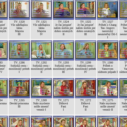
18
TV_1320
TV_1321
TV_1324
TV_1325
TV_1327
T
spieť
Vše zahŕňajúca
Vše zahŕňajúca
Je čas prispieť
Je čas prispieť
Príbeh o Chang
Príb
ím pre
láska
láska
našim úsilím pre
našim úsilím pre
Tao- lingovi
Tao
atných
Majstra
Majstra
dobro ostatných
dobro ostatných
taoistický
ta
III
IV
II
III
nesmrteľný Dil-1
nesmr
I
83
TV_1286
TV_1292
TV_1293
TV_1299
TV_1300
T
lenie
Sufijská cesta -
Sufijská cesta -
Sufijská cesta -
Sufijská cesta -
Príbeh o
P
eniť
moslimský pribeh
moslimský pribeh
moslimský pribeh
moslimský pribeh
Yamovom
Y
 V
I
II
III
IV
súdnom prípade I
súdnom
64
TV_1265
TV_1269
TV_1271
TV_1272
TV_1275
T
ncezna
Devátá princezna
Naše myslenie
Dúhová
Dúhová
Naše myslenie
Naše
III
môže zmeniť
Pani
Pani
môže zmeniť
môž
vesmír I
I
II
vesmír II
ve