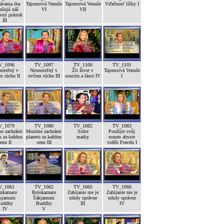
ávania iba
Tajomstvá Venuše
Tajomstvá Venuše
Vďačnosť líšky I
nšujú náš
VI
VII
vný pokrok
III
V_1096
TV_1097
TV_1100
TV_1101
mrteľný v
Nesmrteľný v
Žít život v
Tajomstvá Venuše
m rúchu II
ovčom rúchu III
soucitu a lásce IV
I
V_1079
TV_1080
TV_1082
TV_1083
e zachránit
Musíme zachránit
Srdce
Použijte svůj
u za každou
planetu za každou
matky
rozum abyste
enu II
cenu III
viděli Pravdu I
V_1061
TV_1062
TV_1065
TV_1066
nkarnace
Reinkarnace
Zabíjanie nie je
Zabíjanie nie je
kjamuni
Šákjamuni
nikdy správne
nikdy správne
uddhy
Buddhy
III
IV
IV
V