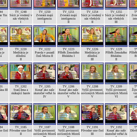
44
TV_1248
TV_1250
TV_1251
TV_1254
TV_1255
T
n Yin
Súcit je vrodený v
Zvieratá majú
Zvieratá majú
Súcit je vrodený v
Súcit je vrodený v
Zvie
e
nás všetkých
inteligenciu
inteligenciu
nás všetkých
nás všetkých
int
I
I
II
II
III
19
TV_1220
TV_1222
TV_1223
TV_1226
TV_1229
T
a je
Meditácia je
Pravda v pozadí
Příběh Zemského
Meditácia je
Příběh Zemského
Příbě
tá
dôležitá
činů Mistra II
Bhikkhu I
dôležitá
Bhikkhu
B
II
III
II
01
TV_1202
TV_1205
TV_1206
TV_1208
TV_1209
T
na III
Stará žena a
Konať ako naše
Konať ako naše
Vyšší povinnosti
Vyšší povinnosti
Žijt
skákající fazole
skutočné veľké Ja
skutočné veľké Ja
osvícených Mistrů
osvícených Mistrů
vz
IV
V
V
VI
z
84
TV_1185
TV_1187
TV_1188
TV_1191
TV_1192
T
e čistí
Pôvodne sme čistí
Vyšší povinnosti
Vyšší povinnosti
Pôvodne sme čistí
Konať ako naše
Důvěr
II
osvícených Mistrů
osvícených Mistrů
III
skutočné veľké Ja