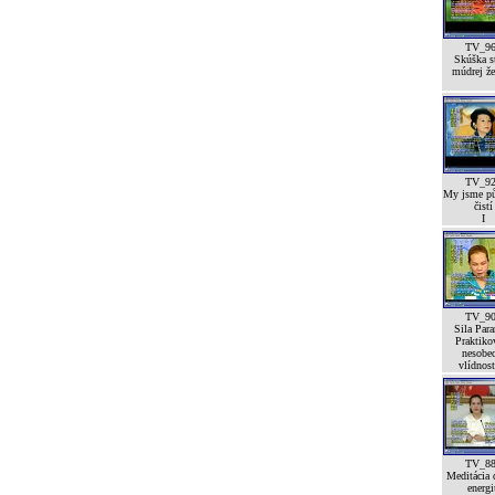
TV_9
Skúška st
múdrej že
TV_9
My jsme p
čistí
I
TV_9
Sila Para
Praktiko
nesobe
vlídnost
TV_8
Meditácia 
energi