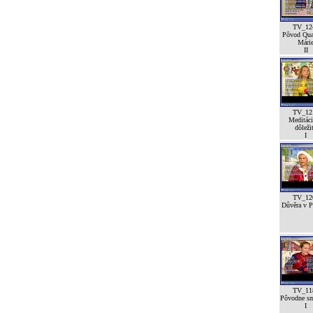
TV_12
Pôvod Qua
Mári
II
TV_12
Meditáci
dôleži
I
TV_12
Důvěra v Pá
TV_11
Pôvodne sm
I