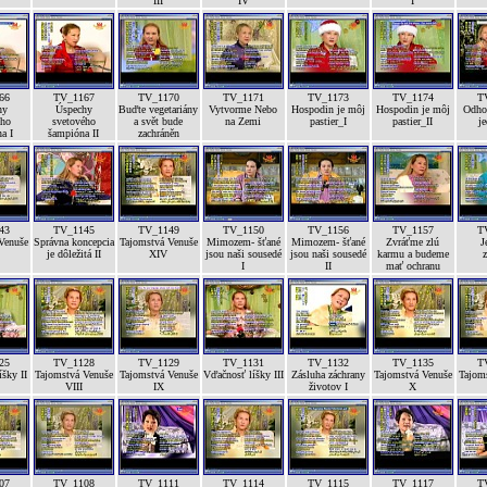
III
IV
I
66
TV_1167
TV_1170
TV_1171
TV_1173
TV_1174
T
hy
Úspechy
Buďte vegetariány
Vytvorme Nebo
Hospodin je môj
Hospodin je môj
Odhod
ého
svetového
a svět bude
na Zemi
pastier_I
pastier_II
je
a I
šampióna II
zachráněn
43
TV_1145
TV_1149
TV_1150
TV_1156
TV_1157
T
Venuše
Správna koncepcia
Tajomstvá Venuše
Mimozem- šťané
Mimozem- šťané
Zvráťme zlú
J
je dôležitá II
XIV
jsou naši sousedé
jsou naši sousedé
karmu a budeme
z
I
II
mať ochranu
25
TV_1128
TV_1129
TV_1131
TV_1132
TV_1135
T
šky II
Tajomstvá Venuše
Tajomstvá Venuše
Vďačnosť líšky III
Zásluha záchrany
Tajomstvá Venuše
Tajom
VIII
IX
životov I
X
07
TV_1108
TV_1111
TV_1114
TV_1115
TV_1117
T