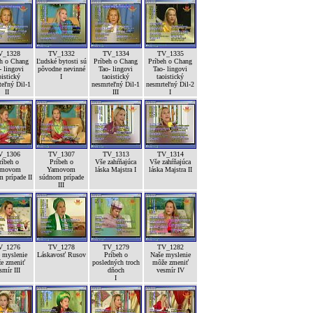
V_1328
TV_1332
TV_1334
TV_1335
eh o Chang
Ľudské bytosti sú
Príbeh o Chang
Príbeh o Chang
- lingovi
pôvodne nevinné
Tao- lingovi
Tao- lingovi
oistický
I
taoistický
taoistický
teľný Dil-1
nesmrteľný Dil-1
nesmrteľný Dil-2
II
III
I
V_1306
TV_1307
TV_1313
TV_1314
ríbeh o
Príbeh o
Vše zahŕňajúca
Vše zahŕňajúca
amovom
Yamovom
láska Majstra I
láska Majstra II
 prípade II
súdnom prípade
III
V_1276
TV_1278
TV_1279
TV_1282
 myslenie
Láskavosť Rusov
Príbeh o
Naše myslenie
e zmeniť
posledných troch
môže zmeniť
smír III
dňoch
vesmír IV
I