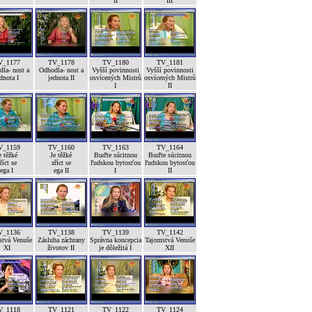
II
III
V_1177
TV_1178
TV_1180
TV_1181
la- nost a
Odhodla- nost a
Vyšší povinnosti
Vyšší povinnosti
dnota I
jednota II
osvícených Mistrů
osvícených Mistrů
I
II
V_1159
TV_1160
TV_1163
TV_1164
e těžké
Je těžké
Buďte súcitnou
Buďte súcitnou
říct se
zříct se
ľudskou bytosťou
ľudskou bytosťou
ega I
ega II
I
II
V_1136
TV_1138
TV_1139
TV_1142
stvá Venuše
Zásluha záchrany
Správna koncepcia
Tajomstvá Venuše
XI
životov II
je dôležitá I
XII
V_1118
TV_1121
TV_1122
TV_1124