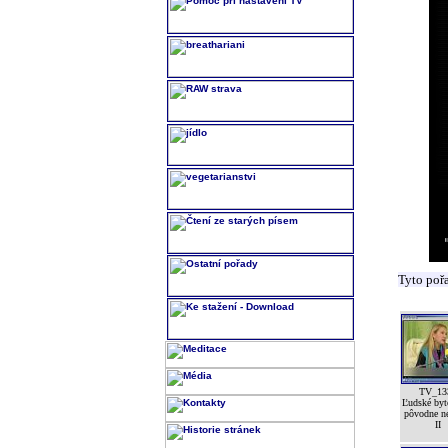
Tyto poř
TV_13
Ľudské byt
pôvodne n
II