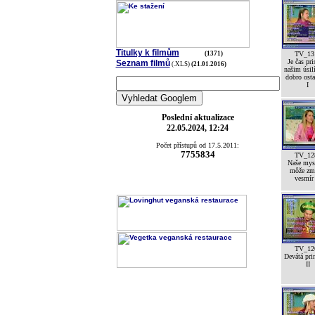
Titulky k filmům
(1371)
TV_13
Je čas pri
Seznam filmů
(.XLS)
(21.01.2016)
našim úsil
dobro ost
I
Poslední aktualizace
22.05.2024, 12:24
Počet přístupů od 17.5.2011:
7755834
TV_12
Naše mys
môže zm
vesmír
TV_12
Devátá pri
II