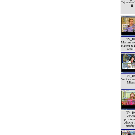
Tajomstvá 
II
TV_10
Musíme zac
planetu za 
cenu 
TV_10
Věřit ve vn
Mistra
TV_10
Zviera
prispieva
zdraviu n
planéty