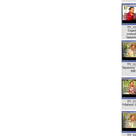
TV_11
Úspec
svetov
šampión
TV_11
Tajomstvá 
XIII
TV_11
Vďačnosť lí
TV_11