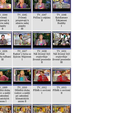
V_1044
TV_1045
TV_1047
TV_1048
vieratá
Zvieratá
Príčina a odplata
Reinkarnace
pievajú k
prispievajú k
II
Šákjamuni
viu našej
zdraviu našej
Buddhy
lanéty
planéty
I
II
III
V_1026
TV_1027
TV_1030
TV_1031
Král
Radosť z bytia so
Náš životný štýl
Náš životný štýl
ha tužbami
žijúcim Majstrom
ovplyvňuje
ovplyvňuje
III
I
životné prostredie
životné prostredie
II
III
V_1009
TV_1010
TV_1012
TV_1013
žitá úloha
Dôležitá úloha
Příběh o osvícení
Příběh o osvícení
ov a médií
vodcov a médií
I
II
zabrzdení
pri zabrzdení
matických
klimatických
mien I
zmien II