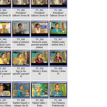
V_984
TV_985
TV_991
TV_992
esiahnuť
Presiahnuť
Presiahnuť
Presiahnuť
ti života II
ťažkosti života III
ťažkosti života IV
ťažkosti života V
V_949
TV_950
TV_956
TV_957
chovní
Láska je jediným
Duchovní praxe
Skúška starej
kující jsou
riešením
pozvedá prostředí
múdrej ženy I
šími občany
planety
V_921
TV_922
TV_925
TV_926
o je ten
Ego je ten
Důvěra v Boha
Důvěra v Boha
ší nepriateľ
najväčší nepriateľ
III
IV
I
II
V_897
TV_898
TV_900
TV_901
brotivé
Najděte bezpečí a
Nájdite nádej v
Sila Paramita
tvo z Marsu
ochranu tím že
Bohu
Praktikování