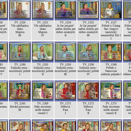
18
TV_1320
TV_1321
TV_1324
TV_1325
TV_1327
T
spieť
Vše zahŕňajúca
Vše zahŕňajúca
Je čas prispieť
Je čas prispieť
Príbeh o Chang
Príb
ím pre
láska
láska
našim úsilím pre
našim úsilím pre
Tao- lingovi
Tao
atných
Majstra
Majstra
dobro ostatných
dobro ostatných
taoistický
ta
III
IV
II
III
nesmrteľný Dil-1
nesmr
I
83
TV_1286
TV_1292
TV_1293
TV_1299
TV_1300
T
lenie
Sufijská cesta -
Sufijská cesta -
Sufijská cesta -
Sufijská cesta -
Príbeh o
P
eniť
moslimský pribeh
moslimský pribeh
moslimský pribeh
moslimský pribeh
Yamovom
Y
 V
I
II
III
IV
súdnom prípade I
súdnom
64
TV_1265
TV_1269
TV_1271
TV_1272
TV_1275
T
ncezna
Devátá princezna
Naše myslenie
Dúhová
Dúhová
Naše myslenie
Naše
III
môže zmeniť
Pani
Pani
môže zmeniť
môž
vesmír I
I
II
vesmír II
ve