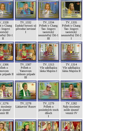
V_1328
TV_1332
TV_1334
TV_1335
eh o Chang
Ľudské bytosti sú
Príbeh o Chang
Príbeh o Chang
- lingovi
pôvodne nevinné
Tao- lingovi
Tao- lingovi
oistický
I
taoistický
taoistický
teľný Dil-1
nesmrteľný Dil-1
nesmrteľný Dil-2
II
III
I
V_1306
TV_1307
TV_1313
TV_1314
ríbeh o
Príbeh o
Vše zahŕňajúca
Vše zahŕňajúca
amovom
Yamovom
láska Majstra I
láska Majstra II
 prípade II
súdnom prípade
III
V_1276
TV_1278
TV_1279
TV_1282
 myslenie
Láskavosť Rusov
Príbeh o
Naše myslenie
e zmeniť
posledných troch
môže zmeniť
smír III
dňoch
vesmír IV
I