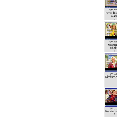
TV_12
Pôvod Qua
Mári
II
TV_12
Meditáci
dôleži
I
TV_12
Důvěra v Pá
TV_11
Pôvodne sm
I