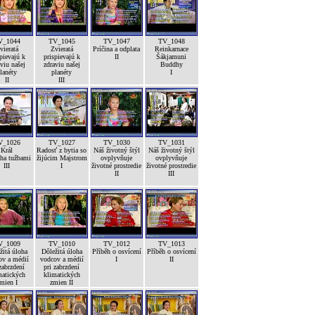
V_1044
TV_1045
TV_1047
TV_1048
vieratá
Zvieratá
Príčina a odplata
Reinkarnace
pievajú k
prispievajú k
II
Šákjamuni
viu našej
zdraviu našej
Buddhy
lanéty
planéty
I
II
III
V_1026
TV_1027
TV_1030
TV_1031
Král
Radosť z bytia so
Náš životný štýl
Náš životný štýl
ha tužbami
žijúcim Majstrom
ovplyvňuje
ovplyvňuje
III
I
životné prostredie
životné prostredie
II
III
V_1009
TV_1010
TV_1012
TV_1013
žitá úloha
Dôležitá úloha
Příběh o osvícení
Příběh o osvícení
ov a médií
vodcov a médií
I
II
zabrzdení
pri zabrzdení
matických
klimatických
mien I
zmien II