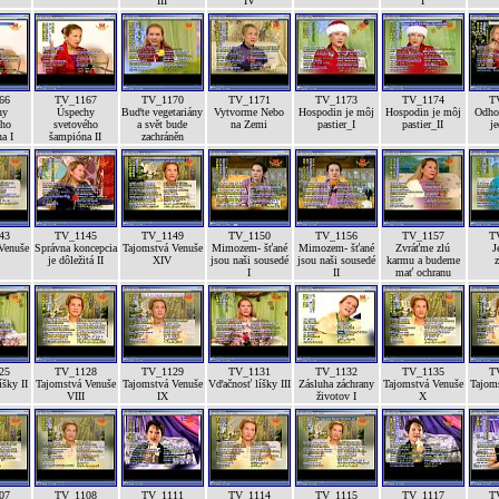
III
IV
I
66
TV_1167
TV_1170
TV_1171
TV_1173
TV_1174
T
hy
Úspechy
Buďte vegetariány
Vytvorme Nebo
Hospodin je môj
Hospodin je môj
Odhod
ého
svetového
a svět bude
na Zemi
pastier_I
pastier_II
je
a I
šampióna II
zachráněn
43
TV_1145
TV_1149
TV_1150
TV_1156
TV_1157
T
Venuše
Správna koncepcia
Tajomstvá Venuše
Mimozem- šťané
Mimozem- šťané
Zvráťme zlú
J
je dôležitá II
XIV
jsou naši sousedé
jsou naši sousedé
karmu a budeme
z
I
II
mať ochranu
25
TV_1128
TV_1129
TV_1131
TV_1132
TV_1135
T
šky II
Tajomstvá Venuše
Tajomstvá Venuše
Vďačnosť líšky III
Zásluha záchrany
Tajomstvá Venuše
Tajom
VIII
IX
životov I
X
07
TV_1108
TV_1111
TV_1114
TV_1115
TV_1117
T