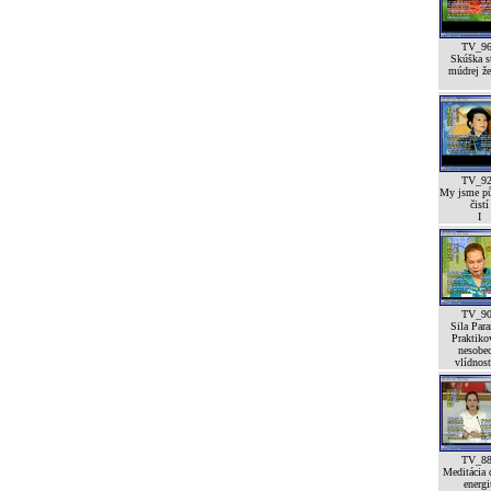
TV_9
Skúška st
múdrej že
TV_9
My jsme p
čistí
I
TV_9
Sila Para
Praktiko
nesobe
vlídnost
TV_8
Meditácia 
energi