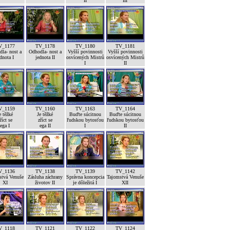
II
III
V_1177
TV_1178
TV_1180
TV_1181
la- nost a
Odhodla- nost a
Vyšší povinnosti
Vyšší povinnosti
dnota I
jednota II
osvícených Mistrů
osvícených Mistrů
I
II
V_1159
TV_1160
TV_1163
TV_1164
e těžké
Je těžké
Buďte súcitnou
Buďte súcitnou
říct se
zříct se
ľudskou bytosťou
ľudskou bytosťou
ega I
ega II
I
II
V_1136
TV_1138
TV_1139
TV_1142
stvá Venuše
Zásluha záchrany
Správna koncepcia
Tajomstvá Venuše
XI
životov II
je dôležitá I
XII
V_1118
TV_1121
TV_1122
TV_1124