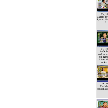
TV_10
Radosť z by
žijúcim Ma
II
TV_10
Dôležitá 
vodcov a 
pri zabrz
klimatic
zmien I
TV_9
Presiah
ťažkosti ži