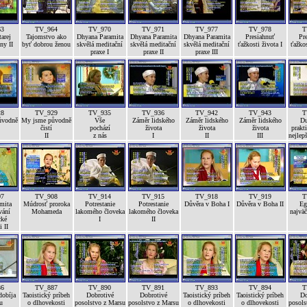
63
TV_964
TV_970
TV_971
TV_977
TV_978
T
arej
Tajomstvo ako
Dhyana Paramita
Dhyana Paramita
Dhyana Paramita
Presiahnuť
Pr
ny II
byť dobrou ženou
skvělá meditační
skvělá meditační
skvělá meditační
ťažkosti života I
ťažkos
praxe I
praxe II
praxe III
28
TV_929
TV_935
TV_936
TV_942
TV_943
T
ůvodně
My jsme původně
Vše
Záměr lidského
Záměr lidského
Záměr lidského
Du
čistí
pochází
života
života
života
prakti
II
z nás
I
II
III
nejlep
07
TV_908
TV_914
TV_915
TV_918
TV_919
T
mita
Múdrosť proroka
Potrestanie
Potrestanie
Důvěra v Boha I
Důvěra v Boha II
Eg
vání
Mohameda
lakomého človeka
lakomého človeka
najväč
cké
I
II
i II
86
TV_887
TV_890
TV_891
TV_893
TV_894
T
dobíja
Taoistický príbeh
Dobrotivé
Dobrotivé
Taoistický príbeh
Taoistický príbeh
Do
u
o dlhovekosti
posolstvo z Marsu
posolstvo z Marsu
o dlhovekosti
o dlhovekosti
posols