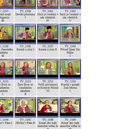
V_1257
TV_1258
TV_1261
TV_1262
ratá majú
Devátá princezna
Súcit je vrodený v
Súcit je vrodený v
eligenciu
I
nás všetkých
nás všetkých
III
IV
V
V_1230
TV_1236
TV_1237
TV_1243
h Zemského
Komár a slon I
Komár a slon II
Pôvod Quan Yin
hikkhu
Márie
III
I
V_1212
TV_1213
TV_1215
TV_1216
e život se
Žijte život se
Vyšší povinnosti
Pravda v pozadí
nešeným
vznešeným
osvícených Mistrů
činů Mistra
áměrem
záměrem
VI
I
I
II
V_1194
TV_1195
TV_1198
TV_1199
a v Pána I
Důvěra v Pána II
Konať ako naše
Konať ako naše
skutočné veľké Ja
skutočné veľké Ja