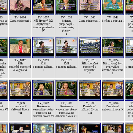
33
TV_1034
TV_1037
TV_1038
TV_1040
TV_1041
T
tia so
Cesta oddanosti I
Náš životný štýl
Zvieratá
Cesta oddanosti II
Príčina a odplata I
Z
jstrom
ovplyvňuje
prispievajú k
pris
životné prostredie
zdraviu našej
zdra
IV
planéty
p
I
16
TV_1017
TV_1019
TV_1020
TV_1023
TV_1024
T
úloha
Šířit
Král
Král
Šířit společně
Náš životný štýl
médií
společně poselství
s mnoha tužbami
s mnoha tužbami
poselství o
ovplyvňuje
s mno
dení
o veganství
I
II
veganství
životné prostredie
kých
I
II
I
II
98
TV_999
TV_1002
TV_1003
TV_1005
TV_1006
T
nuť
Presiahnuť
Rozšírenie
Rozšírenie
Presiahnuť
Presiahnuť
Dôle
vota VI
ťažkosti života
vegetarián- skeho
vegetarián- skeho
ťažkosti života
ťažkosti života IX
vodc
VII
posolstva na
posolstva na
VIII
pri 
ochranu života VI
ochranu života VII
kli
z