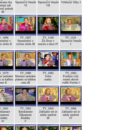
ávania iba
Tajomstvá Venuše
Tajomstvá Venuše
Vďačnosť líšky I
nšujú náš
VI
VII
vný pokrok
III
V_1096
TV_1097
TV_1100
TV_1101
mrteľný v
Nesmrteľný v
Žít život v
Tajomstvá Venuše
m rúchu II
ovčom rúchu III
soucitu a lásce IV
I
V_1079
TV_1080
TV_1082
TV_1083
e zachránit
Musíme zachránit
Srdce
Použijte svůj
u za každou
planetu za každou
matky
rozum abyste
enu II
cenu III
viděli Pravdu I
V_1061
TV_1062
TV_1065
TV_1066
nkarnace
Reinkarnace
Zabíjanie nie je
Zabíjanie nie je
kjamuni
Šákjamuni
nikdy správne
nikdy správne
uddhy
Buddhy
III
IV
IV
V