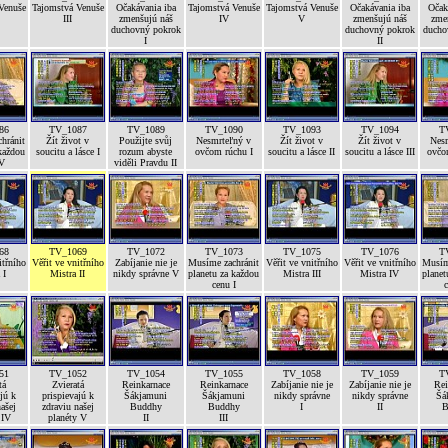
Venuše
Tajomstvá Venuše
Očakávania iba
Tajomstvá Venuše
Tajomstvá Venuše
Očakávania iba
Očak
III
zmenšujú náš
IV
V
zmenšujú náš
zme
duchovný pokrok
duchovný pokrok
ducho
I
II
86
TV_1087
TV_1089
TV_1090
TV_1093
TV_1094
T
hránit
Žít život v
Použijte svůj
Nesmrteľný v
Žít život v
Žít život v
Nes
každou
soucitu a lásce I
rozum abyste
ovčom rúchu I
soucitu a lásce II
soucitu a lásce III
ovčo
IV
viděli Pravdu II
68
TV_1069
TV_1072
TV_1073
TV_1075
TV_1076
T
itřního
Věřit ve vnitřního
Zabíjanie nie je
Musíme zachránit
Věřit ve vnitřního
Věřit ve vnitřního
Musím
 I
Mistra II
nikdy správne V
planetu za každou
Mistra III
Mistra IV
planet
cenu I
c
51
TV_1052
TV_1054
TV_1055
TV_1058
TV_1059
T
tá
Zvieratá
Reinkarnace
Reinkarnace
Zabíjanie nie je
Zabíjanie nie je
Rei
jú k
prispievajú k
Šákjamuni
Šákjamuni
nikdy správne
nikdy správne
Šá
ašej
zdraviu našej
Buddhy
Buddhy
I
II
B
 IV
planéty V
II
III