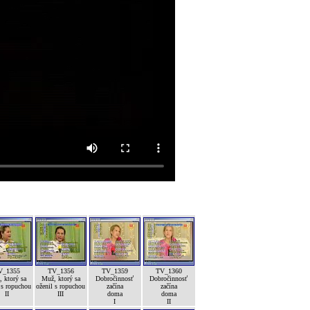
V_1355
TV_1356
TV_1359
TV_1360
 ktorý sa
Muž, ktorý sa
Dobročinnosť
Dobročinnosť
 s ropuchou
oženil s ropuchou
začína
začína
II
III
doma
doma
I
II