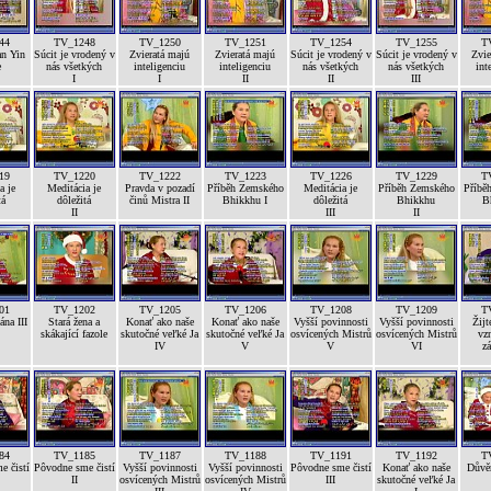
44
TV_1248
TV_1250
TV_1251
TV_1254
TV_1255
T
n Yin
Súcit je vrodený v
Zvieratá majú
Zvieratá majú
Súcit je vrodený v
Súcit je vrodený v
Zvie
e
nás všetkých
inteligenciu
inteligenciu
nás všetkých
nás všetkých
int
I
I
II
II
III
19
TV_1220
TV_1222
TV_1223
TV_1226
TV_1229
T
a je
Meditácia je
Pravda v pozadí
Příběh Zemského
Meditácia je
Příběh Zemského
Příbě
tá
dôležitá
činů Mistra II
Bhikkhu I
dôležitá
Bhikkhu
B
II
III
II
01
TV_1202
TV_1205
TV_1206
TV_1208
TV_1209
T
na III
Stará žena a
Konať ako naše
Konať ako naše
Vyšší povinnosti
Vyšší povinnosti
Žijt
skákající fazole
skutočné veľké Ja
skutočné veľké Ja
osvícených Mistrů
osvícených Mistrů
vz
IV
V
V
VI
z
84
TV_1185
TV_1187
TV_1188
TV_1191
TV_1192
T
e čistí
Pôvodne sme čistí
Vyšší povinnosti
Vyšší povinnosti
Pôvodne sme čistí
Konať ako naše
Důvěr
II
osvícených Mistrů
osvícených Mistrů
III
skutočné veľké Ja