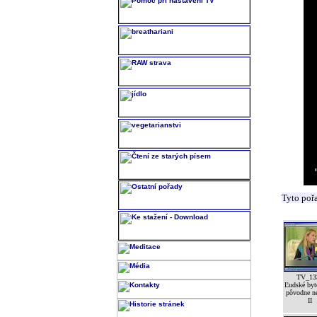
Tyto poř
TV_13
Ľudské byt
pôvodne n
II