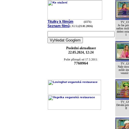
Titulky k filmům
(1371)
TV_13
Je čas pri
Seznam filmů
(.XLS)
(21.01.2016)
našim úsil
dobro ost
I
Poslední aktualizace
22.05.2024, 12:24
Počet přístupů od 17.5.2011:
7760964
TV_12
Naše mys
môže zm
vesmír
TV_12
Devátá pri
II