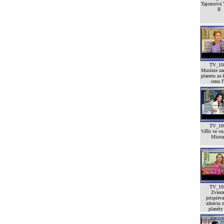
Tajomstvá 
II
TV_10
Musíme zac
planetu za 
cenu 
TV_10
Věřit ve vn
Mistra
TV_10
Zviera
prispieva
zdraviu n
planéty