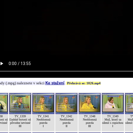
ady (.mpg) naleznete v sekci
Ke stažení
.
Přehrává se: 1026.mp4
38
TV_1339
TV_1341
TV_1342
TV_1348
TV_1349
T
osti sú
Ľudské bytosti sú
Neoblomná
Neoblomná
Neoblomná
Muž, ktorý sa
Muž,
evinné
pôvodne nevinné
pravda
pravda
pravda
oženil s ropuchou
oženil
III
I
II
III
I