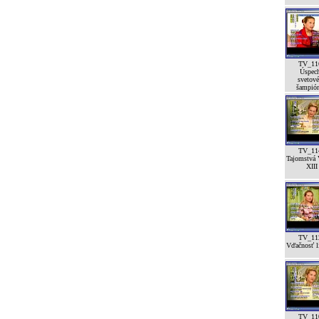
TV_11
Úspec
svetov
šampión
TV_11
Tajomstvá 
XIII
TV_11
Vďačnosť lí
TV_11