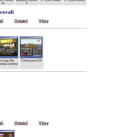
IV
V
covali
li
Ostatní
Vtipy
Loving Hut
Česká pozice EN
eňská otevření
li
Ostatní
Vtipy