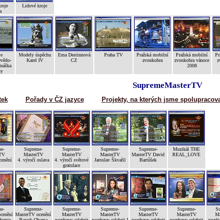
roje
Lidové kroje
a
je
Modely úspěchu
Ema Destinnová
Praha TV
Pražská mobilní
Pražská mobilní
Pr
evědo-
Karel IV
CZ
zvonkohra
zvonkohra vánoce
z
dnáška
2008
hy
SupremeMasterTV
tek
Pořady v ČZ jazyce
Projekty, na kterých jsme spolupracova
e-
Supreme-
Supreme-
Supreme-
Supreme-
Muzikál THE
TV
MasterTV
MasterTV
MasterTV
MasterTV David
REAL_LOVE
cenění
4. výročí oslava
4. výročí světové
Jaroslav Škvařil
Bartůšek
gratulace
e-
Supreme-
Supreme-
Supreme-
Supreme-
Supreme-
Su
cenění
MasterTV ocenění
MasterTV
MasterTV
MasterTV
MasterTV
Ma
fornie
Barack Obama
pozdravy celebrit
pozdravy celebrit I
pozdravy celebrit
pozdravy celebrit
pozdra