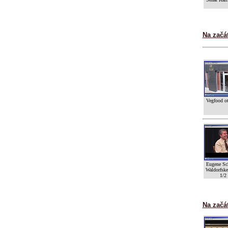
Na začá
Vegfood ot
Eugene Sc
Waldorfske
1/2
Na začá