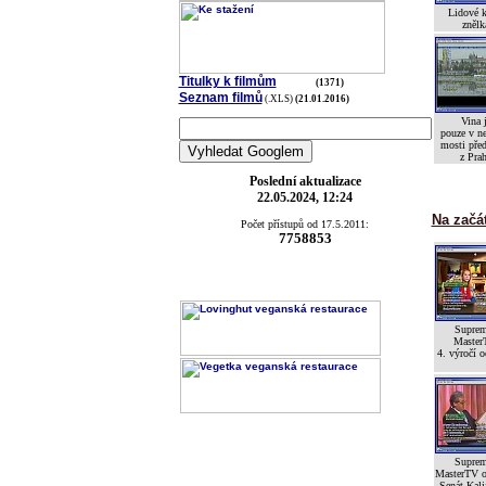
Lidové k
znělk
Titulky k filmům
(1371)
Seznam filmů
(.XLS)
(21.01.2016)
Vina 
pouze v n
mosti pře
z Pra
Poslední aktualizace
22.05.2024, 12:24
Na začá
Počet přístupů od 17.5.2011:
7758853
Suprem
Master
4. výročí o
Suprem
MasterTV o
Senát Kali