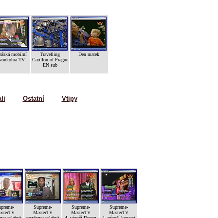
ažská mobilní
Travelling
Den matek
vonkohra TV
Carillon of Prague
EN sub
li
Ostatní
Vtipy
preme-
Supreme-
Supreme-
Supreme-
sterTV
MasterTV
MasterTV
MasterTV
vy celebrit
pozdravy celebrit
4. výročí Dream
4. výročí koncert