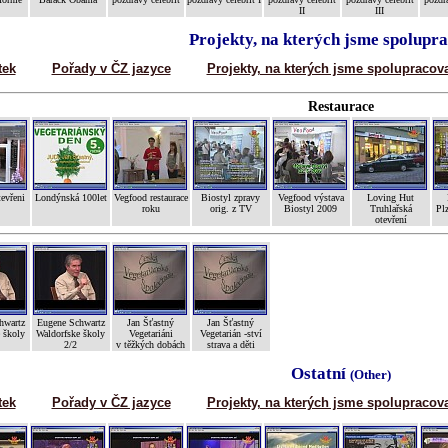
II
III
Projekty, na kterých jsme spolupra
tek
Pořady v ČZ jazyce
Projekty, na kterých jsme spolupracova
Restaurace
evřeni
Londýnská 100let
Vegfood restaurace
Biostyl zpravy
Vegfood výstava
Loving Hut
roku
orig. z TV
Biostyl 2009
Truhlařská
Plz
otevření
hwartz
Eugene Schwartz
Jan Šťastný
Jan Šťastný
 školy
Waldorfske školy
Vegetariáni
Vegetarián -ství
2/2
v těžkých dobách
strava a děti
Ostatní
(Other)
tek
Pořady v ČZ jazyce
Projekty, na kterých jsme spolupracova