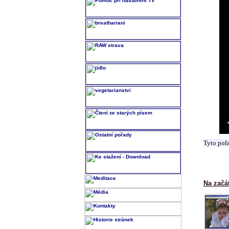
Tyto poř
Na začá