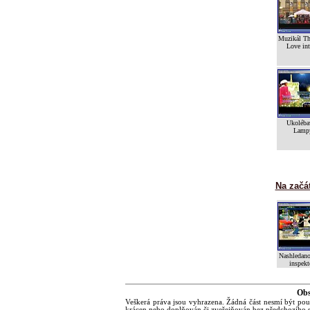
Muzikál Th
Love int
Ukoléba
Lamp
Na začá
Nashledano
inspekt
Obs
Veškerá práva jsou vyhrazena. Žádná část nesmí být pou
krácen nebo doplňován či zveřejňován bez předchozího s