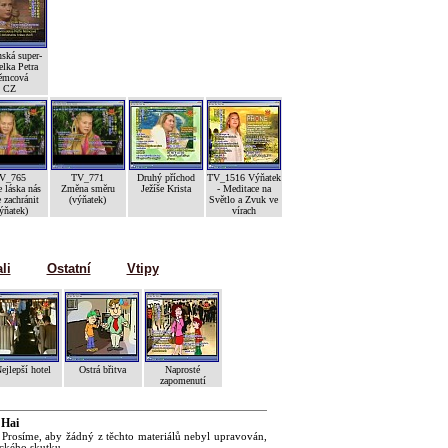
ská super-
lka Petra
ěmcová
CZ
V_765
TV_771
Druhý příchod
TV_1516 Výňatek
 láska nás
Změna směru
Ježíše Krista
- Meditace na
 zachránit
(výňatek)
Světlo a Zvuk ve
ýňatek)
vírach
li
Ostatní
Vtipy
ejlepší hotel
Ostrá břitva
Naprosté
zapomenutí
 Hai
 Prosíme, aby žádný z těchto materiálů nebyl upravován,
ického skutku.