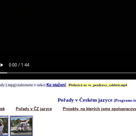
ady (.mpg) naleznete v sekci
Ke stažení
.
Přehrává se: tv_pozdravy_celebrit.mp4
Pořady v Českém jazyce
(Programs i
tek
Pořady v ČZ jazyce
Projekty, na kterých jsme spolupracova