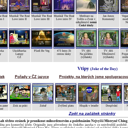
e Real
Muzikál The Real
Muzikál The Real
Muzikál The Real
Meditace na
Jan Amos
Vegan
ro I
Love intro II
Love intro III
Love intro IV
Světlo a Zvuk v
Komenský
mode
náboženství
nemá
N
České tituly
vka
Ukolébavka
Píseň Be Veg
473 Intro Jít
TV_681
TV_681
T
y
Lampy
cestou lásky
Na počátku
Těhotenství
Pouze
CZ
(výňatek)
(výňatek)
může
(v
Vtipy
(Joke of the Day)
tek
Pořady v ČZ jazyce
Projekty, na kterých jsme spolupracova
u pane
Zisk za práci
Zubař
Zvýšení platu
Hlupák v letadle
Dospívání
N
ore
Zpět na začátek stránky
ah těchto stránek je proniknut milosrdenstvím a požehnáním Nejvyšší Mistryně Ching
žita pro komerční účely. Originály jsou převedeny do českého jazyka v co nejvěrnější podobě.
ouhlasu Nejvyšší Mistryně Ching Hai. Tímto se příslušná osoba uchrání od spáchání zlého karm