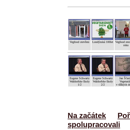
Vegfood otevřeni
Londýnská 100let
Vegfood rest
roku
Eugene Schwartz
Eugene Schwartz
Jan Šťas
Waldorfske školy
Waldorfske školy
Vegetariá
1/2
2/2
v těžkých d
Na začátek
Poř
spolupracovali