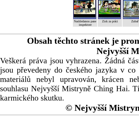
Nashledanou pane
Zisk za práci
Zubař
inspektore
Obsah těchto stránek je pro
Nejvyšší M
Veškerá práva jsou vyhrazena. Žádná část
jsou převedeny do českého jazyka v co 
materiálů nebyl upravován, krácen ne
souhlasu Nejvyšší Mistryně Ching Hai. Tí
karmického skutku.
© Nejvyšší Mistry