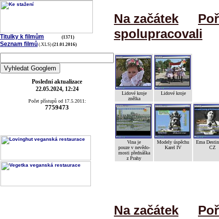
Na začátek
Poř
spolupracovali
Titulky k filmům
(1371)
Seznam filmů
(.XLS)
(21.01.2016)
Poslední aktualizace
22.05.2024, 12:24
Lidové kroje
Lidové kroje
znělka
Počet přístupů od 17.5.2011:
7759473
Vina je
Modely úspěchu
Ema Desti
pouze v nevědo-
Karel IV
CZ
mosti přednáška
z Prahy
Na začátek
Poř