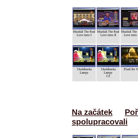
Muzikál The Real
Muzikál The Real
Muzikál The 
Love intro I
Love intro II
Love intro 
Ukolébavka
Ukolébavka
Píseň Be V
Lampy
Lampy
CZ
Na začátek
Poř
spolupracovali