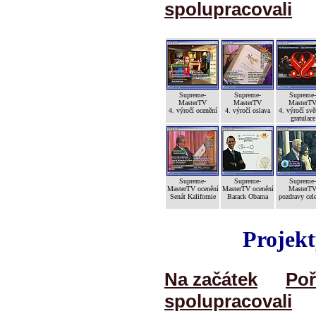
spolupracovali
Supreme-
Supreme-
Supreme-
MasterTV
MasterTV
MasterT
4. výročí ocenění
4. výročí oslava
4. výročí svě
gratulace
Supreme-
Supreme-
Supreme-
MasterTV ocenění
MasterTV ocenění
MasterT
Senát Kalifornie
Barack Obama
pozdravy cele
Projekt
Na začátek
Poř
spolupracovali