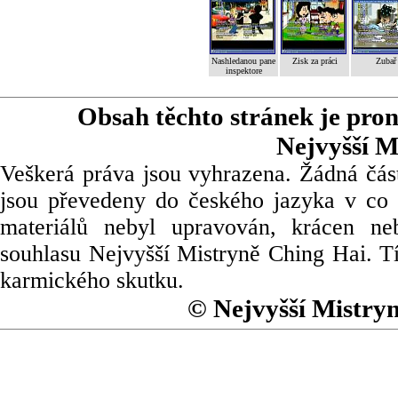
Nashledanou pane
Zisk za práci
Zubař
inspektore
Obsah těchto stránek je pro
Nejvyšší M
Veškerá práva jsou vyhrazena. Žádná část
jsou převedeny do českého jazyka v co 
materiálů nebyl upravován, krácen ne
souhlasu Nejvyšší Mistryně Ching Hai. Tí
karmického skutku.
© Nejvyšší Mistry