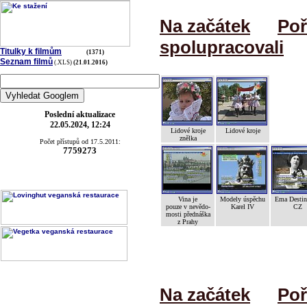
Na začátek
Poř
spolupracovali
Titulky k filmům
(1371)
Seznam filmů
(.XLS)
(21.01.2016)
Poslední aktualizace
22.05.2024, 12:24
Lidové kroje
Lidové kroje
znělka
Počet přístupů od 17.5.2011:
7759273
Vina je
Modely úspěchu
Ema Desti
pouze v nevědo-
Karel IV
CZ
mosti přednáška
z Prahy
Na začátek
Poř