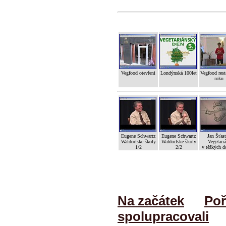
Vegfood otevřeni
Londýnská 100let
Vegfood rest
roku
Eugene Schwartz
Eugene Schwartz
Jan Šťas
Waldorfske školy
Waldorfske školy
Vegetariá
1/2
2/2
v těžkých d
Na začátek
Poř
spolupracovali