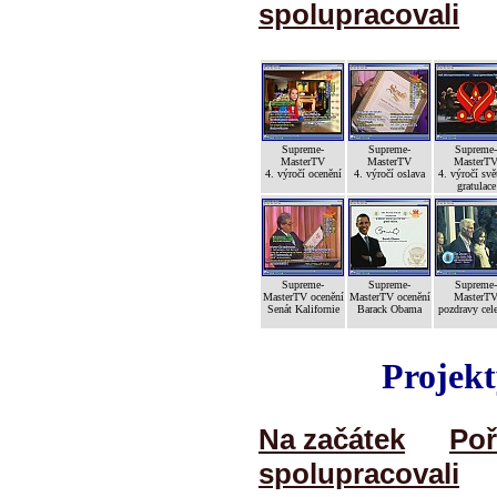
spolupracovali
Supreme-
Supreme-
Supreme-
MasterTV
MasterTV
MasterT
4. výročí ocenění
4. výročí oslava
4. výročí svě
gratulace
Supreme-
Supreme-
Supreme-
MasterTV ocenění
MasterTV ocenění
MasterT
Senát Kalifornie
Barack Obama
pozdravy cele
Projekt
Na začátek
Poř
spolupracovali