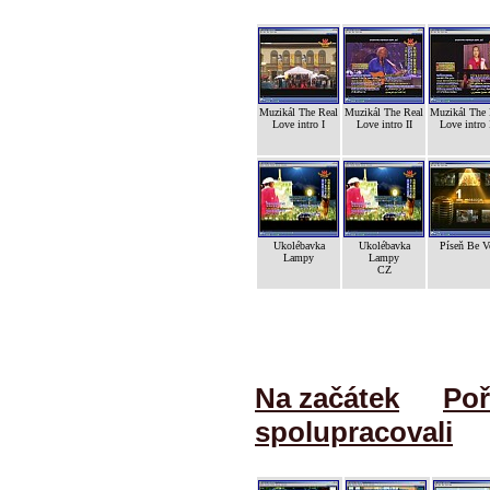
Muzikál The Real
Muzikál The Real
Muzikál The 
Love intro I
Love intro II
Love intro 
Ukolébavka
Ukolébavka
Píseň Be V
Lampy
Lampy
CZ
Na začátek
Poř
spolupracovali