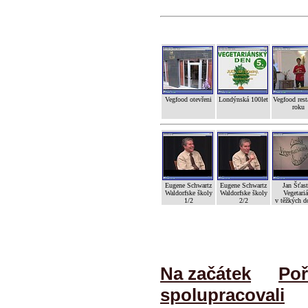
Vegfood otevřeni
Londýnská 100let
Vegfood rest
roku
Eugene Schwartz
Eugene Schwartz
Jan Šťas
Waldorfske školy
Waldorfske školy
Vegetariá
1/2
2/2
v těžkých d
Na začátek
Poř
spolupracovali