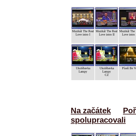
Muzikál The Real
Muzikál The Real
Muzikál The 
Love intro I
Love intro II
Love intro 
Ukolébavka
Ukolébavka
Píseň Be V
Lampy
Lampy
CZ
Na začátek
Poř
spolupracovali