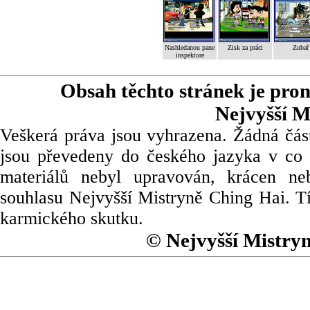
Nashledanou pane
Zisk za práci
Zubař
inspektore
Obsah těchto stránek je pro
Nejvyšší M
Veškerá práva jsou vyhrazena. Žádná část
jsou převedeny do českého jazyka v co 
materiálů nebyl upravován, krácen ne
souhlasu Nejvyšší Mistryně Ching Hai. Tí
karmického skutku.
© Nejvyšší Mistry