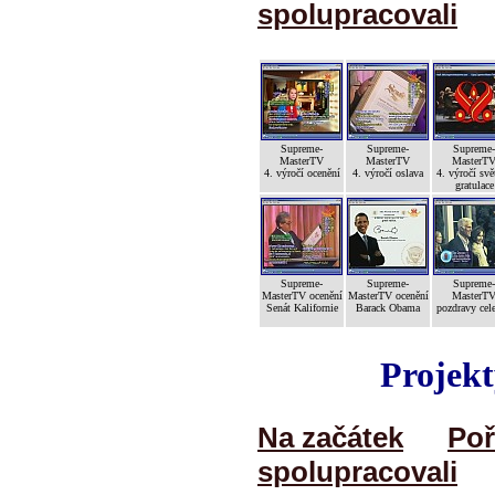
spolupracovali
Supreme-
Supreme-
Supreme-
MasterTV
MasterTV
MasterT
4. výročí ocenění
4. výročí oslava
4. výročí svě
gratulace
Supreme-
Supreme-
Supreme-
MasterTV ocenění
MasterTV ocenění
MasterT
Senát Kalifornie
Barack Obama
pozdravy cele
Projekt
Na začátek
Poř
spolupracovali