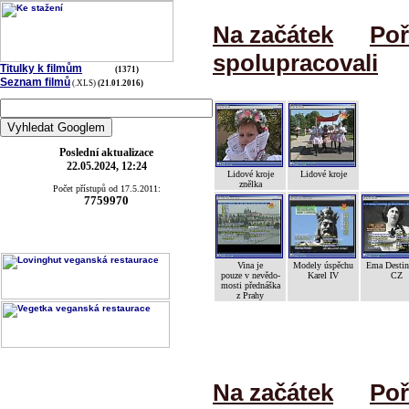
Na začátek
Poř
spolupracovali
Titulky k filmům
(1371)
Seznam filmů
(.XLS)
(21.01.2016)
Poslední aktualizace
22.05.2024, 12:24
Lidové kroje
Lidové kroje
znělka
Počet přístupů od 17.5.2011:
7759970
Vina je
Modely úspěchu
Ema Desti
pouze v nevědo-
Karel IV
CZ
mosti přednáška
z Prahy
Na začátek
Poř