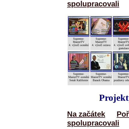
spolupracovali
Supreme-
Supreme-
Supreme-
MasterTV
MasterTV
MasterT
4. výročí ocenění
4. výročí oslava
4. výročí svě
gratulace
Supreme-
Supreme-
Supreme-
MasterTV ocenění
MasterTV ocenění
MasterT
Senát Kalifornie
Barack Obama
pozdravy cele
Projekt
Na začátek
Poř
spolupracovali