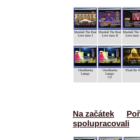
Muzikál The Real
Muzikál The Real
Muzikál The 
Love intro I
Love intro II
Love intro 
Ukolébavka
Ukolébavka
Píseň Be V
Lampy
Lampy
CZ
Na začátek
Poř
spolupracovali