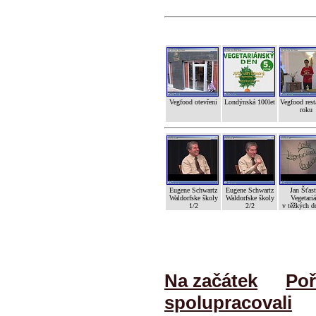
Vegfood otevřeni
Londýnská 100let
Vegfood rest
roku
Eugene Schwartz
Eugene Schwartz
Jan Šťas
Waldorfske školy
Waldorfske školy
Vegetariá
1/2
2/2
v těžkých d
Na začátek
Poř
spolupracovali