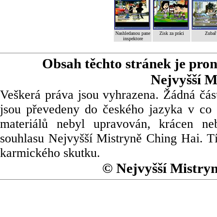
Nashledanou pane
Zisk za práci
Zubař
inspektore
Obsah těchto stránek je pro
Nejvyšší M
Veškerá práva jsou vyhrazena. Žádná část
jsou převedeny do českého jazyka v co 
materiálů nebyl upravován, krácen ne
souhlasu Nejvyšší Mistryně Ching Hai. Tí
karmického skutku.
© Nejvyšší Mistry