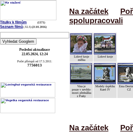
Na začátek
Poř
spolupracovali
Titulky k filmům
(1371)
Seznam filmů
(.XLS)
(21.01.2016)
Poslední aktualizace
22.05.2024, 12:24
Lidové kroje
Lidové kroje
znělka
Počet přístupů od 17.5.2011:
7756013
Vina je
Modely úspěchu
Ema Desti
pouze v nevědo-
Karel IV
CZ
mosti přednáška
z Prahy
Na začátek
Poř