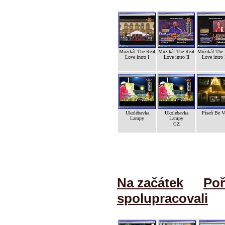
Muzikál The Real
Muzikál The Real
Muzikál The 
Love intro I
Love intro II
Love intro 
Ukolébavka
Ukolébavka
Píseň Be V
Lampy
Lampy
CZ
Na začátek
Poř
spolupracovali