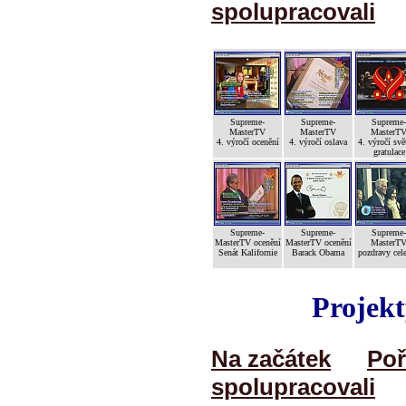
spolupracovali
Supreme-
Supreme-
Supreme-
MasterTV
MasterTV
MasterT
4. výročí ocenění
4. výročí oslava
4. výročí svě
gratulace
Supreme-
Supreme-
Supreme-
MasterTV ocenění
MasterTV ocenění
MasterT
Senát Kalifornie
Barack Obama
pozdravy cele
Projekt
Na začátek
Poř
spolupracovali