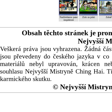
Nashledanou pane
Zisk za práci
Zubař
inspektore
Obsah těchto stránek je pro
Nejvyšší M
Veškerá práva jsou vyhrazena. Žádná část
jsou převedeny do českého jazyka v co 
materiálů nebyl upravován, krácen ne
souhlasu Nejvyšší Mistryně Ching Hai. Tí
karmického skutku.
© Nejvyšší Mistry