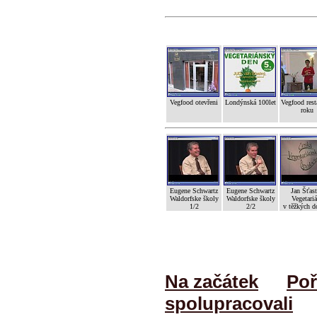
Vegfood otevřeni
Londýnská 100let
Vegfood rest
roku
Eugene Schwartz
Eugene Schwartz
Jan Šťas
Waldorfske školy
Waldorfske školy
Vegetariá
1/2
2/2
v těžkých d
Na začátek
Poř
spolupracovali