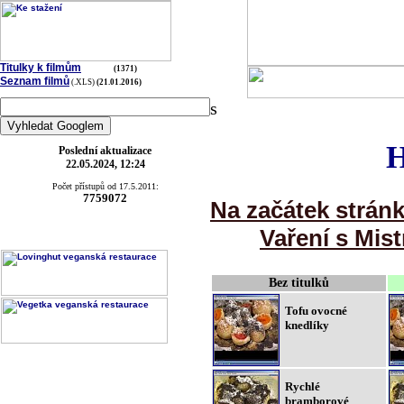
Titulky k filmům
(1371)
Seznam filmů
(.XLS)
(21.01.2016)
s
H
Poslední aktualizace
22.05.2024, 12:24
Počet přístupů od 17.5.2011:
7759072
Na začátek strán
Vaření s Mist
Bez titulků
Tofu ovocné
knedlíky
Rychlé
bramborové