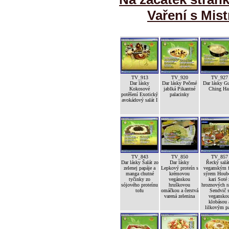
Vaření s Mist
TV_913
TV_920
TV_927
Dar lásky
Dar lásky Pečené
Dar lásky G
Kokosové
jablká Pikantné
Ching Ha
potěšení Exotický
palacinky
avokádový salát I
TV_843
TV_850
TV_857
Dar lásky Šalát zo
Dar lásky
Řecký salát
zelenej papáje a
Lepkový proteín s
veganským f
manga chutné
krémovou
sýrem Houb
tyčinky zo
vegánskou
kari Soté 
sójového proteínu
hruškovou
hroznových ra
tofu
omáčkou a čerstvá
Sendvič 
varená zelenina
vegansko
klobásou 
lilkovým p