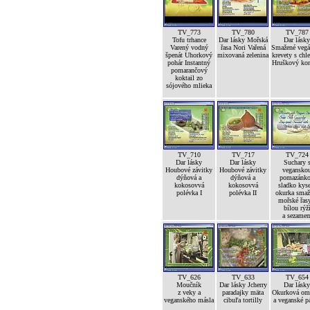
TV_773
TV_780
TV_787
Tofu trhance
Dar lásky Mořská
Dar lásky
Varený vodný
řasa Nori Vařená
Smažené vegá
špenát Uhorkový
mixovaná zelenina
krevety s ch
pohár Instantný
Hruškový ko
pomarančový
koktail zo
sójového mlieka
TV_710
TV_717
TV_724
Dar lásky
Dar lásky
Suchary 
Houbové závitky
Houbové závitky
vegansko
dýňová a
dýňová a
pomazánk
kokosovvá
kokosovvá
sladko kyse
polévka I
polévka II
okurka smaž
mořské řas
bílou rýž
a sezame
TV_626
TV_633
TV_654
Moučník
Dar lásky Jcherry
Dar lásky
z veky a
paradajky mäta
Okurková om
veganského másla
cibuľa tortilly
a veganské p