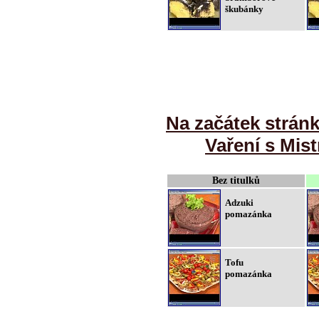
škubánky
Na začátek strán
Vaření s Mist
Bez titulků
Adzuki
pomazánka
Tofu
pomazánka