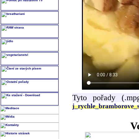
Tyto pořady (.mp
j_rychle_bramborove_
V