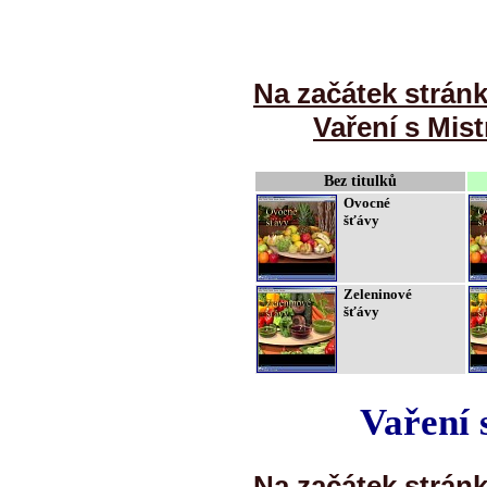
Na začátek strán
Vaření s Mist
Bez titulků
Ovocné
šťávy
Zeleninové
šťávy
Vaření 
Na začátek strán