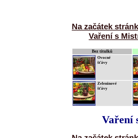
Na začátek strán
Vaření s Mist
Bez titulků
Ovocné
šťávy
Zeleninové
šťávy
Vaření 
Na začátek strán