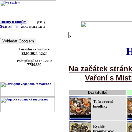
Titulky k filmům
(1371)
Seznam filmů
(.XLS)
(21.01.2016)
s
H
Poslední aktualizace
22.05.2024, 12:24
Počet přístupů od 17.5.2011:
7759889
Na začátek strán
Vaření s Mist
Bez titulků
Tofu ovocné
knedlíky
Rychlé
bramborové