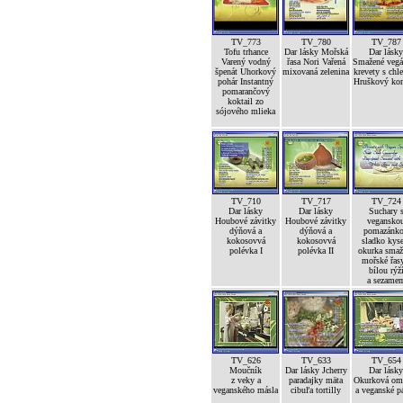
TV_773
TV_780
TV_787
Tofu trhance
Dar lásky Mořská
Dar lásky
Varený vodný
řasa Nori Vařená
Smažené vegá
špenát Uhorkový
mixovaná zelenina
krevety s ch
pohár Instantný
Hruškový ko
pomarančový
koktail zo
sójového mlieka
TV_710
TV_717
TV_724
Dar lásky
Dar lásky
Suchary 
Houbové závitky
Houbové závitky
vegansko
dýňová a
dýňová a
pomazánk
kokosovvá
kokosovvá
sladko kyse
polévka I
polévka II
okurka smaž
mořské řas
bílou rýž
a sezame
TV_626
TV_633
TV_654
Moučník
Dar lásky Jcherry
Dar lásky
z veky a
paradajky mäta
Okurková om
veganského másla
cibuľa tortilly
a veganské p