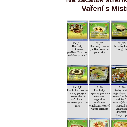
Vaření s Mist
TV_913
TV_920
TV_927
Dar lásky
Dar lásky Pečené
Dar lásky G
Kokosové
jablká Pikantné
Ching Ha
potěšení Exotický
palacinky
avokádový salát I
TV_843
TV_850
TV_857
Dar lásky Šalát zo
Dar lásky
Řecký salát
zelenej papáje a
Lepkový proteín s
veganským f
manga chutné
krémovou
sýrem Houb
tyčinky zo
vegánskou
kari Soté 
sójového proteínu
hruškovou
hroznových ra
tofu
omáčkou a čerstvá
Sendvič 
varená zelenina
vegansko
klobásou 
lilkovým p