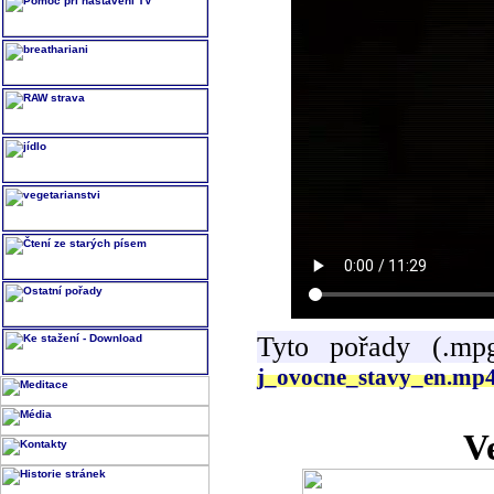
Tyto pořady (.mp
j_ovocne_stavy_en.mp
V