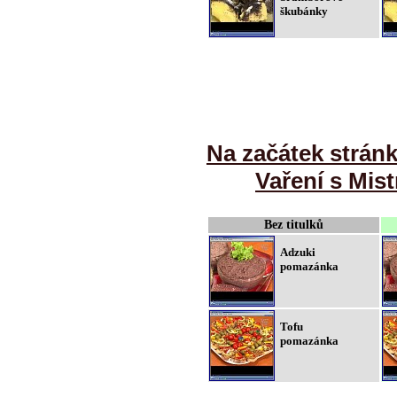
škubánky
Na začátek strán
Vaření s Mist
Bez titulků
Adzuki
pomazánka
Tofu
pomazánka