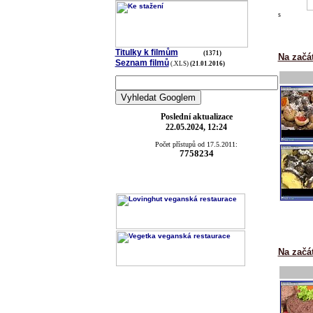
s
Titulky k filmům
(1371)
Na začá
Seznam filmů
(.XLS)
(21.01.2016)
Poslední aktualizace
22.05.2024, 12:24
Počet přístupů od 17.5.2011:
7758234
Na začá