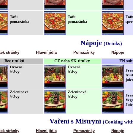
Tofu
Tofu
Tof
pomazánka
pomazánka
spre
Nápoje
(Drinks)
tek stránky
Hlavní jídla
Pomazánky
Nápoje
Bez titulků
CZ nebo SK titulky
EN subt
Ovocné
Ovocné
Fre
šťávy
šťávy
fruit
juic
Zeleninové
Zeleninové
Fre
šťávy
šťávy
Vege
Juic
Vaření s Mistryní
(Cooking wit
tek stránky
Hlavní jídla
Pomazánky
Nápoje