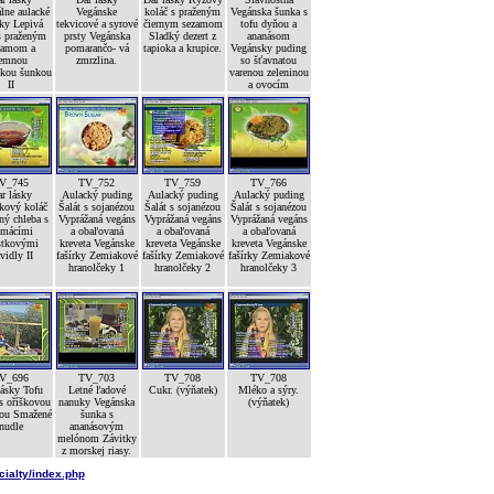
lne aulacké
Vegánske
koláč s praženým
Vegánska šunka s
jky Lepivá
tekvicové a syrové
čiernym sezamom
tofu dyňou a
s praženým
prsty Vegánska
Sladký dezert z
ananásom
zamom a
pomarančo- vá
tapioka a krupice.
Vegánsky puding
emnou
zmrzlina.
so šťavnatou
skou šunkou
varenou zeleninou
II
a ovocím
V_745
TV_752
TV_759
TV_766
r lásky
Aulacký puding
Aulacký puding
Aulacký puding
kový koláč
Šalát s sojanézou
Šalát s sojanézou
Šalát s sojanézou
ný chleba s
Vyprážaná vegáns
Vyprážaná vegáns
Vyprážaná vegáns
mácími
a obaľovaná
a obaľovaná
a obaľovaná
stkovými
kreveta Vegánske
kreveta Vegánske
kreveta Vegánske
vidly II
fašírky Zemiakové
fašírky Zemiakové
fašírky Zemiakové
hranolčeky 1
hranolčeky 2
hranolčeky 3
V_696
TV_703
TV_708
TV_708
lásky Tofu
Letné ľadové
Cukr. (výňatek)
Mléko a sýry.
s oříškovou
nanuky Vegánska
(výňatek)
ou Smažené
šunka s
nudle
ananásovým
melónom Závitky
z morskej riasy.
cialty/index.php