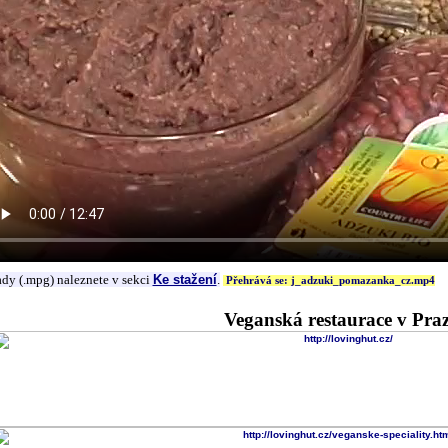
ady (.mpg) naleznete v sekci
Ke stažení
.
Přehrává se: j_adzuki_pomazanka_cz.mp4
Veganská restaurace v Pra