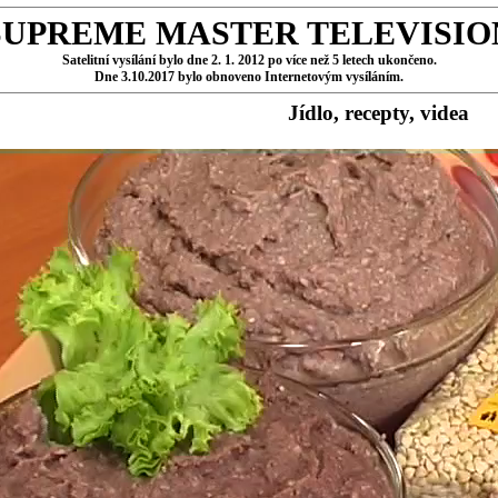
SUPREME MASTER TELEVISIO
Satelitní vysílání bylo dne 2. 1. 2012 po více než 5 letech ukončeno.
Dne 3.10.2017 bylo obnoveno Internetovým vysíláním.
Jídlo, recepty, videa