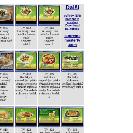
Další
pořady (EN)
naleznete
v sekci
Download
V_955
TV_962
TV_969
na adrese
r lásky
Dar lásky Líná
Dar lásky Líná
kosová
lahůdka Instatní
lahůdka Instatní
supreme
lievka a
nudle
nudle
mastertv
inové soté
Ovocný
Ovocný
salát I
salát II
.com
V_885
TV_892
TV_899
TV_906
r lásky
Rohlíky s
Rohlíky s
Dar lásky
inovaný
veganskými párky
veganskými párky
Kokosové
hajský
Veganská omeleta
Veganská omeleta
potěšení Exotický
lilek
Smažená rajčata a
Smažená rajčata a
avokádový salát I
dvážné
houby Marmeláda
houby Marmeláda
tofu
z citrusu a hrušek
z citrusu a hrušek
Horký
I
II
banán
V_815
TV_822
TV_829
TV_833
r lásky
Dar lásky
Dar lásky Ryžový
Slávnostná