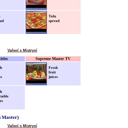
u
Tofu
ad
spread
Vaření s Mistryní
itles
Supreme Master TV
sh
Fresh
fruit
es
juices
sh
table
es
h Master)
Vaření s Mistryní