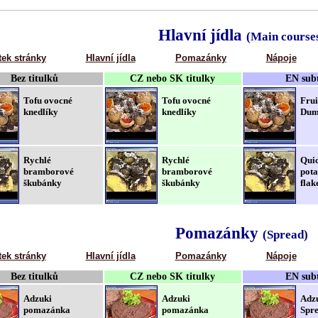
Hlavní jídla
(Main course
tek stránky
Hlavní jídla
Pomazánky
Nápoje
Bez titulků
CZ nebo SK titulky
EN subt
Tofu ovocné
Tofu ovocné
Frui
knedlíky
knedlíky
Dump
Rychlé
Rychlé
Qui
bramborové
bramborové
pota
škubánky
škubánky
flak
Pomazánky
(Spread)
tek stránky
Hlavní jídla
Pomazánky
Nápoje
Bez titulků
CZ nebo SK titulky
EN subt
Adzuki
Adzuki
Adz
pomazánka
pomazánka
Spre