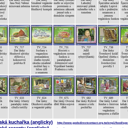
odný
řasa Nori Vařená
Smažené vegánske
nudle se sójovým
Lahodný
Špeciálne aulacké
Špeciá
orkový
mixovaná zelenina
krevety s chlebom
proteinem a
restovaný plátek
raňajky Lepivá
raňa
antný
Hruškový kompót
zeleninou zákusek
sušeného tofu s
ryža s praženým
ryža 
čový
jemné tofu s
tomelem
sezamom a
se
 zo
domácím sirupem
jemnou
j
mlieka
vegánskou šunkou
vegán
I
10
TV_717
TV_724
TV_731
TV_737
TV_738
T
sky
Dar lásky
Suchary s
Biscotti s
Ježíš
Dar lásky
Da
ávitky
Houbové závitky
veganskou
vegánskym syrom
nejedl
Švestkový koláč
Švest
 a
dýňová a
pomazánkou
šunkou a
ryby(výňatek)
Opečený chleba s
Opeče
vvá
kokosovvá
sladko kyselá
paradajkami
domácími
do
 I
polévka II
okurka smažené
Zeleninové soté
švestkovými
šve
mořské řasy s
Vyprážané banány
povidly I
po
bílou rýží
Praženica z tofu
a sezamem
26
TV_633
TV_654
TV_675
TV_682
TV_689
T
ík
Dar lásky Jcherry
Dar lásky
Dar lásky Ovocná
Dar lásky Ryžové
Dar lásky Letné
Dar 
 a
paradajky mäta
Okurková omáčka
dřeň Máto-sojová
rezance a tofu
fondue s čerstvou
kebab 
 másla
cibuľa tortilly
a veganské párky
dřeň
pochúťka
zeleninou
omáčk
vegánskou
tempurou a ďalšie
ká kuchařka (anglicky)
http://www.godsdirectcontact.org.tw/eng1/food/spe