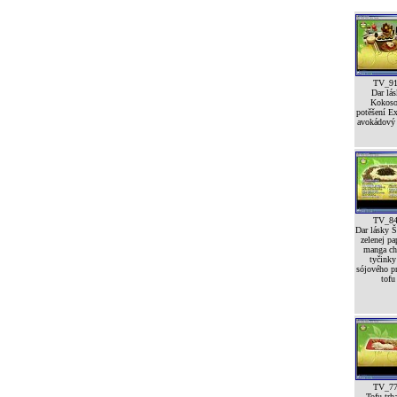
TV_9
Dar lá
Kokoso
potěšení E
avokádový s
TV_8
Dar lásky Š
zelenej pa
manga ch
tyčinky
sójového p
tofu
TV_7
Tofu trh