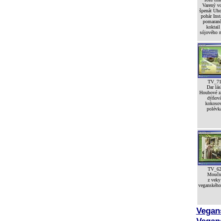
Varený v
špenát Uh
pohár Inst
pomaran
koktail
sójového 
TV_7
Dar lá
Houbové z
dýňová
kokoso
polévka
TV_6
Moučn
z veky
veganského
Vegans