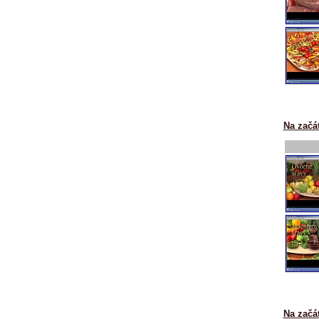
Na začá
Na začá