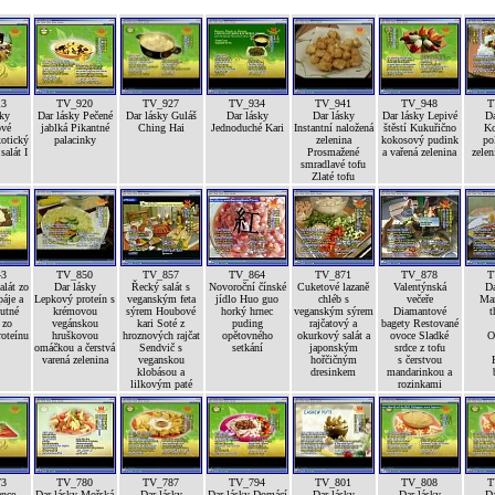
13
TV_920
TV_927
TV_934
TV_941
TV_948
T
sky
Dar lásky Pečené
Dar lásky Guláš
Dar lásky
Dar lásky
Dar lásky Lepivé
Da
vé
jablká Pikantné
Ching Hai
Jednoduché Kari
Instantní naložená
štěstí Kukuřično
Ko
xotický
palacinky
zelenina
kokosový pudink
po
alát I
Prosmažené
a vařená zelenina
zelen
smradlavé tofu
Zlaté tofu
43
TV_850
TV_857
TV_864
TV_871
TV_878
T
alát zo
Dar lásky
Řecký salát s
Novoroční čínské
Cuketové lazaně
Valentýnská
Da
páje a
Lepkový proteín s
veganským feta
jídlo Huo guo
chléb s
večeře
Mar
utné
krémovou
sýrem Houbové
horký hrnec
veganským sýrem
Diamantové
t
 zo
vegánskou
kari Soté z
puding
rajčatový a
bagety Restované
roteínu
hruškovou
hroznových rajčat
opětovného
okurkový salát a
ovoce Sladké
O
omáčkou a čerstvá
Sendvič s
setkání
japonským
srdce z tofu
varená zelenina
veganskou
hořčičným
s čerstvou
klobásou a
dresinkem
mandarinkou a
lilkovým paté
rozinkami
73
TV_780
TV_787
TV_794
TV_801
TV_808
T
ance
Dar lásky Mořská
Dar lásky
Dar lásky Domácí
Dar lásky
Dar lásky
Da