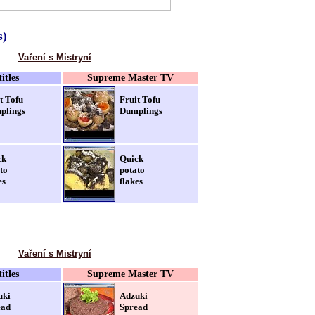
s)
Vaření s Mistryní
itles
Supreme Master TV
t Tofu
Fruit Tofu
lings
Dumplings
ck
Quick
to
potato
es
flakes
Vaření s Mistryní
itles
Supreme Master TV
uki
Adzuki
ad
Spread