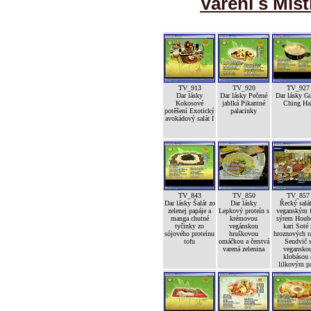
Vaření s Mist
TV_913
TV_920
TV_927
Dar lásky
Dar lásky Pečené
Dar lásky G
Kokosové
jablká Pikantné
Ching Ha
potěšení Exotický
palacinky
avokádový salát I
TV_843
TV_850
TV_857
Dar lásky Šalát zo
Dar lásky
Řecký salát
zelenej papáje a
Lepkový proteín s
veganským f
manga chutné
krémovou
sýrem Houb
tyčinky zo
vegánskou
kari Soté 
sójového proteínu
hruškovou
hroznových ra
tofu
omáčkou a čerstvá
Sendvič 
varená zelenina
vegansko
klobásou 
lilkovým p