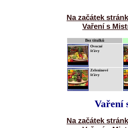
Na začátek strán
Vaření s Mist
Bez titulků
Ovocné
šťávy
Zeleninové
šťávy
Vaření 
Na začátek strán