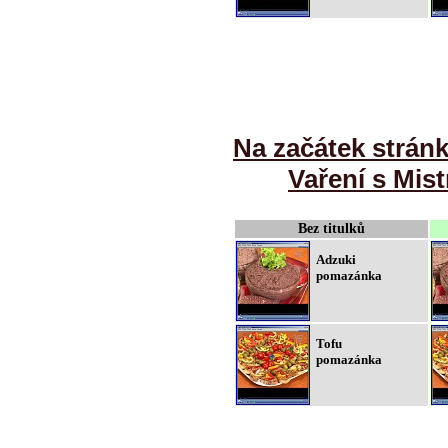
Na začátek strán
Vaření s Mist
Bez titulků
Adzuki
pomazánka
Tofu
pomazánka