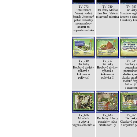
TV_773
TV_780
TV_787
Tofu trhance
Dar lásky Mořská
Dar lásky
Varený vodný
řasa Nori Vařená
Smažené vegá
špenát Uhorkový
mixovaná zelenina
krevety s ch
pohár Instantný
Hruškový ko
pomarančový
koktail zo
sójového mlieka
TV_710
TV_717
TV_724
Dar lásky
Dar lásky
Suchary 
Houbové závitky
Houbové závitky
vegansko
dýňová a
dýňová a
pomazánk
kokosovvá
kokosovvá
sladko kyse
polévka I
polévka II
okurka smaž
mořské řas
bílou rýž
a sezame
TV_626
TV_633
TV_654
Moučník
Dar lásky Jcherry
Dar lásky
z veky a
paradajky mäta
Okurková om
veganského másla
cibuľa tortilly
a veganské p