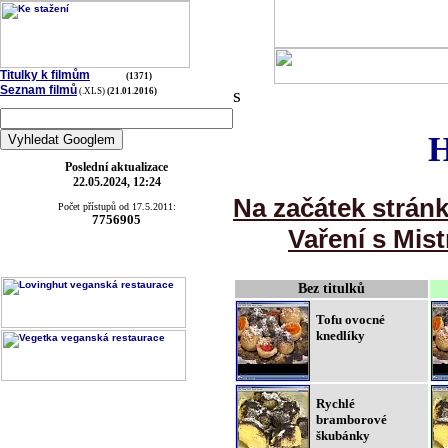
Titulky k filmům
(1371)
Seznam filmů
s
(.XLS)
(21.01.2016)
H
Poslední aktualizace
22.05.2024, 12:24
Na začátek strán
Počet přístupů od 17.5.2011:
7756905
Vaření s Mist
Bez titulků
Tofu ovocné
knedlíky
Rychlé
bramborové
škubánky