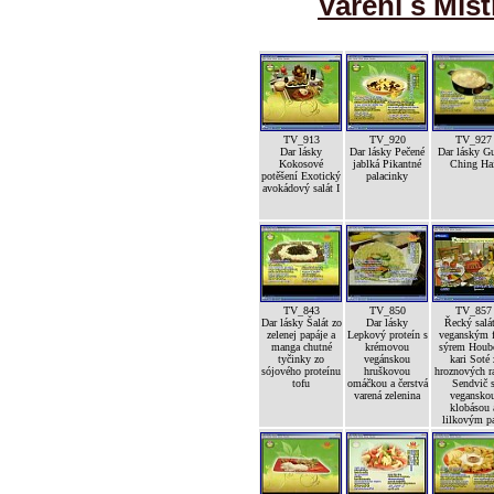
Vaření s Mist
TV_913
TV_920
TV_927
Dar lásky
Dar lásky Pečené
Dar lásky G
Kokosové
jablká Pikantné
Ching Ha
potěšení Exotický
palacinky
avokádový salát I
TV_843
TV_850
TV_857
Dar lásky Šalát zo
Dar lásky
Řecký salát
zelenej papáje a
Lepkový proteín s
veganským f
manga chutné
krémovou
sýrem Houb
tyčinky zo
vegánskou
kari Soté 
sójového proteínu
hruškovou
hroznových ra
tofu
omáčkou a čerstvá
Sendvič 
varená zelenina
vegansko
klobásou 
lilkovým p