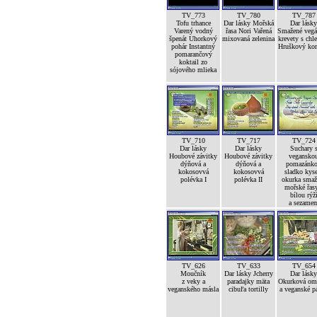
TV_773
TV_780
TV_787
Tofu trhance
Dar lásky Mořská
Dar lásky
Varený vodný
řasa Nori Vařená
Smažené vegá
špenát Uhorkový
mixovaná zelenina
krevety s ch
pohár Instantný
Hruškový ko
pomarančový
koktail zo
sójového mlieka
TV_710
TV_717
TV_724
Dar lásky
Dar lásky
Suchary 
Houbové závitky
Houbové závitky
vegansko
dýňová a
dýňová a
pomazánk
kokosovvá
kokosovvá
sladko kyse
polévka I
polévka II
okurka smaž
mořské řas
bílou rýž
a sezame
TV_626
TV_633
TV_654
Moučník
Dar lásky Jcherry
Dar lásky
z veky a
paradajky mäta
Okurková om
veganského másla
cibuľa tortilly
a veganské p