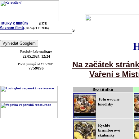
Titulky k filmům
(1371)
Seznam filmů
s
(.XLS)
(21.01.2016)
H
Poslední aktualizace
22.05.2024, 12:24
Na začátek strán
Počet přístupů od 17.5.2011:
7759096
Vaření s Mist
Bez titulků
Tofu ovocné
knedlíky
Rychlé
bramborové
škubánky