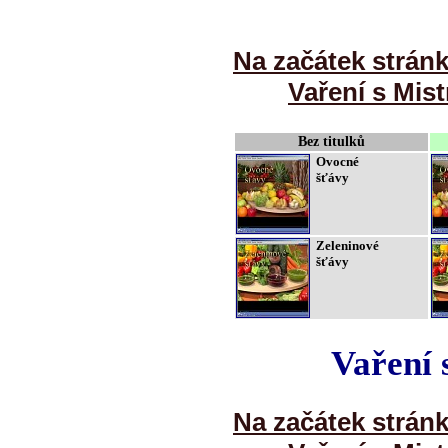
Na začátek strán
Vaření s Mist
Bez titulků
Ovocné
šťávy
Zeleninové
šťávy
Vaření 
Na začátek strán