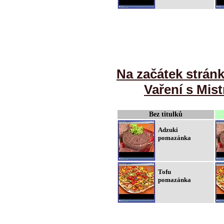
Na začátek strán
Vaření s Mist
Bez titulků
Adzuki
pomazánka
Tofu
pomazánka