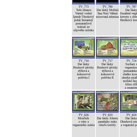
TV_773
TV_780
TV_787
Tofu trhance
Dar lásky Mořská
Dar lásky
Varený vodný
řasa Nori Vařená
Smažené vegá
špenát Uhorkový
mixovaná zelenina
krevety s ch
pohár Instantný
Hruškový ko
pomarančový
koktail zo
sójového mlieka
TV_710
TV_717
TV_724
Dar lásky
Dar lásky
Suchary 
Houbové závitky
Houbové závitky
vegansko
dýňová a
dýňová a
pomazánk
kokosovvá
kokosovvá
sladko kyse
polévka I
polévka II
okurka smaž
mořské řas
bílou rýž
a sezame
TV_626
TV_633
TV_654
Moučník
Dar lásky Jcherry
Dar lásky
z veky a
paradajky mäta
Okurková om
veganského másla
cibuľa tortilly
a veganské p