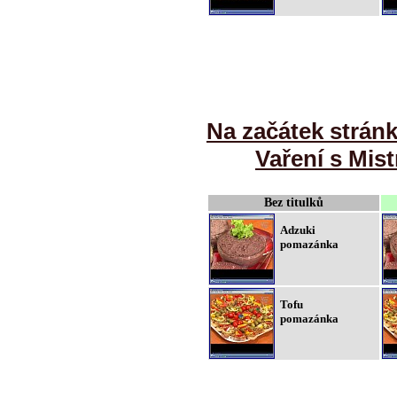
Na začátek strán
Vaření s Mist
Bez titulků
Adzuki
pomazánka
Tofu
pomazánka