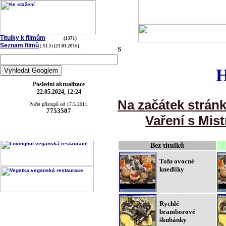
Titulky k filmům
(1371)
Seznam filmů
s
(.XLS)
(21.01.2016)
H
Poslední aktualizace
22.05.2024, 12:24
Na začátek strán
Počet přístupů od 17.5.2011:
7753507
Vaření s Mist
Bez titulků
Tofu ovocné
knedlíky
Rychlé
bramborové
škubánky