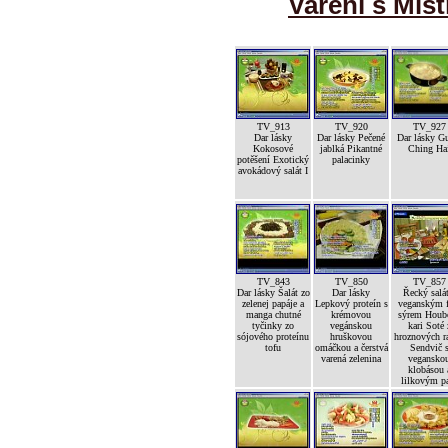
Vaření s Mist
TV_913
TV_920
TV_927
Dar lásky
Dar lásky Pečené
Dar lásky G
Kokosové
jablká Pikantné
Ching Ha
potěšení Exotický
palacinky
avokádový salát I
TV_843
TV_850
TV_857
Dar lásky Šalát zo
Dar lásky
Řecký salát
zelenej papáje a
Lepkový proteín s
veganským f
manga chutné
krémovou
sýrem Houb
tyčinky zo
vegánskou
kari Soté 
sójového proteínu
hruškovou
hroznových ra
tofu
omáčkou a čerstvá
Sendvič 
varená zelenina
vegansko
klobásou 
lilkovým p