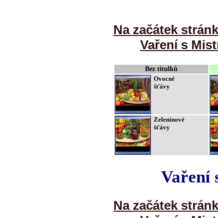
Na začátek strán
Vaření s Mist
Bez titulků
Ovocné
šťávy
Zeleninové
šťávy
Vaření 
Na začátek strán