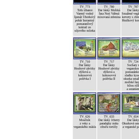
TV_773
TV_780
TV_787
Tofu trhance
Dar lásky Mořská
Dar lásky
Varený vodný
řasa Nori Vařená
Smažené vegá
špenát Uhorkový
mixovaná zelenina
krevety s ch
pohár Instantný
Hruškový ko
pomarančový
koktail zo
sójového mlieka
TV_710
TV_717
TV_724
Dar lásky
Dar lásky
Suchary 
Houbové závitky
Houbové závitky
vegansko
dýňová a
dýňová a
pomazánk
kokosovvá
kokosovvá
sladko kyse
polévka I
polévka II
okurka smaž
mořské řas
bílou rýž
a sezame
TV_626
TV_633
TV_654
Moučník
Dar lásky Jcherry
Dar lásky
z veky a
paradajky mäta
Okurková om
veganského másla
cibuľa tortilly
a veganské p