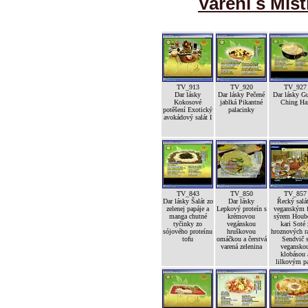
Vaření s Mist
TV_913
TV_920
TV_927
Dar lásky
Dar lásky Pečené
Dar lásky G
Kokosové
jablká Pikantné
Ching Ha
potěšení Exotický
palacinky
avokádový salát I
TV_843
TV_850
TV_857
Dar lásky Šalát zo
Dar lásky
Řecký salát
zelenej papáje a
Lepkový proteín s
veganským f
manga chutné
krémovou
sýrem Houb
tyčinky zo
vegánskou
kari Soté 
sójového proteínu
hruškovou
hroznových ra
tofu
omáčkou a čerstvá
Sendvič 
varená zelenina
vegansko
klobásou 
lilkovým p