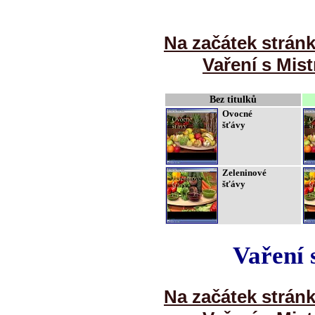
Na začátek strán
Vaření s Mist
Bez titulků
Ovocné
šťávy
Zeleninové
šťávy
Vaření 
Na začátek strán