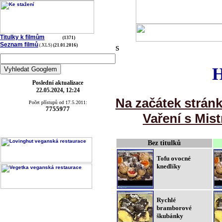
Titulky k filmům
(1371)
Seznam filmů
s
(.XLS)
(21.01.2016)
H
Poslední aktualizace
22.05.2024, 12:24
Na začátek strán
Počet přístupů od 17.5.2011:
7755977
Vaření s Mist
Bez titulků
Tofu ovocné
knedlíky
Rychlé
bramborové
škubánky