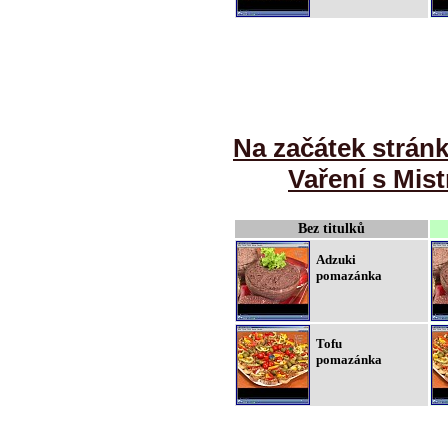
Na začátek strán
Vaření s Mist
Bez titulků
Adzuki
pomazánka
Tofu
pomazánka