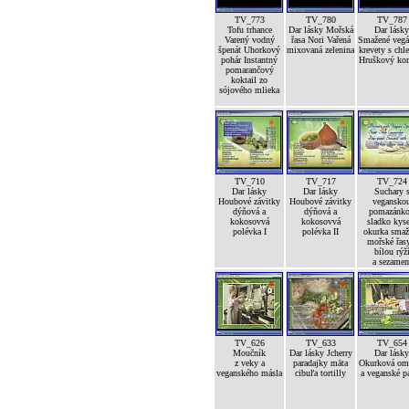
TV_773
TV_780
TV_787
Tofu trhance
Dar lásky Mořská
Dar lásky
Varený vodný
řasa Nori Vařená
Smažené vegá
špenát Uhorkový
mixovaná zelenina
krevety s ch
pohár Instantný
Hruškový ko
pomarančový
koktail zo
sójového mlieka
TV_710
TV_717
TV_724
Dar lásky
Dar lásky
Suchary 
Houbové závitky
Houbové závitky
vegansko
dýňová a
dýňová a
pomazánk
kokosovvá
kokosovvá
sladko kyse
polévka I
polévka II
okurka smaž
mořské řas
bílou rýž
a sezame
TV_626
TV_633
TV_654
Moučník
Dar lásky Jcherry
Dar lásky
z veky a
paradajky mäta
Okurková om
veganského másla
cibuľa tortilly
a veganské p