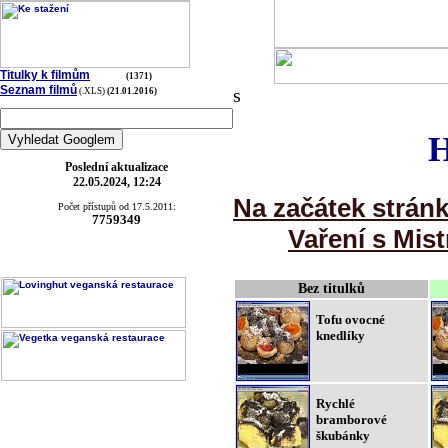
Titulky k filmům
(1371)
Seznam filmů
s
(.XLS)
(21.01.2016)
H
Poslední aktualizace
22.05.2024, 12:24
Na začátek strán
Počet přístupů od 17.5.2011:
7759349
Vaření s Mist
Bez titulků
Tofu ovocné
knedlíky
Rychlé
bramborové
škubánky