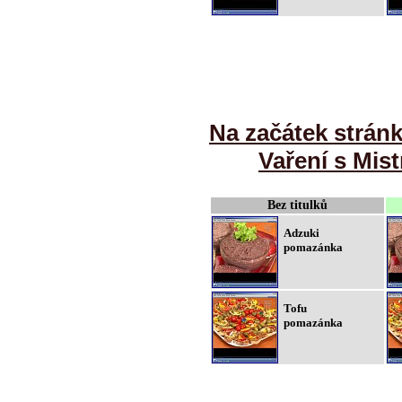
Na začátek strán
Vaření s Mist
Bez titulků
Adzuki
pomazánka
Tofu
pomazánka