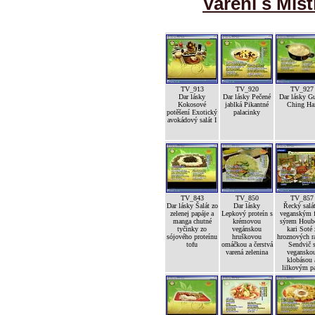
Vaření s Mist
TV_913
TV_920
TV_927
Dar lásky
Dar lásky Pečené
Dar lásky G
Kokosové
jablká Pikantné
Ching Ha
potěšení Exotický
palacinky
avokádový salát I
TV_843
TV_850
TV_857
Dar lásky Šalát zo
Dar lásky
Řecký salát
zelenej papáje a
Lepkový proteín s
veganským f
manga chutné
krémovou
sýrem Houb
tyčinky zo
vegánskou
kari Soté 
sójového proteínu
hruškovou
hroznových ra
tofu
omáčkou a čerstvá
Sendvič 
varená zelenina
vegansko
klobásou 
lilkovým p