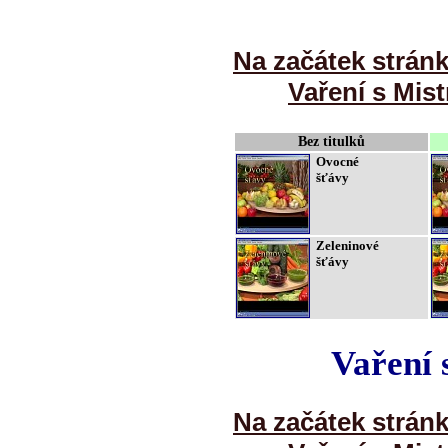
Na začátek strán
Vaření s Mist
Bez titulků
Ovocné
šťávy
Zeleninové
šťávy
Vaření 
Na začátek strán