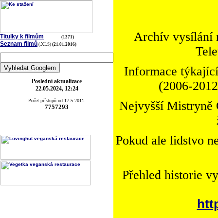
Archív vysílání
Titulky k filmům
(1371)
Seznam filmů
(.XLS)
(21.01.2016)
Tele
Informace týkající
Poslední aktualizace
(2006-2012)
22.05.2024, 12:24
Počet přístupů od 17.5.2011:
Nejvyšší Mistryně 
7757293
Pokud ale lidstvo n
Přehled historie v
htt