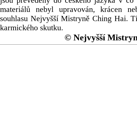
jsou převedeny do českého jazyka v co 
materiálů nebyl upravován, krácen ne
souhlasu Nejvyšší Mistryně Ching Hai. Tí
karmického skutku.
© Nejvyšší Mistry