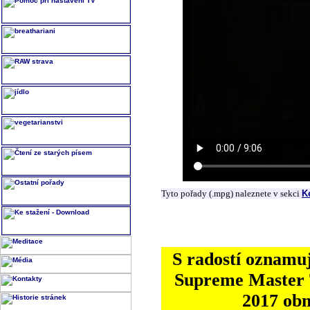
Tyto pořady (.mpg) naleznete v sekci
K
S radostí oznamuj
Supreme Master T
2017 ob