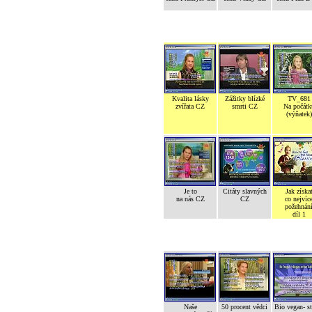
Kvalita lásky
Zážitky blízké
TV_681
zvířata CZ
smrti CZ
Na počátk
(výňatek)
Je to
Citáty slavných
Jak získa
na nás CZ
CZ
co nejvíc
požehnán
díl 1
Naše
50 procent vědci
Bio vegan- s