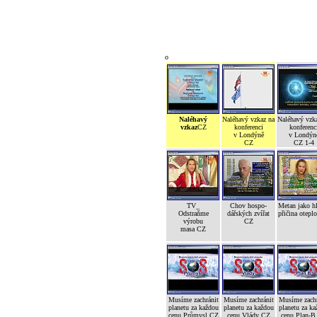
o
Naléhavý
Naléhavý vzkaz na
Naléhavý vzk
vzkaz
CZ
konferenci
konferenc
v Londýně
v Londýn
CZ
CZ 1-4
TV_
Chov hospo-
Metan jako h
Odstraňme
dářských zvířat
přičina otepl
výrobu
CZ
masa CZ
Musíme zachránit
Musíme zachránit
Musíme zachr
planetu za každou
planetu za každou
planetu za ka
cenu Průmysl CZ
cenu Vlády CZ
cenu Plan-B