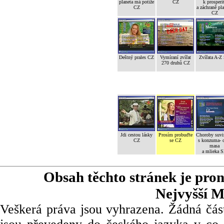
planeta má potíže
CZ
k prosperi
CZ
a záchraně pl
CZ
Deštný prales CZ
Vymíraní zvířat
Zvířata A-Z
270 druhů CZ
Jdi cestou lásky
Prosím probuďte
Choroby suvi
CZ
se CZ
s konzuma- 
masa
a mlieka 
Obsah těchto stránek je pro
Nejvyšší M
Veškerá práva jsou vyhrazena. Žádná část