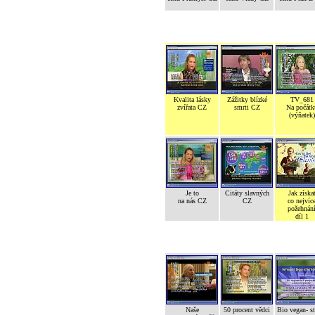
Kvalita lásky
Zážitky blízké
TV_681
zvířata CZ
smrti CZ
Na počátk
(výňatek)
Je to
Citáty slavných
Jak získa
na nás CZ
CZ
co nejvíc
požehnán
díl 1
Naše
50 procent vědci
Bio vegan- s