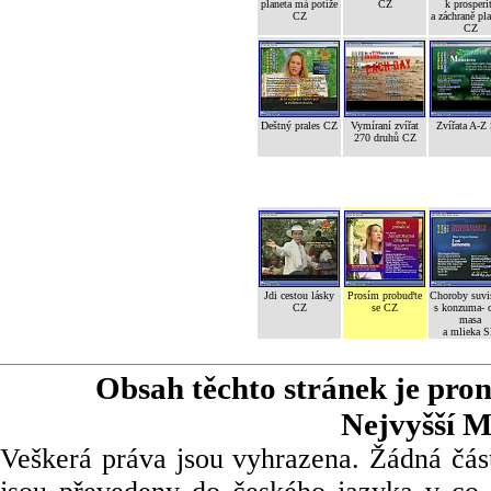
planeta má potíže
CZ
k prosperi
CZ
a záchraně pl
CZ
Deštný prales CZ
Vymíraní zvířat
Zvířata A-Z
270 druhů CZ
Jdi cestou lásky
Prosím probuďte
Choroby suvi
CZ
se CZ
s konzuma- 
masa
a mlieka 
Obsah těchto stránek je pro
Nejvyšší M
Veškerá práva jsou vyhrazena. Žádná část