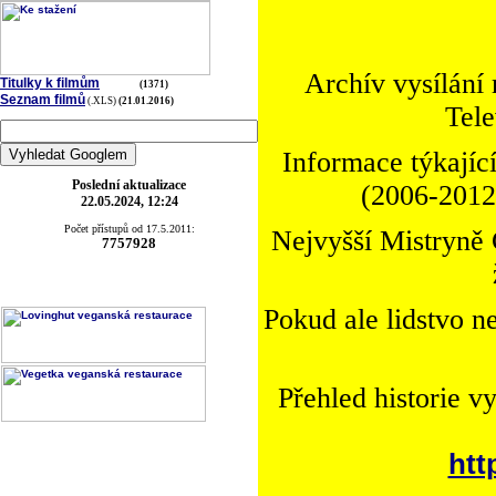
Archív vysílání
Titulky k filmům
(1371)
Seznam filmů
(.XLS)
(21.01.2016)
Tele
Informace týkající
Poslední aktualizace
(2006-2012)
22.05.2024, 12:24
Počet přístupů od 17.5.2011:
Nejvyšší Mistryně 
7757928
Pokud ale lidstvo n
Přehled historie v
htt