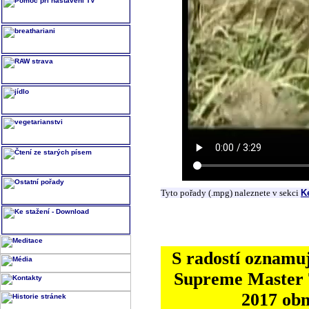
Tyto pořady (.mpg) naleznete v sekci
K
S radostí oznamuj
Supreme Master T
2017 ob