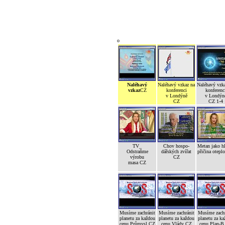
o
Naléhavý
Naléhavý vzkaz na
Naléhavý vzk
vzkaz
CZ
konferenci
konferenc
v Londýně
v Londýn
CZ
CZ 1-4
TV_
Chov hospo-
Metan jako h
Odstraňme
dářských zvířat
přičina otepl
výrobu
CZ
masa CZ
Musíme zachránit
Musíme zachránit
Musíme zachr
planetu za každou
planetu za každou
planetu za ka
cenu Průmysl CZ
cenu Vlády CZ
cenu Plan-B