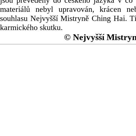
jsou převedeny do českého jazyka v co 
materiálů nebyl upravován, krácen ne
souhlasu Nejvyšší Mistryně Ching Hai. Tí
karmického skutku.
© Nejvyšší Mistry