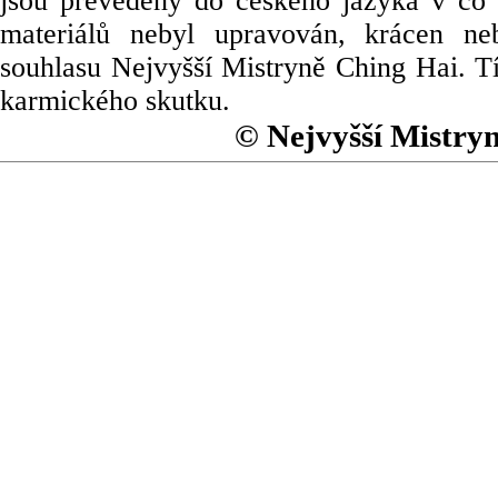
jsou převedeny do českého jazyka v co 
materiálů nebyl upravován, krácen ne
souhlasu Nejvyšší Mistryně Ching Hai. Tí
karmického skutku.
© Nejvyšší Mistry