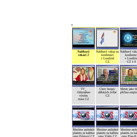
o
Naléhavý
Naléhavý vzkaz na
Naléhavý vzk
vzkaz
CZ
konferenci
konferenc
v Londýně
v Londýn
CZ
CZ 1-4
TV_
Chov hospo-
Metan jako h
Odstraňme
dářských zvířat
přičina otepl
výrobu
CZ
masa CZ
Musíme zachránit
Musíme zachránit
Musíme zachr
planetu za každou
planetu za každou
planetu za ka
cenu Průmysl CZ
cenu Vlády CZ
cenu Plan-B