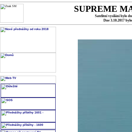
SUPREME MA
Satelitní vysílání bylo d
Dne 3.10.2017 byl