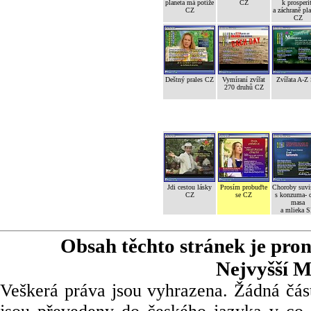
planeta má potíže
CZ
k prosperi
CZ
a záchraně pl
CZ
Deštný prales CZ
Vymíraní zvířat
Zvířata A-Z
270 druhů CZ
Jdi cestou lásky
Prosím probuďte
Choroby suvi
CZ
se CZ
s konzuma- 
masa
a mlieka 
Obsah těchto stránek je pro
Nejvyšší M
Veškerá práva jsou vyhrazena. Žádná část