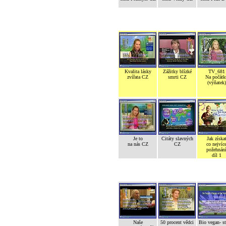
Kvalita lásky
Zážitky blízké
TV_681
zvířata CZ
smrti CZ
Na počátk
(výňatek)
Je to
Citáty slavných
Jak získa
na nás CZ
CZ
co nejvíc
požehnán
díl 1
Naše
50 procent vědci
Bio vegan- s