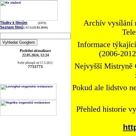
Archív vysílání
Titulky k filmům
(1371)
Seznam filmů
(.XLS)
(21.01.2016)
Tele
Informace týkající
Poslední aktualizace
(2006-2012)
22.05.2024, 12:24
Počet přístupů od 17.5.2011:
Nejvyšší Mistryně 
7755773
Pokud ale lidstvo n
Přehled historie v
htt