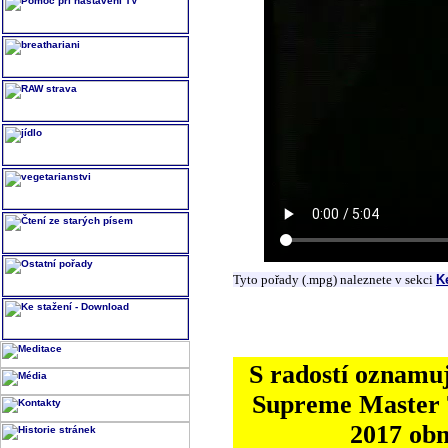
Tyto pořady (.mpg) naleznete v sekci
K
S radostí oznamuj
Supreme Master T
2017 ob