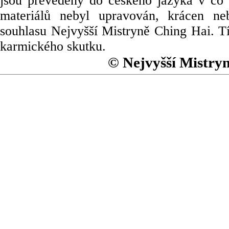
jsou převedeny do českého jazyka v co 
materiálů nebyl upravován, krácen ne
souhlasu Nejvyšší Mistryně Ching Hai. Tí
karmického skutku.
© Nejvyšší Mistry