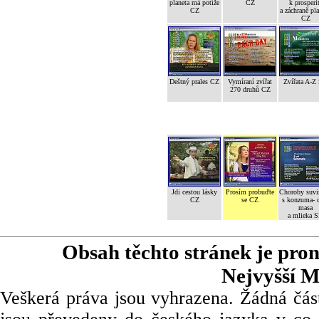
planeta má potíže
CZ
k prosperi
CZ
a záchraně pl
CZ
Deštný prales CZ
Vymíraní zvířat
Zvířata A-Z
270 druhů CZ
Jdi cestou lásky
Prosím probuďte
Choroby suvi
CZ
se CZ
s konzuma- 
masa
a mlieka 
Obsah těchto stránek je pro
Nejvyšší M
Veškerá práva jsou vyhrazena. Žádná část