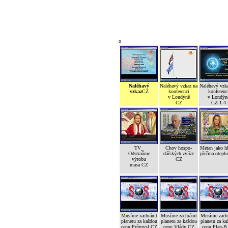
o
Naléhavý
Naléhavý vzkaz na
Naléhavý vzk
vzkaz
CZ
konferenci
konferenc
v Londýně
v Londýn
CZ
CZ 1-4
TV_
Chov hospo-
Metan jako h
Odstraňme
dářských zvířat
přičina otepl
výrobu
CZ
masa CZ
Musíme zachránit
Musíme zachránit
Musíme zachr
planetu za každou
planetu za každou
planetu za ka
cenu Průmysl CZ
cenu Vlády CZ
cenu Plan-B