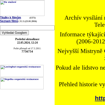
Archív vysílání
Titulky k filmům
(1371)
Seznam filmů
(.XLS)
(21.01.2016)
Tele
Informace týkající
Poslední aktualizace
(2006-2012)
22.05.2024, 12:24
Počet přístupů od 17.5.2011:
Nejvyšší Mistryně 
7756754
Pokud ale lidstvo n
Přehled historie v
htt