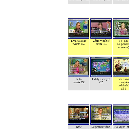
Kvalita lásky
Zážitky blízké
TV_681
zvířata CZ
smrti CZ
Na počátk
(výňatek)
Je to
Citáty slavných
Jak získa
na nás CZ
CZ
co nejvíc
požehnán
díl 1
Naše
50 procent vědci
Bio vegan- s